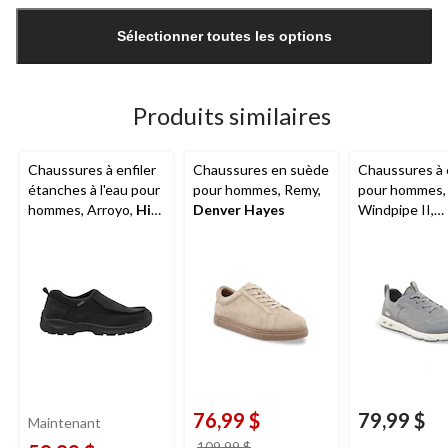
Quantité
mise
Sélectionner toutes les options
à
jour
à
1
Produits similaires
Chaussures à enfiler
Chaussures en suède
Chaussures à e
étanches à l'eau pour
pour hommes, Remy,
pour hommes,
hommes, Arroyo,
Hi-
Denver Hayes
Windpipe II,
Tec
FarWest
76,99 $
79,99 $
Maintenant
prix
109,99 $