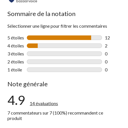
Sommaire de la notation
Sélectionner une ligne pour filtrer les commentaires
5 étoiles
étoiles
12
12 commenta
4 étoiles
étoiles
2
2 commentai
3 étoiles
étoiles
0
0 commentai
2 étoiles
étoiles
0
0 commentai
1 étoile
étoiles
0
0 commentai
Note générale
4.9
14 évaluations
7 commentateurs sur 7 (100%) recommandent ce
produit