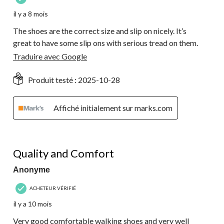
il y a 8 mois
The shoes are the correct size and slip on nicely. It’s
great to have some slip ons with serious tread on them.
Traduire avec Google
Produit testé :
2025-10-28
Affiché initialement sur marks.com
5 étoile(s) sur 5.
Quality and Comfort
Anonyme
ACHETEUR VÉRIFIÉ
il y a 10 mois
Very good comfortable walking shoes and very well