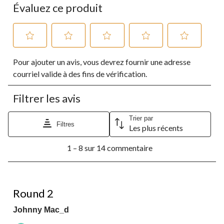
Évaluez ce produit
Sélectionnez
Sélectionnez
Sélectionnez
Sélectionnez
Sélectionnez
Pour ajouter un avis, vous devrez fournir une adresse
pour
pour
pour
pour
pour
évaluer
évaluer
évaluer
évaluer
évaluer
courriel valide à des fins de vérification.
l'article
l'article
l'article
l'article
l'article
à
à
à
à
à
Filtrer les avis
1
2
3
4
5
étoile.
étoiles.
étoiles.
étoiles.
étoiles.
Cette
Cette
Cette
Cette
Cette
Trier par
Filtres
Les plus récents
action
action
action
action
action
ouvrira
ouvrira
ouvrira
ouvrira
ouvrira
1
le
le
le
le
le
1 – 8 sur 14 commentaire
à
formulaire
formulaire
formulaire
formulaire
formulaire
8
de
de
de
de
de
sur
soumission.
soumission.
soumission.
soumission.
soumission.
14
4 étoile(s) sur 5.
commentaire.
Round 2
Johnny Mac_d