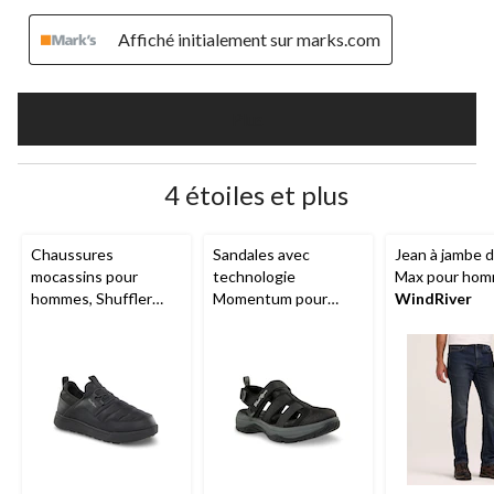
Affiché initialement sur marks.com
Plus
4 étoiles et plus
Chaussures
Sandales avec
Jean à jambe d
mocassins pour
technologie
Max pour hom
hommes, Shuffler
Momentum pour
WindRiver
Camp,
WindRiver
hommes, Navigator,
WindRiver