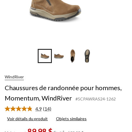
WindRiver
Chaussures de randonnée pour hommes,
Momentum, WindRiver
#5CPAWRAS24-1262
4.9
(14)
Lire
les
Voir détails du produit
Objets similaires
14
commentaires.
89,98 $
Lien
prix
±