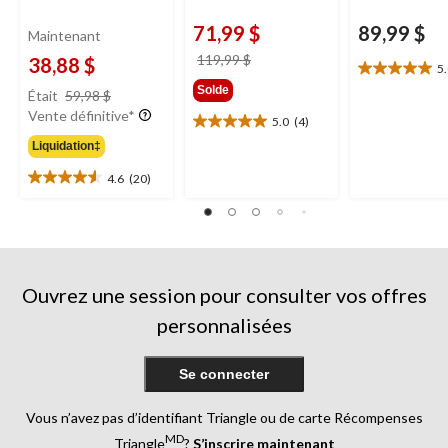
71,99 $
89,99 $
Maintenant
prix
119,99 $
38,88 $
5
5.0
était
prix
Solde
étoile(s)
Était
59,98 $
119,99 $
était
sur
Vente définitive*
5.0
(4)
5.0
59,98 $
5.
étoile(s)
Liquidation‡
2
sur
évaluations
4.6
(20)
4.6
5.
étoile(s)
4
sur
évaluations
5.
20
évaluations
Ouvrez une session pour consulter vos offres
personnalisées
Se connecter
Vous n’avez pas d’identifiant Triangle ou de carte Récompenses
MD
Triangle
?
S’inscrire maintenant