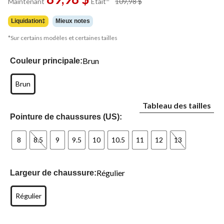
Maintenant
Était
109,98 $
vers
était
la
109,98 $
même
Liquidation‡
Mieux notes
page.
*Sur certains modèles et certaines tailles
Brun
Couleur principale:
Brun
Tableau des tailles
Pointure de chaussures (US):
8
8.5
9
9.5
10
10.5
11
12
13
Régulier
Largeur de chaussure:
Régulier