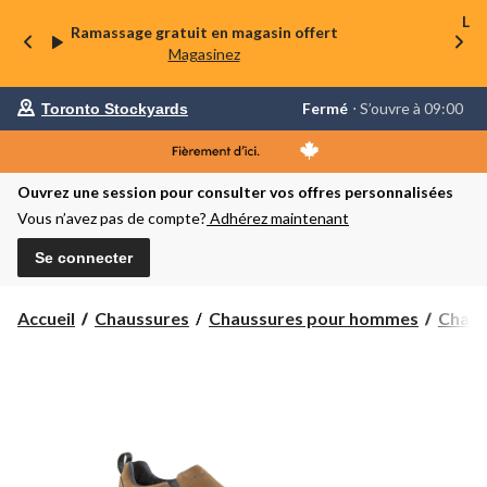
La 
Ramassage gratuit en magasin offert
Magasinez
votre
Fermé
⋅ S’ouvre à 09:00
Toronto Stockyards
magasin
préféré
est
Toronto
Ouvrez une session pour consulter vos offres personnalisées
Stockyards,
courament
Vous n’avez pas de compte?
Adhérez maintenant
Fermé,
S’ouvre
Se connecter
à
à
09:00
cliquer
Accueil
Chaussures
Chaussures pour hommes
Chauss
pour
changer