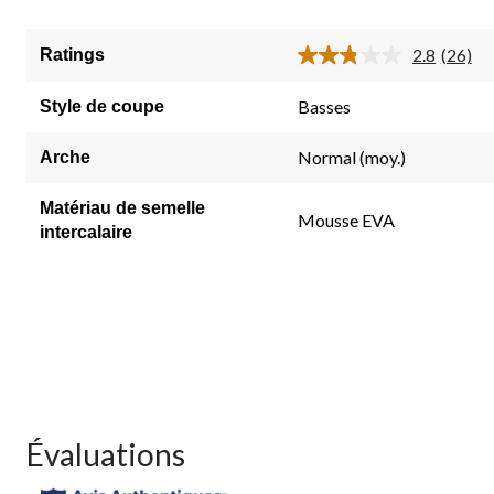
5.
26
2.8
(26)
Ratings
Lire
évaluations
les
26
Basses
Style de coupe
commen
Lien
vers
Normal (moy.)
Arche
la
même
page.
Matériau de semelle
Mousse EVA
intercalaire
Évaluations