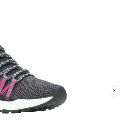
randonnée
Bravada
Edge
pour
femmes,
Raven,
Merrell