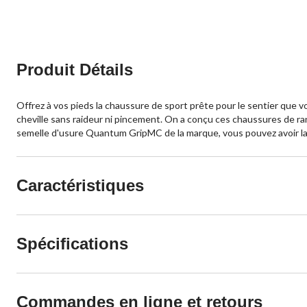
5.
2
évaluations
Produit Détails
Offrez à vos pieds la chaussure de sport prête pour le sentier qu
cheville sans raideur ni pincement. On a conçu ces chaussures de ra
semelle d'usure Quantum GripMC de la marque, vous pouvez avoir la
Caractéristiques
Spécifications
Commandes en ligne et retours