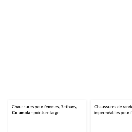
Chaussures pour femmes, Bethany,
Chaussures de ran
Columbia
- pointure large
imperméables pour 
Accentor 3,
Merrell