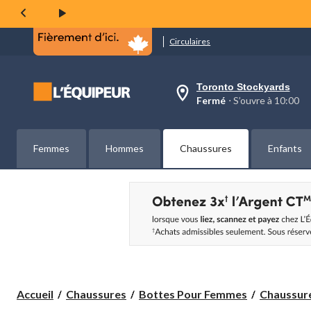
même
page.
Circulaires
Toronto Stockyards
votre
Fermé
⋅ S’ouvre à 10:00
magasin
préféré
est
Toronto
Femmes
Hommes
Chaussures
Enfants
Stockyards,
courament
Fermé,
S’ouvre
à
à
10:00
cliquer
pour
changer
Accueil
Chaussures
Bottes Pour Femmes
Chaussur