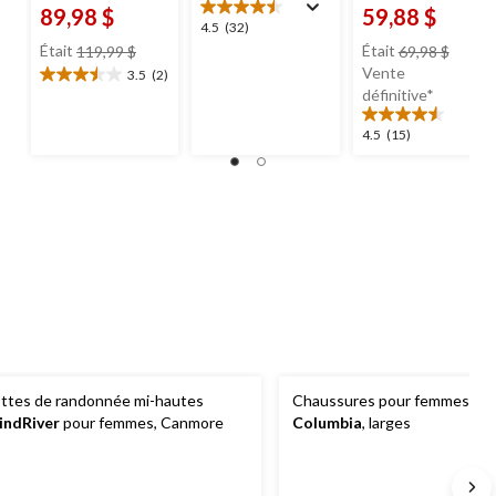
89,98 $
59,88 $
4.5
4.5
(32)
prix
prix
étoile(s)
Était
119,99 $
Était
69,98 $
était
était
sur
Vente
3.5
(2)
3.5
119,99 $
69,98 
5.
définitive*
étoile(s)
32
sur
évaluations
4.5
4.5
(15)
5.
étoile(s)
2
sur
évaluations
5.
15
évaluations
ttes de randonnée mi-hautes
Chaussures pour femmes, Nov
ndRiver
pour femmes, Canmore
Columbia
, larges