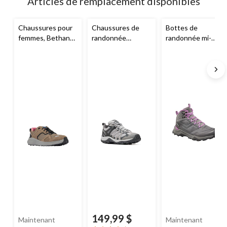
Articles de remplacement disponibles
à
jour
à
Chaussures pour
Chaussures de
Bottes de
1
femmes, Bethany,
randonnée
randonnée mi-
Columbia
-
imperméables
hautes
WindRiver
pointure large
pour femmes,
pour femmes,
Accentor 3,
Canmore
Merrell
149,99 $
Maintenant
Maintenant