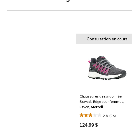
Consultation en cours
Chaussures de randonnée
Bravada Edge pour femmes,
Raven,
Merrell
2.8
(26)
2.8
étoile(s)
124,99 $
sur