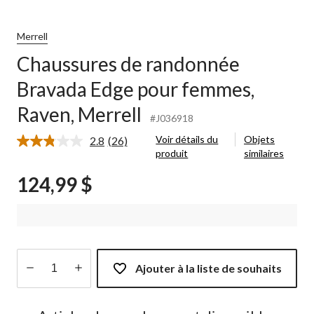
Merrell
Chaussures de randonnée
Bravada Edge pour femmes,
Raven, Merrell
#J036918
Voir détails du
Objets
2.8
(26)
Lire
produit
similaires
les
26
124,99 $
commentaires.
Lien
vers
la
même
page.
Ajouter à la liste de souhaits
Quantité
mise