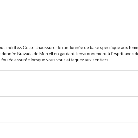
5.
5.
37
1
évaluations
év
e vous méritez. Cette chaussure de randonnée de base spécifique aux fe
ndonnée Bravada de Merrell en gardant l'environnement à l'esprit avec de
 foulée assurée lorsque vous vous attaquez aux sentiers.