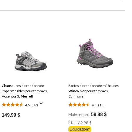
Chaussures de randonnée
Bottes de randonnée mi-hautes
imperméables pour femmes,
WindRiver
pour femmes,
Accentor 3,
Merrell
Canmore
4.5
(32)
4.5
(15)
4.5
4.5
étoile(s)
étoile(s)
Maintenant
59,88 $
149,99 $
sur
sur
Prix
Était
69,98 $
Était
5.
5.
Liquidation‡