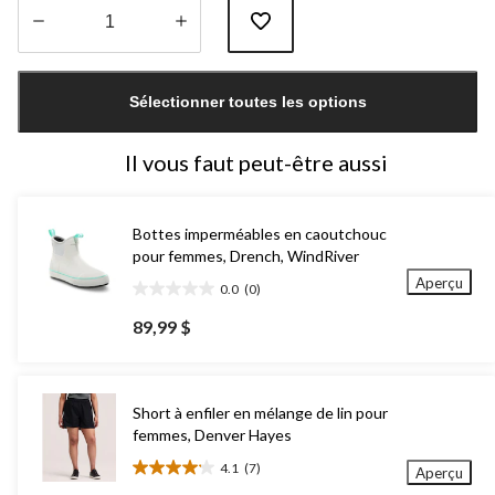
Quantité
mise
Sélectionner toutes les options
à
jour
à
Il vous faut peut-être aussi
1
Bottes imperméables en caoutchouc
pour femmes, Drench, WindRiver
Aperçu
0.0
(0)
0.0
étoile(s)
89,99 $
sur
5.
Short à enfiler en mélange de lin pour
femmes, Denver Hayes
4.1
(7)
Aperçu
4.1