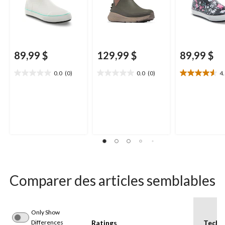
89,99 $
129,99 $
89,99 $
0.0
(0)
0.0
(0)
4
0.0
0.0
4.6
étoile(s)
étoile(s)
étoile(s)
sur
sur
sur
5.
5.
5.
12
évaluations
Comparer des articles semblables
Only Show
Differences
Ratings
Techno