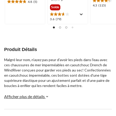
4.8
(5)
4.8
était
4.3
4.3
(115)
Solde
étoile(s)
89,99 $
étoile(s)
sur
sur
5.
3.6
3.6
(79)
5.
5
étoile(s)
115
évaluations
sur
évaluations
5.
79
évaluations
Produit Détails
Malgré leur nom, n'ayez pas peur d'avoir les pieds dans l'eau avec
ces chaussures de mer imperméables en caoutchouc Drench de
WindRiver conçues pour garder vos pieds au sec! Confectionnées
en caoutchouc imperméable, ces bottes sont dotées d'une tige
supérieure élastique pour un ajustement parfait et d’une paire de
boucles à enfiler qui les rendent faciles à mettre.
Afficher plus de détails