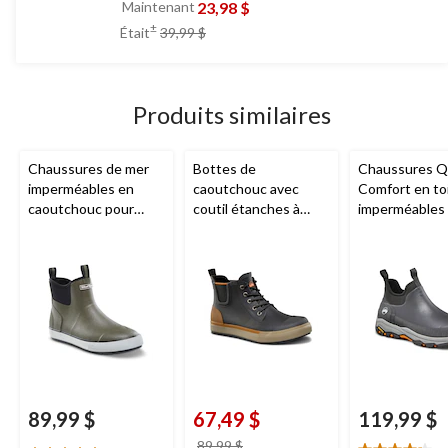
étoile(s)
23,98 $
Maintenant
sur
prix
±
Était
39,99 $
5.
était
7
39,99 $
évaluations
Produits similaires
Chaussures de mer
Bottes de
Chaussures 
imperméables en
caoutchouc avec
Comfort en to
caoutchouc pour
coutil étanches à
imperméables
hommes, Drench,
l'eau pour hommes,
antidérapante
WindRiver
Conquest,
hommes, Pathf
WindRiver
WindRiver
89,99 $
67,49 $
119,99 $
prix
89,99 $