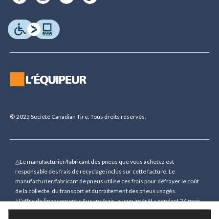
© 2025 Société Canadian Tire. Tous droits réservés.
△Le manufacturier/fabricant des pneus que vous achetez est
responsable des frais de recyclage inclus sur cette facture. Le
manufacturier/fabricant de pneus utilise ces frais pour défrayer le coût
de la collecte, du transport et du traitement des pneus usagés.
†L’offre de financement « Aucuns frais, aucun intérêt » pendant 24 mois
(sauf indication contraire) n’est accordée que sur demande sous