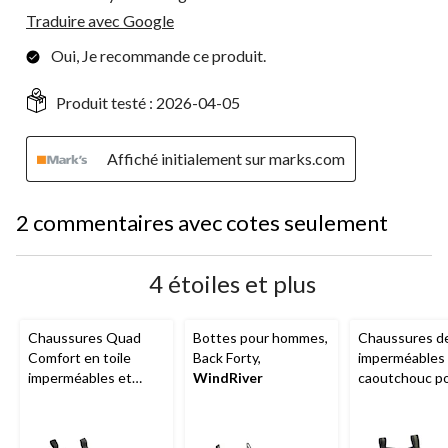
Traduire avec Google
Oui, Je recommande ce produit.
Produit testé :
2026-04-05
Affiché initialement sur marks.com
2 commentaires avec cotes seulement
4 étoiles et plus
Chaussures Quad
Bottes pour hommes,
Chaussures d
Comfort en toile
Back Forty,
imperméables
imperméables et
WindRiver
caoutchouc p
antidérapantes pour
hommes, Dren
hommes, Pathfinder,
WindRiver
WindRiver