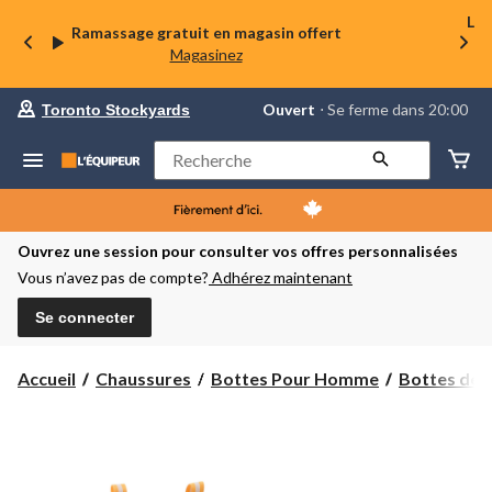
La 
Ramassage gratuit en magasin offert
Magasinez
votre
Ouvert
⋅ Se ferme dans 20:00
Toronto Stockyards
magasin
préféré
est
Rechercher
Toronto
Stockyards,
courament
Ouvert,
Se
Ouvrez une session pour consulter vos offres personnalisées
ferme
Vous n’avez pas de compte?
Adhérez maintenant
dans
à
20:00
Se connecter
cliquer
pour
changer
Accueil
Chaussures
Bottes Pour Homme
Bottes de pl