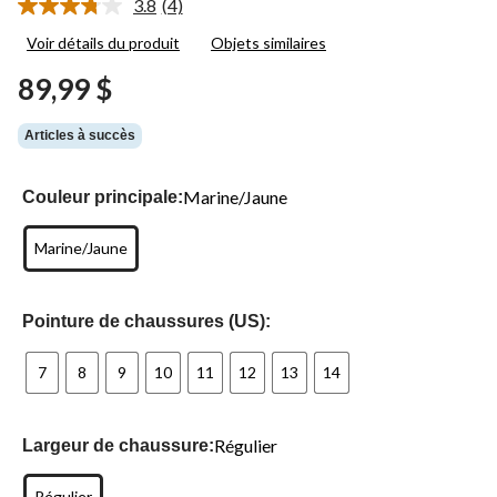
3.8
(4)
Lire
les
Voir détails du produit
Objets similaires
4
commentaires.
89,99 $
Lien
vers
la
Articles à succès
même
page.
Marine/Jaune
Couleur principale:
Marine/Jaune
Pointure de chaussures (US):
7
8
9
10
11
12
13
14
Régulier
Largeur de chaussure:
Régulier