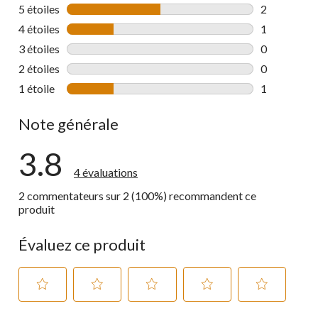
5 étoiles
étoiles
2
2 commentai
4 étoiles
étoiles
1
1 commentai
3 étoiles
étoiles
0
0 commentai
2 étoiles
étoiles
0
0 commentai
1 étoile
étoiles
1
1 commentai
Note générale
3.8
4 évaluations
2 commentateurs sur 2 (100%) recommandent ce
produit
Évaluez ce produit
Sélectionnez
Sélectionnez
Sélectionnez
Sélectionnez
Sélectionnez