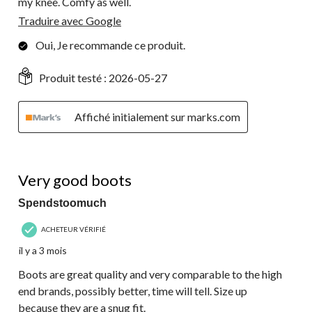
my knee. Comfy as well.
Traduire avec Google
Oui, Je recommande ce produit.
Produit testé :
2026-05-27
Affiché initialement sur marks.com
4 étoile(s) sur 5.
Very good boots
Spendstoomuch
ACHETEUR VÉRIFIÉ
il y a 3 mois
Boots are great quality and very comparable to the high
end brands, possibly better, time will tell. Size up
because they are a snug fit.