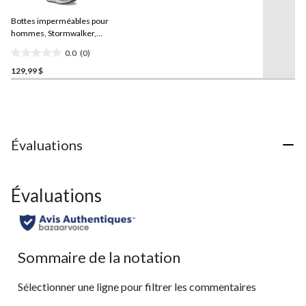
pour
ce
Bottes imperméables pour
produit.
Lien
hommes, Stormwalker,
vers
WindRiver
0.0
(0)
la
0.0
même
129,99 $
étoile(s)
page.
sur
5.
Évaluations
Évaluations
Sommaire de la notation
Sélectionner une ligne pour filtrer les commentaires