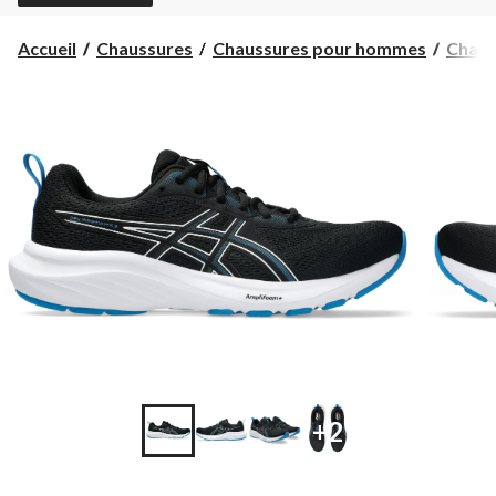
Accueil
Chaussures
Chaussures pour hommes
Chaus
+2