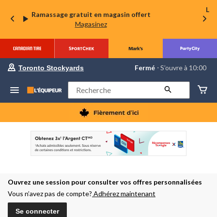
La 
Ramassage gratuit en magasin offert
Magasinez
votre
Fermé
⋅ S’ouvre à 10:00
Toronto Stockyards
magasin
préféré
est
Rechercher
Toronto
Stockyards,
courament
Fermé,
S’ouvre
à
à
10:00
cliquer
pour
changer
Ouvrez une session pour consulter vos offres personnalisées
Vous n’avez pas de compte?
Adhérez maintenant
Se connecter