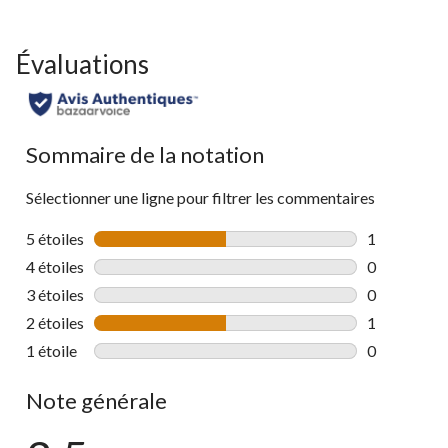
Évaluations
Sommaire de la notation
Sélectionner une ligne pour filtrer les commentaires
5 étoiles
étoiles
1
1 commentai
4 étoiles
étoiles
0
0 commentai
3 étoiles
étoiles
0
0 commentai
2 étoiles
étoiles
1
1 commentai
1 étoile
étoiles
0
0 commentai
Note générale