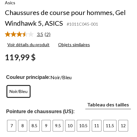
Asics
Chaussures de course pour hommes, Gel
Windhawk 5, ASICS
#1011C045-001
3.5
(2)
Lire
les
Voir détails du produit
Objets similaires
2
commentaires.
119,99 $
Lien
vers
la
même
page.
Noir/Bleu
Couleur principale:
Noir/Bleu
Tableau des tailles
Pointure de chaussures (US):
7
8
8.5
9
9.5
10
10.5
11
11.5
12