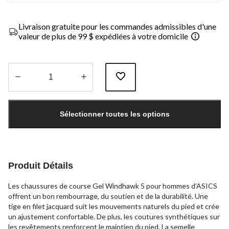
Livraison gratuite pour les commandes admissibles d'une
valeur de plus de 99 $ expédiées à votre domicile
Quantité
mise
Sélectionner toutes les options
à
jour
à
1
Produit Détails
Les chaussures de course Gel Windhawk 5 pour hommes d'ASICS
offrent un bon rembourrage, du soutien et de la durabilité. Une
tige en filet jacquard suit les mouvements naturels du pied et crée
un ajustement confortable. De plus, les coutures synthétiques sur
les revêtements renforcent le maintien du pied. La semelle