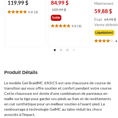
119,99 $
84,99 $
Maintenant
prix
109,99 $
59,88 $
5.0
(1)
5.0
était
Solde
étoile(s)
Était
64,98 $
109,99 $
sur
Vente définiti
5.0
(1)
5.0
5.
étoile(s)
Liquidation‡
1
sur
évaluation
4
4.1
5.
étoile(s)
1
sur
évaluation
5.
17
évaluations
Produit Détails
Le modèle Gel-BraidMC d’ASICS est une chaussure de course de
transition qui vous offre soutien et confort pendant votre course.
Cette chaussure est dotée d'une combinaison de panneaux en
maille sur la tige pour garder vos pieds au frais et de revêtements
en cuir synthétique pour un meilleur soutien à l'avant-pied. Le
rembourrage à technologie GelMC au talon réduit les chocs
associés à l'impact.