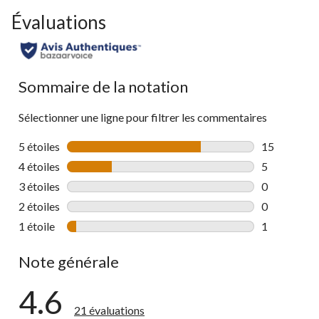
Évaluations
Sommaire de la notation
Sélectionner une ligne pour filtrer les commentaires
5 étoiles
étoiles
15
15 commenta
4 étoiles
étoiles
5
5 commentai
3 étoiles
étoiles
0
0 commentai
2 étoiles
étoiles
0
0 commentai
1 étoile
étoiles
1
1 commentai
Note générale
4.6
21 évaluations