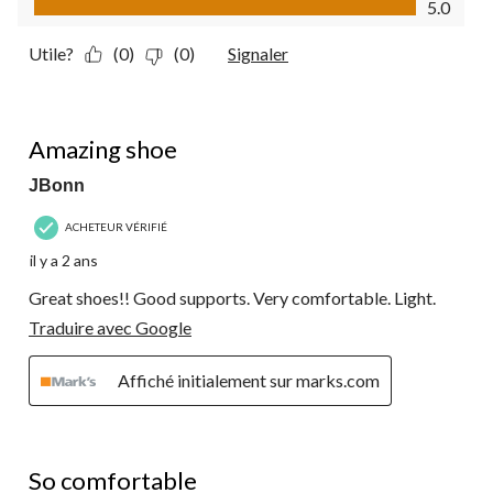
5.0
Utile?
(0)
(0)
Signaler
5 étoile(s) sur 5.
Amazing shoe
JBonn
ACHETEUR VÉRIFIÉ
il y a 2 ans
Great shoes!! Good supports. Very comfortable. Light.
Traduire avec Google
Affiché initialement sur marks.com
5 étoile(s) sur 5.
So comfortable