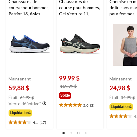
Chaussures de
Chaussures de
Chemise en m
course pour hommes,
course pour hommes,
de lin sans m
Patriot 13,
Asics
Gel Venture 11,
pour femmes,
ASICS
Hayes
99,99 $
Maintenant
Maintenant
prix
119,99 $
59,88 $
24,98 $
était
prix
Solde
Était
64,98 $
Était
34,99 $
119,99 $
était
Vente définitive*
5.0
(3)
Liquidation‡
5.0
64,98 $
étoile(s)
Liquidation‡
4
4.1
sur
4.1
(17)
étoile(s)
4.1
5.
sur
étoile(s)
3
5.
sur
évaluations