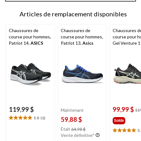
jour
à
Articles de remplacement disponibles
1
Chaussures de
Chaussures de
Chaussures d
course pour hommes,
course pour hommes,
course pour 
Patriot 14,
ASICS
Patriot 13,
Asics
Gel Venture 1
ASICS
119,99 $
99,99 $
Maintenant
11
5.0
(1)
59,88 $
5.0
Solde
étoile(s)
prix
Était
64,98 $
5
sur
5.0
était
Vente définitive*
5.
étoile(s)
64,98 $