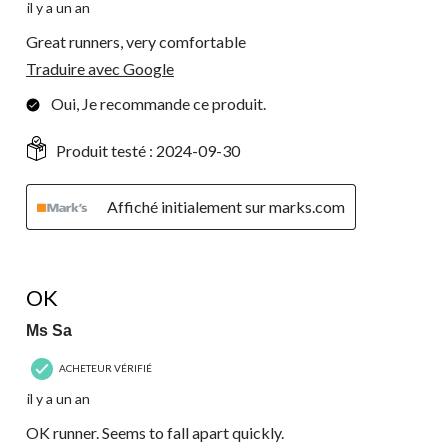
il y a un an
Great runners, very comfortable
Traduire avec Google
Oui, Je recommande ce produit.
Produit testé :
2024-09-30
Affiché initialement sur marks.com
4 étoile(s) sur 5.
OK
Ms Sa
ACHETEUR VÉRIFIÉ
il y a un an
OK runner. Seems to fall apart quickly.