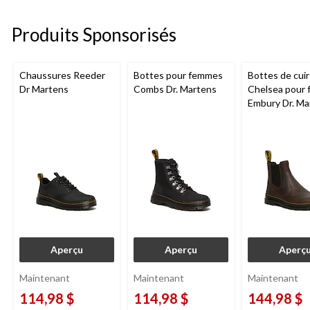
17
5.
évaluations
17
Produits Sponsorisés
évaluations
Chaussures Reeder
Bottes pour femmes
Bottes de cuir
Dr Martens
Combs Dr. Martens
Chelsea pour
Embury Dr. Ma
Aperçu
Aperçu
Aperç
Maintenant
Maintenant
Maintenant
114,98 $
114,98 $
144,98 $