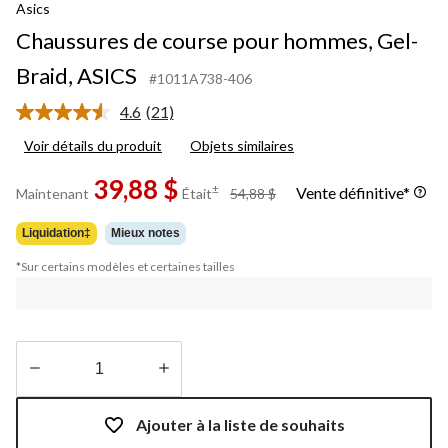
Asics
Chaussures de course pour hommes, Gel-
Braid, ASICS
#1011A738-406
4.6
(21)
Lire
les
Voir détails du produit
Objets similaires
21
commentaires.
39,88 $
Lien
prix
±
Vente définitive*
Maintenant
Était
54,88 $
vers
était
la
54,88 $
même
Liquidation‡
Mieux notes
page.
*Sur certains modèles et certaines tailles
Quantité
mise
Ajouter à la liste de souhaits
à