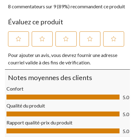
8 commentateurs sur 9 (89%) recommandent ce produit
Évaluez ce produit
Sélectionnez
Sélectionnez
Sélectionnez
Sélectionnez
Sélectionnez
Pour ajouter un avis, vous devrez fournir une adresse
pour
pour
pour
pour
pour
évaluer
évaluer
évaluer
évaluer
évaluer
courriel valide à des fins de vérification.
l'article
l'article
l'article
l'article
l'article
à
à
à
à
à
Notes moyennes des clients
1
2
3
4
5
étoile.
étoiles.
étoiles.
étoiles.
étoiles.
Confort
Cette
Cette
Cette
Cette
Cette
Confort, 5.0 sur 5
action
action
action
action
action
5.0
ouvrira
ouvrira
ouvrira
ouvrira
ouvrira
Qualité du produit
le
le
le
le
le
Qualité du produit, 5.0 sur 5
formulaire
formulaire
formulaire
formulaire
formulaire
5.0
de
de
de
de
de
Rapport qualité-prix du produit
soumission.
soumission.
soumission.
soumission.
soumission.
Rapport qualité-prix du produit, 5.0 sur 5
5.0