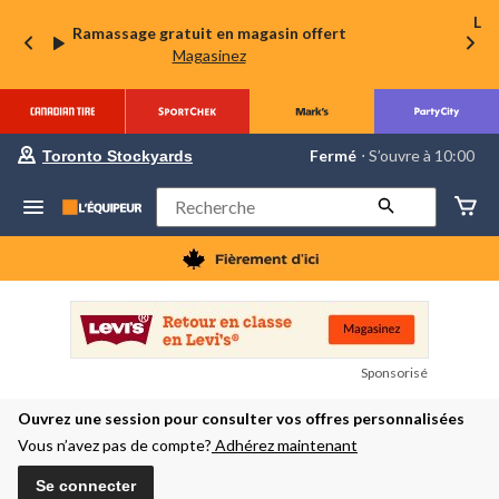
La 
Ramassage gratuit en magasin offert
Magasinez
votre
Fermé
⋅ S’ouvre à 10:00
Toronto Stockyards
magasin
préféré
est
Rechercher
Toronto
Stockyards,
courament
Fermé,
S’ouvre
à
à
10:00
cliquer
Sponsorisé
pour
changer
Ouvrez une session pour consulter vos offres personnalisées
Vous n’avez pas de compte?
Adhérez maintenant
Se connecter