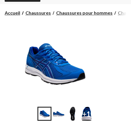
Accueil
Chaussures
Chaussures pour hommes
Chaus
+1