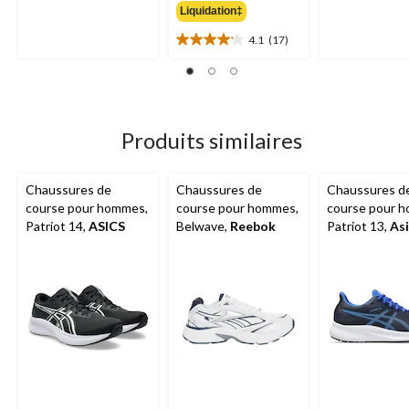
1
sur
Liquidation‡
évaluation
5.
4.1
(17)
3
4.1
évaluations
étoile(s)
sur
5.
17
évaluations
Produits similaires
Chaussures de
Chaussures de
Chaussures d
course pour hommes,
course pour hommes,
course pour 
Patriot 14,
ASICS
Belwave,
Reebok
Patriot 13,
Asi