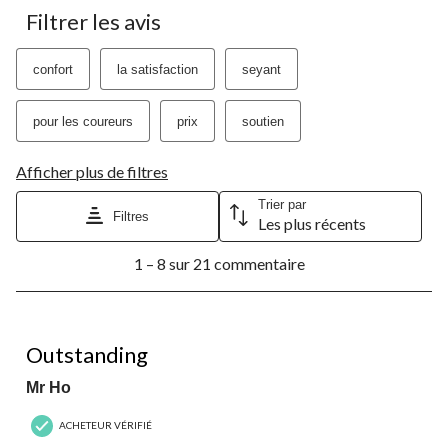
Filtrer les avis
confort
la satisfaction
seyant
pour les coureurs
prix
soutien
Afficher plus de filtres
Trier par
Filtres
Les plus récents
1
1 – 8 sur 21 commentaire
à
8
sur
21
5 étoile(s) sur 5.
commentaire.
Outstanding
Mr Ho
ACHETEUR VÉRIFIÉ