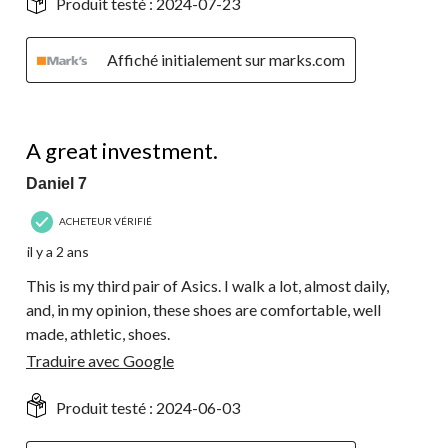
Produit testé :
2024-07-23
Affiché initialement sur marks.com
5 étoile(s) sur 5.
A great investment.
Daniel 7
ACHETEUR VÉRIFIÉ
il y a 2 ans
This is my third pair of Asics. I walk a lot, almost daily,
and, in my opinion, these shoes are comfortable, well
made, athletic, shoes.
Traduire avec Google
Produit testé :
2024-06-03