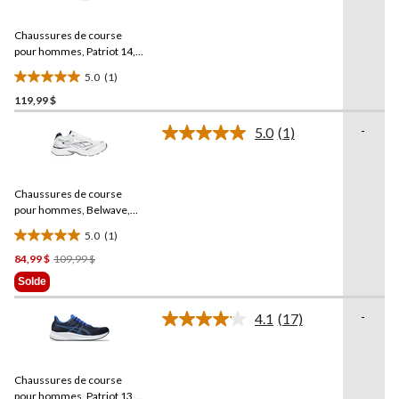
commentaire.
Lien
Chaussures de course
vers
la
pour hommes, Patriot 14,
même
ASICS
5.0
(1)
page.
5.0
119,99 $
étoile(s)
sur
-
5.0
(1)
5.
Lire
1
1
commentaire.
évaluation
Lien
Chaussures de course
vers
la
pour hommes, Belwave,
même
Reebok
5.0
(1)
page.
5.0
Prix
84,99 $
109,99 $
étoile(s)
Était
sur
Solde
109,99 $
5.
1
-
4.1
(17)
Lire
évaluation
les
17
commentaires.
Chaussures de course
Lien
vers
pour hommes, Patriot 13,