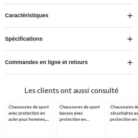
Caractéristiques
Spécifications
Commandes en ligne et retours
Les clients ont aussi consulté
Chaussures de sport
Chaussures de sport
Chaussures de
avec protection en
basses avec
sécuritaires a
acier pour hommes,
protection en
protection en 
Skechers
aluminium et plaque
pour hommes,
en acier avec Quad
Aggressor
Lite pour hommes,