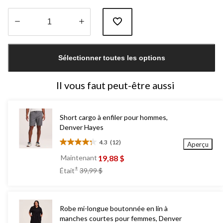
Quantité
mise
Sélectionner toutes les options
à
jour
à
Il vous faut peut-être aussi
1
Short cargo à enfiler pour hommes,
Denver Hayes
4.3
(12)
Aperçu
4.3
étoile(s)
19,88 $
Maintenant
sur
prix
±
Était
39,99 $
5.
était
12
39,99 $
évaluations
Robe mi-longue boutonnée en lin à
manches courtes pour femmes, Denver