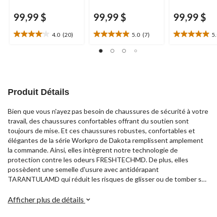
99,99 $
99,99 $
99,99 $
4.0
(20)
5.0
(7)
5
4.1
5.0
5.0
étoile(s)
étoile(s)
étoile(s)
sur
sur
sur
5.
5.
5.
20
7
2
évaluations
évaluations
évaluations
Produit Détails
Bien que vous n'ayez pas besoin de chaussures de sécurité à votre
travail, des chaussures confortables offrant du soutien sont
toujours de mise. Et ces chaussures robustes, confortables et
élégantes de la série Workpro de Dakota remplissent amplement
la commande. Ainsi, elles intègrent notre technologie de
protection contre les odeurs FRESHTECHMD. De plus, elles
possèdent une semelle d'usure avec antidérapant
TARANTULAMD qui réduit les risques de glisser ou de tomber sur
des surfaces mouillées et/ou graisseuses.
Afficher plus de détails