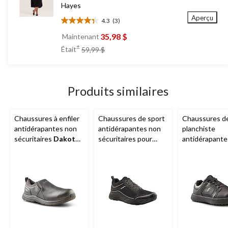
Hayes
Aperçu
4.3
(3)
4.3
étoile(s)
35,98 $
Maintenant
sur
prix
±
Était
59,99 $
5.
était
3
59,99 $
évaluations
Produits similaires
Chaussures à enfiler
Chaussures de sport
Chaussures d
antidérapantes non
antidérapantes non
planchiste
sécuritaires
Dakota
sécuritaires pour
antidérapante
Workpro Series
,
hommes, Dakota
sécuritaires
pour hommes
FRESHTECH
WorkPro Ser
pour hommes