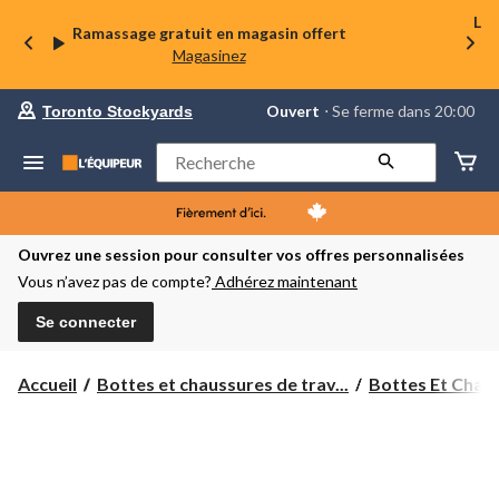
La 
Ramassage gratuit en magasin offert
Magasinez
votre
Ouvert
⋅ Se ferme dans 20:00
Toronto Stockyards
magasin
préféré
est
Rechercher
Toronto
Stockyards,
courament
Ouvert,
Se
Ouvrez une session pour consulter vos offres personnalisées
ferme
Vous n’avez pas de compte?
Adhérez maintenant
dans
à
20:00
Se connecter
cliquer
pour
changer
Accueil
Bottes et chaussures de trav...
Bottes Et Chaus