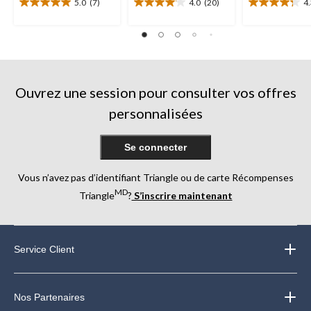
5.0
(7)
4.0
(20)
4
5.0
4.1
4.3
étoile(s)
étoile(s)
étoile(s)
sur
sur
sur
5.
5.
5.
7
20
8
évaluations
évaluations
évaluations
Ouvrez une session pour consulter vos offres
personnalisées
Se connecter
Vous n’avez pas d’identifiant Triangle ou de carte Récompenses
MD
Triangle
?
S’inscrire maintenant
Service Client
Nos Partenaires