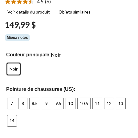
4.5
(6)
Lire
les
Voir détails du produit
Objets similaires
6
commentaires.
149,99 $
Lien
vers
la
Mieux notes
même
page.
Noir
Couleur principale:
Noir
Pointure de chaussures (US):
7
8
8.5
9
9.5
10
10.5
11
12
13
14