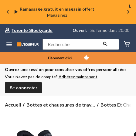
La 
Ramassage gratuit en magasin offert
Magasinez
votre
Ouvert
⋅ Se ferme dans 20:00
Toronto Stockyards
magasin
préféré
est
Rechercher
Toronto
Stockyards,
courament
Ouvert,
Se
Ouvrez une session pour consulter vos offres personnalisées
ferme
Vous n’avez pas de compte?
Adhérez maintenant
dans
à
20:00
Se connecter
cliquer
pour
changer
Accueil
Bottes et chaussures de trav...
Bottes Et Chaus