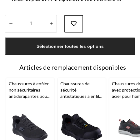
Quantité
mise
Sélectionner toutes les options
à
jour
à
1
Articles de remplacement disponibles
Chaussures à enfiler
Chaussures de
Chaussures de 
non sécuritaires
sécurité
avec protecti
antidérapantes pour
antistatiques à enfiler
acier pour ho
hommes, Summits,
pour hommes, Slip
Skechers
Skechers
Ins,
Skechers