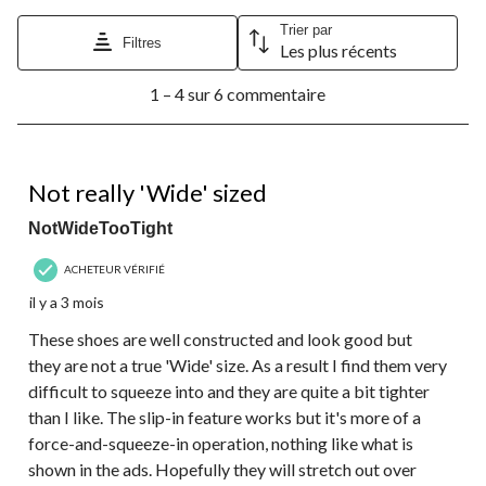
étoile.
étoiles.
étoiles.
étoiles.
étoiles.
Cette
Cette
Cette
Cette
Cette
Trier par
Filtres
Les plus récents
action
action
action
action
action
ouvrira
ouvrira
ouvrira
ouvrira
ouvrira
1
le
le
le
le
le
1 – 4 sur 6 commentaire
à
formulaire
formulaire
formulaire
formulaire
formulaire
4
de
de
de
de
de
sur
soumission.
soumission.
soumission.
soumission.
soumission.
6
2 étoile(s) sur 5.
commentaire.
Not really 'Wide' sized
NotWideTooTight
ACHETEUR VÉRIFIÉ
il y a 3 mois
These shoes are well constructed and look good but
they are not a true 'Wide' size. As a result I find them very
difficult to squeeze into and they are quite a bit tighter
than I like. The slip-in feature works but it's more of a
force-and-squeeze-in operation, nothing like what is
shown in the ads. Hopefully they will stretch out over