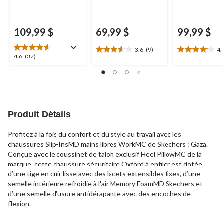
109,99 $
69,99 $
99,99 $
3.6
(9)
4
3.6
4.1
4.6
4.6
(37)
étoile(s)
étoile(s)
étoile(s)
sur
sur
sur
5.
5.
5.
9
20
37
évaluations
évaluations
évaluations
Produit Détails
Profitez à la fois du confort et du style au travail avec les
chaussures Slip-InsMD mains libres WorkMC de Skechers : Gaza.
Conçue avec le coussinet de talon exclusif Heel PillowMC de la
marque, cette chaussure sécuritaire Oxford à enfiler est dotée
d’une tige en cuir lisse avec des lacets extensibles fixes, d’une
semelle intérieure refroidie à l'air Memory FoamMD Skechers et
d’une semelle d'usure antidérapante avec des encoches de
flexion.