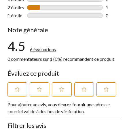
0 commentai
2 étoiles
étoiles
1
1 commentai
1 étoile
étoiles
0
0 commentai
Note générale
4.5
6 évaluations
0 commentateurs sur 1 (0%) recommandent ce produit
Évaluez ce produit
Sélectionnez
Sélectionnez
Sélectionnez
Sélectionnez
Sélectionnez
Pour ajouter un avis, vous devrez fournir une adresse
pour
pour
pour
pour
pour
évaluer
évaluer
évaluer
évaluer
évaluer
courriel valide à des fins de vérification.
l'article
l'article
l'article
l'article
l'article
à
à
à
à
à
Filtrer les avis
1
2
3
4
5