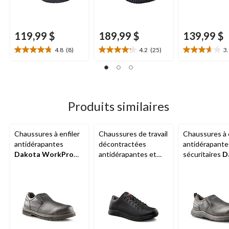
119,99 $
189,99 $
139,99 $
4.8
(8)
4.2
(25)
3
4.8
4.2
3.6
étoile(s)
étoile(s)
étoile(s)
sur
sur
sur
5.
5.
5.
8
25
8
évaluations
évaluations
évaluations
Produits similaires
Chaussures à enfiler
Chaussures de travail
Chaussures à e
antidérapantes
décontractées
antidérapante
Dakota WorkPro
antidérapantes et
sécuritaires
D
Series
avec
non sécuritaires
Workpro Seri
protection en acier,
Aggressor
à lacets et
pour hommes
pour hommes
FRESHTECH pour
hommes