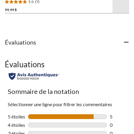
5.0
(7)
même
hommes, Dakota
5.0
page.
99,99 $
étoile(s)
sur
5.
7
évaluations
Évaluations
Évaluations
Sommaire de la notation
Sélectionner une ligne pour filtrer les commentaires
5 étoiles
étoiles
5
5 commentai
4 étoiles
étoiles
0
0 commentai
3 étoiles
étoiles
0