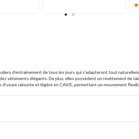
sur
5.
3.
ét
su
5.
4
év
liers d'entrainement de tous les jours qui s'adapteront tout naturellem
s vêtements élégants. De plus, elles possèdent un revêtement de talon e
e d'usure rainurée et légère en CAV/E, permettant un mouvement flexibl