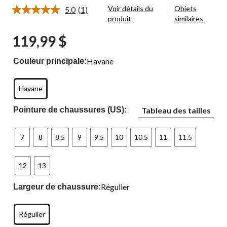
Voir détails du
Objets
5.0
(1)
Lire
produit
similaires
1
commentaire.
119,99 $
Lien
vers
la
Havane
Couleur principale:
même
page.
Havane
Pointure de chaussures (US):
Tableau des tailles
7
8
8.5
9
9.5
10
10.5
11
11.5
12
13
Régulier
Largeur de chaussure:
Régulier