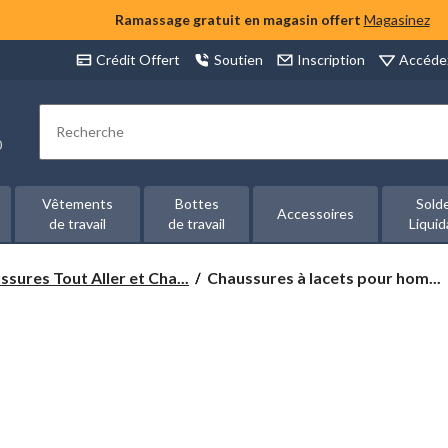
Ramassage gratuit en magasin offert
Magasinez
Accéde
Crédit Offert
Soutien
Inscription
Rechercher
00
Vêtements
Bottes
Sold
Accessoires
de travail
de travail
Liquid
Chaussures
sures Tout Aller et Cha...
Chaussures à lacets pour hom...
à
lacets
pour
hommes,
Flexwell,
Clarks