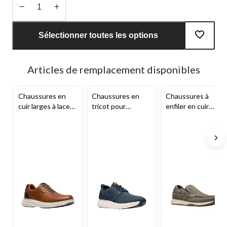
Quantité
mise
Sélectionner toutes les options
à
jour
à
Articles de remplacement disponibles
1
Chaussures en
Chaussures en
Chaussures à
cuir larges à lacets
tricot pour
enfiler en cuir
pour hommes,
hommes, Motion
nubuck pour
Craftwell,
Clarks
Trek,
Clarks
hommes, Sailview
Step,
Clarks