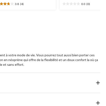
3.8
(4)
0.0
(0)
129,99 $
119,99 $
8
0.0
oile(s)
étoile(s)
r
sur
5.
aluations
ent à votre mode de vie. Vous pourrez tout aussi bien porter ces
n néoprène qui offre de la flexibilité et un doux confort la où ça
e et sans effort.