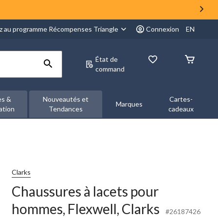
z au programme Récompenses Triangle
Connexion
EN
État de
command
es &
Nouveautés et
Cartes-
Marques
ation
Tendances
cadeaux
Clarks
Chaussures à lacets pour
hommes, Flexwell, Clarks
#26187426