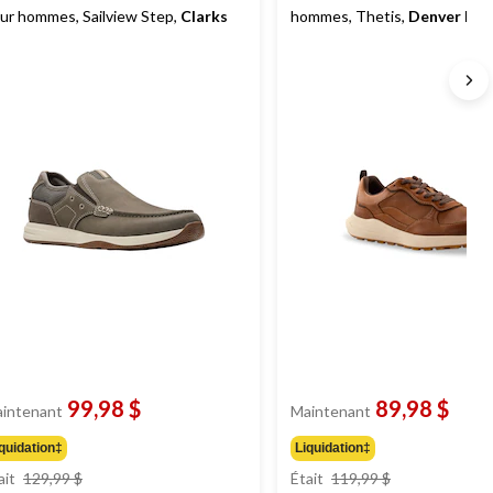
ur hommes, Sailview Step,
Clarks
hommes, Thetis,
Denver Hay
99,98 $
89,98 $
intenant
Maintenant
quidation‡
Liquidation‡
prix
prix
ait
129,99 $
Était
119,99 $
était
était