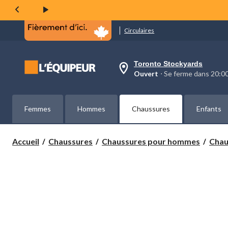
page.
Circulaires
Toronto Stockyards
votre
Ouvert
⋅ Se ferme dans 20:
magasin
préféré
est
Toronto
Femmes
Hommes
Chaussures
Enfants
Stockyards,
courament
Ouvert,
Se
Accueil
Chaussures
Chaussures pour hommes
Chaus
ferme
dans
à
20:00
cliquer
pour
changer