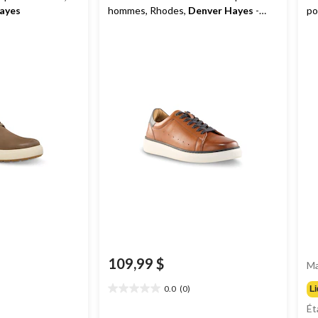
ayes
hommes, Rhodes,
Denver Hayes
-
po
Large
109,99 $
Ma
0.0
(0)
Li
0.0
étoile(s)
Ét