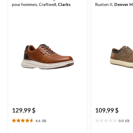
pour hommes, Craftwell,
Clarks
Ruxton II,
Denver H
129,99 $
109,99 $
4.6
(8)
0.0
(0)
4.6
0.0
étoile(s)
étoile(s)