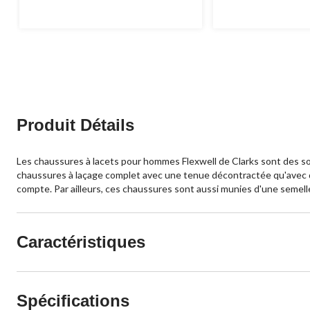
sur
sur
5.
5.
8
évaluations
Produit Détails
Les chaussures à lacets pour hommes Flexwell de Clarks sont des sou
chaussures à laçage complet avec une tenue décontractée qu'avec de
compte. Par ailleurs, ces chaussures sont aussi munies d'une semell
Caractéristiques
Spécifications