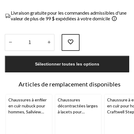
Livraison gratuite pour les commandes admissibles d'une
valeur de plus de 99 $ expédiées à votre domicile
Quantité
mise
Sélectionner toutes les options
à
jour
à
1
Articles de remplacement disponibles
Chaussures à enfiler
Chaussures
Chaussure à en
en cuir nubuck pour
décontractées larges
en cuir pour 
hommes, Sailview
à lacets pour
Craftwell Step
Step,
Clarks
hommes, Sailview
Clarks
- point
Lace,
Clarks
large