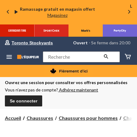
La 
Ramassage gratuit en magasin offert
Magasinez
votre
Ouvert
⋅ Se ferme dans 20:00
Toronto Stockyards
magasin
préféré
est
Rechercher
Toronto
Stockyards,
courament
Ouvert,
Se
Ouvrez une session pour consulter vos offres personnalisées
ferme
Vous n’avez pas de compte?
Adhérez maintenant
dans
à
20:00
Se connecter
cliquer
pour
changer
Accueil
Chaussures
Chaussures pour hommes
Chauss