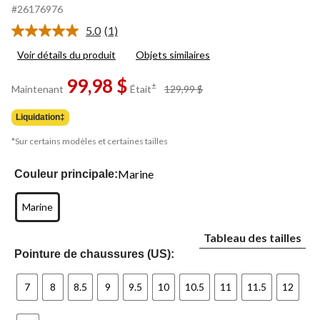
#26176976
5.0
(1)
Lire
1
Voir détails du produit
Objets similaires
commentaire.
Lien
99,98 $
vers
prix
±
Maintenant
Était
129,99 $
la
était
même
129,99 $
page.
Liquidation‡
*Sur certains modèles et certaines tailles
Marine
Couleur principale:
Marine
Tableau des tailles
Pointure de chaussures (US):
7
8
8.5
9
9.5
10
10.5
11
11.5
12