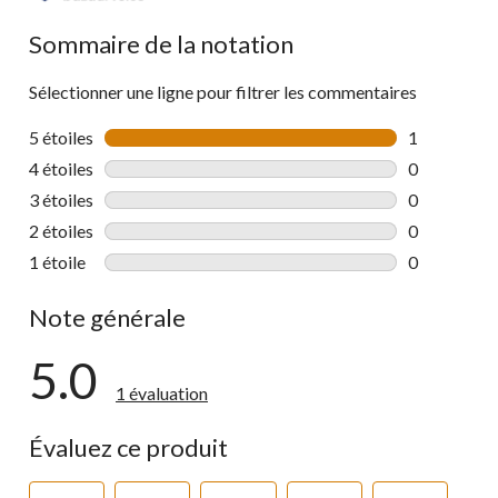
Sommaire de la notation
Sélectionner une ligne pour filtrer les commentaires
5 étoiles
étoiles
1
1 commentai
4 étoiles
étoiles
0
0 commentai
3 étoiles
étoiles
0
0 commentai
2 étoiles
étoiles
0
0 commentai
1 étoile
étoiles
0
0 commentai
Note générale
5.0
1 évaluation
Évaluez ce produit