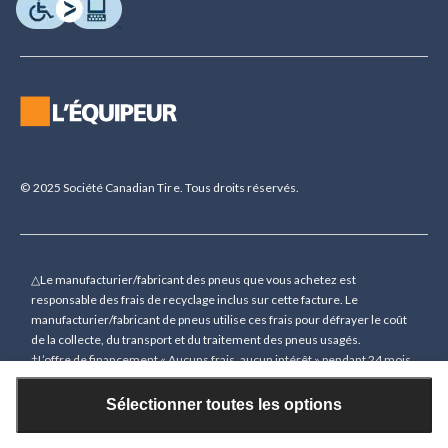
© 2025 Société Canadian Tire. Tous droits réservés.
△Le manufacturier/fabricant des pneus que vous achetez est
responsable des frais de recyclage inclus sur cette facture. Le
manufacturier/fabricant de pneus utilise ces frais pour défrayer le coût
de la collecte, du transport et du traitement des pneus usagés.
†L’offre de financement « Aucuns frais, aucun intérêt » pendant 24 mois
(sauf indication contraire) n’est accordée que sur demande sous
réserve d’une approbation de crédit préalable pour des achats de 150 $
Sélectionner toutes les options
(sauf indication contraire) ou plus (à l’exception des cartes-cadeaux)
réglés avec votre carte de crédit Triangle chez Canadian Tire, Sport