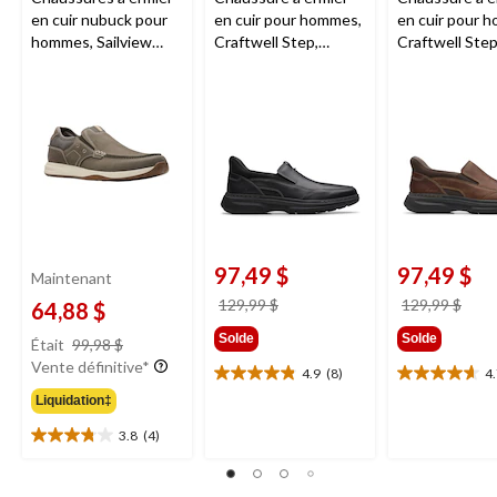
en cuir nubuck pour
en cuir pour hommes,
en cuir pour 
hommes, Sailview
Craftwell Step,
Craftwell Step
Step,
Clarks
Clarks
- pointure
Clarks
- point
large
large
97,49 $
97,49 $
Maintenant
prix
prix
129,99 $
129,99 $
64,88 $
était
étai
prix
Solde
Solde
Était
99,98 $
129,99 $
129,
était
Vente définitive*
4.9
(8)
4
4.9
4.7
99,98 $
étoile(s)
étoile(s)
Liquidation‡
sur
sur
3.8
(4)
3.8
5.
5.
étoile(s)
8
12
sur
évaluations
évaluations