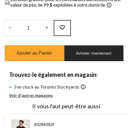
valeur de plus de 99 $ expédiées à votre domicile
Quantité
mise
à
Ajouter au Panier
Acheter maintenant
jour
à
1
Trouvez-le également en magasin:
3 en stock au Toronto Stockyards
Voir d'autres magasins
Il vous faut peut-être aussi
83284382F