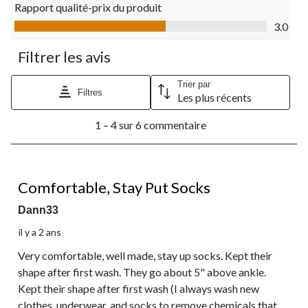
de
de
de
de
de
Rapport qualité-prix du produit
soumission.
soumission.
soumission.
soumission.
soumission.
Rapport qualité-prix du produit, 3.0 sur 5
3.0
Filtrer les avis
Trier par
Filtres
Les plus récents
1
1 – 4 sur 6 commentaire
à
4
sur
6
5 étoile(s) sur 5.
commentaire.
Comfortable, Stay Put Socks
Dann33
il y a 2 ans
Very comfortable, well made, stay up socks. Kept their
shape after first wash. They go about 5" above ankle.
Kept their shape after first wash (I always wash new
clothes, underwear, and socks to remove chemicals that