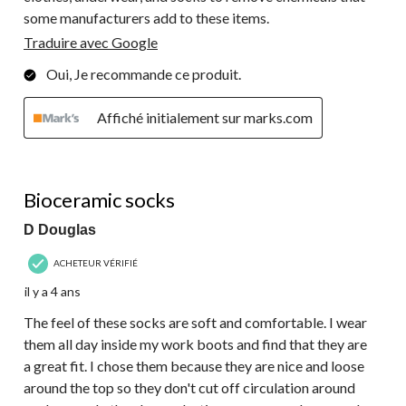
some manufacturers add to these items.
Traduire avec Google
Oui, Je recommande ce produit.
Affiché initialement sur marks.com
5 étoile(s) sur 5.
Bioceramic socks
D Douglas
ACHETEUR VÉRIFIÉ
il y a 4 ans
The feel of these socks are soft and comfortable. I wear
them all day inside my work boots and find that they are
a great fit. I chose them because they are nice and loose
around the top so they don't cut off circulation around