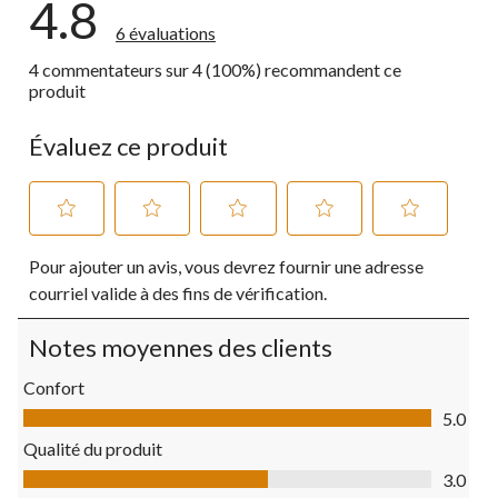
4.8
6 évaluations
4 commentateurs sur 4 (100%) recommandent ce
produit
Évaluez ce produit
Sélectionnez
Sélectionnez
Sélectionnez
Sélectionnez
Sélectionnez
Pour ajouter un avis, vous devrez fournir une adresse
pour
pour
pour
pour
pour
évaluer
évaluer
évaluer
évaluer
évaluer
courriel valide à des fins de vérification.
l'article
l'article
l'article
l'article
l'article
à
à
à
à
à
Notes moyennes des clients
1
2
3
4
5
étoile.
étoiles.
étoiles.
étoiles.
étoiles.
Confort
Cette
Cette
Cette
Cette
Cette
Confort, 5.0 sur 5
action
action
action
action
action
5.0
ouvrira
ouvrira
ouvrira
ouvrira
ouvrira
Qualité du produit
le
le
le
le
le
Qualité du produit, 3.0 sur 5
formulaire
formulaire
formulaire
formulaire
formulaire
3.0