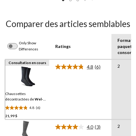
Comparer des articles semblables
Format 
Only Show
Ratings
paquet p
Differences
consomm
Consultation en cours
2
4.8
(6)
Lire
les
6
commentaires.
Lien
vers
Chaussettes
la
décontractées de
Wel-
même
max
en tissu
page.
4.8
(6)
biocéramique, pour
4.8
hommes, paquet de
21,99 $
étoile(s)
2 paires
sur
2
4.0
(3)
5.
Lire
les
6