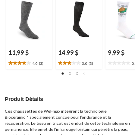
2 paires
technologie
hommes,
Den
Bioceramic pour
Hayes
hommes,
Wel-max
11,99 $
14,99 $
9,99 $
4.0
(3)
3.0
(3)
0
4.0
3.0
0.0
étoile(s)
étoile(s)
étoile(s)
sur
sur
sur
5.
5.
5.
3
3
évaluations
évaluations
Produit Détails
Ces chaussettes de Wel-max intègrent la technologie
Bioceramic™, spécialement conçue pour l’endurance et la
récupération. Le tissu en tricot est enduit de cette technologie en
permanence. Elle émet de l’infrarouge lointain qui pénètre la peau,