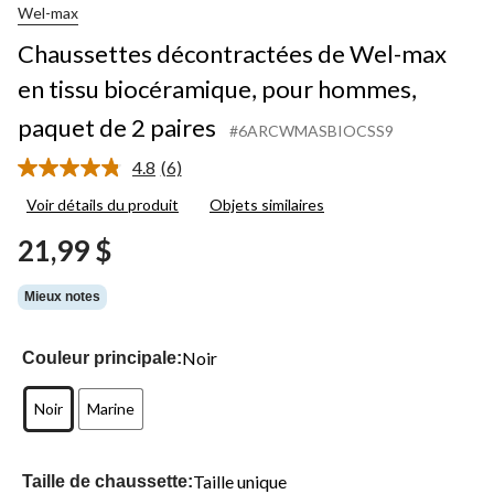
Wel-max
Chaussettes décontractées de Wel-max
en tissu biocéramique, pour hommes,
paquet de 2 paires
#6ARCWMASBIOCSS9
4.8
(6)
Lire
les
Voir détails du produit
Objets similaires
6
commentaires.
21,99 $
Lien
vers
la
Mieux notes
même
page.
Noir
Couleur principale:
Noir
Marine
Taille unique
Taille de chaussette: