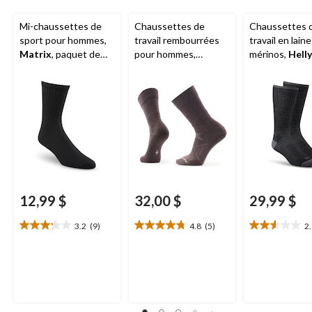
Mi-chaussettes de
Chaussettes de
Chaussettes 
sport pour hommes,
travail rembourrées
travail en laine
Matrix
, paquet de
pour hommes,
mérinos,
Helly
3 paires
Smartwool
Hansen Wor
paquet de 2
12,99 $
32,00 $
29,99 $
3.2
(9)
4.8
(5)
2
3.2
4.8
2.6
étoile(s)
étoile(s)
étoile(s)
sur
sur
sur
5.
5.
5.
9
5
7
évaluations
évaluations
évaluations