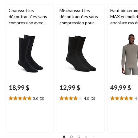
Chaussettes
Mi-chaussettes
Haut biocéram
décontractées sans
décontractées sans
MAX en molle
compression avec
compression pour
encolure ras d
BioceramicMC pour
hommes,
Wel-Max
,
pour hommes
hommes,
Wel-max
,
paquet de 2 paires
max
paquet de 2
18,99 $
12,99 $
49,99 $
5.0
(3)
4.0
(2)
4
5.0
4.0
4.9
étoile(s)
étoile(s)
étoile(s)
sur
sur
sur
5.
5.
5.
3
2
11
évaluations
évaluations
évaluations