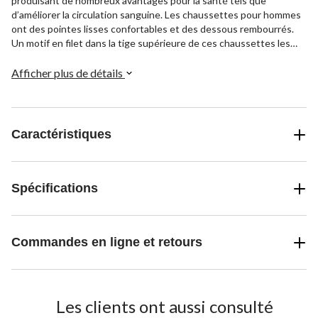
produisant de nombreux avantages pour la santé tels que
d’améliorer la circulation sanguine. Les chaussettes pour hommes
ont des pointes lisses confortables et des dessous rembourrés.
Un motif en filet dans la tige supérieure de ces chaussettes les
rend plus perméables à l’air. Elles sont offertes en paquets de deux
paires pour magasiner plus facilement.
Afficher plus de détails
Caractéristiques
Spécifications
Commandes en ligne et retours
Les clients ont aussi consulté