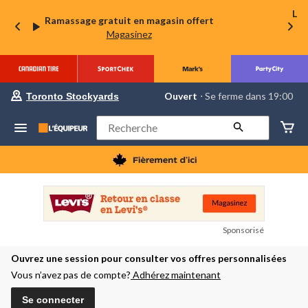
La 
Ramassage gratuit en magasin offert
Magasinez
votre
Ouvert
⋅ Se ferme dans 19:00
Toronto Stockyards
magasin
préféré
est
Rechercher
Toronto
Stockyards,
courament
Ouvert,
Se
ferme
dans
à
19:00
Sponsorisé
cliquer
pour
Ouvrez une session pour consulter vos offres personnalisées
changer
Vous n’avez pas de compte?
Adhérez maintenant
Se connecter