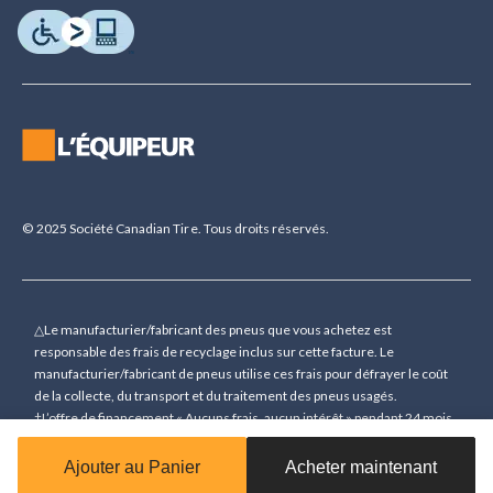
© 2025 Société Canadian Tire. Tous droits réservés.
△Le manufacturier/fabricant des pneus que vous achetez est
responsable des frais de recyclage inclus sur cette facture. Le
manufacturier/fabricant de pneus utilise ces frais pour défrayer le coût
de la collecte, du transport et du traitement des pneus usagés.
†L’offre de financement « Aucuns frais, aucun intérêt » pendant 24 mois
(sauf indication contraire) n’est accordée que sur demande sous
réserve d’une approbation de crédit préalable pour des achats de 150 $
Ajouter au Panier
Acheter maintenant
(sauf indication contraire) ou plus (à l’exception des cartes-cadeaux)