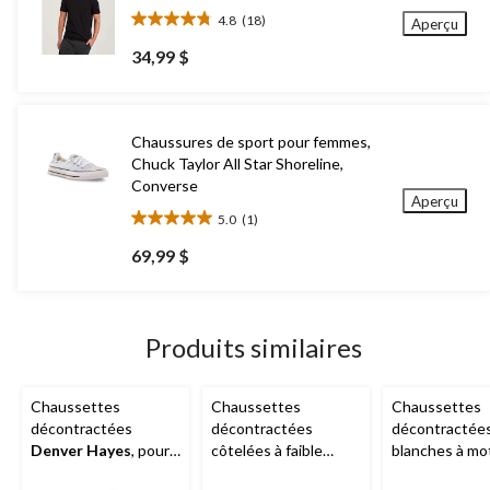
4.8
(18)
Aperçu
4.8
étoile(s)
34,99 $
sur
5.
18
évaluations
Chaussures de sport pour femmes,
Chuck Taylor All Star Shoreline,
Converse
Aperçu
5.0
(1)
5.0
étoile(s)
69,99 $
sur
5.
1
évaluation
Produits similaires
Chaussettes
Chaussettes
Chaussettes
décontractées
décontractées
décontractée
Denver Hayes
, pour
côtelées à faible
blanches à mot
hommes, paquet de
compression avec
fantaisie pour