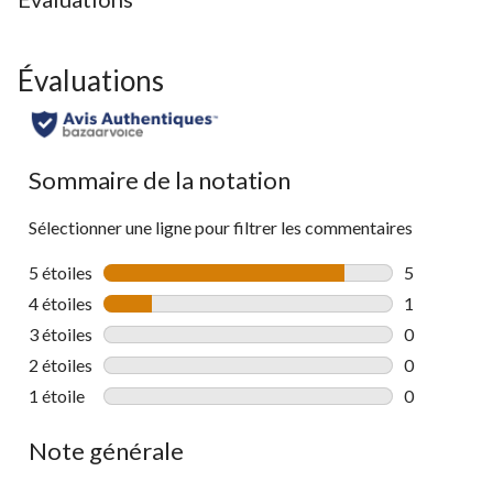
Évaluations
Sommaire de la notation
Sélectionner une ligne pour filtrer les commentaires
5 étoiles
étoiles
5
5 commentai
4 étoiles
étoiles
1
1 commentai
3 étoiles
étoiles
0
0 commentai
2 étoiles
étoiles
0
0 commentai
1 étoile
étoiles
0
0 commentai
Note générale