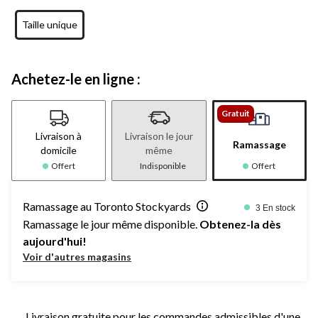
Taille unique
Achetez-le en ligne :
Gratuit
Livraison à
Livraison le jour
Ramassage
domicile
même
Offert
Indisponible
Offert
Ramassage au Toronto Stockyards
3 En stock
Ramassage le jour même disponible.
Obtenez-la dès
aujourd'hui!
Voir d'autres magasins
Livraison gratuite pour les commandes admissibles d'une