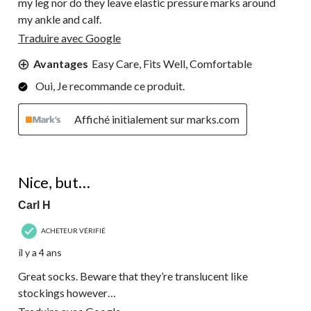
my leg nor do they leave elastic pressure marks around
my ankle and calf.
Traduire avec Google
Avantages
Easy Care, Fits Well, Comfortable
Oui, Je recommande ce produit.
Affiché initialement sur marks.com
4 étoile(s) sur 5.
Nice, but…
Carl H
ACHETEUR VÉRIFIÉ
il y a 4 ans
Great socks. Beware that they’re translucent like
stockings however…