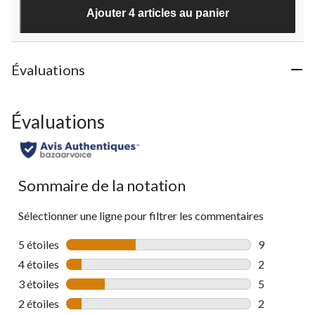
évaluations
Ajouter 4 articles au panier
Évaluations
Évaluations
Sommaire de la notation
Sélectionner une ligne pour filtrer les commentaires
5 étoiles
étoiles
9
9 commentai
4 étoiles
étoiles
2
2 commentai
3 étoiles
étoiles
5
5 commentai
2 étoiles
étoiles
2