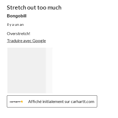
3 étoile(s) sur 5.
Stretch out too much
Bongobill
il y a un an
Overstretch!
Traduire avec Google
Affiché initialement sur carhartt.com