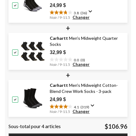
24,99 $
3.8
(36)
3.8
Changer
Noir / 9-11.5
étoile(s)
+
sur
5.
36
Carhartt
Men's Midweight Quarter
évaluations
Socks
32,99 $
0.0
(0)
0.0
Changer
Noir / 9-11.5
étoile(s)
+
sur
5.
Carhartt
Men's Midweight Cotton-
Blend Crew Work Socks - 3-pack
24,99 $
4.1
(319)
4.1
Changer
Noir / 9-11.5
étoile(s)
sur
$106.96
Sous-total pour 4 articles
5.
319