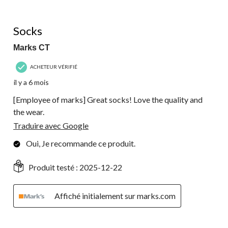
sur
24
5 étoile(s) sur 5.
commentaire.
Socks
Marks CT
ACHETEUR VÉRIFIÉ
il y a 6 mois
[Employee of marks] Great socks! Love the quality and
the wear.
Traduire avec Google
Oui, Je recommande ce produit.
Produit testé :
2025-12-22
Affiché initialement sur marks.com