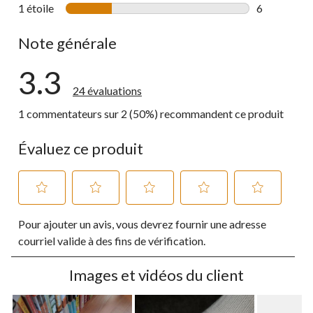
2 commentai
1 étoile
étoiles
6
6 commentai
Note générale
3.3
24 évaluations
1 commentateurs sur 2 (50%) recommandent ce produit
Évaluez ce produit
Sélectionnez
Sélectionnez
Sélectionnez
Sélectionnez
Sélectionnez
Pour ajouter un avis, vous devrez fournir une adresse
pour
pour
pour
pour
pour
évaluer
évaluer
évaluer
évaluer
évaluer
courriel valide à des fins de vérification.
l'article
l'article
l'article
l'article
l'article
à
à
à
à
à
Images et vidéos du client
1
2
3
4
5
étoile.
étoiles.
étoiles.
étoiles.
étoiles.
Cette
Cette
Cette
Cette
Cette