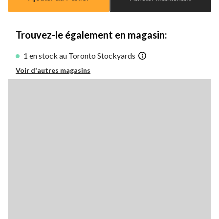
jour
à
1
Trouvez-le également en magasin:
1 en stock au Toronto Stockyards
Voir d'autres magasins