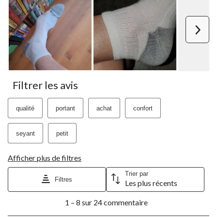
action
action
action
action
action
ouvrira
ouvrira
ouvrira
ouvrira
ouvrira
le
le
le
le
le
Suiv
formulaire
formulaire
formulaire
formulaire
formulaire
de
de
de
de
de
soumission.
soumission.
soumission.
soumission.
soumission.
Filtrer les avis
qualité
portant
achat
confort
seyant
petit
Afficher plus de filtres
Trier par
Filtres
Les plus récents
1
1 – 8 sur 24 commentaire
à
8