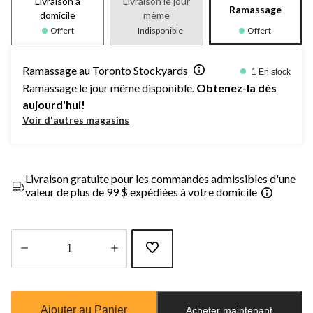
Livraison à
Livraison le jour
Ramassage
domicile
même
Offert
Indisponible
Offert
Ramassage au Toronto Stockyards
1 En stock
Ramassage le jour même disponible.
Obtenez-la dès
aujourd'hui!
Voir d'autres magasins
Livraison gratuite pour les commandes admissibles d'une
valeur de plus de 99 $ expédiées à votre domicile
Quantité
mise
à
Ajouter au Panier
Acheter maintenant