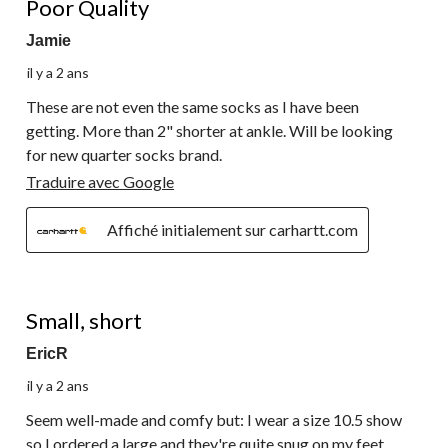
Poor Quality
Jamie
il y a 2 ans
These are not even the same socks as I have been
getting. More than 2" shorter at ankle. Will be looking
for new quarter socks brand.
Traduire avec Google
Affiché initialement sur carhartt.com
3 étoile(s) sur 5.
Small, short
EricR
il y a 2 ans
Seem well-made and comfy but: I wear a size 10.5 show
so I ordered a large and they're quite snug on my feet.