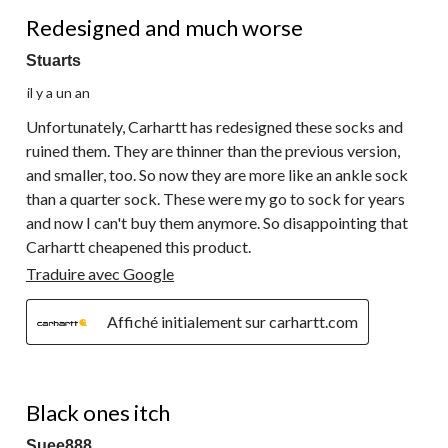
1 étoile(s) sur 5.
Redesigned and much worse
Stuarts
il y a un an
Unfortunately, Carhartt has redesigned these socks and
ruined them. They are thinner than the previous version,
and smaller, too. So now they are more like an ankle sock
than a quarter sock. These were my go to sock for years
and now I can't buy them anymore. So disappointing that
Carhartt cheapened this product.
Traduire avec Google
Affiché initialement sur carhartt.com
1 étoile(s) sur 5.
Black ones itch
Suee888