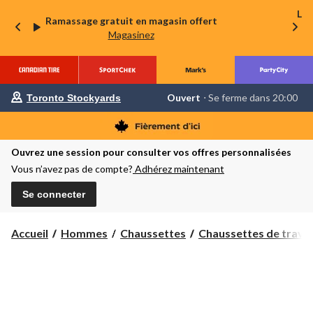
La 
Ramassage gratuit en magasin offert
Magasinez
votre
Ouvert
⋅ Se ferme dans 20:00
Toronto Stockyards
magasin
préféré
est
Toronto
Ouvrez une session pour consulter vos offres personnalisées
Stockyards,
courament
Vous n’avez pas de compte?
Adhérez maintenant
Ouvert,
Se
Se connecter
ferme
dans
à
20:00
Accueil
Hommes
Chaussettes
Chaussettes de travai
cliquer
pour
changer