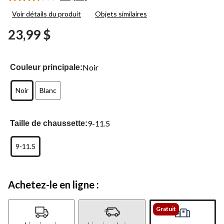
Lire
les
Voir détails du produit
Objets similaires
24
commentaires.
23,99 $
Lien
vers
la
même
page.
Noir
Couleur principale:
Noir
Blanc
9-11.5
Taille de chaussette:
9-11.5
Achetez-le en ligne :
Gratuit