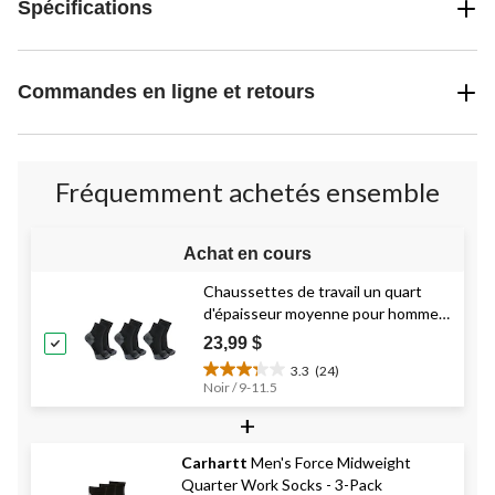
Spécifications
Commandes en ligne et retours
Fréquemment achetés ensemble
Achat en cours
Chaussettes de travail un quart
d'épaisseur moyenne pour hommes,
Carhartt
23,99 $
3.3
(24)
3.3
Noir / 9-11.5
étoile(s)
+
sur
5.
24
Carhartt
Men's Force Midweight
évaluations
Quarter Work Socks - 3-Pack