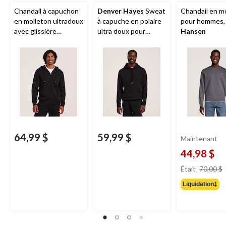
Chandail à capuchon
Denver Hayes
Sweat
Chandail en m
en molleton ultradoux
à capuche en polaire
pour hommes
avec glissière
ultra doux pour
Hansen
intégrale
Denver
homme
Hayes
64,99 $
59,99 $
Maintenant
44,98 $
Était
70,00 $
Liquidation‡