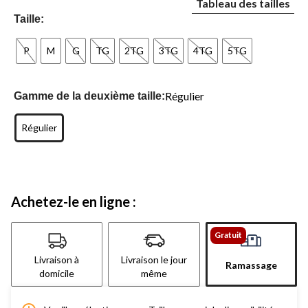
Tableau des tailles
Taille:
P
M
G
TG
2TG
3TG
4TG
5TG
Régulier
Gamme de la deuxième taille:
Régulier
Achetez-le en ligne :
Gratuit
Livraison à
Livraison le jour
Ramassage
domicile
même