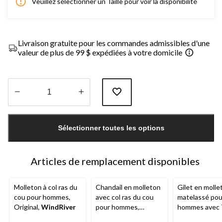
Veuillez sélectionner un Taille pour voir la disponibilité
Livraison gratuite pour les commandes admissibles d'une
valeur de plus de 99 $ expédiées à votre domicile
Quantité
mise
Sélectionner toutes les options
à
jour
à
1
Articles de remplacement disponibles
Molleton à col ras du
Chandail en molleton
Gilet en molle
cou pour hommes,
avec col ras du cou
matelassé pou
Original,
WindRiver
pour hommes,
hommes avec
Original,
WindRiver
Heat,
WindRi