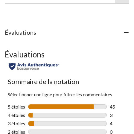
évaluations
Évaluations
Évaluations
Sommaire de la notation
Sélectionner une ligne pour filtrer les commentaires
5 étoiles
étoiles
45
45 commenta
4 étoiles
étoiles
3
3 commentai
3 étoiles
étoiles
4
4 commentai
2 étoiles
étoiles
0