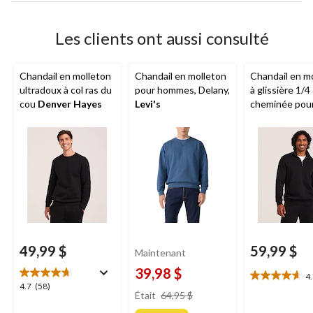
Les clients ont aussi consulté
Chandail en molleton
Chandail en molleton
Chandail en m
ultradoux à col ras du
pour hommes, Delany,
à glissière 1/4 
cou
Denver Hayes
Levi's
cheminée pou
hommes,
Den
Hayes
49,99 $
59,99 $
Maintenant
39,98 $
4
4.7
4.7
4.7
(58)
prix
étoile(s)
Était
64,95 $
étoile(s)
était
sur