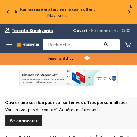
La 
Ramassage gratuit en magasin offert
Magasinez
votre
Ouvert
⋅ Se ferme dans 20:00
Toronto Stockyards
magasin
préféré
est
Rechercher
Toronto
Stockyards,
courament
Ouvert,
Se
ferme
dans
à
20:00
cliquer
pour
Ouvrez une session pour consulter vos offres personnalisées
changer
Vous n’avez pas de compte?
Adhérez maintenant
Se connecter