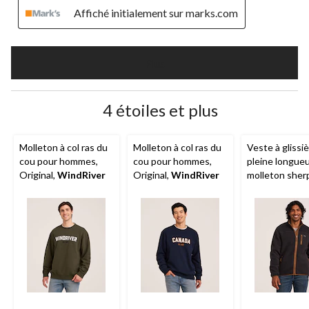
Affiché initialement sur marks.com
Plus
4 étoiles et plus
Molleton à col ras du
Molleton à col ras du
Veste à glissi
cou pour hommes,
cou pour hommes,
pleine longue
Original,
WindRiver
Original,
WindRiver
molleton sher
T-Max pour h
WindRiver