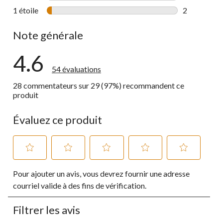
0 commentai
1 étoile
étoiles
2
2 commentai
Note générale
4.6
54 évaluations
28 commentateurs sur 29 (97%) recommandent ce
produit
Évaluez ce produit
Sélectionnez
Sélectionnez
Sélectionnez
Sélectionnez
Sélectionnez
Pour ajouter un avis, vous devrez fournir une adresse
pour
pour
pour
pour
pour
évaluer
évaluer
évaluer
évaluer
évaluer
courriel valide à des fins de vérification.
l'article
l'article
l'article
l'article
l'article
à
à
à
à
à
Filtrer les avis
1
2
3
4
5
étoile.
étoiles.
étoiles.
étoiles.
étoiles.