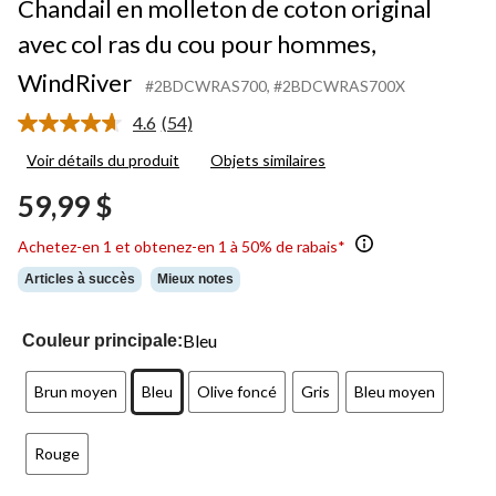
Chandail en molleton de coton original
avec col ras du cou pour hommes,
WindRiver
#2BDCWRAS700
, #2BDCWRAS700X
4.6
(54)
Lire
les
Voir détails du produit
Objets similaires
54
commentaires.
59,99 $
Lien
vers
la
Achetez-en 1 et obtenez-en 1 à 50% de rabais*
même
page.
Articles à succès
Mieux notes
Bleu
Couleur principale:
Brun moyen
Bleu
Olive foncé
Gris
Bleu moyen
Rouge