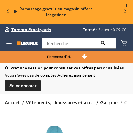
La 
Ramassage gratuit en magasin offert
Magasinez
votre
Fermé
⋅ S’ouvre à 09:00
Toronto Stockyards
magasin
préféré
est
Rechercher
Toronto
Stockyards,
courament
Fermé,
S’ouvre
Ouvrez une session pour consulter vos offres personnalisées
à
Vous n’avez pas de compte?
Adhérez maintenant
à
09:00
cliquer
Se connecter
pour
changer
Accueil
Vêtements, chaussures et acc...
Garçons
Cha