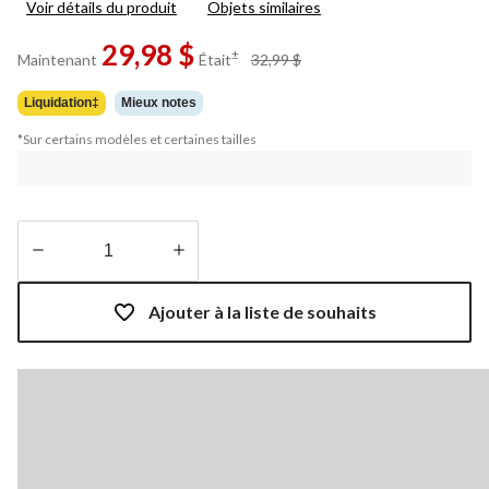
Voir détails du produit
Objets similaires
3
commentaires.
29,98 $
Lien
prix
±
Maintenant
Était
32,99 $
vers
était
la
32,99 $
même
Liquidation‡
Mieux notes
page.
*Sur certains modèles et certaines tailles
Quantité
mise
Ajouter à la liste de souhaits
à
jour
à
1