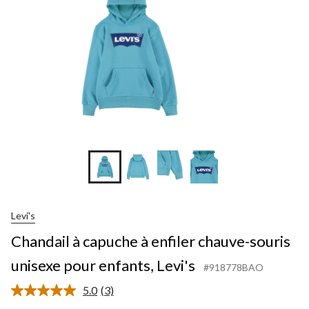
Levi's
Chandail à capuche à enfiler chauve-souris
unisexe pour enfants, Levi's
#918778BAO
5.0
(3)
Lire
les