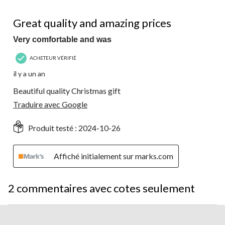
soumission.
soumission.
soumission.
soumission.
soumission.
3
5 étoile(s) sur 5.
commentaire.
Great quality and amazing prices
Very comfortable and was
ACHETEUR VÉRIFIÉ
il y a un an
Beautiful quality Christmas gift
Traduire avec Google
Produit testé :
2024-10-26
Affiché initialement sur marks.com
2 commentaires avec cotes seulement