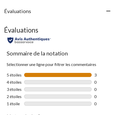
Évaluations
Évaluations
Sommaire de la notation
Sélectionner une ligne pour filtrer les commentaires
5 étoiles
étoiles
3
3 commentai
4 étoiles
étoiles
0
0 commentai
3 étoiles
étoiles
0
0 commentai
2 étoiles
étoiles
0
0 commentai
1 étoile
étoiles
0
0 commentai