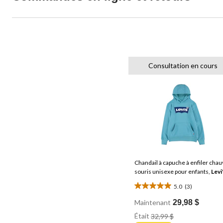
Consultation en cours
Chandail à capuche à enfiler chau
souris unisexe pour enfants,
Levi
5.0
(3)
5.0
étoile(s)
Maintenant
29,98 $
sur
Prix
Était
32,99 $
Était