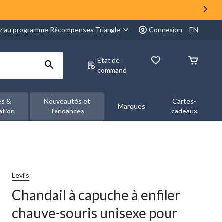
z au programme Récompenses Triangle
Connexion
EN
État de
command
es &
Nouveautés et
Cartes-
Marques
ation
Tendances
cadeaux
Levi's
Chandail à capuche à enfiler
chauve-souris unisexe pour