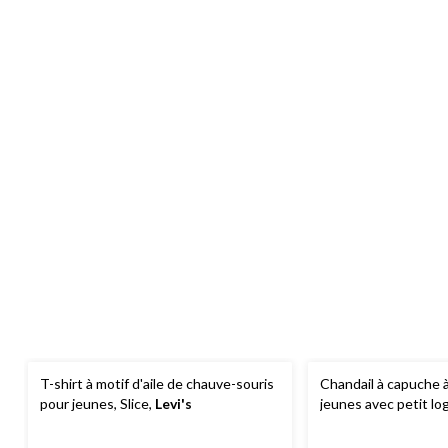
T-shirt à motif d'aile de chauve-souris
Chandail à capuche à
pour jeunes, Slice,
Levi's
jeunes avec petit log
chauve-souris,
Levi'