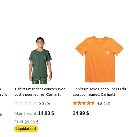
s
T-shirt à manches courtes avec
T-shirt unisexe à encolure ras du
evi's
poche pour jeunes,
Carhartt
cou pour jeunes,
Carhartt
0.0
(0)
4.6
(14)
0.0
4.6
Prix
étoile(s)
étoile(s)
Maintenant
14,88 $
24,99 $
$
Était
sur
sur
Prix
Était
29,99 $
45,00 $
Était
5.
5.
Liquidation‡
29,99 $
14