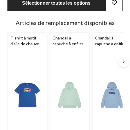
mise
Sélectionner toutes les options
à
jour
à
Articles de remplacement disponibles
1
T-shirt à motif
Chandail à
Chandail à
d'aile de chauve-
capuche à enfiler
capuche à enfiler
souris pour
pour jeunes avec
avec logo chauve-
jeunes, Slice,
petit logo ailes de
souris pour
Levi's
chauve-souris,
jeunes,
Levi's
Levi's