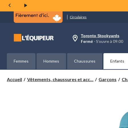
même
page.
Circulaires
Toronto Stockyards
votre
Fermé
⋅ S’ouvre à 09:00
magasin
préféré
est
Toronto
Femmes
Hommes
Chaussures
Enfants
Stockyards,
courament
Fermé,
S’ouvre
Accueil
Vêtements, chaussures et acc...
Garçons
Ch
à
à
09:00
cliquer
pour
changer