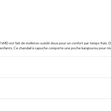
év
sur
5.
vi'sMD est fait de molleton suédé doux pour un confort par temps frais. 
des enfants. Ce chandail à capuche comporte une poche kangourou pour réc