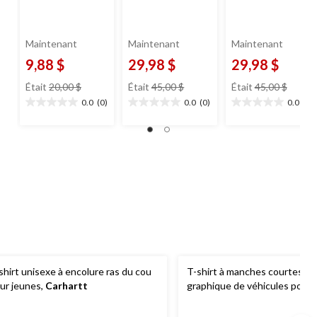
Maintenant
Maintenant
Maintenant
9,88 $
29,98 $
29,98 $
prix
prix
prix
Était
20,00 $
Était
45,00 $
Était
45,00 $
était
était
était
0.0
(0)
0.0
(0)
0.0
(0)
0.0
0.0
0.0
20,00 $
45,00 $
45,00 
étoile(s)
étoile(s)
étoile(s)
sur
sur
sur
5.
5.
5.
shirt unisexe à encolure ras du cou
T-shirt à manches courtes av
ur jeunes,
Carhartt
graphique de véhicules pour 
Carhartt