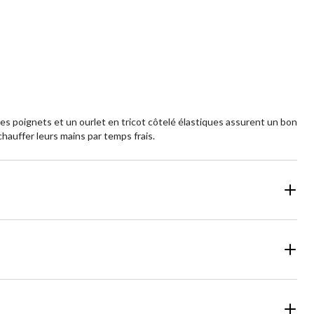
aluations
sur
5.
Des poignets et un ourlet en tricot côtelé élastiques assurent un bon
hauffer leurs mains par temps frais.