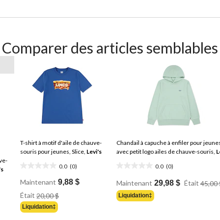
Comparer des articles semblables
T-shirt à motif d'aile de chauve-
Chandail à capuche à enfiler pour jeune
souris pour jeunes, Slice,
Levi's
avec petit logo ailes de chauve-souris,
L
ve-
0.0
(0)
0.0
(0)
's
0.0
0.0
étoile(s)
étoile(s)
Maintenant
9,88 $
Maintenant
29,98 $
Était
45,00 
sur
sur
Prix
Était
20,00 $
Liquidation‡
Était
5.
5.
Liquidation‡
20,00 $