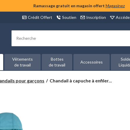
Ramassage gratuit en magasin offert
Magasinez
Accéde
Crédit Offert
Soutien
Inscription
Rechercher
Vêtements
Bottes
Sold
Accessoires
de travail
de travail
Liquid
Chandail
andails pour garçons
Chandail à capuche à enfiler...
à
capuche
à
enfiler
chauve-
souris
unisexe
pour
enfants,