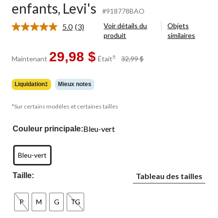
enfants, Levi's
#918778BAO
Voir détails du
Objets
5.0
(3)
Lire
produit
similaires
les
3
commentaires.
29,98 $
prix
±
Maintenant
Était
32,99 $
Lien
était
vers
32,99 $
la
même
Liquidation‡
Mieux notes
page.
*Sur certains modèles et certaines tailles
Bleu-vert
Couleur principale:
Bleu-vert
Taille:
Tableau des tailles
P
M
G
TG