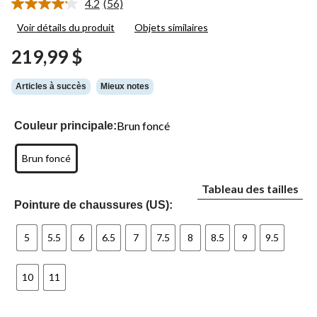
4.2
(56)
Lire
les
Voir détails du produit
Objets similaires
56
commentaires.
219,99 $
Lien
vers
la
Articles à succès
Mieux notes
même
page.
Brun foncé
Couleur principale:
Brun foncé
Tableau des tailles
Pointure de chaussures (US):
5
5.5
6
6.5
7
7.5
8
8.5
9
9.5
10
11