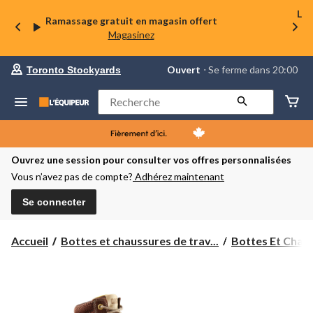
La 
Ramassage gratuit en magasin offert
Magasinez
votre
Ouvert
⋅ Se ferme dans 20:00
Toronto Stockyards
magasin
préféré
est
Rechercher
Toronto
Stockyards,
courament
Ouvert,
Se
Ouvrez une session pour consulter vos offres personnalisées
ferme
Vous n’avez pas de compte?
Adhérez maintenant
dans
à
20:00
Se connecter
cliquer
pour
changer
Accueil
Bottes et chaussures de trav...
Bottes Et Chaus