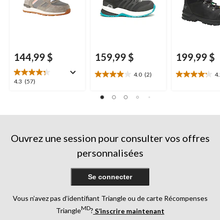
X, Caterpillar
144,99 $
159,99 $
199,99 $
4.0
(2)
4
4.0
4.2
4.3
4.3
(57)
étoile(s)
étoile(s)
étoile(s)
sur
sur
sur
5.
5.
5.
2
16
57
évaluations
évaluations
évaluations
Ouvrez une session pour consulter vos offres
personnalisées
Se connecter
Vous n’avez pas d’identifiant Triangle ou de carte Récompenses
MD
Triangle
?
S’inscrire maintenant