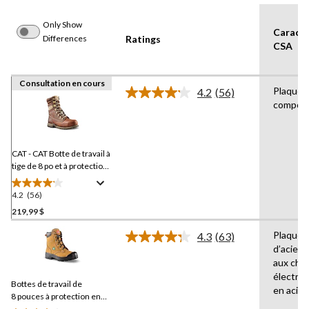
Only Show
Caracté
Differences
Ratings
CSA
Consultation en cours
Plaque 
4.2
(56)
Lire
composi
les
56
commentaires.
Lien
vers
CAT - CAT Botte de travail à
la
tige de 8 po et à protection
même
en acier, pour femmes,
page.
Clover
4.2
(56)
4.2
étoile(s)
219,99 $
sur
Plaques
4.3
(63)
5.
Lire
d’acier,
56
les
aux cho
63
évaluations
commentaires.
électri
Bottes de travail de
Lien
en acier
vers
8 pouces à protection en
la
acier pour femmes,