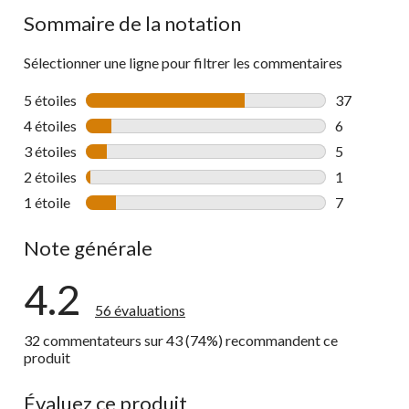
Sommaire de la notation
Sélectionner une ligne pour filtrer les commentaires
5 étoiles
étoiles
37
37 commenta
4 étoiles
étoiles
6
6 commentai
3 étoiles
étoiles
5
5 commentai
2 étoiles
étoiles
1
1 commentai
1 étoile
étoiles
7
7 commentai
Note générale
4.2
56 évaluations
32 commentateurs sur 43 (74%) recommandent ce
produit
Évaluez ce produit