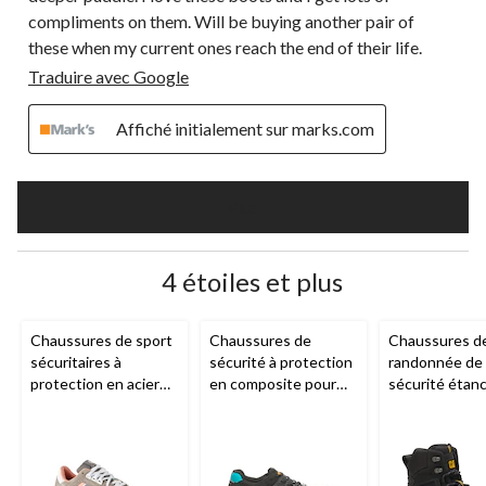
compliments on them. Will be buying another pair of
these when my current ones reach the end of their life.
Traduire avec Google
Affiché initialement sur marks.com
Plus
4 étoiles et plus
Chaussures de sport
Chaussures de
Chaussures d
sécuritaires à
sécurité à protection
randonnée de
protection en acier
en composite pour
sécurité étan
pour femmes,
femmes,
l'eau avec pro
Woodward, CAT
Streamline 2.0, CAT
en acier et en
composite po
hommes, Acco