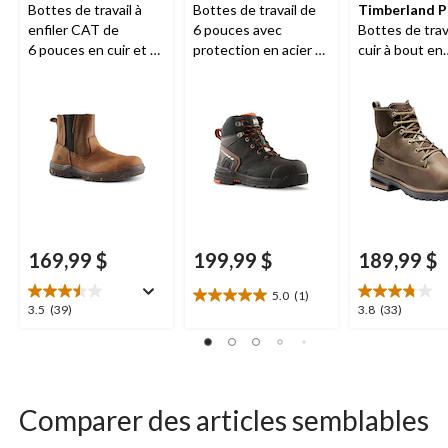
Bottes de travail à
Bottes de travail de
Timberland 
enfiler CAT de
6 pouces avec
Bottes de trav
6 pouces en cuir et à
protection en acier et
cuir à bout en
protection en acier,
en composite pour
aluminium de 
pour femmes, Abbey
femmes, Bergen,
pour femmes,
Helly Hansen
Hightower
Workwear
169,99 $
199,99 $
189,99 $
5.0
(1)
5.0
3.5
3.8
3.5
(39)
3.8
(33)
étoile(s)
étoile(s)
étoile(s)
sur
sur
sur
5.
5.
5.
1
39
33
évaluation
évaluations
évaluations
Comparer des articles semblables