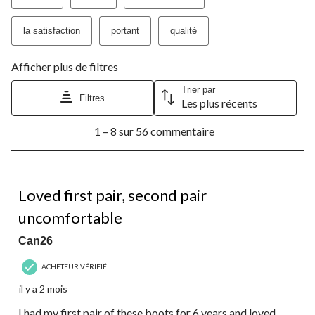
la satisfaction
portant
qualité
Afficher plus de filtres
Trier par
Filtres
Les plus récents
1
1 – 8 sur 56 commentaire
à
8
sur
56
2 étoile(s) sur 5.
commentaire.
Loved first pair, second pair
uncomfortable
Can26
ACHETEUR VÉRIFIÉ
il y a 2 mois
I had my first pair of these boots for 6 years and loved