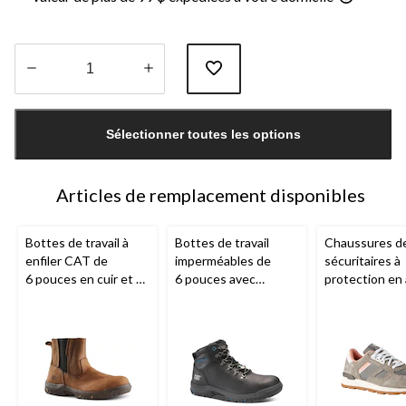
Quantité
mise
Sélectionner toutes les options
à
jour
à
1
Articles de remplacement disponibles
Bottes de travail à
Bottes de travail
Chaussures de
enfiler CAT de
imperméables de
sécuritaires à
6 pouces en cuir et à
6 pouces avec
protection en 
protection en acier,
protection en acier
pour femmes,
pour femmes, Abbey
pour femmes, CAT,
Woodward, C
Mae