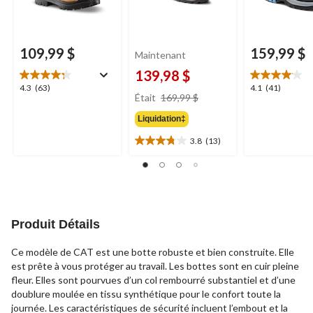
109,99 $
159,99 $
Maintenant
139,98 $
4.3
4.1
4.3
(63)
4.1
(41)
prix
Était
169,99 $
étoile(s)
étoile(s)
était
sur
sur
Liquidation‡
169,99 $
5.
5.
63
41
3.8
(13)
3.8
évaluations
évaluations
étoile(s)
sur
5.
13
évaluations
Produit Détails
Ce modèle de CAT est une botte robuste et bien construite. Elle
est prête à vous protéger au travail. Les bottes sont en cuir pleine
fleur. Elles sont pourvues d’un col rembourré substantiel et d’une
doublure moulée en tissu synthétique pour le confort toute la
journée. Les caractéristiques de sécurité incluent l’embout et la