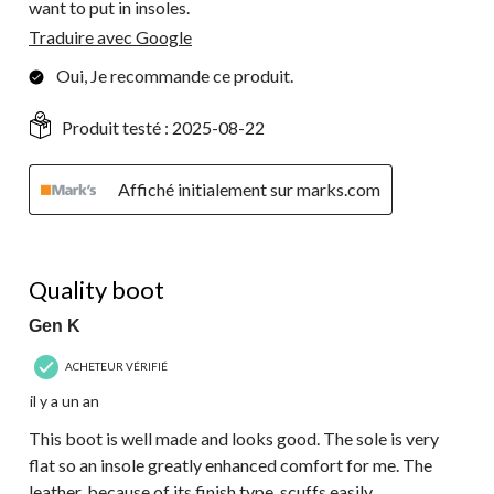
want to put in insoles.
Traduire avec Google
Oui, Je recommande ce produit.
Produit testé :
2025-08-22
Affiché initialement sur marks.com
4 étoile(s) sur 5.
Quality boot
Gen K
ACHETEUR VÉRIFIÉ
il y a un an
This boot is well made and looks good. The sole is very
flat so an insole greatly enhanced comfort for me. The
leather, because of its finish type, scuffs easily.