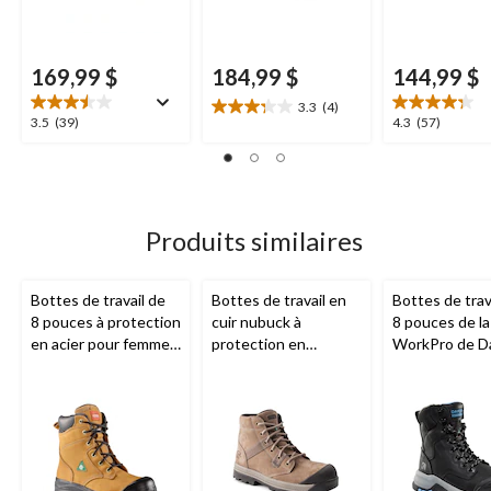
169,99 $
184,99 $
144,99 $
3.3
(4)
3.3
3.5
4.3
3.5
(39)
4.3
(57)
étoile(s)
étoile(s)
étoile(s)
sur
sur
sur
5.
5.
5.
4
39
57
évaluations
évaluations
évaluations
Produits similaires
Bottes de travail de
Bottes de travail en
Bottes de trav
8 pouces à protection
cuir nubuck à
8 pouces de la
en acier pour femmes,
protection en
WorkPro de D
Aggressor
aluminium et plaque
protection en 
en acier pour femmes,
à isolant T-M
Quad-Lite,
Dakota
femmes, 8030
WorkPro Series