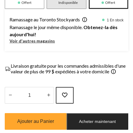
Offert
Indisponible
Offert
Ramassage au Toronto Stockyards
1 En stock
Ramassage le jour même disponible.
Obtenez-la dès
aujourd'hui!
Voir d'autres magasins
Livraison gratuite pour les commandes admissibles d'une
valeur de plus de 99 $ expédiées à votre domicile
Quantité
mise
à
Ajouter au Panier
Acheter maintenant
jour
à