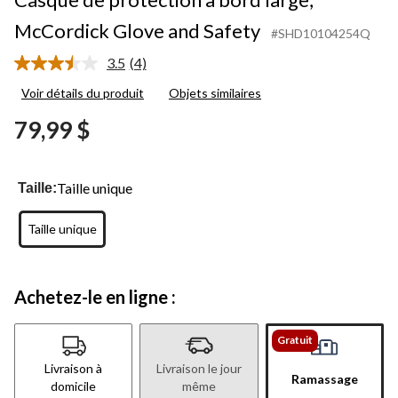
McCordick Glove and Safety
#SHD10104254Q
3.5
(4)
Lire
les
Voir détails du produit
Objets similaires
4
commentaires.
79,99 $
Lien
vers
la
même
page.
Taille unique
Taille:
Taille unique
Achetez-le en ligne :
Gratuit
Livraison à
Livraison le jour
Ramassage
domicile
même