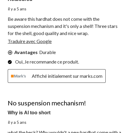
il y a 5 ans
Be aware this hardhat does not come with the
suspension mechanism and it's only a shell! Three stars
for the shell, good quality and nice wrap.
Traduire avec Google
Avantages
Durable
Oui, Je recommande ce produit.
Affiché initialement sur marks.com
1 étoile(s) sur 5.
No suspension mechanism!
Why is Al too short
il y a 5 ans
what the heck? Why wouldn't a new hardhat come with a