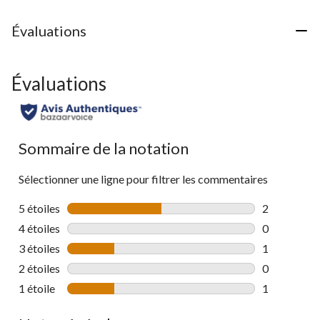
évaluations
Évaluations
Évaluations
Sommaire de la notation
Sélectionner une ligne pour filtrer les commentaires
5 étoiles
étoiles
2
2 commentai
4 étoiles
étoiles
0
0 commentai
3 étoiles
étoiles
1
1 commentai
2 étoiles
étoiles
0
0 commentai
1 étoile
étoiles
1
1 commentai