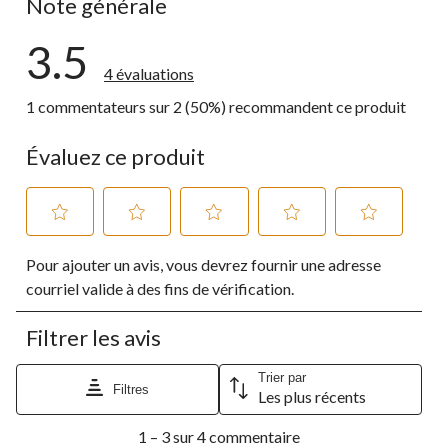
Note générale
3.5
4 évaluations
1 commentateurs sur 2 (50%) recommandent ce produit
Évaluez ce produit
Sélectionnez
Sélectionnez
Sélectionnez
Sélectionnez
Sélectionnez
Pour ajouter un avis, vous devrez fournir une adresse
pour
pour
pour
pour
pour
évaluer
évaluer
évaluer
évaluer
évaluer
courriel valide à des fins de vérification.
l'article
l'article
l'article
l'article
l'article
à
à
à
à
à
Filtrer les avis
1
2
3
4
5
étoile.
étoiles.
étoiles.
étoiles.
étoiles.
Cette
Cette
Cette
Cette
Cette
Trier par
Filtres
Les plus récents
action
action
action
action
action
ouvrira
ouvrira
ouvrira
ouvrira
ouvrira
1
le
le
le
le
le
1 – 3 sur 4 commentaire
à