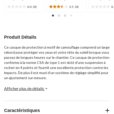
0.0
(0)
3.5
(4)
0
0.0
3.5
0.0
étoile(s)
étoile(s)
étoile(s)
sur
sur
sur
5.
5.
5.
4
évaluations
Produit Détails
Ce casque de protection à motif de camouflage comprend un large
rebord pour protéger vos yeux et votre tête du soleil lorsque vous
passez de longues heures sur le chantier. Ce casque de protection
conforme à la norme CSA de type 1 est doté d'une suspension à
rochet en 4 points et fournit une excellente protection contre les
impacts. De plus il est muni d'un système de réglage simplifié pour
un ajustement sur mesure.
Afficher plus de détails
Caractéristiques