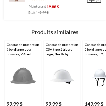
Aperçu
4.7
étoile(s)
19,88 $
Maintenant
sur
prix
±
Était
49,99 $
5.
était
13
49,99 $
évaluations
Produits similaires
Casque de protection
Casque de protection
Casque de pro
à bord large pour
CSA type 2 à bord
à bord large p
hommes, V-Gard
large,
North by
hommes, T2,
Type 1,
MSA
Honeywell
Ridgeline
99,99 $
99,99 $
149,99 $