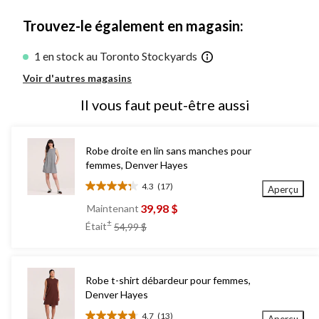
1
Trouvez-le également en magasin:
1 en stock au Toronto Stockyards
Voir d'autres magasins
Il vous faut peut-être aussi
Robe droite en lin sans manches pour
femmes, Denver Hayes
4.3
(17)
Aperçu
4.3
étoile(s)
39,98 $
Maintenant
sur
prix
±
Était
54,99 $
5.
était
17
54,99 $
évaluations
Robe t-shirt débardeur pour femmes,
Denver Hayes
4.7
(13)