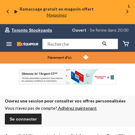
La 
Ramassage gratuit en magasin offert
Magasinez
votre
Ouvert
⋅ Se ferme dans 20:00
Toronto Stockyards
magasin
préféré
est
Rechercher
Toronto
Stockyards,
courament
Ouvert,
Se
ferme
dans
à
20:00
cliquer
pour
Ouvrez une session pour consulter vos offres personnalisées
changer
Vous n’avez pas de compte?
Adhérez maintenant
Se connecter