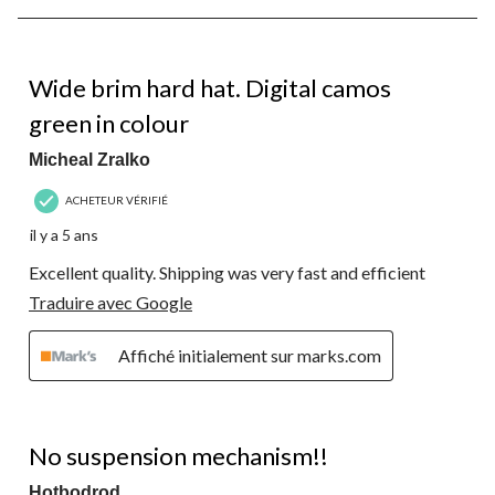
formulaire
formulaire
formulaire
formulaire
formulaire
3
de
de
de
de
de
sur
soumission.
soumission.
soumission.
soumission.
soumission.
4
5 étoile(s) sur 5.
commentaire.
Wide brim hard hat. Digital camos
green in colour
Micheal Zralko
ACHETEUR VÉRIFIÉ
il y a 5 ans
Excellent quality. Shipping was very fast and efficient
Traduire avec Google
Affiché initialement sur marks.com
3 étoile(s) sur 5.
No suspension mechanism!!
Hotbodrod