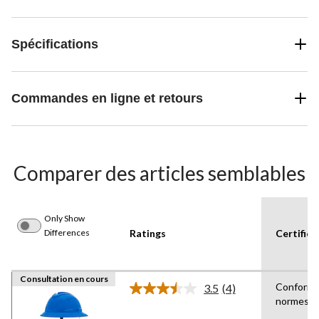
Spécifications
Commandes en ligne et retours
Comparer des articles semblables
Only Show
Differences
Ratings
Certifica
Consultation en cours
Conforme
3.5
(4)
Lire
normes 
les
4