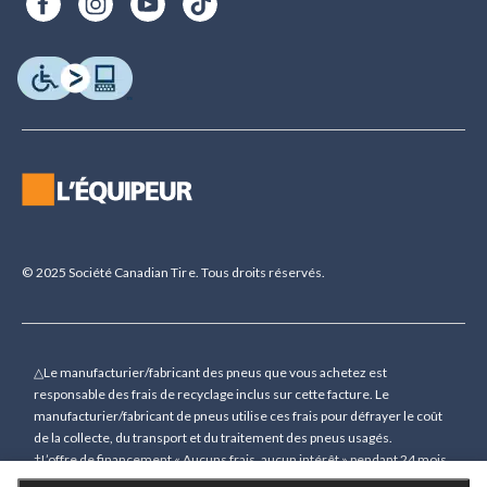
© 2025 Société Canadian Tire. Tous droits réservés.
△Le manufacturier/fabricant des pneus que vous achetez est
responsable des frais de recyclage inclus sur cette facture. Le
manufacturier/fabricant de pneus utilise ces frais pour défrayer le coût
de la collecte, du transport et du traitement des pneus usagés.
†L’offre de financement « Aucuns frais, aucun intérêt » pendant 24 mois
(sauf indication contraire) n’est accordée que sur demande sous