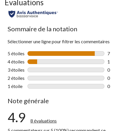
Évaluations
Sommaire de la notation
Sélectionner une ligne pour filtrer les commentaires
5 étoiles
étoiles
7
7 commentai
4 étoiles
étoiles
1
1 commentai
3 étoiles
étoiles
0
0 commentai
2 étoiles
étoiles
0
0 commentai
1 étoile
étoiles
0
0 commentai
Note générale
4.9
8 évaluations
5 commentateurs sur 5 (100%) recommandent ce