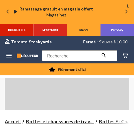
La 
Ramassage gratuit en magasin offert
Magasinez
votre
Fermé
⋅ S’ouvre à 10:00
Toronto Stockyards
magasin
préféré
est
Rechercher
Toronto
Stockyards,
courament
Fermé,
S’ouvre
à
à
10:00
cliquer
pour
changer
Accueil
Bottes et chaussures de trav...
Bottes Et Chaus