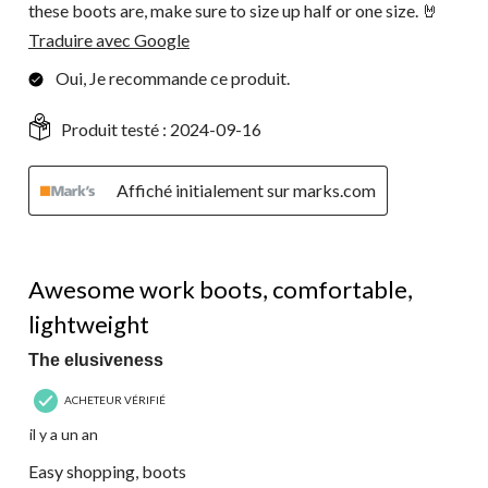
these boots are, make sure to size up half or one size. 🤘
Traduire avec Google
Oui, Je recommande ce produit.
Produit testé :
2024-09-16
Affiché initialement sur marks.com
5 étoile(s) sur 5.
Awesome work boots, comfortable,
lightweight
The elusiveness
ACHETEUR VÉRIFIÉ
il y a un an
Easy shopping, boots