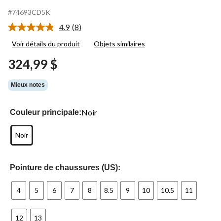
#74693CD5K
4.9
(8)
Lire
les
Voir détails du produit
Objets similaires
8
commentaires.
324,99 $
Lien
vers
la
Mieux notes
même
page.
Noir
Couleur principale:
Noir
Pointure de chaussures (US):
4
5
6
7
8
8.5
9
10
10.5
11
12
13