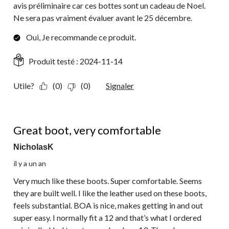
avis préliminaire car ces bottes sont un cadeau de Noel.
Ne sera pas vraiment évaluer avant le 25 décembre.
Oui, Je recommande ce produit.
Produit testé :
2024-11-14
Utile?
(0)
(0)
Signaler
5 étoile(s) sur 5.
Great boot, very comfortable
NicholasK
il y a un an
Very much like these boots. Super comfortable. Seems
they are built well. I like the leather used on these boots,
feels substantial. BOA is nice, makes getting in and out
super easy. I normally fit a 12 and that’s what I ordered