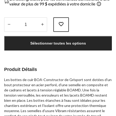
valeur de plus de 99 $ expédiées à votre domicile
Quantité
mise
Sélectionner toutes les options
à
jour
à
1
Produit Détails
Les bottes de cuir BOA-Constructor de Grisport sont dotées d'un
bout protecteur en acier perforé, d'une semelle en composite et
de cadrans et lacets à tension réglable BOAMD. Une fois la
tension verrouillée, les enrouleurs et les lacets BOAMD restent
bien en place. Les bottes étanches à l'eau sont idéales pour les
chantiers extérieurs et l’isolant offre une protection thermique
moyenne. Les semelles d'usure Vibram résistantes assurent le
confort de vos pieds tout au long de votre journée de travail.