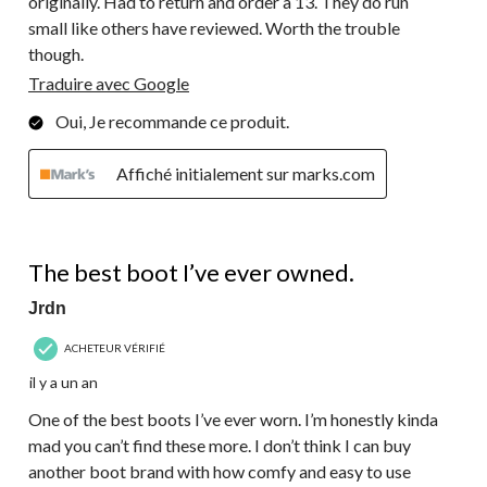
originally. Had to return and order a 13. They do run
small like others have reviewed. Worth the trouble
though.
Traduire avec Google
Oui, Je recommande ce produit.
Affiché initialement sur marks.com
5 étoile(s) sur 5.
The best boot I’ve ever owned.
Jrdn
ACHETEUR VÉRIFIÉ
il y a un an
One of the best boots I’ve ever worn. I’m honestly kinda
mad you can’t find these more. I don’t think I can buy
another boot brand with how comfy and easy to use