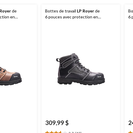
 Royer
de
Bottes de travail
LP Royer
de
Bo
ction en
6 pouces avec protection en
6 
es, Agility
composite pour hommes, Agility
po
Arctic Grip
309,99 $
2