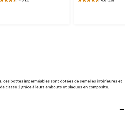
4.6
(5)
4.6
(26)
6
4.6
oile(s)
étoile(s)
r
sur
5.
26
aluations
évaluations
es, ces bottes imperméables sont dotées de semelles intérieures et
 de classe 1 grâce à leurs embouts et plaques en composite.