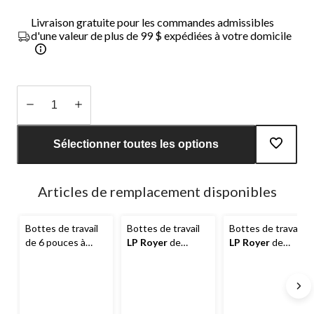
Livraison gratuite pour les commandes admissibles
d'une valeur de plus de 99 $ expédiées à votre domicile
Quantité
mise
Sélectionner toutes les options
à
jour
à
Articles de remplacement disponibles
1
Bottes de travail
Bottes de travail
Bottes de travail
de 6 pouces à
LP Royer
de
LP Royer
de
protection en
8 pouces à
8 pouces à
composite sans
protection en
protection en
métal pour
composite pour
composite pour
hommes, Ventura,
hommes, Ventura
hommes, Ventura
L.P. Royer