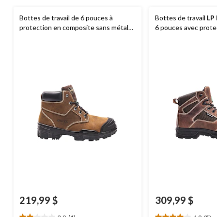
Bottes de travail de 6 pouces à
Bottes de travail
LP
protection en composite sans métal
6 pouces avec prote
pour hommes, Ventura, L.P. Royer
composite pour homm
Arctic Grip
219,99 $
309,99 $