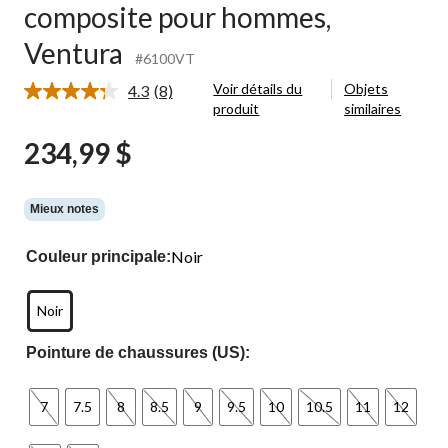
composite pour hommes,
e
Ventura
#6100VT
Voir détails du
Objets
4.3
(8)
Lire
produit
similaires
les
8
234,99 $
commentaires.
Lien
vers
la
même
Mieux notes
page.
Noir
Couleur principale:
Noir
Pointure de chaussures (US):
7
7.5
8
8.5
9
9.5
10
10.5
11
12