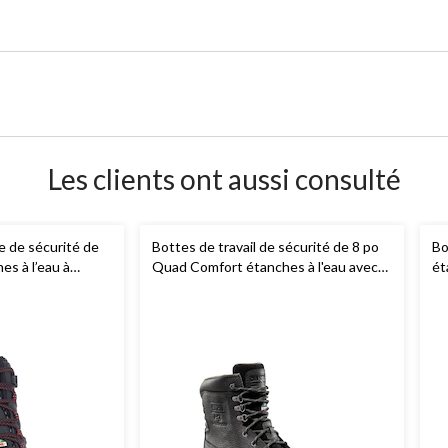
Les clients ont aussi consulté
 de sécurité de
Bottes de travail de sécurité de 8 po
Bo
hes à l’eau à
Quad Comfort étanches à l'eau avec
ét
site, pour
protection en acier pour hommes, 529,
co
d
Dakota Workpro Series
Bo