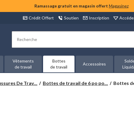
Ramassage gratuit en magasin offert
Magasinez
Accéde
Crédit Offert
Soutien
Inscription
Rechercher
Vêtements
Bottes
Sold
Accessoires
de travail
de travail
Liquid
Bottes
ssures De Trav...
Bottes de travail de 6 po po...
Bottes de
de
travail
LP
Royer
de
6 pouces
à
protectio
en