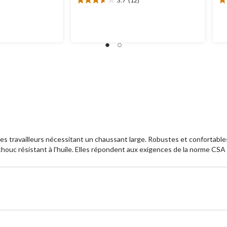
3.7
(12)
3.7
4.
étoile(s)
ét
sur
su
5.
5.
12
5
évaluations
év
les travailleurs nécessitant un chaussant large. Robustes et confortabl
houc résistant à l'huile. Elles répondent aux exigences de la norme CSA