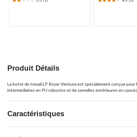
2.0
(1)
4.0
(5)
2.0
4.0
étoile(s)
étoile(s)
sur
sur
5.
5.
1
5
évaluation
évaluations
Produit Détails
La botte de travail LP Royer Ventura est spécialement conçue pour 
intermédiaires en PU robustes et de semelles extérieures en caoutc
Caractéristiques