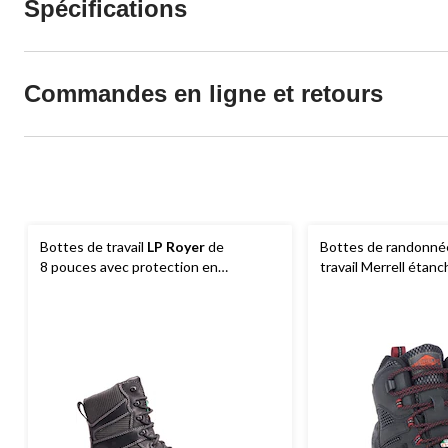
Spécifications
Commandes en ligne et retours
Bottes de travail
LP Royer
de
Bottes de randonnée
8 pouces avec protection en
travail Merrell étanc
composite pour hommes, Arctic Grip
protection en compo
hommes, Strongfiel