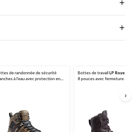
ttes de randonnée de sécurité
Bottes de travail
LP Royer
de
anches à l’eau avec protection en
8 pouces avec fermeture à gli
mposite pour hommes, Quest
protection en composite pou
und,
Kodiak
hommes, Agility