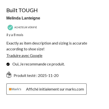
5 étoile(s) sur 5.
Built TOUGH
Melinda Lanteigne
ACHETEUR VÉRIFIÉ
il y a 8 mois
Exactly as item description and sizing is accurate
according to shoe size!
Traduire avec Google
Oui, Je recommande ce produit.
Produit testé :
2025-11-20
Affiché initialement sur marks.com
5 étoile(s) sur 5.