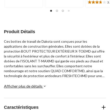
évaluations
3
3.7
5.
étoile(s)
6
sur
évaluations
5.
7
évaluations
Produit Détails
Ces bottes de travail de Dakota sont conçues pour les
applications de construction générales. Elles sont dotées de la
protection BOUT PROTECTEUR EXTÉRIEUR X-TOEMD qui offre
la sécurité à l'extérieur et plus de confort à l'intérieur. Elles sont
dotées de l'ISOLANT T-MAXMD qui garde vos pieds au chaud et
confortables sans les surchauffer. Elles comportent notre
rembourrage et notre soutien QUAD COMFORTMD, ainsi que la
technologie de protection antiodeurs FRESHTECHMD pour une
sensation de fraîcheur qui dure toute la journée. Notre
technologie de pointe ICEFXMD offre une adhérence avancée sur
Afficher plus de détails
la glace. Ces bottes de sécurité riches en fonctionnalités
répondent aux exigences CSA de classe 1, avec des embouts en
acier et des plaques en composite.
Caractéristiques