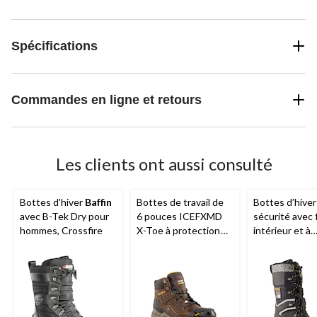
Spécifications
Commandes en ligne et retours
Les clients ont aussi consulté
Bottes d'hiver
Baffin
Bottes de travail de
Bottes d’hiver
avec B-Tek Dry pour
6 pouces ICEFXMD
sécurité avec 
hommes, Crossfire
X-Toe à protection
intérieur et à
en acier pour
protection en 
hommes, série
pour hommes,
Dakota WorkPro
Dakota Wor
Series