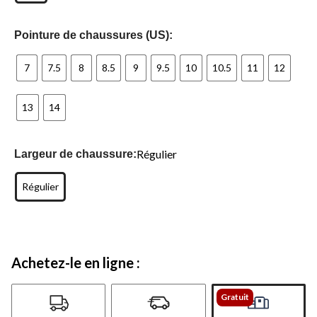
Pointure de chaussures (US):
7
7.5
8
8.5
9
9.5
10
10.5
11
12
13
14
Régulier
Largeur de chaussure:
Régulier
Achetez-le en ligne :
Gratuit