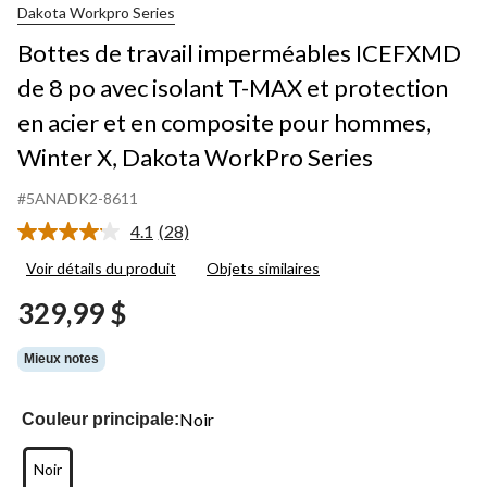
Dakota Workpro Series
Bottes de travail imperméables ICEFXMD
de 8 po avec isolant T-MAX et protection
en acier et en composite pour hommes,
Winter X, Dakota WorkPro Series
#5ANADK2-8611
4.1
(28)
Lire
les
Voir détails du produit
Objets similaires
28
commentaires.
329,99 $
Lien
vers
la
Mieux notes
même
page.
Noir
Couleur principale:
Noir