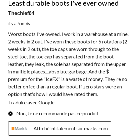
commentaire.
Least durable boots I've ever owned
Thechief64
il y a 5 mois
Worst boots I've owned. I work in a warehouse at a mine,
2 weeks in 2 out. I've worn these boots for 5 rotations (2
weeks in 2 out), the toe caps are worn through to the
steel toe, the toe cap has separated from the boot
leather, they leak, the sole has separated from the upper
in multiple places....absolute garbage. And the $
premium for the "IceFX" is a waste of money. They're no
better on ice than a regular boot. If zero stars were an
option that's how I would have rated them.
Traduire avec Google
Non, Je ne recommande pas ce produit.
Affiché initialement sur marks.com