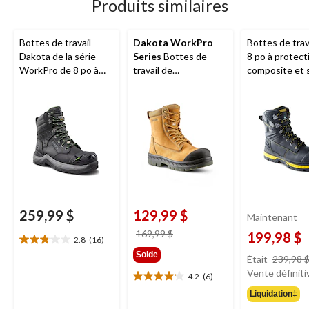
évaluations
Produits similaires
Bottes de travail
Dakota WorkPro
Bottes de trav
Dakota de la série
Series
Bottes de
8 po à protect
WorkPro de 8 po à
travail de
composite et 
bout en acier et
sécurité 8518 de
Vibram pour 
plaque en composite
8 pouces à protection
Dakota Wor
et isolant T-Max pour
en acier pour
Series
hommes
hommes, Dakota
259,99 $
129,99 $
Maintenant
prix
169,99 $
199,98 $
2.8
(16)
2.8
était
Solde
étoile(s)
Était
239,98 
169,99 $
sur
Vente définiti
4.2
(6)
4.2
5.
étoile(s)
Liquidation‡
16
sur