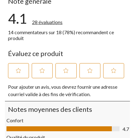
Note générale
4.1
28 évaluations
14 commentateurs sur 18 (78%) recommandent ce
produit
Évaluez ce produit
Sélectionnez
Sélectionnez
Sélectionnez
Sélectionnez
Sélectionnez
Pour ajouter un avis, vous devrez fournir une adresse
pour
pour
pour
pour
pour
évaluer
évaluer
évaluer
évaluer
évaluer
courriel valide à des fins de vérification.
l'article
l'article
l'article
l'article
l'article
à
à
à
à
à
Notes moyennes des clients
1
2
3
4
5
étoile.
étoiles.
étoiles.
étoiles.
étoiles.
Confort
Cette
Cette
Cette
Cette
Cette
Confort, 4.7 sur 5
action
action
action
action
action
4.7
ouvrira
ouvrira
ouvrira
ouvrira
ouvrira
Qualité du produit