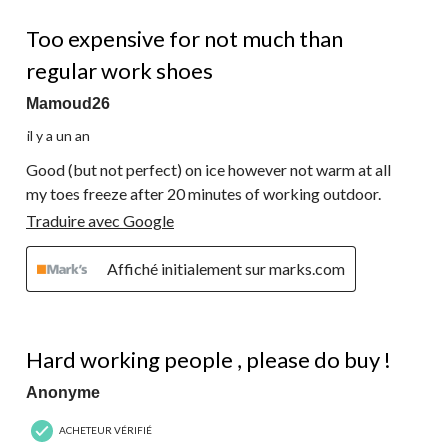
3 étoile(s) sur 5.
Too expensive for not much than
regular work shoes
Mamoud26
il y a un an
Good (but not perfect) on ice however not warm at all
my toes freeze after 20 minutes of working outdoor.
Traduire avec Google
Affiché initialement sur marks.com
5 étoile(s) sur 5.
Hard working people , please do buy !
Anonyme
ACHETEUR VÉRIFIÉ