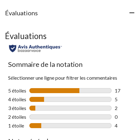
évaluations
Évaluations
Évaluations
Sommaire de la notation
Sélectionner une ligne pour filtrer les commentaires
5 étoiles
étoiles
17
17 commenta
4 étoiles
étoiles
5
5 commentai
3 étoiles
étoiles
2
2 commentai
2 étoiles
étoiles
0
0 commentai
1 étoile
étoiles
4
4 commentai