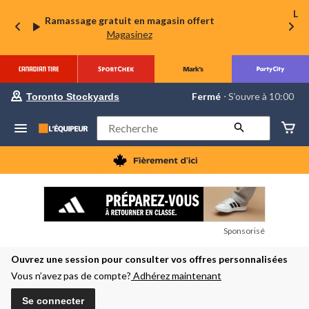
La 
Ramassage gratuit en magasin offert
Magasinez
votre
Fermé
⋅ S’ouvre à 10:00
Toronto Stockyards
magasin
préféré
est
Rechercher
Toronto
Stockyards,
courament
Fermé,
S’ouvre
à
à
10:00
cliquer
Sponsorisé
pour
changer
Ouvrez une session pour consulter vos offres personnalisées
Vous n’avez pas de compte?
Adhérez maintenant
Se connecter