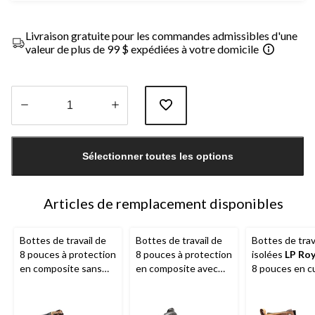
Livraison gratuite pour les commandes admissibles d'une
valeur de plus de 99 $ expédiées à votre domicile
Quantité
mise
Sélectionner toutes les options
à
jour
à
1
Articles de remplacement disponibles
Bottes de travail de
Bottes de travail de
Bottes de trav
8 pouces à protection
8 pouces à protection
isolées
LP Ro
en composite sans
en composite avec
8 pouces en cu
métal pour hommes,
semelle Arctic Grip
protection en
L.P. Royer
pour hommes, Agility,
composite po
LP Royer
hommes, Vent