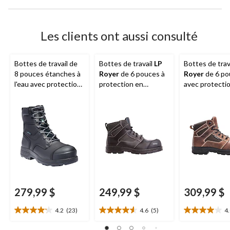
Les clients ont aussi consulté
Bottes de travail de
Bottes de travail
LP
Bottes de trav
8 pouces étanches à
Royer
de 6 pouces à
Royer
de 6 po
l'eau avec protection
protection en
avec protecti
en composite pour
composite pour
composite po
femmes,
Timberland
hommes, Agility
hommes, Agili
PRO
, Endurance HD
Arctic Grip
279,99 $
249,99 $
309,99 $
4.2
(23)
4.6
(5)
4
4.2
4.6
4.0
étoile(s)
étoile(s)
étoile(s)