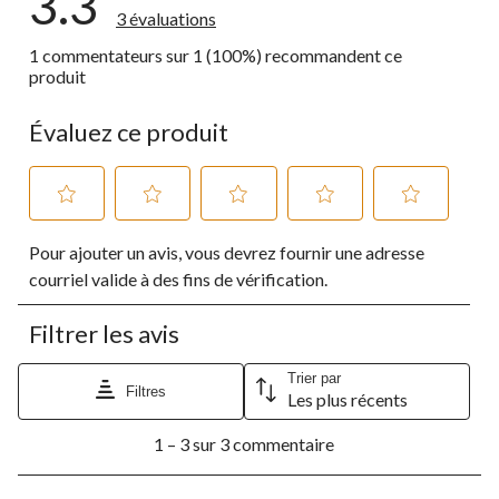
3.3
3 évaluations
1 commentateurs sur 1 (100%) recommandent ce
produit
Évaluez ce produit
Sélectionnez
Sélectionnez
Sélectionnez
Sélectionnez
Sélectionnez
Pour ajouter un avis, vous devrez fournir une adresse
pour
pour
pour
pour
pour
évaluer
évaluer
évaluer
évaluer
évaluer
courriel valide à des fins de vérification.
l'article
l'article
l'article
l'article
l'article
à
à
à
à
à
Filtrer les avis
1
2
3
4
5
étoile.
étoiles.
étoiles.
étoiles.
étoiles.
Cette
Cette
Cette
Cette
Cette
Trier par
Filtres
Les plus récents
action
action
action
action
action
ouvrira
ouvrira
ouvrira
ouvrira
ouvrira
1
le
le
le
le
le
1 – 3 sur 3 commentaire
à
formulaire
formulaire
formulaire
formulaire
formulaire
3
de
de
de
de
de
sur