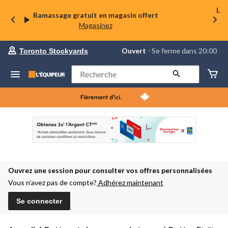
La 
Ramassage gratuit en magasin offert
Magasinez
votre
Ouvert
⋅ Se ferme dans 20:00
Toronto Stockyards
magasin
préféré
est
Rechercher
Toronto
Stockyards,
courament
Ouvert,
Se
ferme
dans
à
20:00
cliquer
pour
Ouvrez une session pour consulter vos offres personnalisées
changer
Vous n’avez pas de compte?
Adhérez maintenant
Se connecter