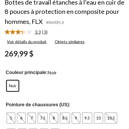
Bottes de travail étanches à l'eau en cuir de
8 pouces à protection en composite pour
hommes, FLX
#8600FLX
3.3
(3)
Lire
les
Voir détails du produit
Objets similaires
3
commentaires.
269,99 $
Lien
vers
la
même
page.
Noir
Couleur principale:
Noir
Pointure de chaussures (US):
5
6
7
7.5
8
8.5
9
9.5
10
10.5