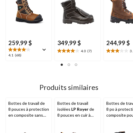
259,99 $
349,99 $
244,99 $
4.0
(7)
3
4.0
3.0
4.1
4.1
(68)
étoile(s)
étoile(s)
étoile(s)
sur
sur
sur
5.
5.
5.
7
3
68
évaluations
évaluations
évaluations
Produits similaires
Bottes de travail de
Bottes de travail
Bottes de trav
8 pouces à protection
isolées
LP Royer
de
8 po à protect
en composite sans
8 pouces en cuir à
composite po
métal pour hommes,
protection en
hommes, Helly
L.P. Royer
composite pour
Hansen
hommes, Ventura