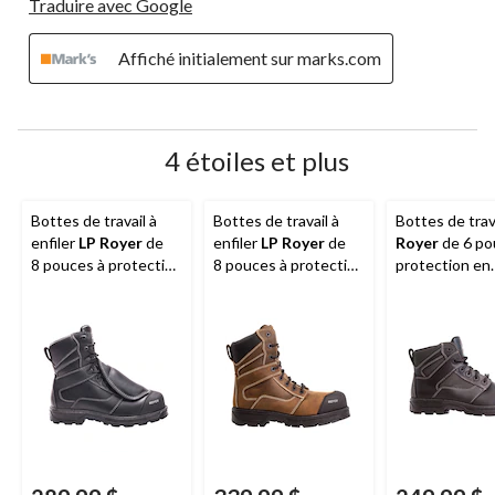
Traduire avec Google
Affiché initialement sur marks.com
4 étoiles et plus
Bottes de travail à
Bottes de travail à
Bottes de trav
enfiler
LP Royer
de
enfiler
LP Royer
de
Royer
de 6 po
8 pouces à protection
8 pouces à protection
protection en
en composite et
en composite pour
composite po
protection
hommes, Agility,
hommes, Agili
métatarsienne pour
Arctic Grip
hommes, Agility