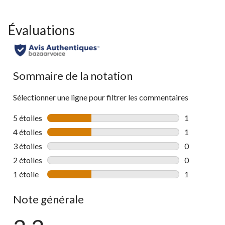
Évaluations
Sommaire de la notation
Sélectionner une ligne pour filtrer les commentaires
5 étoiles
étoiles
1
1 commentai
4 étoiles
étoiles
1
1 commentai
3 étoiles
étoiles
0
0 commentai
2 étoiles
étoiles
0
0 commentai
1 étoile
étoiles
1
1 commentai
Note générale