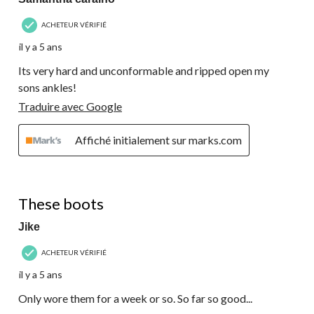
ACHETEUR VÉRIFIÉ
il y a 5 ans
Its very hard and unconformable and ripped open my
sons ankles!
Traduire avec Google
Affiché initialement sur marks.com
4 étoile(s) sur 5.
These boots
Jike
ACHETEUR VÉRIFIÉ
il y a 5 ans
Only wore them for a week or so. So far so good...