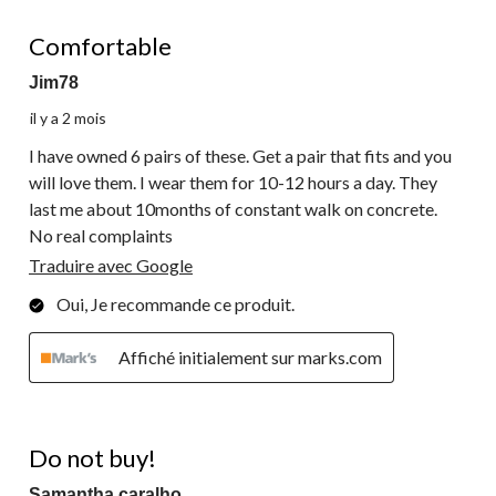
soumission.
soumission.
soumission.
soumission.
soumission.
3
5 étoile(s) sur 5.
commentaire.
Comfortable
Jim78
il y a 2 mois
I have owned 6 pairs of these. Get a pair that fits and you
will love them. I wear them for 10-12 hours a day. They
last me about 10months of constant walk on concrete.
No real complaints
Traduire avec Google
Oui, Je recommande ce produit.
Affiché initialement sur marks.com
1 étoile(s) sur 5.
Do not buy!
Samantha caralho