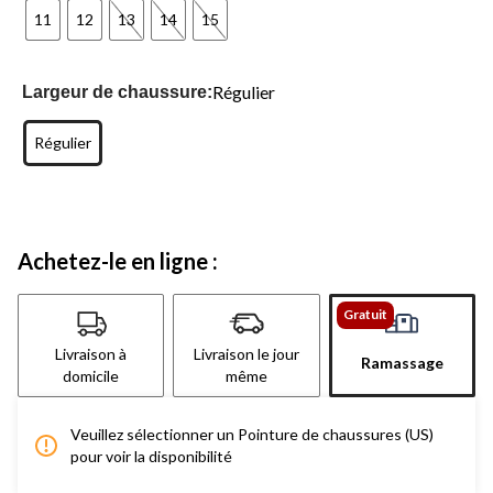
11
12
13
14
15
Régulier
Largeur de chaussure:
Régulier
Achetez-le en ligne :
Gratuit
Livraison à
Livraison le jour
Ramassage
domicile
même
Veuillez sélectionner un Pointure de chaussures (US)
pour voir la disponibilité