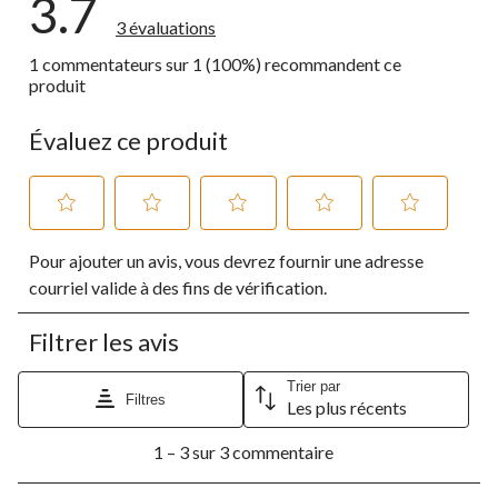
3.7
3 évaluations
1 commentateurs sur 1 (100%) recommandent ce
produit
Évaluez ce produit
Sélectionnez
Sélectionnez
Sélectionnez
Sélectionnez
Sélectionnez
Pour ajouter un avis, vous devrez fournir une adresse
pour
pour
pour
pour
pour
évaluer
évaluer
évaluer
évaluer
évaluer
courriel valide à des fins de vérification.
l'article
l'article
l'article
l'article
l'article
à
à
à
à
à
Filtrer les avis
1
2
3
4
5
étoile.
étoiles.
étoiles.
étoiles.
étoiles.
Cette
Cette
Cette
Cette
Cette
Trier par
Filtres
Les plus récents
action
action
action
action
action
ouvrira
ouvrira
ouvrira
ouvrira
ouvrira
1
le
le
le
le
le
1 – 3 sur 3 commentaire
à
formulaire
formulaire
formulaire
formulaire
formulaire
3
de
de
de
de
de