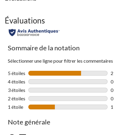
Évaluations
Sommaire de la notation
Sélectionner une ligne pour filtrer les commentaires
5 étoiles
étoiles
2
2 commentai
4 étoiles
étoiles
0
0 commentai
3 étoiles
étoiles
0
0 commentai
2 étoiles
étoiles
0
0 commentai
1 étoile
étoiles
1
1 commentai
Note générale