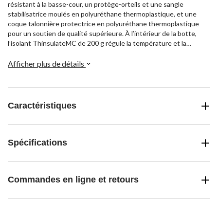
résistant à la basse-cour, un protège-orteils et une sangle
stabilisatrice moulés en polyuréthane thermoplastique, et une
coque talonnière protectrice en polyuréthane thermoplastique
pour un soutien de qualité supérieure. À l’intérieur de la botte,
l’isolant ThinsulateMC de 200 g régule la température et la
languette anatomique en cuir de Kodiak propose un meilleur
ajustement. Le nouveau système antifatigue REKOVERMC de
Afficher plus de détails
Kodiak propose un équilibre d’amorti, de soutien et d’absorption
d’énergie, le tout traité à la technologie de contrôle des odeurs
SOSMD Système Obstacle aux Senteurs de Kodiak. Sous les
pieds, la semelle d'usure en caoutchouc antidérapante robuste
Caractéristiques
VibramMD TC4+ assure une meilleure adhésion ainsi que la
résistance à l’huile et à la chaleur, tandis que la trépointe Goodyear
de 270° procure la durabilité. Cette botte est homologuée CSA
avec une pointe et une semelle en composite et la résistance aux
Spécifications
chocs électriques. Elle est faite pour affronter les tâches ardues
et les environnements hostiles.
Commandes en ligne et retours