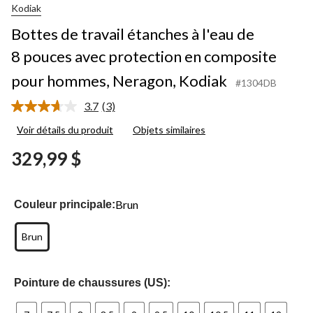
Kodiak
Bottes de travail étanches à l'eau de
8 pouces avec protection en composite
pour hommes, Neragon, Kodiak
#1304DB
3.7
(3)
Lire
les
Voir détails du produit
Objets similaires
3
commentaires.
329,99 $
Lien
vers
la
même
page.
Brun
Couleur principale:
Brun
Pointure de chaussures (US):