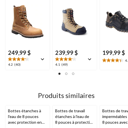
composite pour
hommes, Blue Plus,
embout en co
hommes, McKinney,
Kodiak
- SEULEMENT
Kodiak
LIGNE
249,99 $
239,99 $
199,99 $
4
4.3
4.2
4.1
4.2
(40)
4.1
(49)
étoile(s)
étoile(s)
étoile(s)
sur
sur
sur
5.
5.
5.
6
40
49
évaluations
évaluations
évaluations
Produits similaires
Bottes étanches à
Bottes de travail
Bottes de trav
l'eau de 8 pouces
étanches à l'eau de
imperméables
avec protection en
8 pouces à protection
8 pouces avec
composite pour
en composite pour
protection en