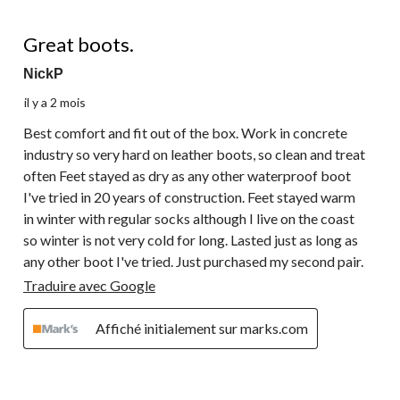
sur
soumission.
soumission.
soumission.
soumission.
soumission.
3
5 étoile(s) sur 5.
commentaire.
Great boots.
NickP
il y a 2 mois
Best comfort and fit out of the box. Work in concrete
industry so very hard on leather boots, so clean and treat
often Feet stayed as dry as any other waterproof boot
I've tried in 20 years of construction. Feet stayed warm
in winter with regular socks although I live on the coast
so winter is not very cold for long. Lasted just as long as
any other boot I've tried. Just purchased my second pair.
Traduire avec Google
Affiché initialement sur marks.com
1 étoile(s) sur 5.