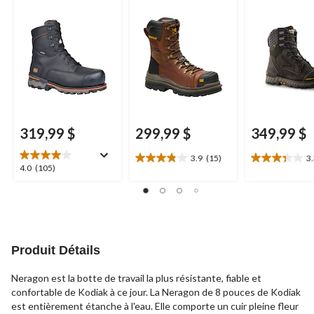
hommes, Boondock,
hommes, Hauler XL,
composite po
Timberland PRO
CAT
hommes, 8600,
Workpro, Dak
319,99 $
299,99 $
349,99 $
3.9
(15)
3
3.9
3.3
4.0
4.0
(105)
étoile(s)
étoile(s)
étoile(s)
sur
sur
sur
5.
5.
5.
15
3
105
évaluations
évaluations
évaluations
Produit Détails
Neragon est la botte de travail la plus résistante, fiable et
confortable de Kodiak à ce jour. La Neragon de 8 pouces de Kodiak
est entièrement étanche à l'eau. Elle comporte un cuir pleine fleur