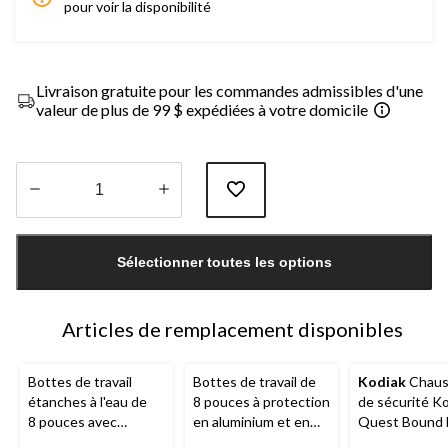
pour voir la disponibilité
Livraison gratuite pour les commandes admissibles d'une
valeur de plus de 99 $ expédiées à votre domicile
Quantité
mise
Sélectionner toutes les options
à
jour
à
1
Articles de remplacement disponibles
Bottes de travail
Bottes de travail de
Kodiak
Chaus
étanches à l'eau de
8 pouces à protection
de sécurité K
8 pouces avec
en aluminium et en
Quest Bound
protection en
composite pour
pour hommes 