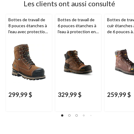
Les clients ont aussi consulté
Bottes de travail de
Bottes de travail de
Bottes de trav
8 pouces étanches à
6 pouces étanches à
cuir étanches à
l'eau avec protection
l'eau à protection en
de 6 pouces à
en composite pour
composite pour
protection en
femmes, Boondock,
hommes, 6600, série
composite po
Timberland PRO
Workpro, Dakota
hommes, Contr
CAT
299,99 $
329,99 $
259,99 $