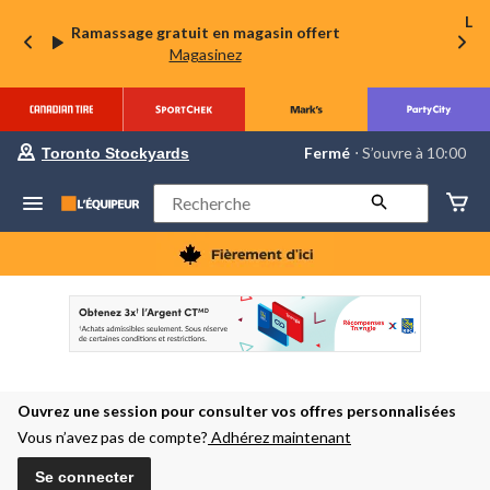
La 
Ramassage gratuit en magasin offert
Magasinez
votre
Fermé
⋅ S’ouvre à 10:00
Toronto Stockyards
magasin
préféré
est
Rechercher
Toronto
Stockyards,
courament
Fermé,
S’ouvre
à
à
10:00
cliquer
pour
changer
Ouvrez une session pour consulter vos offres personnalisées
Vous n’avez pas de compte?
Adhérez maintenant
Se connecter