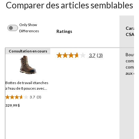
Comparer des articles semblables
Only Show
Caract
Differences
Ratings
CSA
Consultation en cours
Bout e
3.7
(3)
Lire
compos
les
compos
3
commentaires.
aux ch
Lien
vers
Bottes de travail étanches
la
à l'eau de 8 pouces avec
même
protection en composite
page.
3.7
(3)
pour hommes, Neragon,
3.7
Kodiak
329,99 $
étoile(s)
sur
5.
3
évaluations