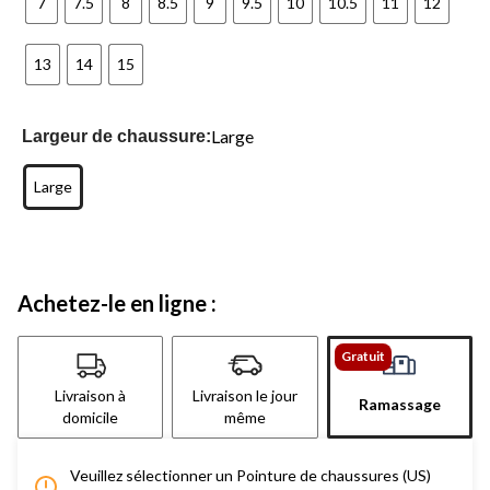
7
7.5
8
8.5
9
9.5
10
10.5
11
12
13
14
15
Large
Largeur de chaussure:
Large
Achetez-le en ligne :
Gratuit
Livraison à
Livraison le jour
Ramassage
domicile
même
Veuillez sélectionner un Pointure de chaussures (US)