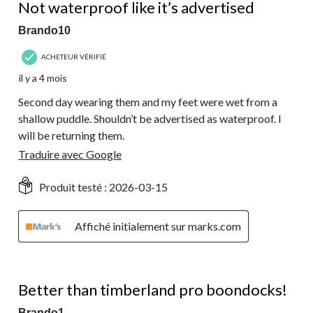
Not waterproof like it’s advertised
Brando10
ACHETEUR VÉRIFIÉ
il y a 4 mois
Second day wearing them and my feet were wet from a
shallow puddle. Shouldn’t be advertised as waterproof. I
will be returning them.
Traduire avec Google
Produit testé :
2026-03-15
Affiché initialement sur marks.com
5 étoile(s) sur 5.
Better than timberland pro boondocks!
Brando1