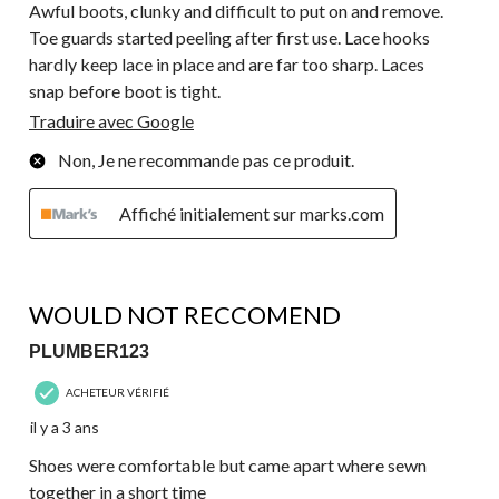
Awful boots, clunky and difficult to put on and remove.
Toe guards started peeling after first use. Lace hooks
hardly keep lace in place and are far too sharp. Laces
snap before boot is tight.
Traduire avec Google
Non, Je ne recommande pas ce produit.
Affiché initialement sur marks.com
1 étoile(s) sur 5.
WOULD NOT RECCOMEND
PLUMBER123
ACHETEUR VÉRIFIÉ
il y a 3 ans
Shoes were comfortable but came apart where sewn
together in a short time