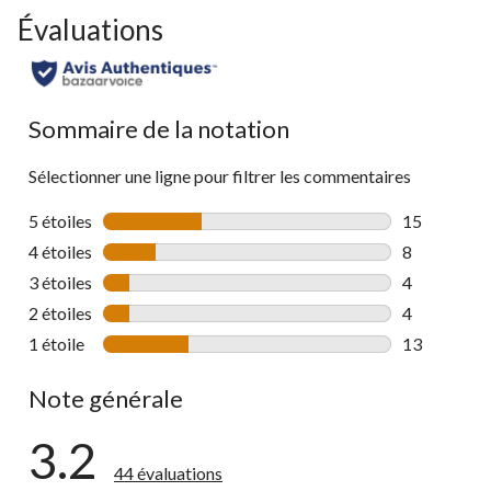
Évaluations
Sommaire de la notation
Sélectionner une ligne pour filtrer les commentaires
5 étoiles
étoiles
15
15 commenta
4 étoiles
étoiles
8
8 commentai
3 étoiles
étoiles
4
4 commentai
2 étoiles
étoiles
4
4 commentai
1 étoile
étoiles
13
13 commenta
Note générale
3.2
44 évaluations