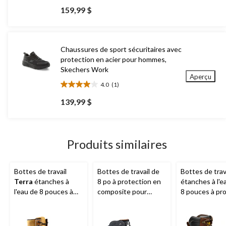
étoile(s)
159,99 $
sur
5.
202
évaluations
Chaussures de sport sécuritaires avec
protection en acier pour hommes,
Skechers Work
Aperçu
4.0
(1)
4.0
étoile(s)
139,99 $
sur
5.
1
évaluation
Produits similaires
Bottes de travail
Bottes de travail de
Bottes de trav
Terra
étanches à
8 po à protection en
étanches à l'e
l'eau de 8 pouces à
composite pour
8 pouces à pr
protection en
hommes, Helly
en composite 
composite, pour
Hansen
hommes, Haule
hommes, Sentry
CAT