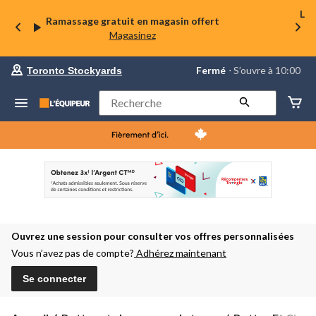
La 
Ramassage gratuit en magasin offert
Magasinez
votre
Fermé
⋅ S’ouvre à 10:00
Toronto Stockyards
magasin
préféré
est
Rechercher
Toronto
Stockyards,
courament
Fermé,
S’ouvre
à
à
10:00
cliquer
pour
changer
Ouvrez une session pour consulter vos offres personnalisées
Vous n’avez pas de compte?
Adhérez maintenant
Se connecter