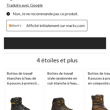
Traduire avec Google
Non, Je ne recommande pas ce produit.
Affiché initialement sur marks.com
Plus
4 étoiles et plus
Bottes de travail
Bottes de travail
Bottes de trav
étanches à l'eau de
style randonnée en
8 pouces à pr
6 pouces à protection
cuir étanche à l'eau
en composite 
en composite pour
avec protection en
hommes, Exca
hommes, Diagnostic,
composite pour
Superlite, CA
CAT
hommes, Invader,
CAT