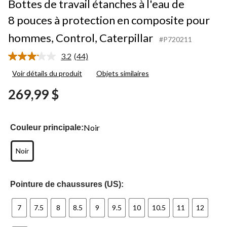
Bottes de travail étanches à l'eau de
8 pouces à protection en composite pour
hommes, Control, Caterpillar
#P720211
3.2
(44)
Lire
les
Voir détails du produit
Objets similaires
44
commentaires.
269,99 $
Lien
vers
la
même
page.
Noir
Couleur principale:
Noir
Pointure de chaussures (US):
7
7.5
8
8.5
9
9.5
10
10.5
11
12