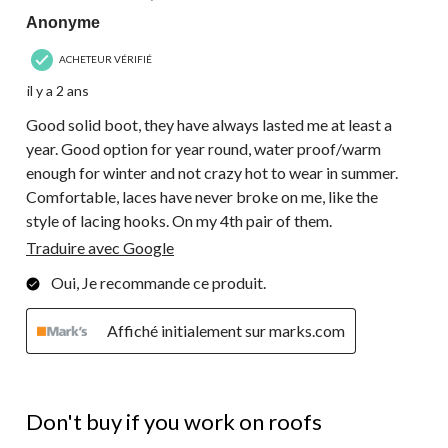
Anonyme
ACHETEUR VÉRIFIÉ
il y a 2 ans
Good solid boot, they have always lasted me at least a
year. Good option for year round, water proof/warm
enough for winter and not crazy hot to wear in summer.
Comfortable, laces have never broke on me, like the
style of lacing hooks. On my 4th pair of them.
Traduire avec Google
Oui, Je recommande ce produit.
Affiché initialement sur marks.com
2 étoile(s) sur 5.
Don't buy if you work on roofs