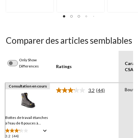
5.
5.
5.
16
11
27
évaluations
évaluations
évaluations
Comparer des articles semblables
Only Show
Caract
Differences
Ratings
CSA
Consultation en cours
Bout e
3.2
(44)
Lire
les
44
commentaires.
Lien
vers
Bottes de travail étanches
la
à l'eau de 8 pouces à
même
protection en composite
page.
pour hommes, Control,
3.2
(44)
3.2