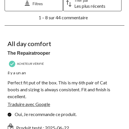
Trier par
Filtres
Les plus récents
1
1 – 8 sur 44 commentaire
à
8
sur
44
5 étoile(s) sur 5.
commentaire.
All day comfort
The Repairatrooper
ACHETEUR VÉRIFIÉ
il y a un an
Perfect fit put of the box. This is my 6th pair of Cat
boots and sizing is always consistent. Fit and finish is
excellent.
Traduire avec Google
Oui, Je recommande ce produit.
Produit testé :
2025-06-22