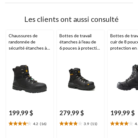
Les clients ont aussi consulté
Chaussures de
Bottes de travail
Bottes de trav
randonnée de
étanches à l'eau de
cuir de 8 pouc
sécurité étanches à
6 pouces à protection
protection en 
l'eau avec protection
en composite pour
en composite 
en acier et en
hommes, Hauler XL,
protection int
composite pour
CAT
la zone
hommes, Accomplice
métatarsienne
X, Caterpillar
femmes, Quad 
Dakota Wor
Series
199,99 $
279,99 $
199,99 $
4.2
(16)
3.9
(11)
4
4.2
3.9
4.0
étoile(s)
étoile(s)
étoile(s)
sur
sur
sur