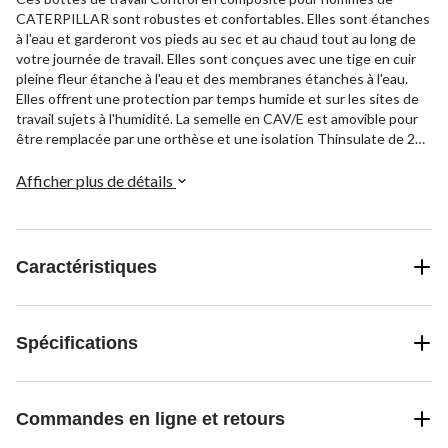
CATERPILLAR sont robustes et confortables. Elles sont étanches
à l'eau et garderont vos pieds au sec et au chaud tout au long de
votre journée de travail. Elles sont conçues avec une tige en cuir
pleine fleur étanche à l'eau et des membranes étanches à l'eau.
Elles offrent une protection par temps humide et sur les sites de
travail sujets à l'humidité. La semelle en CAV/E est amovible pour
être remplacée par une orthèse et une isolation Thinsulate de 200
gr procure une chaleur légère. Une sécurité additionnelle est
assurée grâce à une semelle d'usure en caoutchouc antidérapant,
Afficher plus de détails
un bout et une plaque en composite, et une résistance aux chocs
électriques CSA Omega. Ces bottines à lacets sont munies
d'attaches rapides sur la partie de la tige et d'une languette pour
enfiler à l'arrière qui permet de les enfiler et de les retirer
Caractéristiques
facilement.
Spécifications
Commandes en ligne et retours