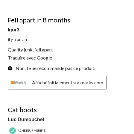
1 étoile(s) sur 5.
Fell apart in 8 months
Igor3
il y a un an
Quality junk, fell apart
Traduire avec Google
Non, Je ne recommande pas ce produit.
Affiché initialement sur marks.com
5 étoile(s) sur 5.
Cat boots
Luc Dumouchel
ACHETEUR VÉRIFIÉ