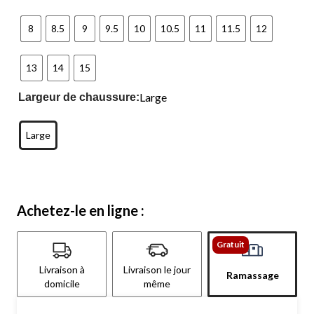
8
8.5
9
9.5
10
10.5
11
11.5
12
13
14
15
Large
Largeur de chaussure:
Large
Achetez-le en ligne :
Gratuit
Livraison à
Livraison le jour
Ramassage
domicile
même