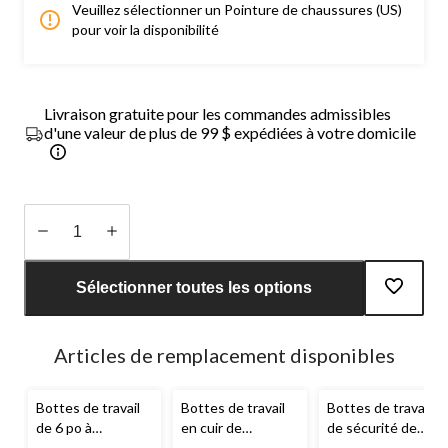
Veuillez sélectionner un Pointure de chaussures (US)
pour voir la disponibilité
Livraison gratuite pour les commandes admissibles
d'une valeur de plus de 99 $ expédiées à votre domicile
Quantité
mise
Sélectionner toutes les options
à
jour
à
Articles de remplacement disponibles
1
Bottes de travail
Bottes de travail
Bottes de travail
de 6 po à
en cuir de
de sécurité de
protection en
6 pouces avec
6 po
Helly Hansen