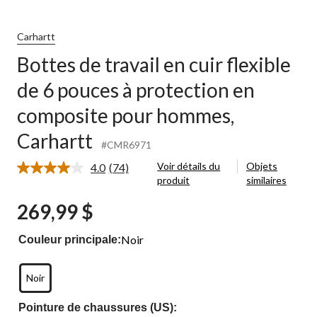
Carhartt
Bottes de travail en cuir flexible
de 6 pouces à protection en
n
composite pour hommes,
e
Carhartt
#CMR6971
Voir détails du
Objets
4.0
(74)
Lire
produit
similaires
les
74
269,99 $
commentaires.
Lien
vers
Noir
Couleur principale:
la
même
page.
Noir
Pointure de chaussures (US):