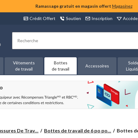
Ramassage gratuit en magasin offert
Magasinez
Accéde
Crédit Offert
Soutien
Inscription
Rechercher
00
Vêtements
Bottes
Sold
Accessoires
de travail
de travail
Liquid
Bottes
ssures De Trav...
Bottes de travail de 6 po po...
Bottes de 
de