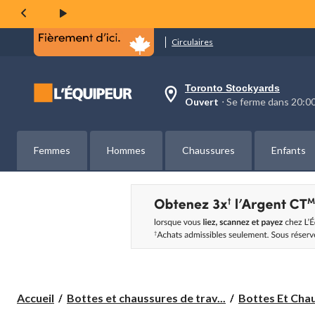
même
page.
Circulaires
Toronto Stockyards
votre
Ouvert
⋅ Se ferme dans 20:
magasin
préféré
est
Toronto
Femmes
Hommes
Chaussures
Enfants
Stockyards,
courament
Ouvert,
Se
ferme
dans
à
20:00
cliquer
pour
changer
Accueil
Bottes et chaussures de trav...
Bottes Et Chau