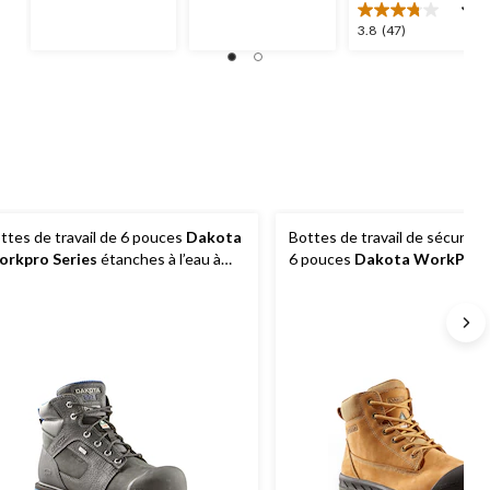
12
évaluations
évaluations
3.8
3.8
(47)
étoile(s)
sur
5.
47
évaluations
ttes de travail de 6 pouces
Dakota
Bottes de travail de sécurité
rkpro Series
étanches à l’eau à
6 pouces
Dakota WorkPro S
olant T-Max et à protection en acier
cuir et à protection en acier, 
 en composite, pour hommes, 557
hommes