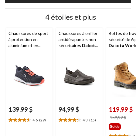
4 étoiles et plus
Chaussures de sport
Chaussures à enfiler
Bottes de trav
à protection en
antidérapantes non
sécurité de 6
aluminium et en
sécuritaires
Dakota
Dakota Wor
composite pour
WorkPro Series
,
Series
en cuir 
femmes, Quad Lite,
pour femmes
protection en 
Dakota WorkPro
pour hommes
Series
139,99 $
94,99 $
119,99 $
prix
159,99 $
4.6
(29)
4.3
(15)
4.6
4.3
étai
Solde
étoile(s)
étoile(s)
159,
sur
sur