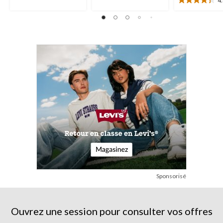
4
4.4
5.
5.
étoile(s)
29
15
sur
évaluations
évaluations
5.
8
évaluations
Sponsorisé
Ouvrez une session pour consulter vos offres