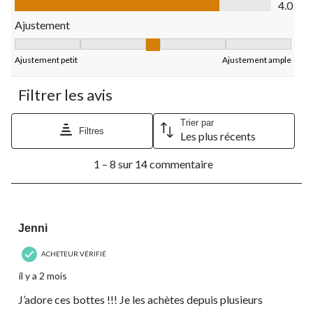
4.0
Ajustement
Ajustement, 3 sur 5, où 1 est égal à Ajustement petit et 5 est é
Ajustement petit
Ajustement ample
Filtrer les avis
Trier par
Filtres
Les plus récents
1
1 – 8 sur 14 commentaire
à
8
sur
14
5 étoile(s) sur 5.
commentaire.
Jenni
ACHETEUR VÉRIFIÉ
il y a 2 mois
J’adore ces bottes !!! Je les achètes depuis plusieurs