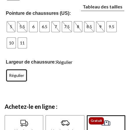
Tableau des tailles
Pointure de chaussures (US):
5
5.5
6
6.5
7
7.5
8
8.5
9
9.5
10
11
Régulier
Largeur de chaussure:
Régulier
Achetez-le en ligne :
Gratuit