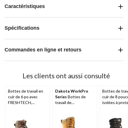
Caractéristiques
Spécifications
Commandes en ligne et retours
Les clients ont aussi consulté
Bottes de travail en
Dakota WorkPro
Bottes de trav
cuir de 6 po avec
Series
Bottes de
cuir de 8 pouc
FRESHTECH,
travail de
isolées à prot
Antidérapant
sécurité 8518 de
en acier pour
Tarantula et
8 pouces à protection
hommes, 877
protection en acier
en acier pour
Duratoe,
Dak
pour femmes, 6030,
hommes, Dakota
Workpro Seri