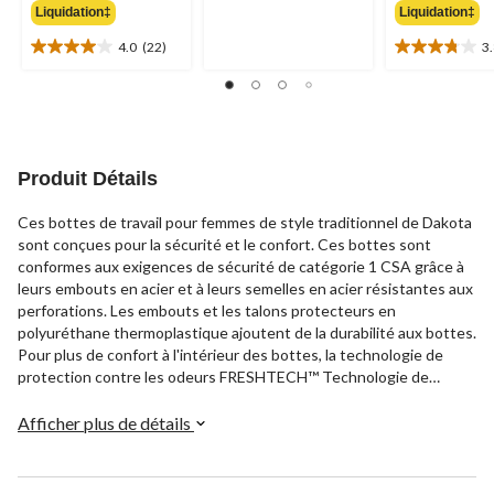
sur
Liquidation‡
Liquidation‡
179,99 $
5.
41
4.0
(22)
3
4.0
3.8
évaluations
étoile(s)
étoile(s)
sur
sur
5.
5.
22
13
évaluations
évaluations
Produit Détails
Ces bottes de travail pour femmes de style traditionnel de Dakota
sont conçues pour la sécurité et le confort. Ces bottes sont
conformes aux exigences de sécurité de catégorie 1 CSA grâce à
leurs embouts en acier et à leurs semelles en acier résistantes aux
perforations. Les embouts et les talons protecteurs en
polyuréthane thermoplastique ajoutent de la durabilité aux bottes.
Pour plus de confort à l'intérieur des bottes, la technologie de
protection contre les odeurs FRESHTECH™ Technologie de
protection antiodeurs pour une sensation de fraîcheur qui dure
toute la journée.
Afficher plus de détails