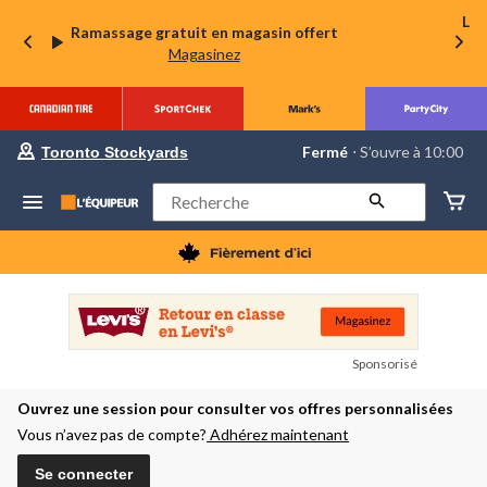
La 
Ramassage gratuit en magasin offert
Magasinez
votre
Fermé
⋅ S’ouvre à 10:00
Toronto Stockyards
magasin
préféré
est
Rechercher
Toronto
Stockyards,
courament
Fermé,
S’ouvre
à
à
10:00
cliquer
Sponsorisé
pour
changer
Ouvrez une session pour consulter vos offres personnalisées
Vous n’avez pas de compte?
Adhérez maintenant
Se connecter