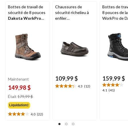
Bottes de travail de
Chaussures de
Bottes de trav
sécurité de 8 pouces
sécurité richelieu à
8 pouces de la
Dakota WorkPro
enfiler
WorkPro de D
Series
Quad Lite à
antidérapantes
protection en 
protection en acier
Dakota WorkPro
à isolant T-M
avec embout
Series
avec
femmes, 8030
protecteur, pour
protection en acier,
femmes
pour femmes
109,99 $
159,99 $
Maintenant
149,98 $
4.3
(12)
4.3
4.1
4.1
(41)
étoile(s)
prix
étoile(s)
Était
179,99 $
sur
était
sur
5.
Liquidation‡
179,99 $
5.
12
41
4.0
(22)
évaluations
4.0
évaluations
étoile(s)
sur