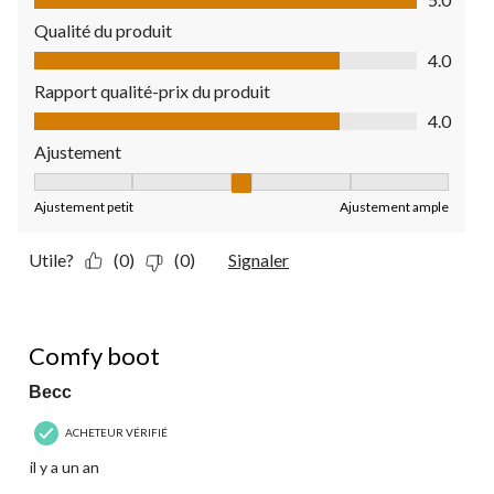
Qualité du produit
Qualité du produit, 4.0 sur 5
4.0
Rapport qualité-prix du produit
Rapport qualité-prix du produit, 4.0 sur 5
4.0
Ajustement
Ajustement, 3 sur 5, où 1 est égal à Ajustement petit et 5 est
Ajustement petit
Ajustement ample
Utile?
(0)
(0)
Signaler
4 étoile(s) sur 5.
Comfy boot
Becc
ACHETEUR VÉRIFIÉ
il y a un an