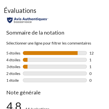
Évaluations
Sommaire de la notation
Sélectionner une ligne pour filtrer les commentaires
5 étoiles
étoiles
12
12 commenta
4 étoiles
étoiles
1
1 commentai
3 étoiles
étoiles
1
1 commentai
2 étoiles
étoiles
0
0 commentai
1 étoile
étoiles
0
0 commentai
Note générale
4.8
14 évaluations