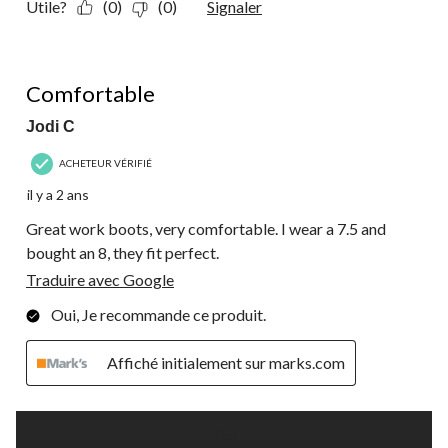
Utile?
(0)
(0)
Signaler
5 étoile(s) sur 5.
Comfortable
Jodi C
ACHETEUR VÉRIFIÉ
il y a 2 ans
Great work boots, very comfortable. I wear a 7.5 and
bought an 8, they fit perfect.
Traduire avec Google
Oui, Je recommande ce produit.
Affiché initialement sur marks.com
Plus