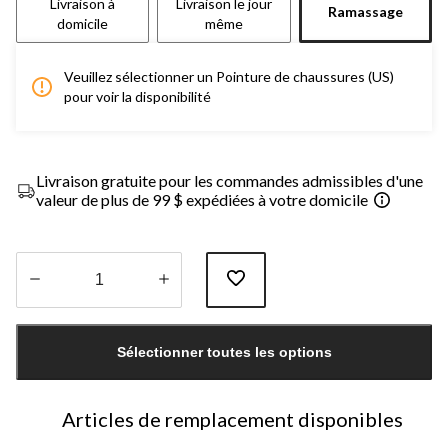
Livraison à
Livraison le jour
Ramassage
domicile
même
Veuillez sélectionner un Pointure de chaussures (US)
pour voir la disponibilité
Livraison gratuite pour les commandes admissibles d'une
valeur de plus de 99 $ expédiées à votre domicile
Quantité
mise
Sélectionner toutes les options
à
jour
à
1
Articles de remplacement disponibles