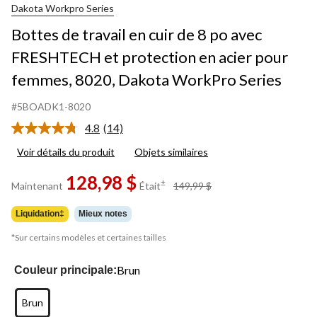
Dakota Workpro Series
Bottes de travail en cuir de 8 po avec
FRESHTECH et protection en acier pour
femmes, 8020, Dakota WorkPro Series
#5BOADK1-8020
4.8
(14)
Lire
les
Voir détails du produit
Objets similaires
14
commentaires.
128,98 $
Lien
prix
±
Maintenant
Était
149,99 $
vers
était
la
149,99 $
même
Liquidation‡
Mieux notes
page.
*Sur certains modèles et certaines tailles
Brun
Couleur principale:
Brun