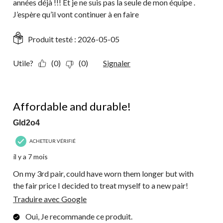
années déjà !!! Et je ne suis pas la seule de mon équipe .
J’espère qu’il vont continuer à en faire
Produit testé :
2026-05-05
Utile?
(0)
(0)
Signaler
5 étoile(s) sur 5.
Affordable and durable!
Gld2o4
ACHETEUR VÉRIFIÉ
il y a 7 mois
On my 3rd pair, could have worn them longer but with
the fair price I decided to treat myself to a new pair!
Traduire avec Google
Oui, Je recommande ce produit.