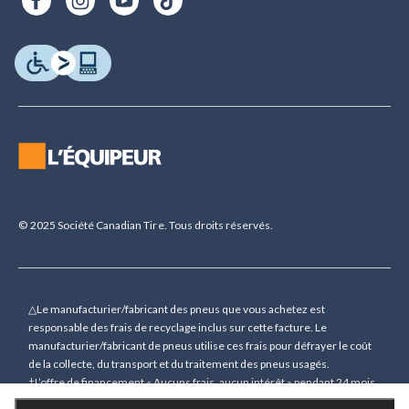
© 2025 Société Canadian Tire. Tous droits réservés.
△Le manufacturier/fabricant des pneus que vous achetez est
responsable des frais de recyclage inclus sur cette facture. Le
manufacturier/fabricant de pneus utilise ces frais pour défrayer le coût
de la collecte, du transport et du traitement des pneus usagés.
†L’offre de financement « Aucuns frais, aucun intérêt » pendant 24 mois
(sauf indication contraire) n’est accordée que sur demande sous