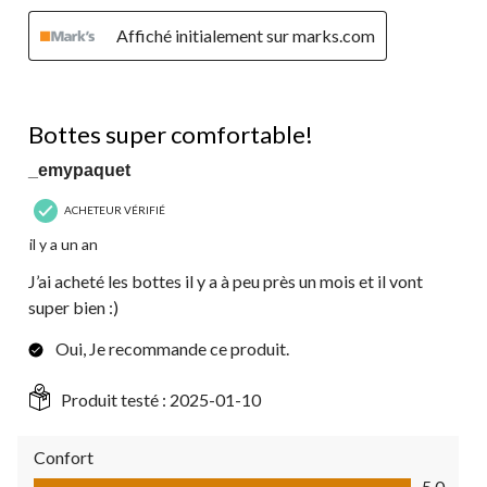
Affiché initialement sur marks.com
5 étoile(s) sur 5.
Bottes super comfortable!
_emypaquet
ACHETEUR VÉRIFIÉ
il y a un an
J’ai acheté les bottes il y a à peu près un mois et il vont
super bien :)
Oui, Je recommande ce produit.
Produit testé :
2025-01-10
Confort
Confort, 5.0 sur 5
5.0