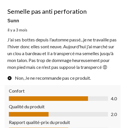
3 étoile(s) sur 5.
Semelle pas anti perforation
Sunn
il y a 3 mois
J'ai ses bottes depuis l'automne passé...je ne travaille pas
l'hiver donc elles sont neuve. Aujourd'hui j'ai marché sur
un clou a bardeau et il a transpercé ma semelles jusqu'à
mon talon. Pas trop de dommage heureusement pour
mon pied mais ce n'est pas supposé la transpercé 😡
Non, Je ne recommande pas ce produit.
Confort
Confort, 4.0 sur 5
4.0
Qualité du produit
Qualité du produit, 2.0 sur 5
2.0
Rapport qualité-prix du produit
Rapport qualité-prix du produit, 3.0 sur 5