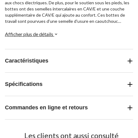
aux chocs électriques. De plus, pour le soutien sous les pieds, les
bottes ont des semelles intercalaires en CAV/E et une couche
supplémentaire de CAV/E qui ajoute au confort. Ces bottes de
travail sont pourvues d’une semelle d'usure en caoutchouc
antidérapant Tarantula Anti-Slip®, qui offre la protection ultime
contre les chutes en réduisant la probabilité de glisser ou de
Afficher plus de détails
tomber sur des surfaces mouillées ou graisseuses*.
Caractéristiques
Spécifications
Commandes en ligne et retours
Les clients ont aussi consulté