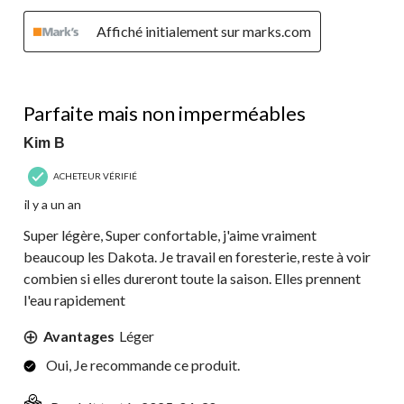
Affiché initialement sur marks.com
5 étoile(s) sur 5.
Parfaite mais non imperméables
Kim B
ACHETEUR VÉRIFIÉ
il y a un an
Super légère, Super confortable, j'aime vraiment
beaucoup les Dakota. Je travail en foresterie, reste à voir
combien si elles dureront toute la saison. Elles prennent
l'eau rapidement
Avantages
Léger
Oui, Je recommande ce produit.