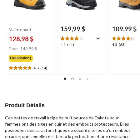
159,99 $
109,99 $
Maintenant
128,98 $
4.1
4.3
4.1
(41)
4.3
(63)
prix
Était
149,99 $
étoile(s)
étoile(s)
était
sur
sur
Liquidation‡
149,99 $
5.
5.
41
63
4.8
(14)
4.8
évaluations
évaluations
étoile(s)
sur
5.
14
évaluations
Produit Détails
Ces bottes de travail à tige de huit pouces de Dakota pour
femmes ont des tiges en cuir et des embouts protecteurs. Elles
possèdent des caractéristiques de sécurité telles qu’un embout
en acier, une semelle résistant à la perforation et une résistance