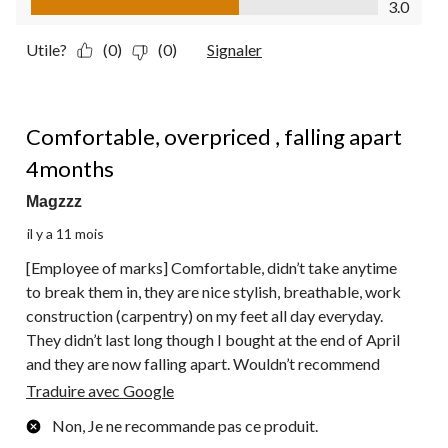
3.0
Utile?
(0)
(0)
Signaler
2 étoile(s) sur 5.
Comfortable, overpriced , falling apart
4months
Magzzz
il y a 11 mois
[Employee of marks] Comfortable, didn’t take anytime
to break them in, they are nice stylish, breathable, work
construction (carpentry) on my feet all day everyday.
They didn’t last long though I bought at the end of April
and they are now falling apart. Wouldn’t recommend
Traduire avec Google
Non, Je ne recommande pas ce produit.