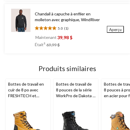
Chandail à capuche à enfiler en
molleton avec graphique, WindRiver
5.0
(1)
Aperçu
5.0
étoile(s)
39,98 $
Maintenant
sur
prix
±
Était
69,99 $
5.
était
1
69,99 $
évaluation
Produits similaires
Bottes de travail en
Bottes de travail de
Bottes de trav
cuir de 8 po avec
8 pouces de la série
8 pouces à pr
FRESHTECH et
WorkPro de Dakota à
en acier pour
protection en acier
protection en acier et
Aggressor
pour femmes, 8020,
à isolant T-MAX pour
Dakota WorkPro
femmes, 8030
Series