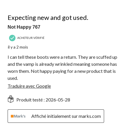
1 étoile(s) sur 5.
Expecting new and got used.
Not Happy 767
ACHETEUR VÉRIFIÉ
il y a 2 mois
I can tell these boots were a return. They are scuffed up
and the vamp is already wrinkled meaning someone has
worn them. Not happy paying for a new product that is
used.
Traduire avec Google
Produit testé :
2026-05-28
Affiché initialement sur marks.com