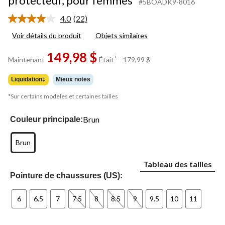
protecteur, pour femmes
#5BOADK9-8016
4.0
(22)
Lire
les
Voir détails du produit
Objets similaires
22
commentaires.
149,98 $
Lien
prix
±
Maintenant
Était
179,99 $
vers
était
la
179,99 $
même
Liquidation‡
Mieux notes
page.
*Sur certains modèles et certaines tailles
Brun
Couleur principale:
Brun
Tableau des tailles
Pointure de chaussures (US):
6
6.5
7
7.5
8
8.5
9
9.5
10
11