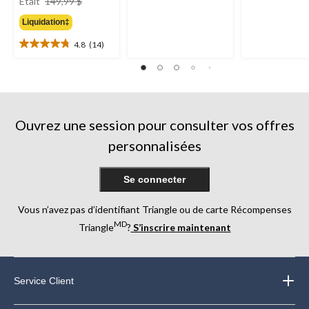
étoile(s)
étoile(s)
Était
149,99 $
était
sur
sur
Liquidation‡
149,99 $
5.
5.
29
15
4.8
(14)
4.8
évaluations
évaluations
étoile(s)
sur
5.
14
évaluations
Ouvrez une session pour consulter vos offres
personnalisées
Se connecter
Vous n’avez pas d’identifiant Triangle ou de carte Récompenses
MD
Triangle
?
S’inscrire maintenant
Service Client