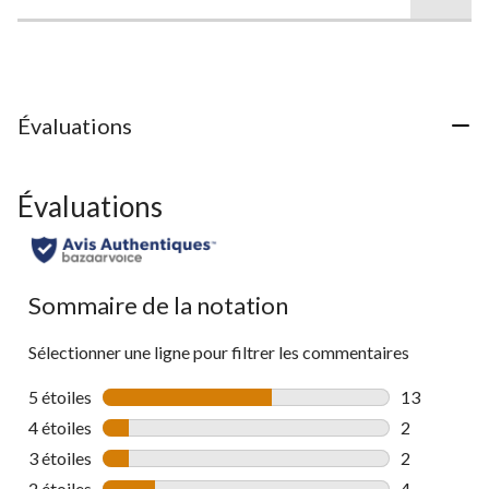
5.
32
évaluations
Évaluations
Évaluations
Sommaire de la notation
Sélectionner une ligne pour filtrer les commentaires
5 étoiles
étoiles
13
13 commenta
4 étoiles
étoiles
2
2 commentai
3 étoiles
étoiles
2
2 commentai
2 étoiles
étoiles
4