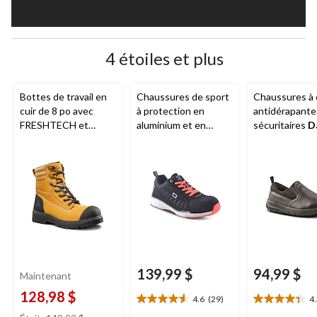
Plus
4 étoiles et plus
Bottes de travail en
Chaussures de sport
Chaussures à e
cuir de 8 po avec
à protection en
antidérapante
FRESHTECH et
aluminium et en
sécuritaires
D
protection en acier
composite pour
WorkPro Ser
pour femmes, 8020,
femmes, Quad Lite,
pour femmes
Dakota WorkPro
Dakota WorkPro
Series
Series
139,99 $
94,99 $
Maintenant
128,98 $
4.6
(29)
4
4.6
4.3
prix