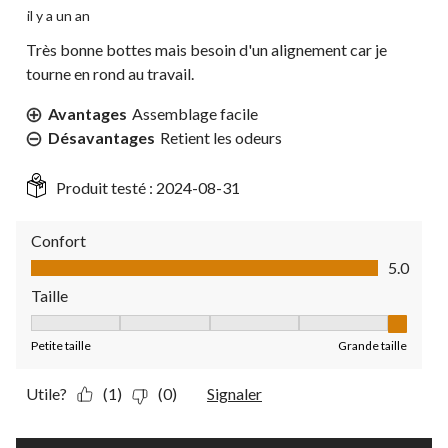
il y a un an
Très bonne bottes mais besoin d'un alignement car je
tourne en rond au travail.
Avantages
Assemblage facile
Désavantages
Retient les odeurs
Produit testé :
2024-08-31
Confort
Confort, 5.0 sur 5
5.0
Taille
Taille, 5 sur 5, où 1 est égal à Petite taille et 5 est égal à Grande
Petite taille
Grande taille
Utile?
(1)
(0)
Signaler