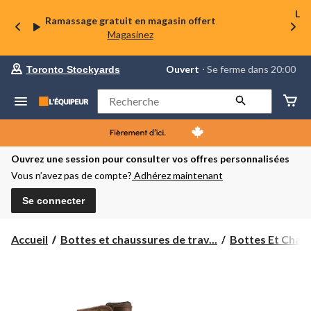
La 
Ramassage gratuit en magasin offert
Magasinez
votre
Ouvert
⋅ Se ferme dans 20:00
Toronto Stockyards
magasin
préféré
est
Rechercher
Toronto
Stockyards,
courament
Ouvert,
Se
Ouvrez une session pour consulter vos offres personnalisées
ferme
Vous n’avez pas de compte?
Adhérez maintenant
dans
à
20:00
Se connecter
cliquer
pour
changer
Accueil
Bottes et chaussures de trav...
Bottes Et Chaus