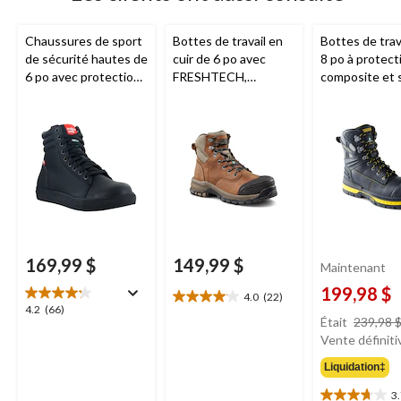
Chaussures de sport
Bottes de travail en
Bottes de trav
de sécurité hautes de
cuir de 6 po avec
8 po à protect
6 po avec protection
FRESHTECH,
composite et 
en acier et en
Antidérapant
Vibram pour 
composite pour
Tarantula et
Dakota Wor
femmes, Jessica,
protection en acier
Series
Mellow Walk
pour femmes, 6030,
Dakota WorkPro
Series
169,99 $
149,99 $
Maintenant
199,98 $
4.0
(22)
4.0
4.2
4.2
(66)
étoile(s)
Était
239,98 
étoile(s)
sur
Vente définiti
sur
5.
5.
Liquidation‡
22
66
évaluations
évaluations
3