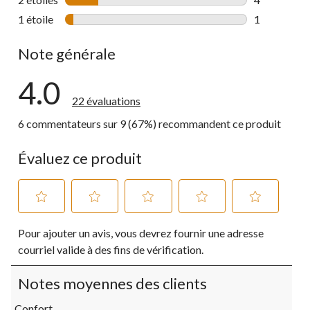
4 commentai
1 étoile
étoiles
1
1 commentai
Note générale
4.0
22 évaluations
6 commentateurs sur 9 (67%) recommandent ce produit
Évaluez ce produit
Sélectionnez
Sélectionnez
Sélectionnez
Sélectionnez
Sélectionnez
Pour ajouter un avis, vous devrez fournir une adresse
pour
pour
pour
pour
pour
évaluer
évaluer
évaluer
évaluer
évaluer
courriel valide à des fins de vérification.
l'article
l'article
l'article
l'article
l'article
à
à
à
à
à
Notes moyennes des clients
1
2
3
4
5
étoile.
étoiles.
étoiles.
étoiles.
étoiles.
Confort