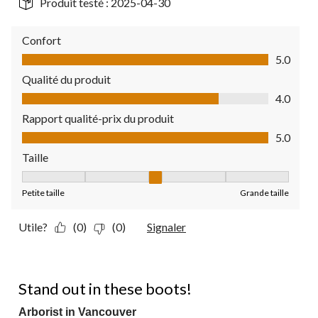
Produit testé :
2025-04-30
Confort
Confort, 5.0 sur 5
5.0
Qualité du produit
Qualité du produit, 4.0 sur 5
4.0
Rapport qualité-prix du produit
Rapport qualité-prix du produit, 5.0 sur 5
5.0
Taille
Taille, 3 sur 5, où 1 est égal à Petite taille et 5 est égal à Grande
Petite taille
Grande taille
Utile?
(0)
(0)
Signaler
5 étoile(s) sur 5.
Stand out in these boots!
Arborist in Vancouver