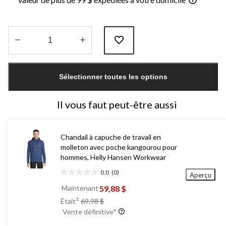
Quantité
mise
Sélectionner toutes les options
à
jour
à
Il vous faut peut-être aussi
1
Chandail à capuche de travail en
molleton avec poche kangourou pour
hommes, Helly Hansen Workwear
0.0
(0)
Aperçu
0.0
étoile(s)
59,88 $
Maintenant
sur
prix
±
Était
69,98 $
5.
était
Vente définitive*
69,98 $