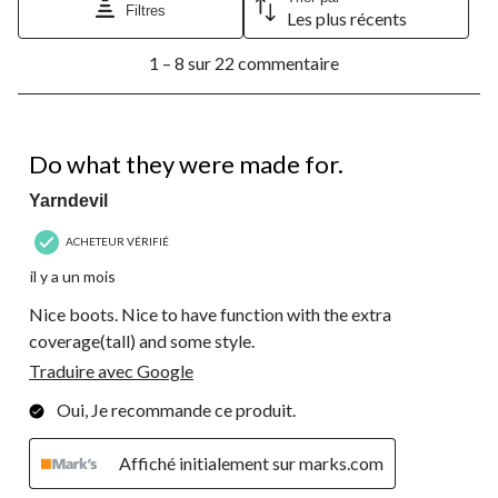
Filtres
Les plus récents
1
1 – 8 sur 22 commentaire
à
8
sur
22
5 étoile(s) sur 5.
commentaire.
Do what they were made for.
Yarndevil
ACHETEUR VÉRIFIÉ
il y a un mois
Nice boots. Nice to have function with the extra
coverage(tall) and some style.
Traduire avec Google
Oui, Je recommande ce produit.
Affiché initialement sur marks.com