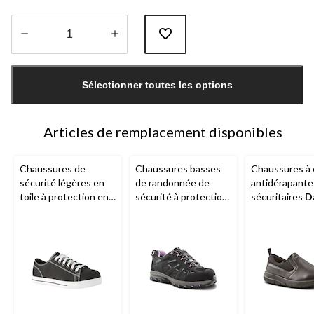
Quantité
mise
Sélectionner toutes les options
à
jour
à
1
Articles de remplacement disponibles
Chaussures de
Chaussures basses
Chaussures à e
sécurité légères en
de randonnée de
antidérapante
toile à protection en
sécurité à protection
sécuritaires
D
aluminium et en
en aluminium et en
WorkPro Ser
composite pour
composite pour
pour femmes
femmes,
Dakota
femmes,
Dakota
WorkPro Series
WorkPro Series