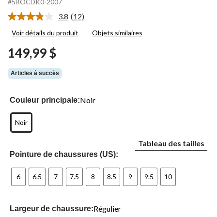
#5BOCDK0-2007
3.8
(12)
Lire
les
Voir détails du produit
Objets similaires
12
commentaires.
149,99 $
Lien
vers
la
Articles à succès
même
page.
Noir
Couleur principale:
Noir
Tableau des tailles
Pointure de chaussures (US):
6
6.5
7
7.5
8
8.5
9
9.5
10
Régulier
Largeur de chaussure: