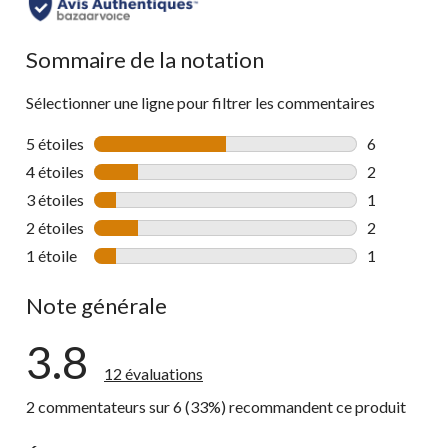
Sommaire de la notation
Sélectionner une ligne pour filtrer les commentaires
5 étoiles
étoiles
6
6 commentai
4 étoiles
étoiles
2
2 commentai
3 étoiles
étoiles
1
1 commentai
2 étoiles
étoiles
2
2 commentai
1 étoile
étoiles
1
1 commentai
Note générale
3.8
12 évaluations
2 commentateurs sur 6 (33%) recommandent ce produit