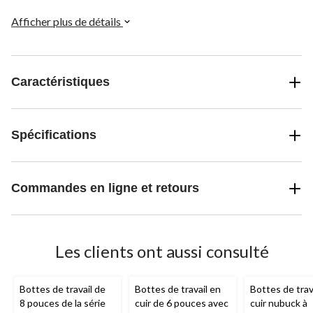
les chutes en réduisant la probabilité de glisser ou de tomber sur
des surfaces mouillées ou graisseuses.
Afficher plus de détails
Caractéristiques
Spécifications
Commandes en ligne et retours
Les clients ont aussi consulté
Bottes de travail de
Bottes de travail en
Bottes de trav
8 pouces de la série
cuir de 6 pouces avec
cuir nubuck à