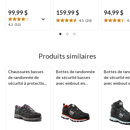
99,99 $
159,99 $
94,99 $
4.5
(20)
4
4.6
4.3
4.2
4.2
(52)
étoile(s)
étoile(s)
étoile(s)
sur
sur
sur
5.
5.
5.
20
15
52
évaluations
évaluations
évaluations
Produits similaires
Chaussures basses
Bottes de randonnée
Bottes de ra
de randonnée de
de sécurité basses
de sécurité m
sécurité à protection
avec embout en
avec embout 
en aluminium et en
aluminium et semelle
aluminium et 
composite pour
en composite pour
en composite 
femmes,
Dakota
femmes,
Helly
femmes,
Helly
WorkPro Series
Hansen Workwear
Hansen Wor