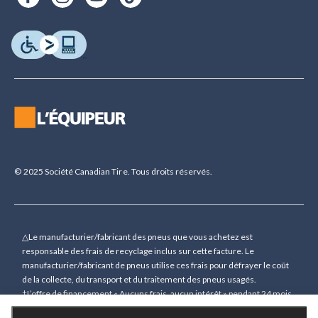
© 2025 Société Canadian Tire. Tous droits réservés.
△Le manufacturier/fabricant des pneus que vous achetez est
responsable des frais de recyclage inclus sur cette facture. Le
manufacturier/fabricant de pneus utilise ces frais pour défrayer le coût
de la collecte, du transport et du traitement des pneus usagés.
†L’offre de financement « Aucuns frais, aucun intérêt » pendant 24 mois
(sauf indication contraire) n’est accordée que sur demande sous