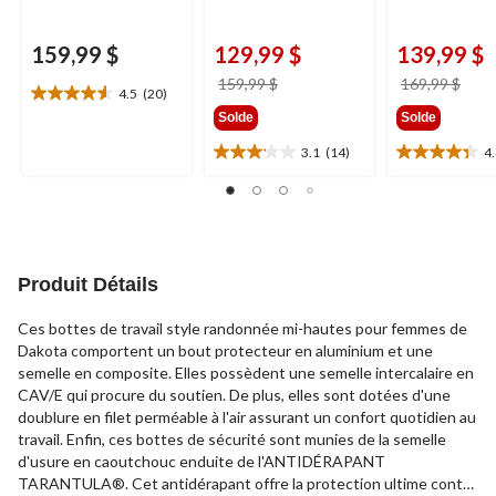
159,99 $
129,99 $
139,99 $
prix
prix
159,99 $
169,99 $
4.5
(20)
4.6
était
étai
Solde
Solde
étoile(s)
159,99 $
169,
sur
3.1
(14)
4
3.1
4.4
5.
étoile(s)
étoile(s)
20
sur
sur
évaluations
5.
5.
14
24
évaluations
évaluations
Produit Détails
Ces bottes de travail style randonnée mi-hautes pour femmes de
Dakota comportent un bout protecteur en aluminium et une
semelle en composite. Elles possèdent une semelle intercalaire en
CAV/E qui procure du soutien. De plus, elles sont dotées d'une
doublure en filet perméable à l'air assurant un confort quotidien au
travail. Enfin, ces bottes de sécurité sont munies de la semelle
d'usure en caoutchouc enduite de l'ANTIDÉRAPANT
TARANTULA®. Cet antidérapant offre la protection ultime contre