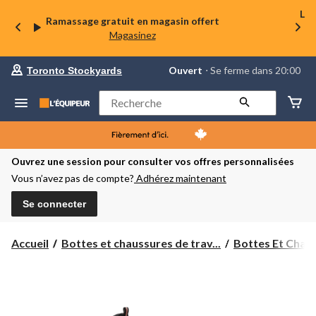
La 
Ramassage gratuit en magasin offert
Magasinez
votre
Ouvert
⋅ Se ferme dans 20:00
Toronto Stockyards
magasin
préféré
est
Rechercher
Toronto
Stockyards,
courament
Ouvert,
Se
Ouvrez une session pour consulter vos offres personnalisées
ferme
Vous n’avez pas de compte?
Adhérez maintenant
dans
à
20:00
Se connecter
cliquer
pour
changer
Accueil
Bottes et chaussures de trav...
Bottes Et Chaus