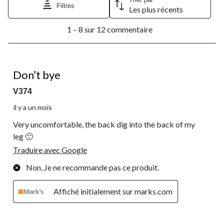
Filtres
Les plus récents
1
1 – 8 sur 12 commentaire
à
8
sur
12
2 étoile(s) sur 5.
commentaire.
Don’t bye
V374
il y a un mois
Very uncomfortable, the back dig into the back of my
leg 🙁
Traduire avec Google
Non, Je ne recommande pas ce produit.
Affiché initialement sur marks.com