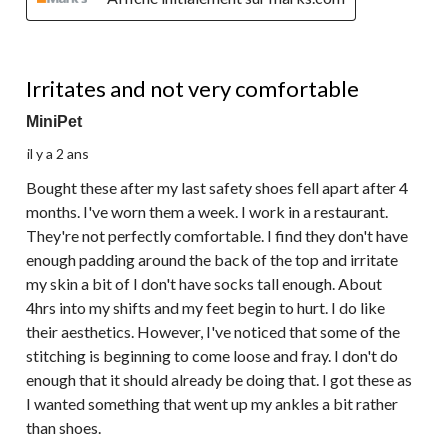
2 étoile(s) sur 5.
Irritates and not very comfortable
MiniPet
il y a 2 ans
Bought these after my last safety shoes fell apart after 4
months. I've worn them a week. I work in a restaurant.
They're not perfectly comfortable. I find they don't have
enough padding around the back of the top and irritate
my skin a bit of I don't have socks tall enough. About
4hrs into my shifts and my feet begin to hurt. I do like
their aesthetics. However, I've noticed that some of the
stitching is beginning to come loose and fray. I don't do
enough that it should already be doing that. I got these as
I wanted something that went up my ankles a bit rather
than shoes.