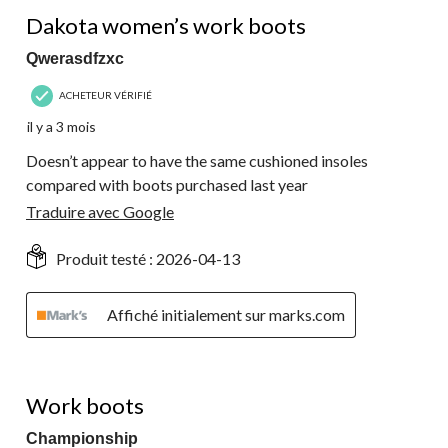
4 étoile(s) sur 5.
Dakota women’s work boots
Qwerasdfzxc
ACHETEUR VÉRIFIÉ
il y a 3 mois
Doesn’t appear to have the same cushioned insoles
compared with boots purchased last year
Traduire avec Google
Produit testé :
2026-04-13
Affiché initialement sur marks.com
4 étoile(s) sur 5.
Work boots
Championship