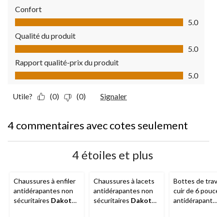
Confort
Confort, 5.0 sur 5
5.0
Qualité du produit
Qualité du produit, 5.0 sur 5
5.0
Rapport qualité-prix du produit
Rapport qualité-prix du produit, 5.0 sur 5
5.0
Utile?
(0)
(0)
Signaler
4 commentaires avec cotes seulement
4 étoiles et plus
Chaussures à enfiler
Chaussures à lacets
Bottes de trav
antidérapantes non
antidérapantes non
cuir de 6 pouc
sécuritaires
Dakota
sécuritaires
Dakota
antidérapant
WorkPro Series
,
Workpro Series
,
Tarantula et à