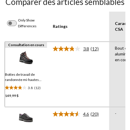
Comparer des articles semblables
Only Show
Caracté
Differences
Ratings
CSA
Consultation en cours
Bout en
3.8
(12)
Lire
alumini
les
en comp
12
commentaires.
Lien
vers
Bottes de travail de
la
randonnée mi-hautes
même
Dakota WorkPro Series
à
page.
3.8
(12)
protection en aluminium et
3.8
en composite, pour
149,99 $
étoile(s)
femmes
sur
5.
-
12
4.6
(20)
Lire
évaluations
les
20
commentaires.