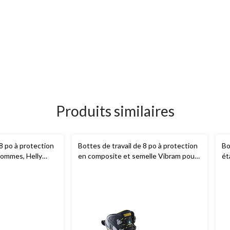
Produits similaires
 8 po à protection
Bottes de travail de 8 po à protection
Bo
hommes, Helly
en composite et semelle Vibram pour
ét
hommes,
Dakota Workpro Series
co
Da