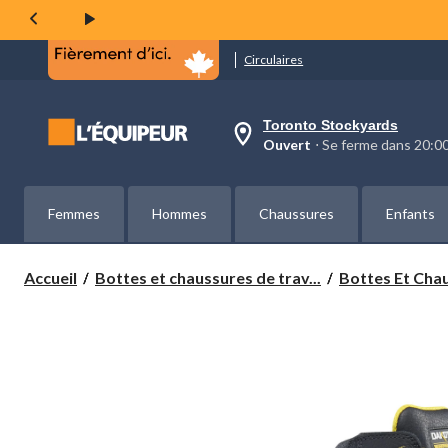
même
page.
Circulaires
Toronto Stockyards
votre
Ouvert
⋅ Se ferme dans 20:
magasin
préféré
est
Toronto
Femmes
Hommes
Chaussures
Enfants
Stockyards,
courament
Ouvert,
Se
Accueil
Bottes et chaussures de trav...
Bottes Et Chau
ferme
dans
à
20:00
cliquer
pour
changer