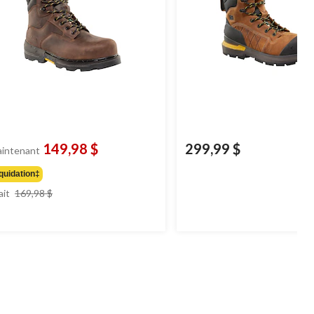
149,98 $
299,99 $
intenant
quidation‡
prix
ait
169,98 $
était
169,98 $