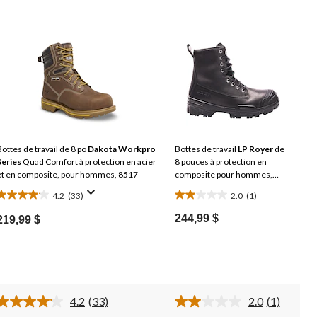
Bottes de travail de 8 po
Dakota Workpro
Bottes de travail
LP Royer
de
Series
Quad Comfort à protection en acier
8 pouces à protection en
et en composite, pour hommes, 8517
composite pour hommes,
Ventura
4.2
(33)
2.0
(1)
4.2
2.0
étoile(s)
étoile(s)
244,99 $
219,99 $
sur
sur
5.
5.
33
1
évaluations
évaluation
4.2
(33)
2.0
(1)
Lire
Lire