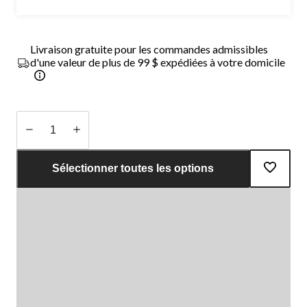
Livraison gratuite pour les commandes admissibles
d'une valeur de plus de 99 $ expédiées à votre domicile
Quantité
mise
Sélectionner toutes les options
à
jour
à
1