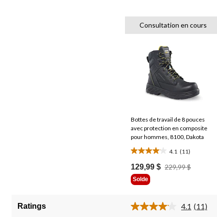
Consultation en cours
Bottes de travail de 8 pouces
avec protection en composite
pour hommes, 8100, Dakota
4.1
(11)
4.1
étoile(s)
Prix
129,99 $
229,99 $
Était
sur
Solde
229,99 $
5.
11
4.1
(11)
Ratings
évaluations
Lire