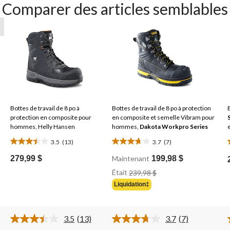
Comparer des articles semblables
Bottes de travail de 8 po à
Bottes de travail de 8 po à protection
protection en composite pour
en composite et semelle Vibram pour
hommes, Helly Hansen
hommes,
Dakota Workpro Series
3.5
(13)
3.7
(7)
3.5
3.7
étoile(s)
étoile(s)
279,99 $
Maintenant
199,98 $
sur
sur
Prix
Était
239,98 $
Était
5.
5.
Liquidation‡
239,98 $
13
7
évaluations
évaluations
3.5
(13)
3.7
(7)
Lire
Lire