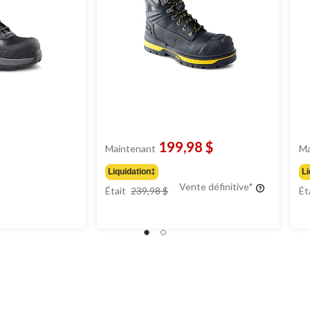
199,98 $
Maintenant
Ma
Liquidation‡
Li
prix
Vente définitive*
Était
239,98 $
Ét
était
239,98 $