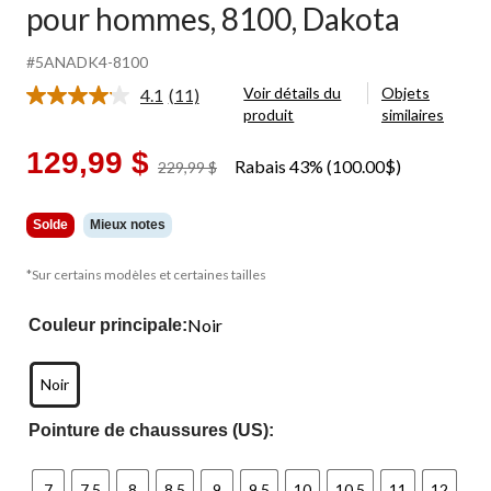
pour hommes, 8100, Dakota
#5ANADK4-8100
Voir détails du
Objets
4.1
(11)
Lire
produit
similaires
les
11
commentaires.
129,99 $
Rabais 43% (100.00$)
prix
229,99 $
Lien
était
vers
la
229,99 $
même
Solde
Mieux notes
page.
*Sur certains modèles et certaines tailles
Noir
Couleur principale:
Noir
Pointure de chaussures (US):
7
7.5
8
8.5
9
9.5
10
10.5
11
12