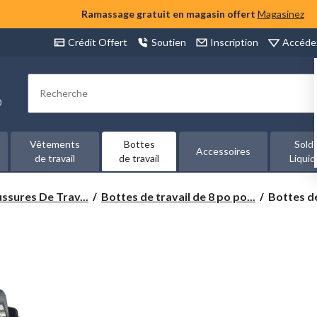
Ramassage gratuit en magasin offert
Magasinez
Accéde
Crédit Offert
Soutien
Inscription
Rechercher
00
Vêtements
Bottes
Sold
Accessoires
de travail
de travail
Liquid
Bottes
ssures De Trav...
Bottes de travail de 8 po po...
Bottes de
de
travail
de
8 pouces
avec
protectio
en
composit
pour