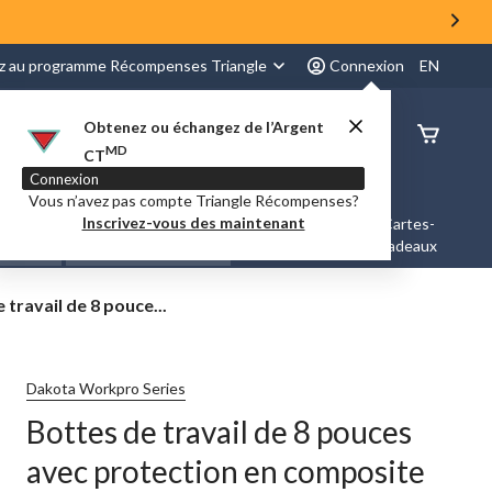
z au programme Récompenses Triangle
Connexion
EN
Obtenez ou échangez de l’Argent
État de
MD
CT
command
Connexion
Vous n’avez pas compte Triangle Récompenses?
Inscrivez-vous des maintenant
es &
Nouveautés et
Cartes-
Marques
ation
Tendances
cadeaux
 travail de 8 pouce...
Dakota Workpro Series
Bottes de travail de 8 pouces
n
avec protection en composite
e