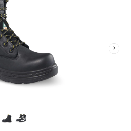
hommes,
8100,
Dakota
+5