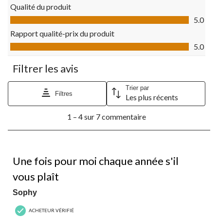
ouvrira
ouvrira
ouvrira
ouvrira
ouvrira
Qualité du produit
le
le
le
le
le
Qualité du produit, 5.0 sur 5
formulaire
formulaire
formulaire
formulaire
formulaire
5.0
de
de
de
de
de
Rapport qualité-prix du produit
soumission.
soumission.
soumission.
soumission.
soumission.
Rapport qualité-prix du produit, 5.0 sur 5
5.0
Filtrer les avis
Trier par
Filtres
Les plus récents
1
1 – 4 sur 7 commentaire
à
4
sur
7
5 étoile(s) sur 5.
commentaire.
Une fois pour moi chaque année s'il
vous plaît
Sophy
ACHETEUR VÉRIFIÉ