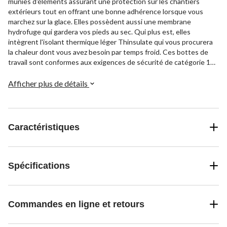
munies d'éléments assurant une protection sur les chantiers
extérieurs tout en offrant une bonne adhérence lorsque vous
marchez sur la glace. Elles possèdent aussi une membrane
hydrofuge qui gardera vos pieds au sec. Qui plus est, elles
intègrent l'isolant thermique léger Thinsulate qui vous procurera
la chaleur dont vous avez besoin par temps froid. Ces bottes de
travail sont conformes aux exigences de sécurité de catégorie 1
CSA grâce à un embout et à une semelle de protection en
composite.
Afficher plus de détails
Caractéristiques
Spécifications
Commandes en ligne et retours