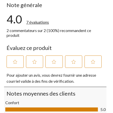
Note générale
4.0
7 évaluations
2 commentateurs sur 2 (100%) recommandent ce
produit
Évaluez ce produit
Sélectionnez
Sélectionnez
Sélectionnez
Sélectionnez
Sélectionnez
Pour ajouter un avis, vous devrez fournir une adresse
pour
pour
pour
pour
pour
évaluer
évaluer
évaluer
évaluer
évaluer
courriel valide à des fins de vérification.
l'article
l'article
l'article
l'article
l'article
à
à
à
à
à
Notes moyennes des clients
1
2
3
4
5
étoile.
étoiles.
étoiles.
étoiles.
étoiles.
Confort
Cette
Cette
Cette
Cette
Cette
Confort, 5.0 sur 5
action
action
action
action
action
5.0