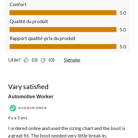
Confort
Confort, 5.0 sur 5
5.0
Qualité du produit
Qualité du produit, 5.0 sur 5
5.0
Rapport qualité-prix du produit
Rapport qualité-prix du produit, 5.0 sur 5
5.0
Utile?
(0)
(0)
Signaler
5 étoile(s) sur 5.
Vary satisfied
Automotive Worker
ACHETEUR VÉRIFIÉ
il y a 3 ans
I ordered online and used the sizing chart and the boot is
a great fit. The boot needed very little break in,