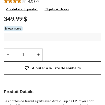
4.0
(7)
Lire
les
Voir détails du produit
Objets similaires
7
commentaires.
349,99 $
Lien
vers
la
Mieux notes
même
page.
Quantité
mise
Ajouter à la liste de souhaits
à
jour
à
1
Produit Détails
Les bottes de travail Agility avec Arctic Grip de LP Royer sont