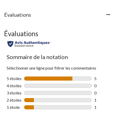
Évaluations
Évaluations
Sommaire de la notation
Sélectionner une ligne pour filtrer les commentaires
5 étoiles
étoiles
5
5 commentai
4 étoiles
étoiles
0
0 commentai
3 étoiles
étoiles
0
0 commentai
2 étoiles
étoiles
1
1 commentai
1 étoile
étoiles
1
1 commentai