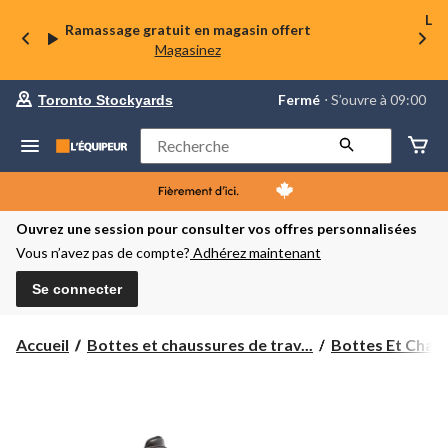
La 
Ramassage gratuit en magasin offert
Magasinez
votre
Fermé
⋅ S’ouvre à 09:00
Toronto Stockyards
magasin
préféré
est
Rechercher
Toronto
Stockyards,
courament
Fermé,
S’ouvre
Ouvrez une session pour consulter vos offres personnalisées
à
Vous n’avez pas de compte?
Adhérez maintenant
à
09:00
cliquer
Se connecter
pour
changer
Accueil
Bottes et chaussures de trav...
Bottes Et Chaus