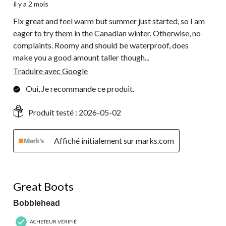
il y a 2 mois
Fix great and feel warm but summer just started, so I am
eager to try them in the Canadian winter. Otherwise, no
complaints. Roomy and should be waterproof, does
make you a good amount taller though...
Traduire avec Google
Oui, Je recommande ce produit.
Produit testé :
2026-05-02
Affiché initialement sur marks.com
5 étoile(s) sur 5.
Great Boots
Bobblehead
ACHETEUR VÉRIFIÉ