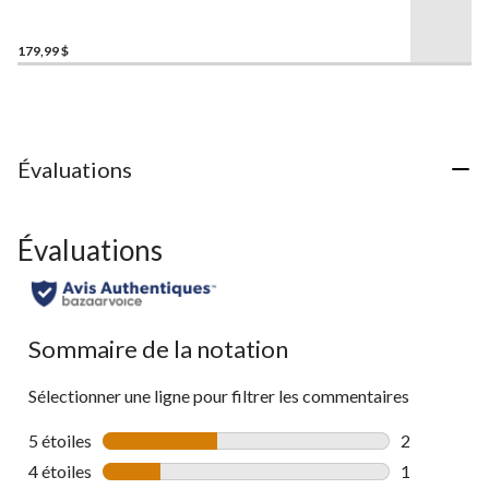
la
pointure large, Bugaboot III,
même
Columbia
page.
179,99 $
Évaluations
Évaluations
Sommaire de la notation
Sélectionner une ligne pour filtrer les commentaires
5 étoiles
étoiles
2
2 commentai
4 étoiles
étoiles
1