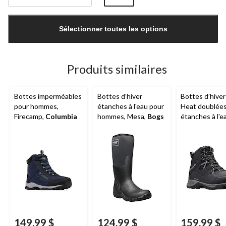
Quantité
mise
Sélectionner toutes les options
à
jour
à
1
Produits similaires
Bottes imperméables
Bottes d’hiver
Bottes d’hive
pour hommes,
étanches à l'eau pour
Heat doublées
Firecamp,
Columbia
hommes, Mesa,
Bogs
étanches à l'e
hommes, Liftop
200 G,
Colum
149,99 $
124,99 $
159,99 $