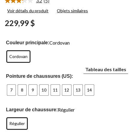
3.2
(5)
Lire
les
Voir détails du produit
Objets similaires
5
commentaires.
229,99 $
Lien
vers
la
même
page.
Cordovan
Couleur principale:
Cordovan
Tableau des tailles
Pointure de chaussures (US):
7
8
9
10
11
12
13
14
Régulier
Largeur de chaussure:
Régulier