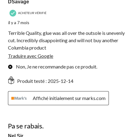
DSavage
ACHETEUR VÉRIFIÉ
il y a 7 mois
Terrible Quality, glue was all over the outsole is unevenly
cut. Incredibly disappointing and will not buy another
Columbia product
Traduire avec Google
Non, Je ne recommande pas ce produit.
Produit testé :
2025-12-14
Affiché initialement sur marks.com
1 étoile(s) sur 5.
Pa se rabais.
Nel Sir