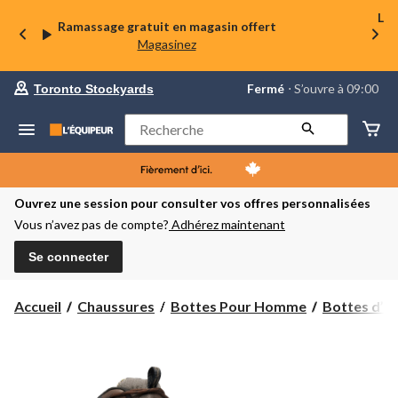
La 
Ramassage gratuit en magasin offert
Magasinez
votre
Fermé
⋅ S’ouvre à 09:00
Toronto Stockyards
magasin
préféré
est
Rechercher
Toronto
Stockyards,
courament
Fermé,
S’ouvre
Ouvrez une session pour consulter vos offres personnalisées
à
Vous n’avez pas de compte?
Adhérez maintenant
à
09:00
cliquer
Se connecter
pour
changer
Accueil
Chaussures
Bottes Pour Homme
Bottes d’hi