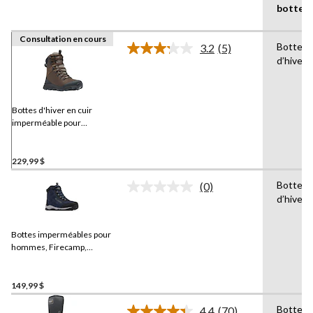
botte
Consultation en cours
Bottes
3.2
(5)
Lire
d’hiver
les
5
commentaires.
Lien
vers
Bottes d'hiver en cuir
la
imperméable pour
même
hommes, Expeditionist,
page.
Columbia
229,99 $
Bottes
(0)
Aucune
d’hiver
cote
pour
ce
Bottes imperméables pour
produit.
Lien
hommes, Firecamp,
vers
Columbia
la
même
149,99 $
page.
Bottes
4.4
(70)