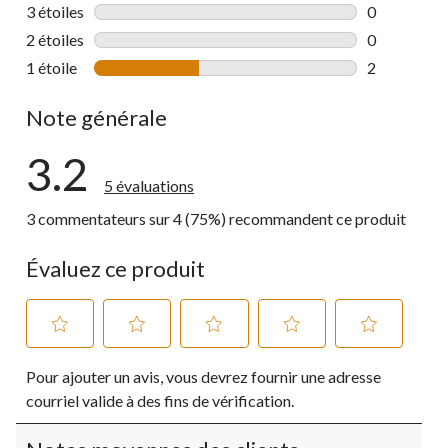
1 commentai
3 étoiles
étoiles
0
0 commentai
2 étoiles
étoiles
0
0 commentai
1 étoile
étoiles
2
2 commentai
Note générale
3.2
5 évaluations
3 commentateurs sur 4 (75%) recommandent ce produit
Évaluez ce produit
Sélectionnez
Sélectionnez
Sélectionnez
Sélectionnez
Sélectionnez
Pour ajouter un avis, vous devrez fournir une adresse
pour
pour
pour
pour
pour
évaluer
évaluer
évaluer
évaluer
évaluer
courriel valide à des fins de vérification.
l'article
l'article
l'article
l'article
l'article
à
à
à
à
à