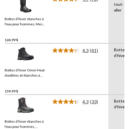
Lire
tout-
les
aller
70
commentaires.
Bottes d’hiver étanches à
Lien
vers
l'eau pour hommes, Mesa,
la
Bogs
même
page.
124,99 $
Bottes
4.3
(41)
Lire
d’hiver
les
41
commentaires.
Bottes d’hiver Omni-Heat
Lien
vers
doublées et étanches à
la
l'eau pour hommes,
même
Liftop III 200 G,
Columbia
,
page.
159,99 $
Bottes
4.3
(33)
Lire
d’hiver
les
33
commentaires.
Bottes d’hiver étanches à
Lien
vers
l'eau pour hommes,