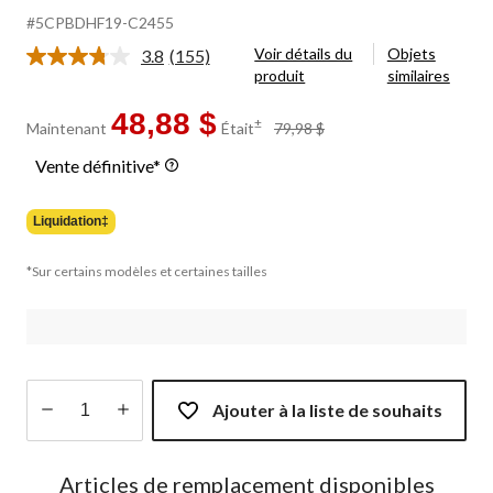
#5CPBDHF19-C2455
Voir détails du
Objets
3.8
(155)
Lire
produit
similaires
les
155
commentaires.
48,88 $
prix
±
Maintenant
Était
79,98 $
Lien
était
vers
Vente définitive*
79,98 $
la
même
page.
Liquidation‡
*Sur certains modèles et certaines tailles
Ajouter à la liste de souhaits
Quantité
mise
Articles de remplacement disponibles
à