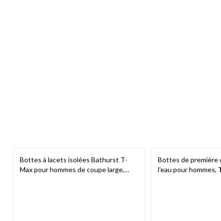
Bottes à lacets isolées Bathurst T-
Bottes de première 
Max pour hommes de coupe large,
l'eau pour hommes,
Denver Hayes
6 pouces