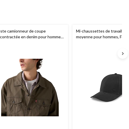
ste camionneur de coupe
Mi-chaussettes de travail d’é
contractée en denim pour hommes,
moyenne pour hommes, Force
vi's
de 3 paires, Carhartt