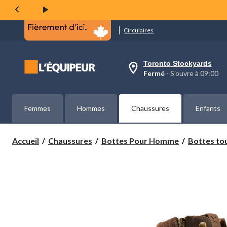
même
page.
Circulaires
Toronto Stockyards
votre
Fermé
⋅ S’ouvre à 09:00
magasin
préféré
est
Toronto
Femmes
Hommes
Chaussures
Enfants
Stockyards,
courament
Fermé,
S’ouvre
Accueil
Chaussures
Bottes Pour Homme
Bottes tou
à
à
09:00
cliquer
pour
changer