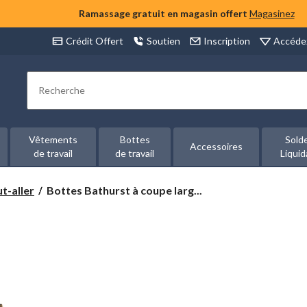
Ramassage gratuit en magasin offert
Magasinez
Accéde
Crédit Offert
Soutien
Inscription
Rechercher
Vêtements
Bottes
Sold
Accessoires
de travail
de travail
Liquid
Bottes
t-aller
Bottes Bathurst à coupe larg...
Bathurst
à
coupe
large
pour
homme
de
Denver
Hayes