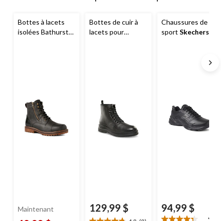
jour
à
Bottes à lacets
Bottes de cuir à
Chaussures de
1
isolées Bathurst
lacets pour
sport
Skechers
à
T-Max pour
hommes,
lacets de pointure
hommes de coupe
Bridgend,
Denver
large, pour
large,
Denver
Hayes
hommes,
Hayes
Haniger 2E
129,99 $
94,99 $
Maintenant