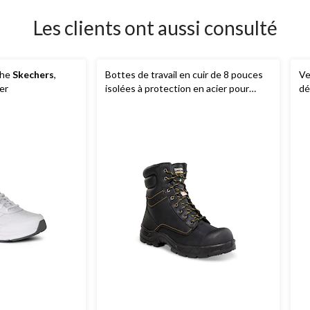
Les clients ont aussi consulté
che
Skechers
,
Bottes de travail en cuir de 8 pouces
Ve
er
isolées à protection en acier pour
dé
hommes, 877 Duratoe,
Dakota
Le
Workpro Series