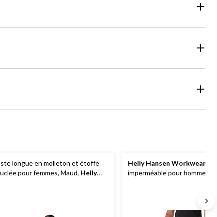
ste longue en molleton et étoffe
Helly Hansen Workwear
Pan
uclée pour femmes, Maud,
Helly
imperméable pour hommes, G
ansen