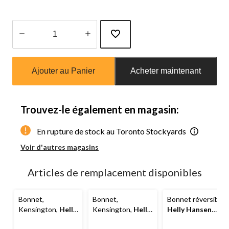
Quantité
mise
Ajouter au Panier
Acheter maintenant
à
jour
à
1
Trouvez-le également en magasin:
En rupture de stock au Toronto Stockyards
Voir d'autres magasins
Articles de remplacement disponibles
Bonnet,
Bonnet,
Bonnet réversible,
Kensington,
Helly
Kensington,
Helly
Helly Hansen
Hansen
Hansen
Workwear