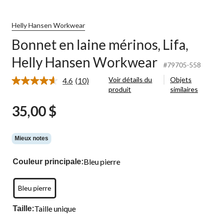
Helly Hansen Workwear
Bonnet en laine mérinos, Lifa,
Helly Hansen Workwear
#79705-558
Voir détails du
Objets
4.6
(10)
Lire
produit
similaires
les
10
35,00 $
commentaires.
Lien
vers
la
même
Mieux notes
page.
Bleu pierre
Couleur principale:
Bleu pierre
Taille unique
Taille: