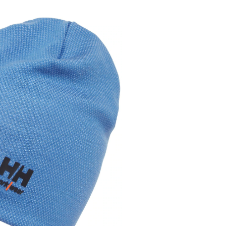
laine
mérinos,
Lifa,
Helly
Hansen
Workwear