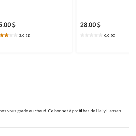
5,00 $
28,00 $
3.0
(1)
0.0
(0)
0
0.0
oile(s)
étoile(s)
r
sur
5.
aluation
rinos vous garde au chaud. Ce bonnet à profil bas de Helly Hansen