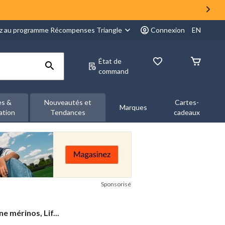
z au programme Récompenses Triangle
Connexion
EN
État de
command
es &
Nouveautés et
Cartes-
Marques
ation
Tendances
cadeaux
Sponsorisé
e mérinos, Lif...