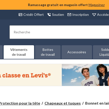
Ramassage gratuit en magasin offert
Magasinez
Accéde
Crédit Offert
Soutien
Inscription
Rechercher
Vêtements
Bottes
Sold
Accessoires
de travail
de travail
Liquid
Bonnet
Protection pour la tête
Chapeaux et tuques
Bonnet en lain
en