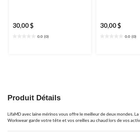
30,00 $
30,00 $
0.0
(0)
0.0
(0)
0.0
0.0
étoile(s)
étoile(s)
sur
sur
5.
5.
Produit Détails
LifaMD avec laine mérinos vous offre le meilleur de deux mondes. La 
Workwear garde votre tête et vos oreilles au chaud lors de vos activ