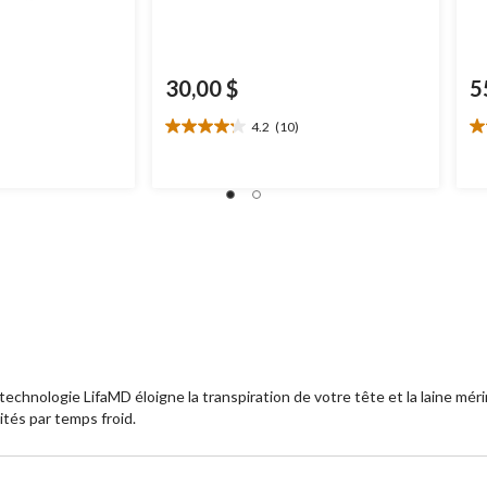
30,00 $
5
4.2
(10)
4.2
3.
étoile(s)
ét
sur
su
5.
5.
10
1
évaluations
év
technologie LifaMD éloigne la transpiration de votre tête et la laine mé
ités par temps froid.