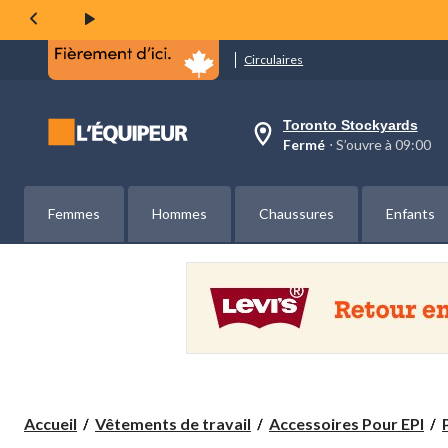
même
page.
Circulaires
Toronto Stockyards
votre
Fermé
⋅ S’ouvre à 09:00
magasin
préféré
est
Toronto
Femmes
Hommes
Chaussures
Enfants
Stockyards,
courament
Fermé,
S’ouvre
à
à
09:00
cliquer
pour
changer
Accueil
Vêtements de travail
Accessoires Pour EPI