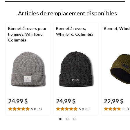
Articles de remplacement disponibles
Bonnet à revers pour
Bonnet à revers,
Bonnet,
Wind
hommes, Whirlibird,
Whirlibird,
Columbia
Columbia
24,99 $
24,99 $
22,99 $
5.0
(1)
5.0
(3)
3
5.0
5.0
3.8
étoile(s)
étoile(s)
étoile(s)
sur
sur
sur
5.
5.
5.