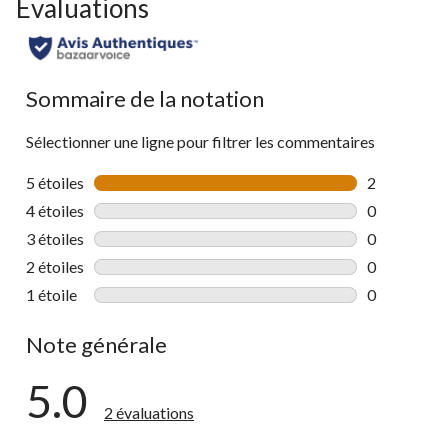
Évaluations
Sommaire de la notation
Sélectionner une ligne pour filtrer les commentaires
5 étoiles
étoiles
2
2 commentai
4 étoiles
étoiles
0
0 commentai
3 étoiles
étoiles
0
0 commentai
2 étoiles
étoiles
0
0 commentai
1 étoile
étoiles
0
0 commentai
Note générale
5.0
2 évaluations