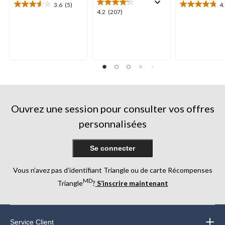
3.6
(5)
4
3.6
4.8
4.2
4.2
(207)
étoile(s)
étoile(s)
étoile(s)
sur
sur
sur
5.
5.
5.
5
4
207
évaluations
évaluations
évaluations
Ouvrez une session pour consulter vos offres
personnalisées
Se connecter
Vous n’avez pas d’identifiant Triangle ou de carte Récompenses
MD
Triangle
?
S’inscrire maintenant
Service Client