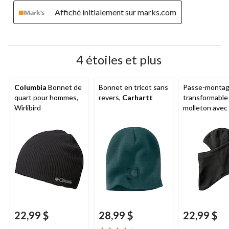
Affiché initialement sur marks.com
4 étoiles et plus
Columbia
Bonnet de
Bonnet en tricot sans
Passe-monta
quart pour hommes,
revers,
Carhartt
transformable
Wirlibird
molleton ave
HEAT pour h
WindRiver
22,99 $
28,99 $
22,99 $