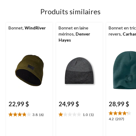
1
3
6
évaluation
évaluations
évaluations
Produits similaires
Bonnet,
WindRiver
Bonnet en laine
Bonnet en tri
mérinos,
Denver
revers,
Carha
Hayes
22,99 $
24,99 $
28,99 $
3.8
(6)
1.0
(1)
3.8
1.0
4.2
4.2
(207)
étoile(s)
étoile(s)
étoile(s)
sur
sur
sur
5.
5.