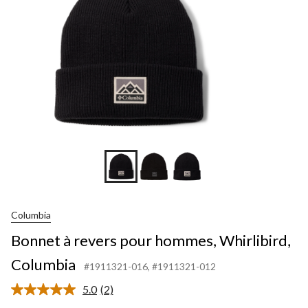
Columbia
Bonnet à revers pour hommes, Whirlibird,
Columbia
#1911321-016
, #1911321-012
5.0
(2)
Lire
les