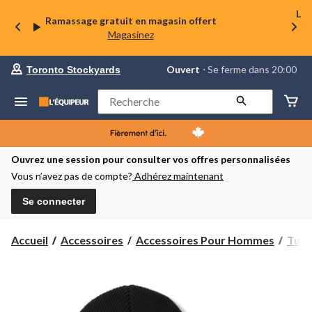
La 
Ramassage gratuit en magasin offert
Magasinez
votre
Ouvert
⋅ Se ferme dans 20:00
Toronto Stockyards
magasin
préféré
est
Rechercher
Toronto
Stockyards,
courament
Ouvert,
Se
Ouvrez une session pour consulter vos offres personnalisées
ferme
Vous n’avez pas de compte?
Adhérez maintenant
dans
à
20:00
Se connecter
cliquer
pour
changer
Accueil
Accessoires
Accessoires Pour Hommes
Tuqu