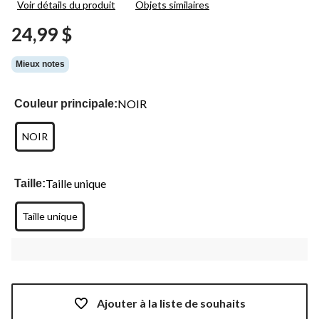
Voir détails du produit
Objets similaires
2
commentaires.
24,99 $
Lien
vers
la
Mieux notes
même
page.
NOIR
Couleur principale:
NOIR
Taille unique
Taille:
Taille unique
Ajouter à la liste de souhaits