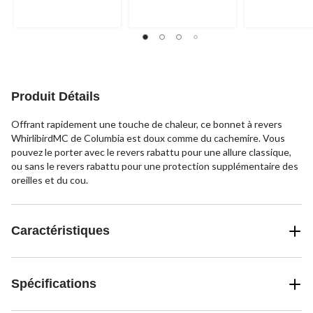
5.
6
1
207
évaluations
évaluation
évaluations
Produit Détails
Offrant rapidement une touche de chaleur, ce bonnet à revers
WhirlibirdMC de Columbia est doux comme du cachemire. Vous
pouvez le porter avec le revers rabattu pour une allure classique,
ou sans le revers rabattu pour une protection supplémentaire des
oreilles et du cou.
Caractéristiques
Spécifications