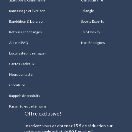
Statut de la commande
Canadian Tire
Ramassage et livraison
Triangle
Expédition & Livraison
Sports Experts
Retours et échanges
Trio Hockey
Aide et FAQ
Nos Enseignes
Localisateur de magasin
Cartes Cadeaux
Nous contacter
Circulaire
Rappels de produits
Paramètres de témoins
Offre exclusive!
Inscrivez-vous et obtenez 15 $ de réduction sur
votre prochain achat de 50 $ ou plus*