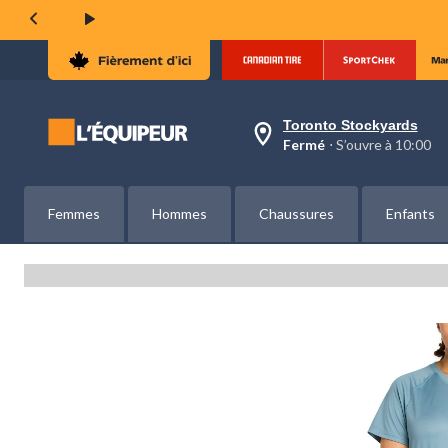
Toronto Stockyards
votre
Fermé
⋅ S’ouvre à 10:00
magasin
préféré
est
Toronto
Femmes
Hommes
Chaussures
Enfants
Stockyards,
courament
Fermé,
S’ouvre
à
à
10:00
cliquer
pour
changer