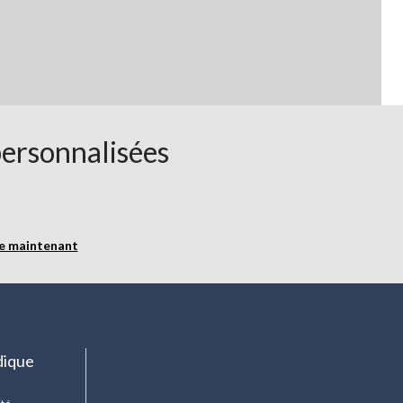
personnalisées
re maintenant
dique