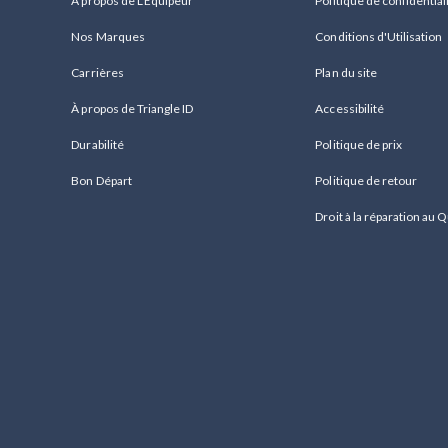
À propos de L'Equipeur
Politique de confidential
Nos Marques
Conditions d'Utilisation
Carrières
Plan du site
À propos de Triangle ID
Accessibilité
Durabilité
Politique de prix
Bon Départ
Politique de retour
Droit à la réparation au