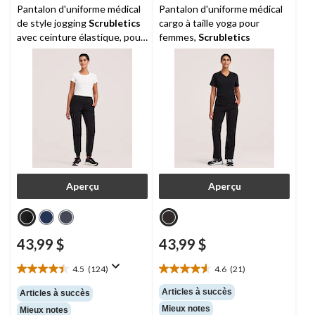
Pantalon d'uniforme médical
Pantalon d'uniforme médical
de style jogging
Scrubletics
cargo à taille yoga pour
avec ceinture élastique, pour
femmes,
Scrubletics
femmes
Aperçu
Aperçu
43,99 $
43,99 $
4.5
(124)
4.6
(21)
4.5
4.6
étoile(s)
étoile(s)
Articles à succès
Articles à succès
sur
sur
Mieux notes
Mieux notes