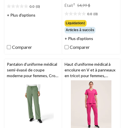
prix
±
Était
54,99 $
0.0
(0)
0.0
était
étoile(s)
0.0
(0)
54,99 $
+ Plus d'options
0.0
sur
étoile(s)
Liquidation‡
5.
sur
Articles à succès
5.
+ Plus d'options
Comparer
Comparer
Pantalon d'uniforme médical
Haut d’uniforme médical à
semi-évasé de coupe
encolure en V et à panneaux
moderne pour femmes, Cross
en tricot pour femmes,
Flex,
Carhartt
Scrubletics