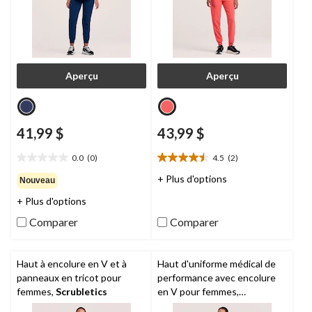
Aperçu
Aperçu
41,99 $
43,99 $
0.0
(0)
4.5
(2)
0.0
4.5
étoile(s)
étoile(s)
+ Plus d'options
Nouveau
sur
sur
+ Plus d'options
5.
5.
2
Comparer
Comparer
évaluations
Haut à encolure en V et à
Haut d'uniforme médical de
panneaux en tricot pour
performance avec encolure
femmes,
Scrubletics
en V pour femmes,
Scrubletics