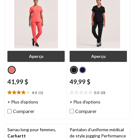
Aperçu
Aperçu
41,99 $
49,99 $
4.0
(1)
0.0
(0)
4.0
0.0
étoile(s)
étoile(s)
+ Plus d'options
+ Plus d'options
sur
sur
Comparer
Comparer
5.
5.
1
évaluation
Sarrau long pour femmes,
Pantalon d’uniforme médical
Carhartt
de style jogging Performance