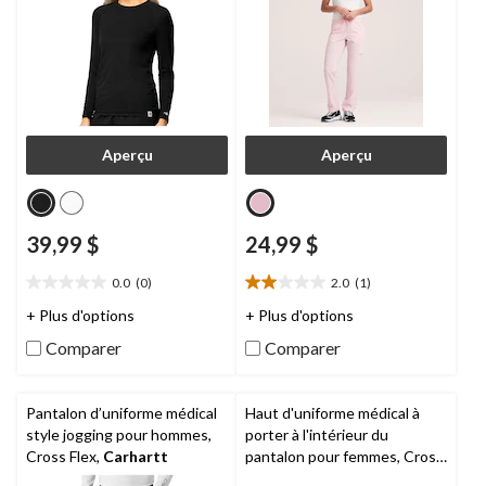
Aperçu
Aperçu
39,99 $
24,99 $
0.0
(0)
2.0
(1)
0.0
2.0
étoile(s)
étoile(s)
+ Plus d'options
+ Plus d'options
sur
sur
Comparer
Comparer
5.
5.
1
évaluation
Pantalon d’uniforme médical
Haut d'uniforme médical à
style jogging pour hommes,
porter à l'intérieur du
Cross Flex,
Carhartt
pantalon pour femmes, Cross
Flex,
Carhartt