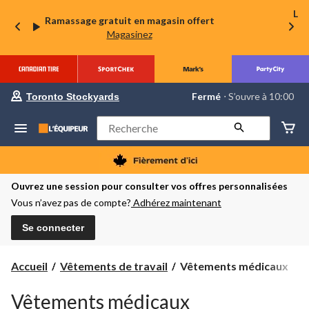
La 
Ramassage gratuit en magasin offert
Magasinez
votre
Fermé
⋅ S’ouvre à 10:00
Toronto Stockyards
magasin
préféré
est
Rechercher
Toronto
Stockyards,
courament
Fermé,
S’ouvre
Ouvrez une session pour consulter vos offres personnalisées
à
Vous n’avez pas de compte?
Adhérez maintenant
à
10:00
cliquer
Se connecter
pour
changer
Vêtements
Accueil
Vêtements de travail
Vêtements médicaux
médicaux
Vêtements médicaux