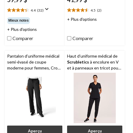
4.4
(32)
4.5
(2)
4.4
4.5
étoile(s)
étoile(s)
+ Plus d'options
Mieux notes
sur
sur
+ Plus d'options
5.
5.
32
2
Comparer
Comparer
évaluations
évaluations
Pantalon d’uniforme médical
Haut d’uniforme médical de
semi-évasé de coupe
Scrubletics
à encolure en V
moderne pour femmes, Cross
et à panneaux en tricot pour
Flex,
Carhartt
femmes
Aperçu
Aperçu