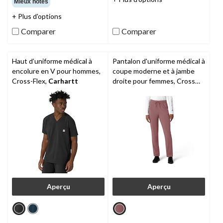
Mieux notes
sur
sur
+ Plus d'options
5.
5.
32
3
Comparer
Comparer
évaluations
évaluations
Haut d’uniforme médical à
Pantalon d'uniforme médical à
encolure en V pour hommes,
coupe moderne et à jambe
Cross-Flex,
Carhartt
droite pour femmes, Cross
Flex,
Carhartt
Aperçu
Aperçu