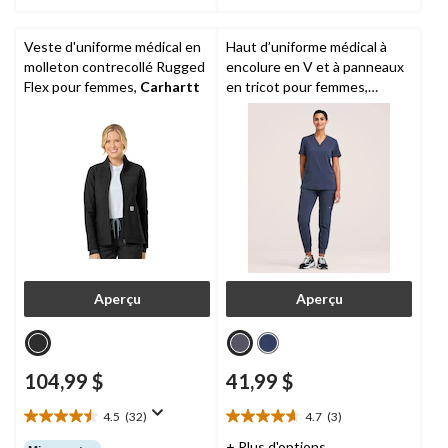
Veste d'uniforme médical en
Haut d’uniforme médical à
molleton contrecollé Rugged
encolure en V et à panneaux
Flex pour femmes,
Carhartt
en tricot pour femmes,
Scrubletics
Aperçu
Aperçu
104,99 $
41,99 $
4.5
(32)
4.7
(3)
4.5
4.7
étoile(s)
étoile(s)
+ Plus d'options