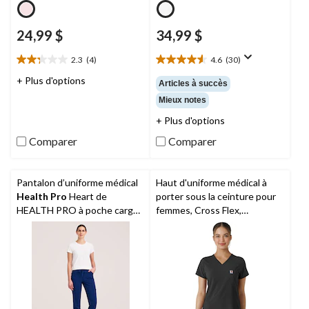
24,99 $
34,99 $
2.3
(4)
4.6
(30)
2.3
4.6
étoile(s)
étoile(s)
+ Plus d'options
Articles à succès
sur
sur
Mieux notes
5.
5.
4
30
+ Plus d'options
évaluations
évaluations
Comparer
Comparer
Pantalon d’uniforme médical
Haut d'uniforme médical à
Health Pro
Heart de
porter sous la ceinture pour
HEALTH PRO à poche cargo
femmes, Cross Flex,
et à ceinture élastique avec
Carhartt
cordon de serrage, pour
femmes, Women's Heart