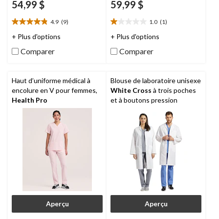
54,99 $
59,99 $
4.9
(9)
1.0
(1)
4.9
1.0
étoile(s)
étoile(s)
+ Plus d'options
+ Plus d'options
sur
sur
Comparer
Comparer
5.
5.
9
1
évaluations
évaluation
Haut d’uniforme médical à
Blouse de laboratoire unisexe
encolure en V pour femmes,
White Cross
à trois poches
Health Pro
et à boutons pression
Aperçu
Aperçu