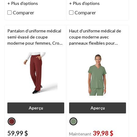
étoile(s)
étoile(s)
+ Plus d'options
+ Plus d'options
sur
sur
Comparer
Comparer
5.
5.
7
évaluations
Pantalon d’uniforme médical
Haut d'uniforme médical de
semi-évasé de coupe
coupe moderne avec
moderne pour femmes, Cross
panneaux flexibles pour
Flex,
Carhartt
femmes, Cross Flex,
Carhartt
Aperçu
Aperçu
59,99 $
39,98 $
Maintenant