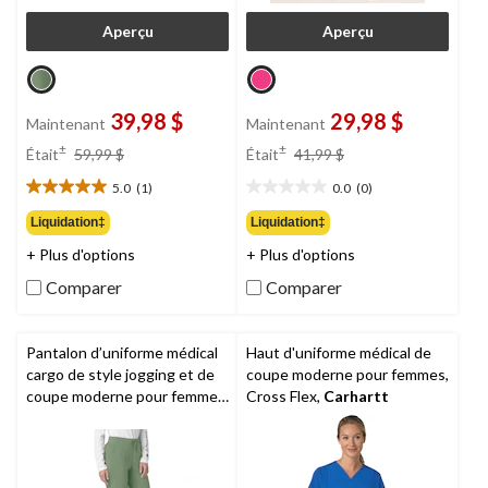
Aperçu
Aperçu
39,98 $
29,98 $
Maintenant
Maintenant
prix
prix
±
±
Était
59,99 $
Était
41,99 $
était
était
5.0
(1)
0.0
(0)
59,99 $
41,99 $
5.0
0.0
étoile(s)
étoile(s)
Liquidation‡
Liquidation‡
sur
sur
+ Plus d'options
+ Plus d'options
5.
5.
1
Comparer
Comparer
évaluation
Pantalon d’uniforme médical
Haut d'uniforme médical de
cargo de style jogging et de
coupe moderne pour femmes,
coupe moderne pour femmes,
Cross Flex,
Carhartt
Cross Flex,
Carhartt