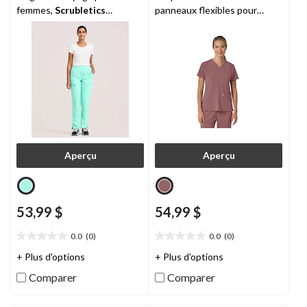
femmes,
Scrubletics
panneaux flexibles pour
Performance
femmes, Cross Flex,
Carhartt
Aperçu
Aperçu
53,99 $
54,99 $
0.0
(0)
0.0
(0)
0.0
0.0
étoile(s)
étoile(s)
+ Plus d'options
+ Plus d'options
sur
sur
Comparer
Comparer
5.
5.