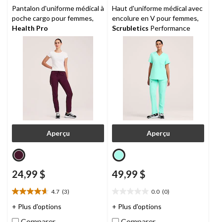
Pantalon d'uniforme médical à
Haut d'uniforme médical avec
poche cargo pour femmes,
encolure en V pour femmes,
Health Pro
Scrubletics
Performance
Aperçu
Aperçu
24,99 $
49,99 $
4.7
(3)
0.0
(0)
4.7
0.0
étoile(s)
étoile(s)
+ Plus d'options
+ Plus d'options
sur
sur
Comparer
Comparer