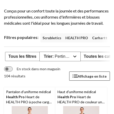
Conçus pour un confort toute la journée et des performances
professionnelles, ces uniformes d'infirmières et blouses
médicales sont l'idéal pour les longues journées de travail.
Filtres populaires:
Scrubletics
HEALTH PRO
Carhartt
N
Tous les filtres
Trier:
Pertinence
Toutes les caté
En stock dans mon magasin
104 résultats
Affichage en liste
Pantalon d’uniforme médical
Haut d'uniforme médical
Health Pro
Heart de
Health Pro
Heart de
HEALTH PRO à poche cargo
HEALTH PRO de couleur unie
et à ceinture élastique avec
à encolure en V et à 5 poches
cordon de serrage, pour
pour femmes, Women's Heart