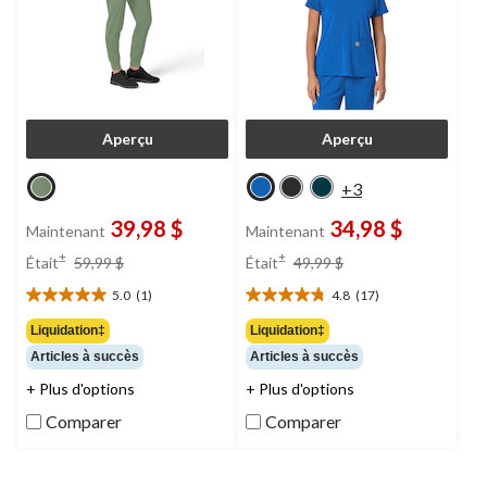
Aperçu
Aperçu
+3
39,98 $
34,98 $
Maintenant
Maintenant
prix
prix
±
±
Était
59,99 $
Était
49,99 $
était
était
5.0
(1)
4.8
(17)
59,99 $
49,99 $
5.0
4.8
étoile(s)
étoile(s)
Liquidation‡
Liquidation‡
sur
sur
Articles à succès
Articles à succès
5.
5.
1
17
+ Plus d'options
+ Plus d'options
évaluation
évaluations
Comparer
Comparer