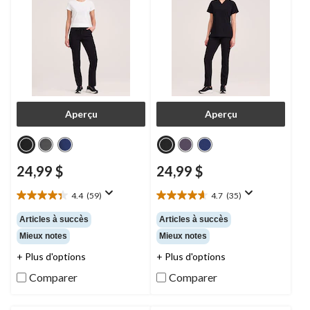
femmes, Women's Heart
Aperçu
Aperçu
24,99 $
24,99 $
4.4
(59)
4.7
(35)
4.4
4.7
étoile(s)
étoile(s)
Articles à succès
Articles à succès
sur
sur
Mieux notes
Mieux notes
5.
5.
59
35
+ Plus d'options
+ Plus d'options
évaluations
évaluations
Comparer
Comparer