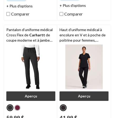
5.
5.
124
21
+ Plus d'options
+ Plus d'options
évaluations
évaluations
Comparer
Comparer
Pantalon d’uniforme médical
Haut d’uniforme médical à
Cross Flex de
Carhartt
de
encolure en V et à poche de
coupe moderne et à jambe
poitrine pour femmes,
droite pour femmes
Scrubletics
Aperçu
Aperçu
59,99 $
41,99 $