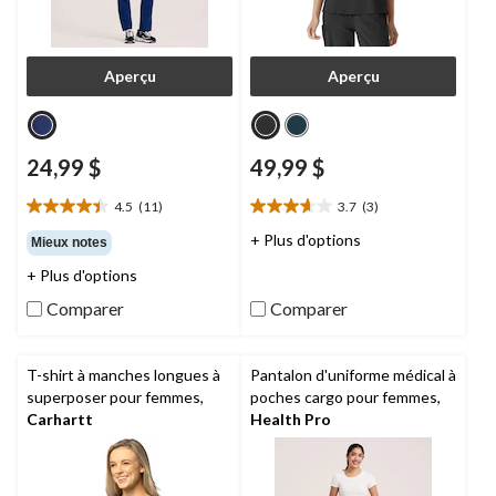
Aperçu
Aperçu
24,99 $
49,99 $
4.5
(11)
3.7
(3)
4.5
3.7
étoile(s)
étoile(s)
+ Plus d'options
Mieux notes
sur
sur
+ Plus d'options
5.
5.
11
3
Comparer
Comparer
évaluations
évaluations
T-shirt à manches longues à
Pantalon d'uniforme médical à
superposer pour femmes,
poches cargo pour femmes,
Carhartt
Health Pro