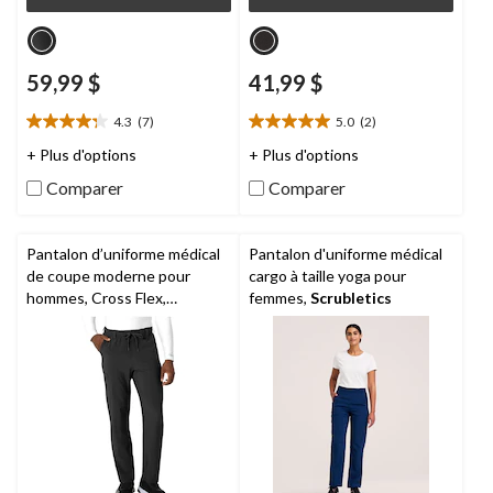
59,99 $
41,99 $
4.3
(7)
5.0
(2)
4.3
5.0
étoile(s)
étoile(s)
+ Plus d'options
+ Plus d'options
sur
sur
Comparer
Comparer
5.
5.
7
2
évaluations
évaluations
Pantalon d’uniforme médical
Pantalon d'uniforme médical
de coupe moderne pour
cargo à taille yoga pour
hommes, Cross Flex,
femmes,
Scrubletics
Carhartt