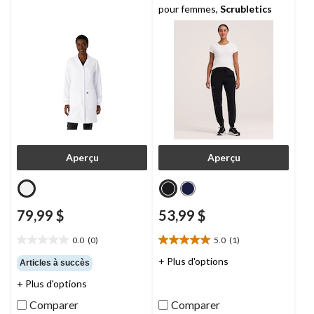
pour femmes,
Scrubletics
Aperçu
Aperçu
79,99 $
53,99 $
0.0
(0)
5.0
(1)
0.0
5.0
étoile(s)
étoile(s)
+ Plus d'options
Articles à succès
sur
sur
+ Plus d'options
5.
5.
1
Comparer
Comparer
évaluation