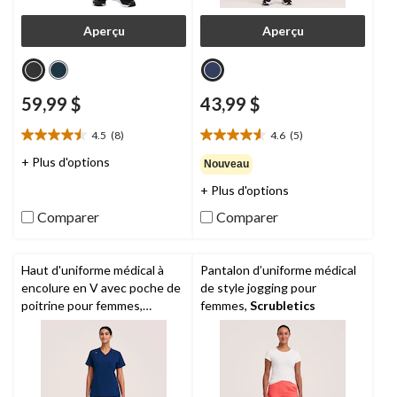
Aperçu
Aperçu
59,99 $
43,99 $
4.5
(8)
4.6
(5)
4.5
4.6
étoile(s)
étoile(s)
+ Plus d'options
Nouveau
sur
sur
+ Plus d'options
5.
5.
8
5
Comparer
Comparer
évaluations
évaluations
Haut d'uniforme médical à
Pantalon d’uniforme médical
encolure en V avec poche de
de style jogging pour
poitrine pour femmes,
femmes,
Scrubletics
Scrubletics