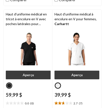
5.
5.
3
évaluations
Haut d'uniforme médical en
Haut d'uniforme médical à
tricot à encolure en V avec
encolure en V pour femmes,
poches latérales pour
Carhartt
femmes,
Carhartt
Aperçu
Aperçu
59,99 $
39,99 $
0.0
(0)
2.7
(7)
0.0
2.7