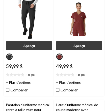
Aperçu
Aperçu
59,99 $
49,99 $
0.0
(0)
0.0
(0)
0.0
0.0
étoile(s)
étoile(s)
+ Plus d'options
+ Plus d'options
sur
sur
Comparer
Comparer
5.
5.
Pantalon d'uniforme médical
Haut d'uniforme médical de
cargo à taille yoga pour
coupe moderne avec