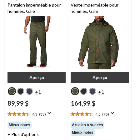
Pantalon imperméable pour
Veste imperméable pour
hommes, Gale
hommes, Gale
Aperçu
Aperçu
+1
+1
89,99 $
164,99 $
4.3
(33)
4.5
(75)
4.3
4.5
étoile(s)
étoile(s)
Mieux notes
Articles à succès
sur
sur
Mieux notes
+ Plus d'options
5.
5.