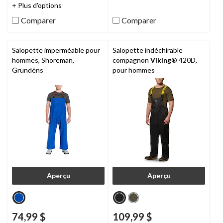
15
8
+ Plus d'options
évaluations
évaluations
Comparer
Comparer
Salopette imperméable pour
Salopette indéchirable
hommes, Shoreman,
compagnon
Viking
® 420D,
Grundéns
pour hommes
Aperçu
Aperçu
74,99 $
109,99 $