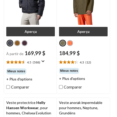
Aperçu
Aperçu
169,99 $
184,99 $
À partir de
4.5
(588)
4.3
(12)
4.5
4.3
étoile(s)
étoile(s)
Mieux notes
Mieux notes
sur
sur
+ Plus d'options
+ Plus d'options
5.
5.
588
12
Comparer
Comparer
évaluations
évaluations
Veste protectrice
Helly
Veste anorak imperméable
Hansen Workwear
, pour
pour hommes, Neptune,
hommes, Chelsea Evolution
Grundéns