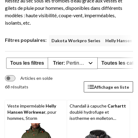
Restez au sec sous les trombes d’eau grâce aux vestes et
gilets de pluie pour hommes, disponibles dans différents
modèles : haute visibilité, coupe-vent, imperméables,
isolants, etc.
Filtres populaires:
Dakota Workpro Series
Helly Hansen 
Tous les filtres
Trier:
Pertinence
Toutes les caté
Articles en solde
68 résultats
Affichage en liste
Veste imperméable
Helly
Chandail à capuche
Carhartt
Hansen Workwear
, pour
doublé hydrofuge et
hommes, Storm
isotherme en molleton
d’épaisseur moyenne pour
hommes