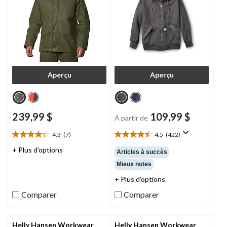
Aperçu
Aperçu
239,99 $
109,99 $
À partir de
4.3
(7)
4.5
(422)
4.3
4.5
étoile(s)
étoile(s)
+ Plus d'options
Articles à succès
sur
sur
Mieux notes
5.
5.
7
422
+ Plus d'options
évaluations
évaluations
Comparer
Comparer
Helly Hansen Workwear
Helly Hansen Workwear