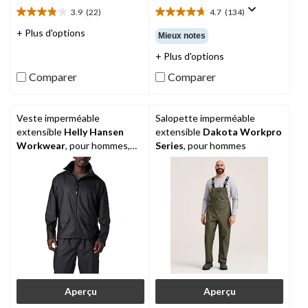
3.9
(22)
4.7
(134)
3.9
4.7
étoile(s)
étoile(s)
+ Plus d'options
Mieux notes
sur
sur
+ Plus d'options
5.
5.
22
134
Comparer
Comparer
évaluations
évaluations
Veste imperméable
Salopette imperméable
extensible
Helly Hansen
extensible
Dakota Workpro
Workwear
, pour hommes,
Series
, pour hommes
Voss
Aperçu
Aperçu