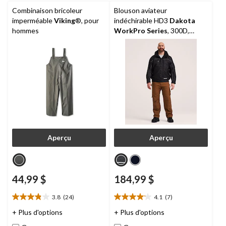
Combinaison bricoleur
Blouson aviateur
imperméable
Viking
®, pour
indéchirable HD3
Dakota
hommes
WorkPro Series
, 300D,
étanche à l’eau, pour hommes
Aperçu
Aperçu
44,99 $
184,99 $
3.8
(24)
4.1
(7)
3.8
4.1
étoile(s)
étoile(s)
+ Plus d'options
+ Plus d'options
sur
sur