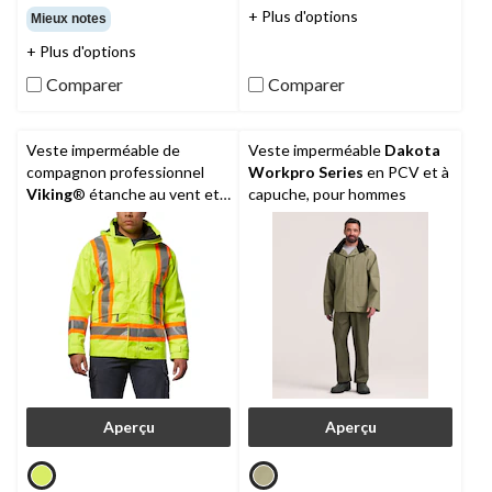
étoile(s)
étoile(s)
+ Plus d'options
Mieux notes
sur
sur
+ Plus d'options
5.
5.
21
4
Comparer
Comparer
évaluations
évaluations
Veste imperméable de
Veste imperméable
Dakota
compagnon professionnel
Workpro Series
en PCV et à
Viking
® étanche au vent et
capuche, pour hommes
haute visibilité, pour hommes
Aperçu
Aperçu