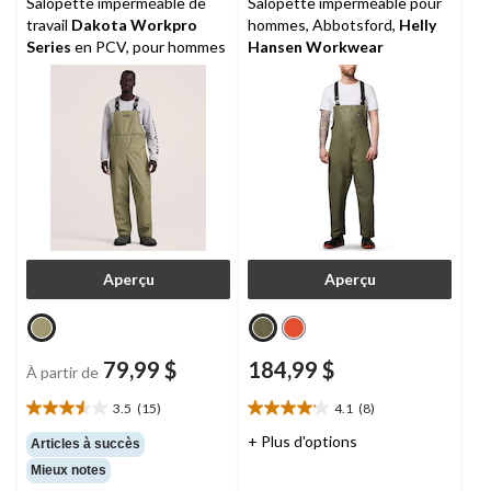
Salopette imperméable de
Salopette imperméable pour
travail
Dakota Workpro
hommes, Abbotsford,
Helly
Series
en PCV, pour hommes
Hansen Workwear
Aperçu
Aperçu
79,99 $
184,99 $
À partir de
3.5
(15)
4.1
(8)
3.5
4.1
étoile(s)
étoile(s)
+ Plus d'options
Articles à succès
sur
sur
Mieux notes
5.
5.