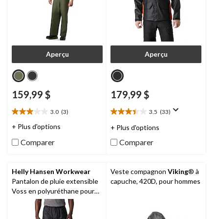
Aperçu
Aperçu
159,99 $
179,99 $
3.0
(3)
3.5
(33)
3.0
3.5
étoile(s)
étoile(s)
+ Plus d'options
+ Plus d'options
sur
sur
Comparer
Comparer
5.
5.
3
33
évaluations
évaluations
Helly Hansen Workwear
Veste compagnon
Viking
® à
Pantalon de pluie extensible
capuche, 420D, pour hommes
Voss en polyuréthane pour
hommes