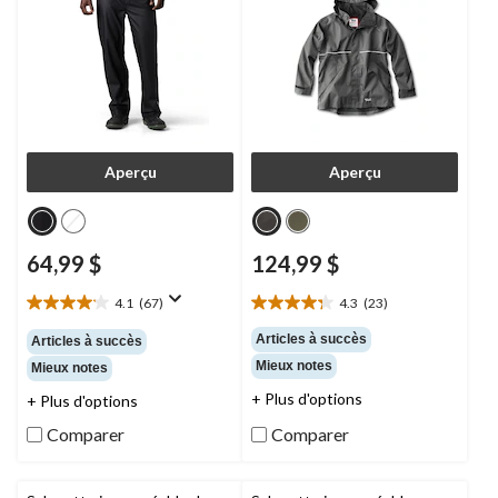
Aperçu
Aperçu
64,99 $
124,99 $
4.1
(67)
4.3
(23)
4.1
4.3
étoile(s)
étoile(s)
Articles à succès
Articles à succès
sur
sur
Mieux notes
Mieux notes
5.
5.
67
23
+ Plus d'options
+ Plus d'options
évaluations
évaluations
Comparer
Comparer