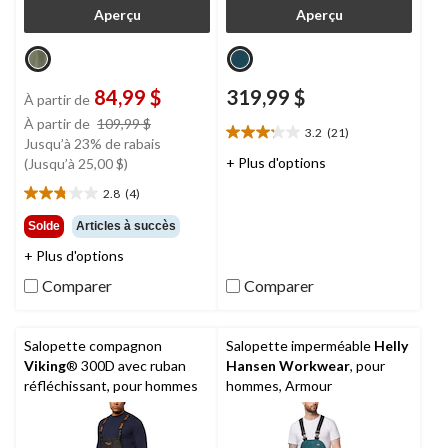
Aperçu
Aperçu
84,99 $
319,99 $
À partir de
prix
À partir de
109,99 $
3.2
(21)
3.2
était
Jusqu’à 23% de rabais
étoile(s)
à
+ Plus d'options
(Jusqu’à 25,00 $)
sur
partir
2.8
(4)
5.
2.8
de
21
étoile(s)
109,99 $
Solde
Articles à succès
évaluations
sur
+ Plus d'options
5.
4
Comparer
Comparer
évaluations
Salopette compagnon
Salopette imperméable
Helly
Viking
® 300D avec ruban
Hansen Workwear
, pour
réfléchissant, pour hommes
hommes, Armour