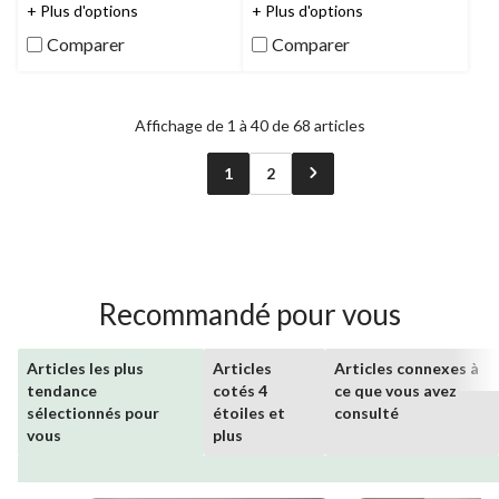
étoile(s)
étoile(s)
+ Plus d'options
+ Plus d'options
sur
sur
Comparer
Comparer
5.
5.
7
15
évaluations
évaluations
Affichage de 1 à 40 de 68 articles
1
2
Recommandé pour vous
Articles les plus
Articles
Articles connexes à
tendance
cotés 4
ce que vous avez
sélectionnés pour
étoiles et
consulté
vous
plus