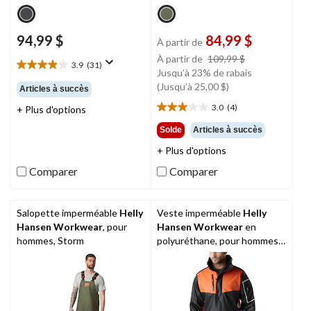
94,99 $
84,99 $
À partir de
prix
À partir de
109,99 $
3.9
(31)
3.9
était
Jusqu’à 23% de rabais
étoile(s)
à
(Jusqu’à 25,00 $)
Articles à succès
sur
partir
3.0
(4)
+ Plus d'options
5.
3.0
de
31
étoile(s)
109,99 $
Solde
Articles à succès
évaluations
sur
+ Plus d'options
5.
4
Comparer
Comparer
évaluations
Salopette imperméable
Helly
Veste imperméable
Helly
Hansen Workwear
, pour
Hansen Workwear
en
hommes, Storm
polyuréthane, pour hommes,
West Coast