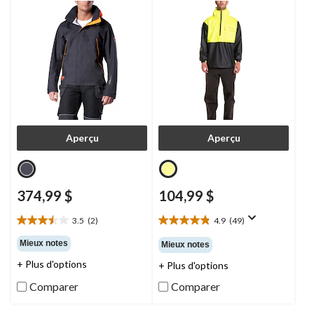
Aperçu
Aperçu
374,99 $
104,99 $
3.5
(2)
4.9
(49)
3.5
4.9
étoile(s)
étoile(s)
Mieux notes
Mieux notes
sur
sur
+ Plus d'options
+ Plus d'options
5.
5.
2
49
Comparer
Comparer
évaluations
évaluations