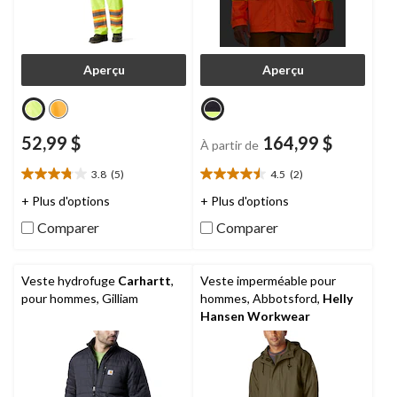
Aperçu
Aperçu
52,99 $
164,99 $
À partir de
3.8
(5)
4.5
(2)
3.8
4.5
étoile(s)
étoile(s)
+ Plus d'options
+ Plus d'options
sur
sur
Comparer
Comparer
5.
5.
5
2
évaluations
évaluations
Veste hydrofuge
Carhartt
,
Veste imperméable pour
pour hommes, Gilliam
hommes, Abbotsford,
Helly
Hansen Workwear