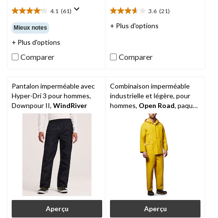
4.1
(61)
3.6
(21)
4.1
3.6
étoile(s)
étoile(s)
+ Plus d'options
Mieux notes
sur
sur
+ Plus d'options
5.
5.
61
21
Comparer
Comparer
évaluations
évaluations
Pantalon imperméable avec
Combinaison imperméable
Hyper-Dri 3 pour hommes,
industrielle et légère, pour
Downpour II,
WindRiver
hommes,
Open Road
, paquet
de 3
Aperçu
Aperçu