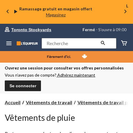
La 
Ramassage gratuit en magasin offert
Magasinez
votre
Fermé
⋅ S’ouvre à 09:00
Toronto Stockyards
magasin
préféré
est
Rechercher
Toronto
Stockyards,
courament
Fermé,
S’ouvre
Ouvrez une session pour consulter vos offres personnalisées
à
Vous n’avez pas de compte?
Adhérez maintenant
à
09:00
cliquer
Se connecter
pour
changer
Accueil
Vêtements de travail
Vêtements de travail pour
Vêtements de pluie