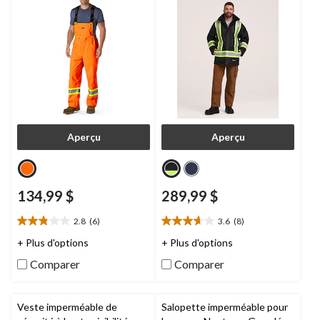
pour hommes
pour hommes
Aperçu
Aperçu
134,99 $
289,99 $
2.8
(6)
3.6
(8)
2.8
3.6
étoile(s)
étoile(s)
+ Plus d'options
+ Plus d'options
sur
sur
Comparer
Comparer
5.
5.
6
8
évaluations
évaluations
Veste imperméable de
Salopette imperméable pour