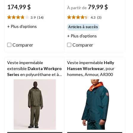
174,99 $
79,99 $
À partir de
3.9
(14)
4.3
(3)
3.9
4.3
étoile(s)
étoile(s)
+ Plus d'options
Articles à succès
sur
sur
+ Plus d'options
5.
5.
14
3
Comparer
Comparer
évaluations
évaluations
Veste imperméable
Veste imperméable
Helly
extensible
Dakota Workpro
Hansen Workwear
, pour
Series
en polyuréthane et à
hommes, Armour, AR300
capuche, pour hommes