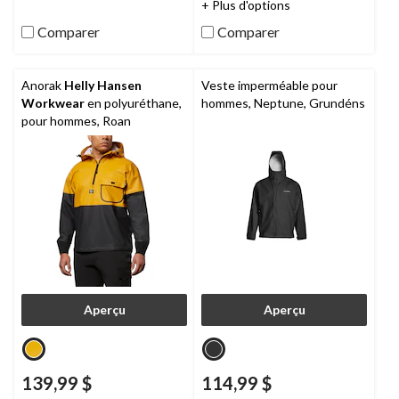
33
75
+ Plus d'options
évaluations
évaluations
Comparer
Comparer
Anorak
Helly Hansen
Veste imperméable pour
Workwear
en polyuréthane,
hommes, Neptune, Grundéns
pour hommes, Roan
Aperçu
Aperçu
139,99 $
114,99 $