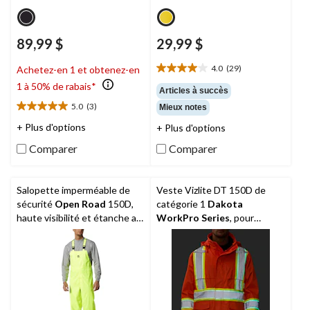
89,99 $
29,99 $
4.0
(29)
Achetez-en 1 et obtenez-en
4.0
1 à 50% de rabais*
étoile(s)
Articles à succès
sur
5.0
(3)
Mieux notes
5.0
5.
étoile(s)
29
+ Plus d'options
+ Plus d'options
sur
évaluations
Comparer
Comparer
5.
3
évaluations
Salopette imperméable de
Veste Vizlite DT 150D de
sécurité
Open Road
150D,
catégorie 1
Dakota
haute visibilité et étanche au
WorkPro Series
, pour
vent, pour hommes
hommes