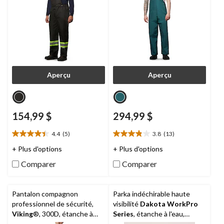
Aperçu
Aperçu
154,99 $
294,99 $
4.4
(5)
3.8
(13)
4.4
3.8
étoile(s)
étoile(s)
+ Plus d'options
+ Plus d'options
sur
sur
Comparer
Comparer
5.
5.
5
13
évaluations
évaluations
Pantalon compagnon
Parka indéchirable haute
professionnel de sécurité,
visibilité
Dakota WorkPro
Viking
®, 300D, étanche à
Series
, étanche à l'eau,
l’eau et à bavette amovible,
Hyper-Dri 3, doublé de T-Max,