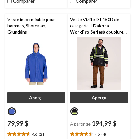
Comparer
Comparer
5.
5.
24
7
évaluations
évaluations
Veste imperméable pour
Veste Vizlite DT 150D de
hommes, Shoreman,
catégorie 1
Dakota
Grundéns
WorkPro Series
à doublure
T-Max, pour hommes
Aperçu
Aperçu
79,99 $
194,99 $
À partir de
4.6
(21)
4.5
(4)
4.6
4.5