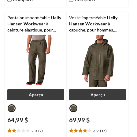
évaluations
évaluations
Pantalon imperméable
Helly
Veste imperméable
Helly
Hansen Workwear
à
Hansen Workwear
à
ceinture élastique, pour
capuche, pour hommes,
hommes, Mandal
Mandal
Aperçu
Aperçu
64,99 $
69,99 $
2.0
(7)
3.9
(15)
2.0
3.9