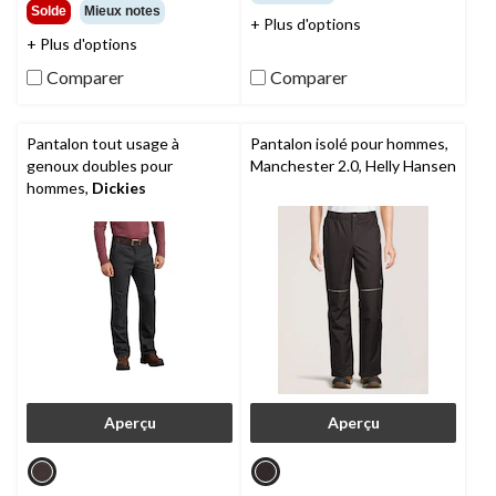
sur
étoile(s)
Solde
Mieux notes
+ Plus d'options
5.
sur
+ Plus d'options
180
5.
évaluations
13
Comparer
Comparer
évaluations
Pantalon tout usage à
Pantalon isolé pour hommes,
genoux doubles pour
Manchester 2.0, Helly Hansen
hommes,
Dickies
Aperçu
Aperçu