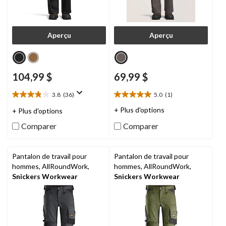
Aperçu
Aperçu
104,99 $
69,99 $
3.8
(36)
5.0
(1)
3.8
5.0
étoile(s)
étoile(s)
+ Plus d'options
+ Plus d'options
sur
sur
Comparer
Comparer
5.
5.
36
1
évaluations
évaluation
Pantalon de travail pour
Pantalon de travail pour
hommes, AllRoundWork,
hommes, AllRoundWork,
Snickers Workwear
Snickers Workwear