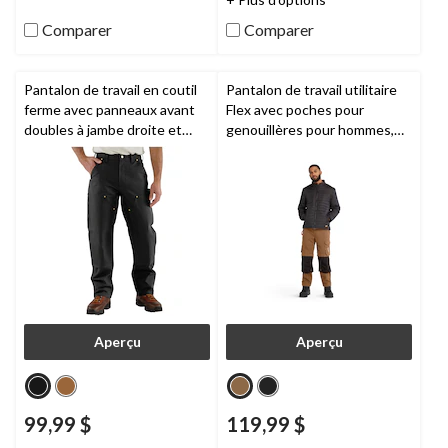
5.
5.
195
356
Comparer
Comparer
évaluations
évaluations
Pantalon de travail en coutil
Pantalon de travail utilitaire
ferme avec panneaux avant
Flex avec poches pour
doubles à jambe droite et
genouillères pour hommes,
coupe ample pour hommes,
Ironhide,
Timberland PRO
B01,
Carhartt
Aperçu
Aperçu
99,99 $
119,99 $