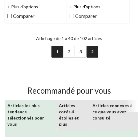
5.0
3.5
étoile(s)
étoile(s)
+ Plus d'options
+ Plus d'options
sur
sur
Comparer
Comparer
5.
5.
2
2
évaluations
évaluations
Affichage de 1 à 40 de 102 articles
1
2
3
Recommandé pour vous
Articles les plus
Articles
Articles connexes à
tendance
cotés 4
ce que vous avez
sélectionnés pour
étoiles et
consulté
vous
plus