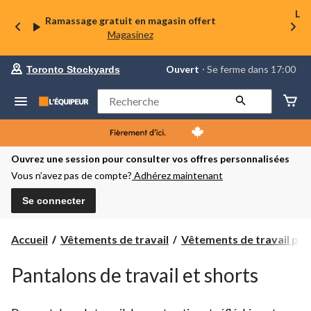
La 
Ramassage gratuit en magasin offert
Magasinez
votre
Ouvert
⋅ Se ferme dans 17:00
Toronto Stockyards
magasin
préféré
est
Rechercher
Toronto
Stockyards,
courament
Ouvert,
Se
Ouvrez une session pour consulter vos offres personnalisées
ferme
Vous n’avez pas de compte?
Adhérez maintenant
dans
à
17:00
Se connecter
cliquer
pour
changer
Accueil
Vêtements de travail
Vêtements de travail pour
Pantalons de travail et shorts