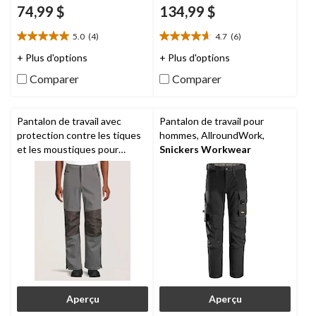
74,99 $
134,99 $
5.0
(4)
4.7
(6)
5.0
4.7
étoile(s)
étoile(s)
+ Plus d'options
+ Plus d'options
sur
sur
Comparer
Comparer
5.
5.
4
6
évaluations
évaluations
Pantalon de travail avec
Pantalon de travail pour
protection contre les tiques
hommes, AllroundWork,
et les moustiques pour
Snickers Workwear
hommes, série WorkPro,
Dakota
Aperçu
Aperçu