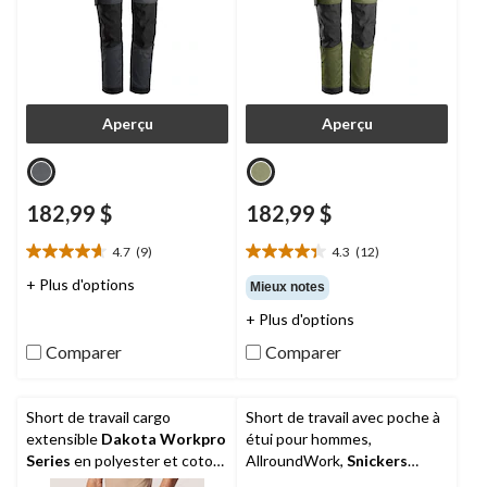
Aperçu
Aperçu
182,99 $
182,99 $
4.7
(9)
4.3
(12)
4.7
4.3
étoile(s)
étoile(s)
+ Plus d'options
Mieux notes
sur
sur
+ Plus d'options
5.
5.
9
12
Comparer
Comparer
évaluations
évaluations
Short de travail cargo
Short de travail avec poche à
extensible
Dakota Workpro
étui pour hommes,
Series
en polyester et coton,
AllroundWork,
Snickers
pour hommes
Workwear