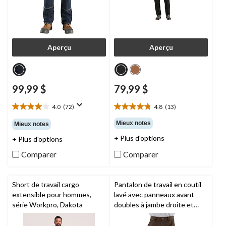
Aperçu
Aperçu
99,99 $
79,99 $
4.0
(72)
4.8
(13)
4.0
4.8
étoile(s)
étoile(s)
Mieux notes
Mieux notes
sur
sur
+ Plus d'options
+ Plus d'options
5.
5.
72
13
Comparer
Comparer
évaluations
évaluations
Short de travail cargo
Pantalon de travail en coutil
extensible pour hommes,
lavé avec panneaux avant
série Workpro, Dakota
doubles à jambe droite et
coupe ample pour hommes,
Carhartt