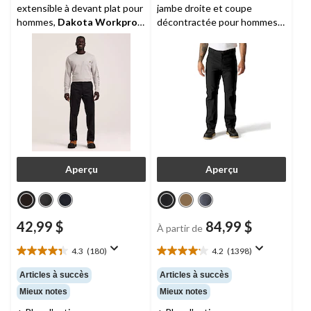
extensible à devant plat pour
jambe droite et coupe
hommes,
Dakota Workpro
décontractée pour hommes,
Series
Rigby,
Carhartt
Aperçu
Aperçu
42,99 $
84,99 $
À partir de
4.3
(180)
4.2
(1398)
4.3
4.2
étoile(s)
étoile(s)
Articles à succès
Articles à succès
sur
sur
Mieux notes
Mieux notes
5.
5.
180
1398