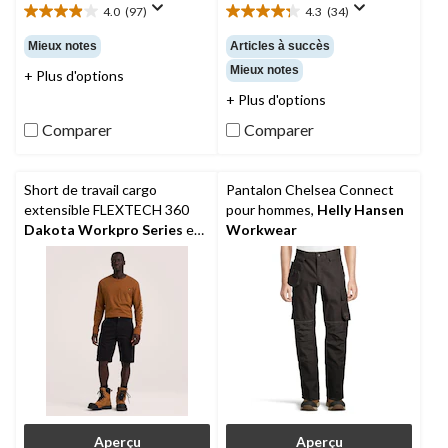
4.0
(97)
4.3
(34)
4.0
4.3
étoile(s)
étoile(s)
Mieux notes
Articles à succès
sur
sur
Mieux notes
+ Plus d'options
5.
5.
97
34
+ Plus d'options
évaluations
évaluations
Comparer
Comparer
Short de travail cargo
Pantalon Chelsea Connect
extensible FLEXTECH 360
pour hommes,
Helly Hansen
Dakota Workpro Series
en
Workwear
sergé, pour hommes
Aperçu
Aperçu