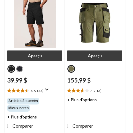
Aperçu
Aperçu
39,99 $
155,99 $
4.6
(44)
3.7
(3)
4.6
3.7
étoile(s)
étoile(s)
+ Plus d'options
Articles à succès
sur
sur
Mieux notes
5.
5.
44
3
+ Plus d'options
évaluations
évaluations
Comparer
Comparer