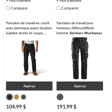
+ Plus d'options
+ Plus d'options
évaluations
évaluations
Comparer
Comparer
Pantalon de travail en coutil
Pantalon de travail pour
avec panneaux avant doubles
hommes, AllRoundWork
à jambe droite et coupe
Holster,
Snickers Workwear
décontractée Rugged
FlexMD pour hommes,
Carhartt
Aperçu
Aperçu
104,99 $
191,99 $