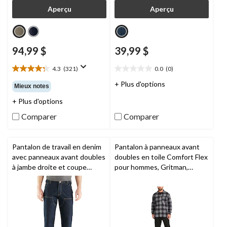
Aperçu
Aperçu
94,99 $
39,99 $
4.3
(321)
0.0
(0)
4.3
0.0
étoile(s)
étoile(s)
+ Plus d'options
Mieux notes
sur
sur
+ Plus d'options
5.
5.
321
Comparer
Comparer
évaluations
Pantalon de travail en denim
Pantalon à panneaux avant
avec panneaux avant doubles
doubles en toile Comfort Flex
à jambe droite et coupe
pour hommes, Gritman,
décontractée Rugged
Timberland PRO
MD
FlexMD pour hommes,
Carhartt