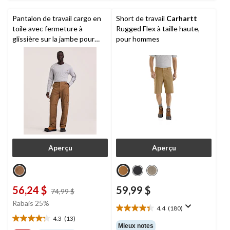
Pantalon de travail cargo en
Short de travail
Carhartt
toile avec fermeture à
Rugged Flex à taille haute,
glissière sur la jambe pour
pour hommes
hommes,
Dakota Workpro
Series
Aperçu
Aperçu
56,24 $
59,99 $
prix
74,99 $
était
Rabais 25%
4.4
(180)
74,99 $
4.4
4.3
(13)
étoile(s)
4.3
Mieux notes