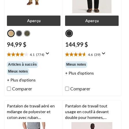
Aperçu
Aperçu
94,99 $
144,99 $
4.1
(774)
4.6
(39)
4.1
4.6
étoile(s)
étoile(s)
Articles à succès
Mieux notes
sur
sur
Mieux notes
+ Plus d'options
5.
5.
774
39
+ Plus d'options
évaluations
évaluations
Comparer
Comparer
Pantalon de travail aéré en
Pantalon de travail tout
mélange de polyester et
usage en coutil à devant
coton avec ruban
double pour hommes,
réfléchissant pour hommes,
Dakota Workpro Series
Coolworks