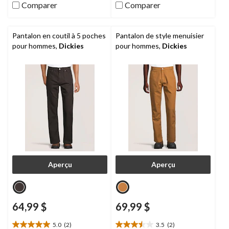
64
24
Comparer
Comparer
évaluations
évaluations
Pantalon en coutil à 5 poches
Pantalon de style menuisier
pour hommes,
Dickies
pour hommes,
Dickies
Aperçu
Aperçu
64,99 $
69,99 $
5.0
(2)
3.5
(2)