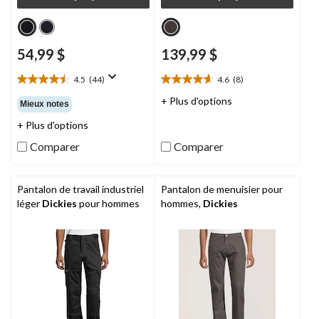
54,99 $
139,99 $
4.5
(44)
4.6
(8)
4.5
4.6
étoile(s)
étoile(s)
+ Plus d'options
Mieux notes
sur
sur
+ Plus d'options
5.
5.
44
8
Comparer
Comparer
évaluations
évaluations
Pantalon de travail industriel
Pantalon de menuisier pour
léger
Dickies
pour hommes
hommes,
Dickies