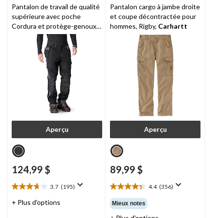
Pantalon de travail de qualité
Pantalon cargo à jambe droite
supérieure avec poche
et coupe décontractée pour
Cordura et protège-genoux
hommes, Rigby,
Carhartt
pour hommes, Eisenhower,
Dickies
Aperçu
Aperçu
124,99 $
89,99 $
3.7
(195)
4.4
(356)
3.7
4.4
étoile(s)
étoile(s)
+ Plus d'options
Mieux notes
sur
sur
+ Plus d'options