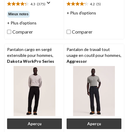
4.3
(375)
4.2
(5)
4.3
4.2
étoile(s)
étoile(s)
+ Plus d'options
Mieux notes
sur
sur
+ Plus d'options
5.
5.
375
5
Comparer
Comparer
évaluations
évaluations
Pantalon cargo en sergé
Pantalon de travail tout
extensible pour hommes,
usage en coutil pour hommes,
Dakota WorkPro Series
Aggressor
Aperçu
Aperçu