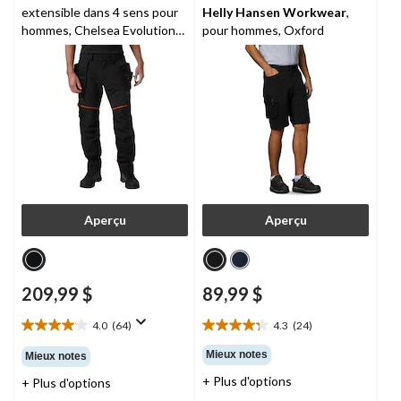
extensible dans 4 sens pour
Helly Hansen Workwear
,
hommes, Chelsea Evolution
pour hommes, Oxford
BRZ,
Helly Hansen
Workwear
Aperçu
Aperçu
209,99 $
89,99 $
4.0
(64)
4.3
(24)
4.0
4.3
étoile(s)
étoile(s)
Mieux notes
Mieux notes
sur
sur
+ Plus d'options
+ Plus d'options
5.
5.