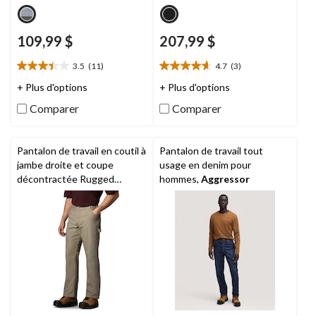
109,99 $
207,99 $
3.5
(11)
4.7
(3)
3.5
4.7
étoile(s)
étoile(s)
+ Plus d'options
+ Plus d'options
sur
sur
Comparer
Comparer
5.
5.
11
3
évaluations
évaluations
Pantalon de travail en coutil à
Pantalon de travail tout
jambe droite et coupe
usage en denim pour
décontractée Rugged
hommes,
Aggressor
FlexMD pour hommes,
Carhartt