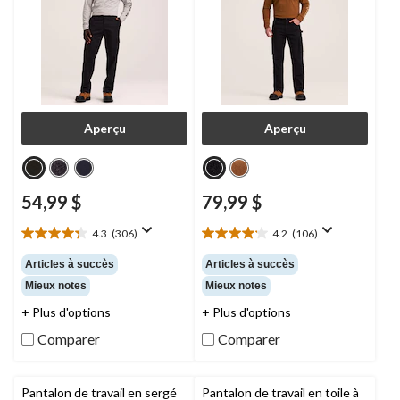
Aperçu
Aperçu
54,99 $
79,99 $
4.3
(306)
4.2
(106)
4.3
4.2
étoile(s)
étoile(s)
Articles à succès
Articles à succès
sur
sur
Mieux notes
Mieux notes
5.
5.
306
106
+ Plus d'options
+ Plus d'options
évaluations
évaluations
Comparer
Comparer
Pantalon de travail en sergé
Pantalon de travail en toile à