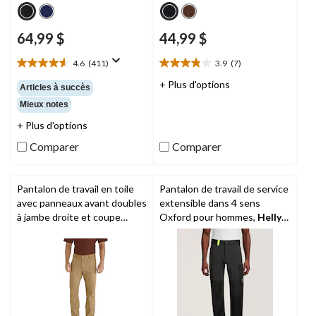
64,99 $
44,99 $
4.6
(411)
3.9
(7)
4.6
3.9
étoile(s)
étoile(s)
+ Plus d'options
Articles à succès
sur
sur
Mieux notes
5.
5.
411
7
+ Plus d'options
évaluations
évaluations
Comparer
Comparer
Pantalon de travail en toile
Pantalon de travail de service
avec panneaux avant doubles
extensible dans 4 sens
à jambe droite et coupe
Oxford pour hommes,
Helly
décontractée pour hommes,
Hansen Workwear
Rigby,
Carhartt