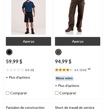
Aperçu
Aperçu
59,99 $
94,99 $
0.0
(0)
4.3
(533)
0.0
4.3
étoile(s)
étoile(s)
+ Plus d'options
Mieux notes
sur
sur
+ Plus d'options
5.
5.
533
Comparer
Comparer
évaluations
Pantalon de construction
Short de travail de service