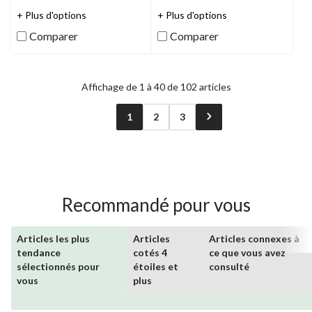
5.0
3.5
étoile(s)
étoile(s)
+ Plus d'options
+ Plus d'options
sur
sur
Comparer
Comparer
5.
5.
2
2
évaluations
évaluations
Affichage de 1 à 40 de 102 articles
1
2
3
Recommandé pour vous
Articles les plus
Articles
Articles connexes à
tendance
cotés 4
ce que vous avez
sélectionnés pour
étoiles et
consulté
vous
plus