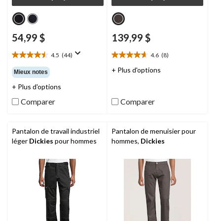
54,99 $
139,99 $
4.5
(44)
4.6
(8)
4.5
4.6
étoile(s)
étoile(s)
+ Plus d'options
Mieux notes
sur
sur
+ Plus d'options
5.
5.
44
8
Comparer
Comparer
évaluations
évaluations
Pantalon de travail industriel
Pantalon de menuisier pour
léger
Dickies
pour hommes
hommes,
Dickies