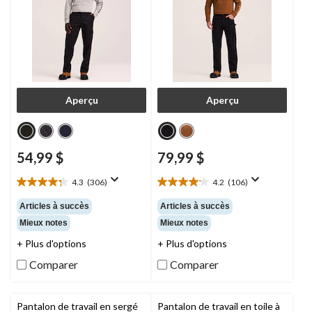
Aperçu
Aperçu
54,99 $
79,99 $
4.3
(306)
4.2
(106)
4.3
4.2
étoile(s)
étoile(s)
Articles à succès
Articles à succès
sur
sur
Mieux notes
Mieux notes
5.
5.
306
106
+ Plus d'options
+ Plus d'options
évaluations
évaluations
Comparer
Comparer
Pantalon de travail en sergé
Pantalon de travail en toile à