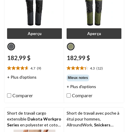
Aperçu
Aperçu
182,99 $
182,99 $
4.7
(9)
4.3
(12)
4.7
4.3
étoile(s)
étoile(s)
+ Plus d'options
Mieux notes
sur
sur
+ Plus d'options
5.
5.
9
12
Comparer
Comparer
évaluations
évaluations
Short de travail cargo
Short de travail avec poche à
extensible
Dakota Workpro
étui pour hommes,
Series
en polyester et coton,
AllroundWork,
Snickers
pour hommes
Workwear