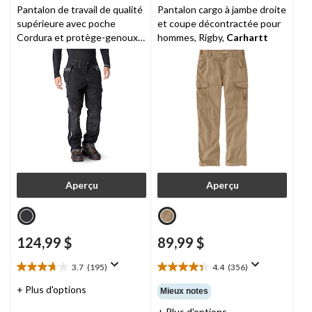
Pantalon de travail de qualité
Pantalon cargo à jambe droite
supérieure avec poche
et coupe décontractée pour
Cordura et protège-genoux
hommes, Rigby,
Carhartt
pour hommes, Eisenhower,
Dickies
Aperçu
Aperçu
124,99 $
89,99 $
3.7
(195)
4.4
(356)
3.7
4.4
étoile(s)
étoile(s)
+ Plus d'options
Mieux notes
sur
sur
+ Plus d'options