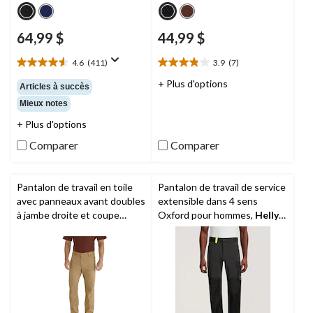
64,99 $
44,99 $
4.6
(411)
3.9
(7)
4.6
3.9
étoile(s)
étoile(s)
+ Plus d'options
Articles à succès
sur
sur
Mieux notes
5.
5.
411
7
+ Plus d'options
évaluations
évaluations
Comparer
Comparer
Pantalon de travail en toile
Pantalon de travail de service
avec panneaux avant doubles
extensible dans 4 sens
à jambe droite et coupe
Oxford pour hommes,
Helly
décontractée pour hommes,
Hansen Workwear
Rigby,
Carhartt