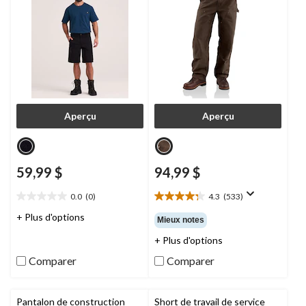
Aperçu
Aperçu
59,99 $
94,99 $
0.0
(0)
4.3
(533)
0.0
4.3
étoile(s)
étoile(s)
+ Plus d'options
Mieux notes
sur
sur
+ Plus d'options
5.
5.
533
Comparer
Comparer
évaluations
Pantalon de construction
Short de travail de service