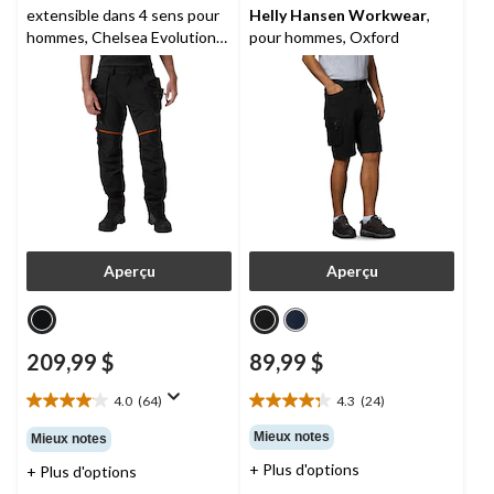
extensible dans 4 sens pour
Helly Hansen Workwear
,
hommes, Chelsea Evolution
pour hommes, Oxford
BRZ,
Helly Hansen
Workwear
Aperçu
Aperçu
209,99 $
89,99 $
4.0
(64)
4.3
(24)
4.0
4.3
étoile(s)
étoile(s)
Mieux notes
Mieux notes
sur
sur
+ Plus d'options
+ Plus d'options
5.
5.