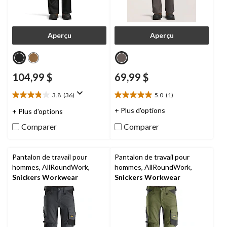
Aperçu
Aperçu
104,99 $
69,99 $
3.8
(36)
5.0
(1)
3.8
5.0
étoile(s)
étoile(s)
+ Plus d'options
+ Plus d'options
sur
sur
Comparer
Comparer
5.
5.
36
1
évaluations
évaluation
Pantalon de travail pour
Pantalon de travail pour
hommes, AllRoundWork,
hommes, AllRoundWork,
Snickers Workwear
Snickers Workwear