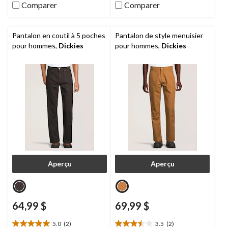
64
24
Comparer
Comparer
évaluations
évaluations
Pantalon en coutil à 5 poches
Pantalon de style menuisier
pour hommes,
Dickies
pour hommes,
Dickies
Aperçu
Aperçu
64,99 $
69,99 $
5.0
(2)
3.5
(2)