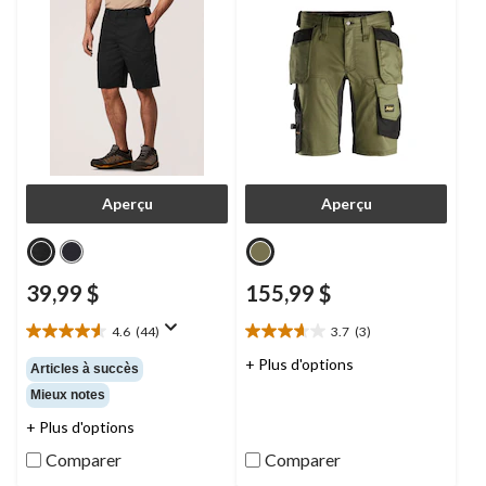
Aperçu
Aperçu
39,99 $
155,99 $
4.6
(44)
3.7
(3)
4.6
3.7
étoile(s)
étoile(s)
+ Plus d'options
Articles à succès
sur
sur
Mieux notes
5.
5.
44
3
+ Plus d'options
évaluations
évaluations
Comparer
Comparer