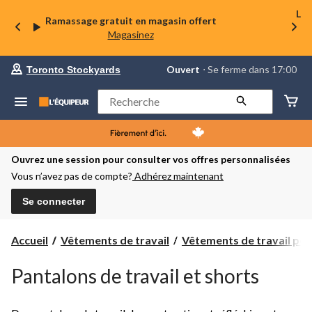
La 
Ramassage gratuit en magasin offert
Magasinez
votre
Ouvert
⋅ Se ferme dans 17:00
Toronto Stockyards
magasin
préféré
est
Rechercher
Toronto
Stockyards,
courament
Ouvert,
Se
Ouvrez une session pour consulter vos offres personnalisées
ferme
Vous n’avez pas de compte?
Adhérez maintenant
dans
à
17:00
Se connecter
cliquer
pour
changer
Accueil
Vêtements de travail
Vêtements de travail pour
Pantalons de travail et shorts