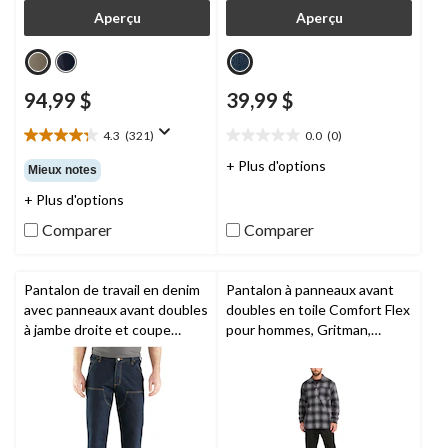
Aperçu
Aperçu
94,99 $
39,99 $
4.3
(321)
0.0
(0)
4.3
0.0
étoile(s)
étoile(s)
+ Plus d'options
Mieux notes
sur
sur
+ Plus d'options
5.
5.
321
Comparer
Comparer
évaluations
Pantalon de travail en denim
Pantalon à panneaux avant
avec panneaux avant doubles
doubles en toile Comfort Flex
à jambe droite et coupe
pour hommes, Gritman,
décontractée Rugged
Timberland PRO
MD
FlexMD pour hommes,
Carhartt