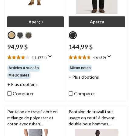
Aperçu
Aperçu
94,99 $
144,99 $
4.1
(774)
4.6
(39)
4.1
4.6
étoile(s)
étoile(s)
Articles à succès
Mieux notes
sur
sur
Mieux notes
+ Plus d'options
5.
5.
774
39
+ Plus d'options
évaluations
évaluations
Comparer
Comparer
Pantalon de travail aéré en
Pantalon de travail tout
mélange de polyester et
usage en coutil à devant
coton avec ruban
double pour hommes,
réfléchissant pour hommes,
Dakota Workpro Series
Coolworks