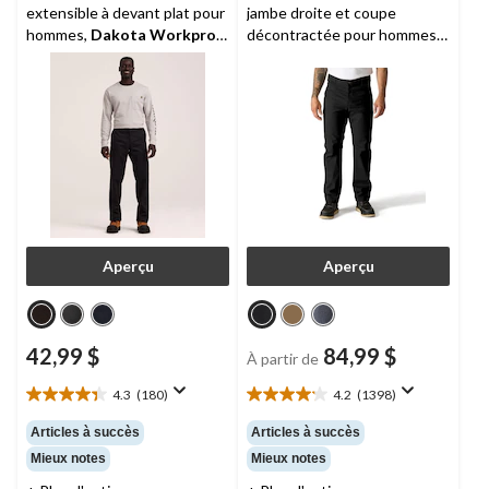
extensible à devant plat pour
jambe droite et coupe
hommes,
Dakota Workpro
décontractée pour hommes,
Series
Rigby,
Carhartt
Aperçu
Aperçu
42,99 $
84,99 $
À partir de
4.3
(180)
4.2
(1398)
4.3
4.2
étoile(s)
étoile(s)
Articles à succès
Articles à succès
sur
sur
Mieux notes
Mieux notes
5.
5.
180
1398