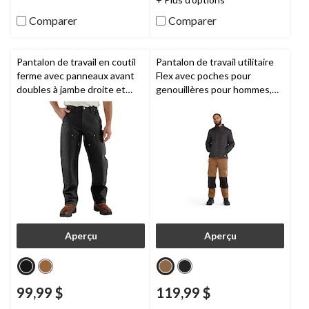
5.
5.
195
356
Comparer
Comparer
évaluations
évaluations
Pantalon de travail en coutil
Pantalon de travail utilitaire
ferme avec panneaux avant
Flex avec poches pour
doubles à jambe droite et
genouillères pour hommes,
coupe ample pour hommes,
Ironhide,
Timberland PRO
B01,
Carhartt
Aperçu
Aperçu
99,99 $
119,99 $