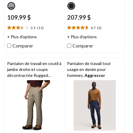
109,99 $
207,99 $
3.5
(11)
4.7
(3)
3.5
4.7
étoile(s)
étoile(s)
+ Plus d'options
+ Plus d'options
sur
sur
Comparer
Comparer
5.
5.
11
3
évaluations
évaluations
Pantalon de travail en coutil à
Pantalon de travail tout
jambe droite et coupe
usage en denim pour
décontractée Rugged
hommes,
Aggressor
FlexMD pour hommes,
Carhartt