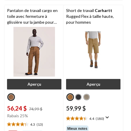
Pantalon de travail cargo en
Short de travail
Carhartt
toile avec fermeture à
Rugged Flex à taille haute,
glissière sur la jambe pour
pour hommes
hommes,
Dakota Workpro
Series
Aperçu
Aperçu
56,24 $
59,99 $
prix
74,99 $
était
Rabais 25%
4.4
(180)
74,99 $
4.4
4.3
(13)
étoile(s)
4.3
Mieux notes