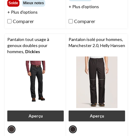
sur
étoile(s)
Solde
Mieux notes
+ Plus d'options
5.
sur
+ Plus d'options
180
5.
évaluations
13
Comparer
Comparer
évaluations
Pantalon tout usage à
Pantalon isolé pour hommes,
genoux doubles pour
Manchester 2.0, Helly Hansen
hommes,
Dickies
Aperçu
Aperçu