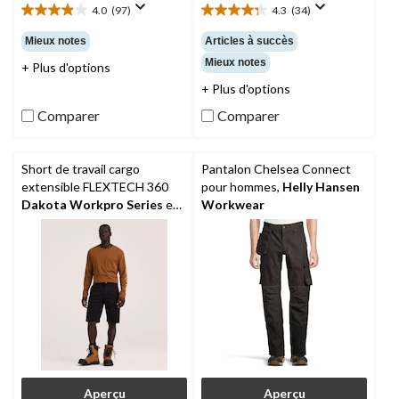
4.0
(97)
4.3
(34)
4.0
4.3
étoile(s)
étoile(s)
Mieux notes
Articles à succès
sur
sur
Mieux notes
+ Plus d'options
5.
5.
97
34
+ Plus d'options
évaluations
évaluations
Comparer
Comparer
Short de travail cargo
Pantalon Chelsea Connect
extensible FLEXTECH 360
pour hommes,
Helly Hansen
Dakota Workpro Series
en
Workwear
sergé, pour hommes
Aperçu
Aperçu