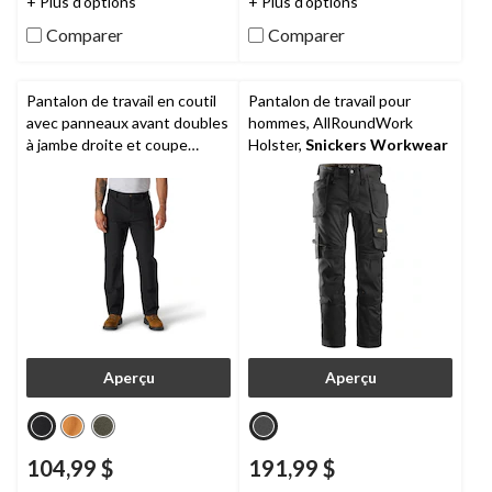
+ Plus d'options
+ Plus d'options
évaluations
évaluations
Comparer
Comparer
Pantalon de travail en coutil
Pantalon de travail pour
avec panneaux avant doubles
hommes, AllRoundWork
à jambe droite et coupe
Holster,
Snickers Workwear
décontractée Rugged
FlexMD pour hommes,
Carhartt
Aperçu
Aperçu
104,99 $
191,99 $