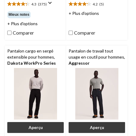
4.3
(375)
4.2
(5)
4.3
4.2
étoile(s)
étoile(s)
+ Plus d'options
Mieux notes
sur
sur
+ Plus d'options
5.
5.
375
5
Comparer
Comparer
évaluations
évaluations
Pantalon cargo en sergé
Pantalon de travail tout
extensible pour hommes,
usage en coutil pour hommes,
Dakota WorkPro Series
Aggressor
Aperçu
Aperçu