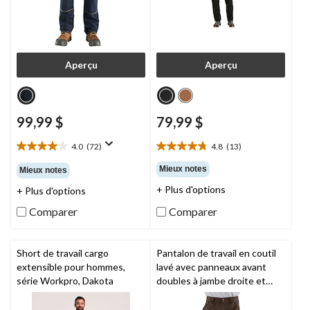
Aperçu
Aperçu
99,99 $
79,99 $
4.0
(72)
4.8
(13)
4.0
4.8
étoile(s)
étoile(s)
Mieux notes
Mieux notes
sur
sur
+ Plus d'options
+ Plus d'options
5.
5.
72
13
Comparer
Comparer
évaluations
évaluations
Short de travail cargo
Pantalon de travail en coutil
extensible pour hommes,
lavé avec panneaux avant
série Workpro, Dakota
doubles à jambe droite et
coupe ample pour hommes,
Carhartt