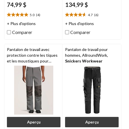
74,99 $
134,99 $
5.0
(4)
4.7
(6)
5.0
4.7
étoile(s)
étoile(s)
+ Plus d'options
+ Plus d'options
sur
sur
Comparer
Comparer
5.
5.
4
6
évaluations
évaluations
Pantalon de travail avec
Pantalon de travail pour
protection contre les tiques
hommes, AllroundWork,
et les moustiques pour
Snickers Workwear
hommes, série WorkPro,
Dakota
Aperçu
Aperçu