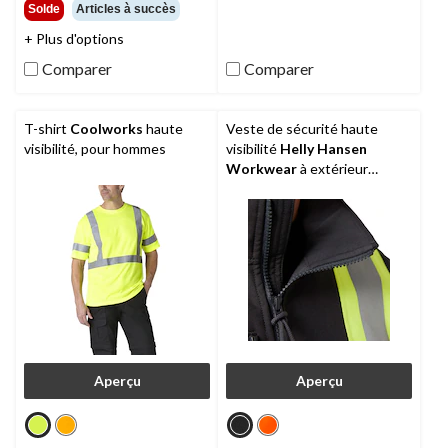
5.
étoile(s)
de
Solde
Articles à succès
1
sur
39,99 $
évaluation
+ Plus d'options
5.
8
Comparer
Comparer
évaluations
T-shirt
Coolworks
haute
Veste de sécurité haute
visibilité, pour hommes
visibilité
Helly Hansen
Workwear
à extérieur
souple pour hommes, Alta
Aperçu
Aperçu