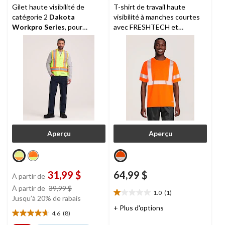
Gilet haute visibilité de
T-shirt de travail haute
catégorie 2
Dakota
visibilité à manches courtes
Workpro Series
, pour
avec FRESHTECH et
hommes
insectifuge pour hommes,
série WorkPro, Dakota
Aperçu
Aperçu
31,99 $
64,99 $
À partir de
prix
À partir de
39,99 $
1.0
(1)
1.0
était
Jusqu’à 20% de rabais
étoile(s)
à
+ Plus d'options
4.6
(8)
sur
4.6
partir