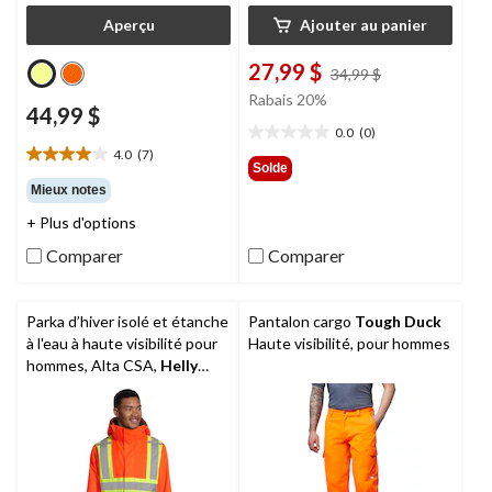
Aperçu
Ajouter au panier
27,99 $
prix
34,99 $
était
Rabais 20%
44,99 $
34,99 $
0.0
(0)
0.0
4.0
(7)
étoile(s)
4.0
Solde
sur
étoile(s)
Mieux notes
5.
sur
+ Plus d'options
5.
7
Comparer
Comparer
évaluations
Parka d’hiver isolé et étanche
Pantalon cargo
Tough Duck
à l'eau à haute visibilité pour
Haute visibilité, pour hommes
hommes, Alta CSA,
Helly
Hansen Workwear