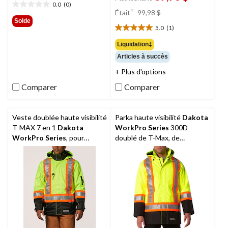
0.0
(0)
0.0
prix
±
Était
99,98 $
étoile(s)
était
Solde
sur
5.0
(1)
99,98 $
5.0
5.
étoile(s)
Liquidation‡
sur
Articles à succès
5.
1
+ Plus d'options
évaluation
Comparer
Comparer
Veste doublée haute visibilité
Parka haute visibilité
Dakota
T-MAX 7 en 1
Dakota
WorkPro Series
300D
WorkPro Series
, pour
doublé de T-Max, de
hommes
catégorie 2, pour hommes