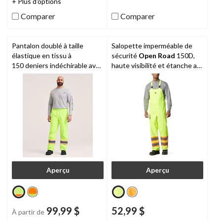
+ Plus d'options
4
5.
évaluations
Comparer
Comparer
Pantalon doublé à taille
Salopette imperméable de
élastique en tissu à
sécurité
Open Road
150D,
150 deniers indéchirable avec
haute visibilité et étanche au
ruban VizLiteMD de niveau 2
vent, pour hommes
pour hommes,
Dakota
WorkPro Series
Aperçu
Aperçu
99,99 $
52,99 $
À partir de