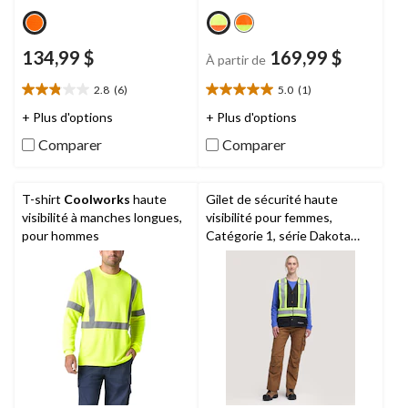
134,99 $
169,99 $
À partir de
2.8
(6)
5.0
(1)
2.8
5.0
étoile(s)
étoile(s)
+ Plus d'options
+ Plus d'options
sur
sur
Comparer
Comparer
5.
5.
6
1
évaluations
évaluation
T-shirt
Coolworks
haute
Gilet de sécurité haute
visibilité à manches longues,
visibilité pour femmes,
pour hommes
Catégorie 1, série Dakota
WorkPro