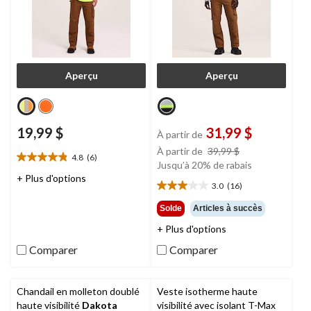
Aperçu
Aperçu
19,99 $
31,99 $
À partir de
prix
À partir de
39,99 $
4.8
(6)
4.8
était
Jusqu’à 20% de rabais
étoile(s)
+ Plus d'options
à
3.0
(16)
sur
3.0
partir
5.
étoile(s)
de
Solde
Articles à succès
6
sur
39,99 $
évaluations
+ Plus d'options
5.
16
Comparer
Comparer
évaluations
Chandail en molleton doublé
Veste isotherme haute
haute visibilité
Dakota
visibilité avec isolant T-Max