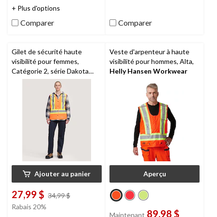
sur
+ Plus d'options
évaluations
5.
17
Comparer
Comparer
évaluations
Gilet de sécurité haute
Veste d'arpenteur à haute
visibilité pour femmes,
visibilité pour hommes, Alta,
Catégorie 2, série Dakota
Helly Hansen Workwear
WorkPro
Ajouter au panier
Aperçu
27,99 $
prix
34,99 $
était
Rabais 20%
89,98 $
34,99 $
Maintenant