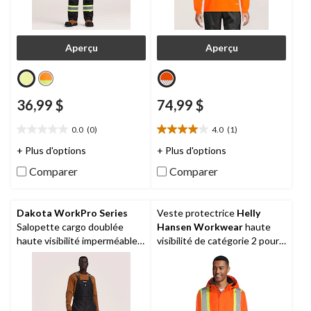
Aperçu
Aperçu
36,99 $
74,99 $
0.0
(0)
4.0
(1)
0.0
4.0
étoile(s)
étoile(s)
+ Plus d'options
+ Plus d'options
sur
sur
Comparer
Comparer
5.
5.
1
évaluation
Dakota WorkPro Series
Veste protectrice
Helly
Salopette cargo doublée
Hansen Workwear
haute
haute visibilité imperméable
visibilité de catégorie 2 pour
HD3 T-MAX pour hommes
hommes, Alta