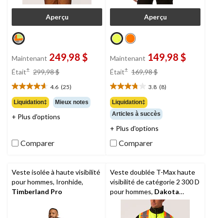
Aperçu
Aperçu
249,98 $
149,98 $
Maintenant
Maintenant
prix
prix
±
±
Était
299,98 $
Était
169,98 $
était
était
4.6
(25)
3.8
(8)
299,98 $
169,98 $
4.6
3.8
étoile(s)
étoile(s)
Liquidation‡
Mieux notes
Liquidation‡
sur
sur
Articles à succès
+ Plus d'options
5.
5.
25
8
+ Plus d'options
évaluations
évaluations
Comparer
Comparer
Veste isolée à haute visibilité
Veste doublée T-Max haute
pour hommes, Ironhide,
visibilité de catégorie 2 300 D
Timberland Pro
pour hommes,
Dakota
WorkPro Series