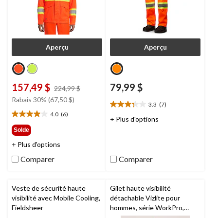
Aperçu
Aperçu
157,49 $
79,99 $
prix
224,99 $
était
Rabais 30% (67,50 $)
3.3
(7)
224,99 $
3.3
4.0
(6)
étoile(s)
4.0
+ Plus d'options
sur
étoile(s)
Solde
5.
sur
+ Plus d'options
7
5.
évaluations
6
Comparer
Comparer
évaluations
Veste de sécurité haute
Gilet haute visibilité
visibilité avec Mobile Cooling,
détachable Vizlite pour
Fieldsheer
hommes, série WorkPro,
Dakota