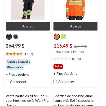
Aperçu
Aperçu
264,99 $
115,49 $
prix
164,99 $
était
Rabais 30% (49,50 $)
4.5
(6)
164,99 $
4.5
0.0
(0)
étoile(s)
0.0
Articles à succès
sur
étoile(s)
Solde
Mieux notes
5.
sur
+ Plus d'options
6
5.
+ Plus d'options
évaluations
Comparer
Comparer
Veste haute visibilité 3-en-1
Chemise de sécurité jaune
pour hommes, série WorkPro,
haute visibilité à capuche et
Dakota
en tissu à œil pour hommes,