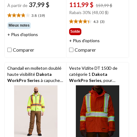
37,99 $
111,99 $
prix
À partir de
159,99 $
était
Rabais 30% (48,00 $)
3.8
(19)
159,99 $
3.8
4.3
(3)
étoile(s)
4.3
Mieux notes
sur
étoile(s)
Solde
+ Plus d'options
5.
sur
+ Plus d'options
19
5.
évaluations
3
Comparer
Comparer
évaluations
Chandail en molleton doublé
Veste Vizlite DT 150D de
haute visibilité
Dakota
catégorie 1
Dakota
WorkPro Series
à capuche
WorkPro Series
, pour
et à glissière pleine longueur,
hommes
pour hommes