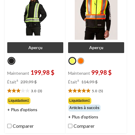
Aperçu
Aperçu
199,98 $
99,98 $
Maintenant
Maintenant
prix
prix
±
±
Était
239,99 $
Était
114,99 $
était
était
3.0
(3)
5.0
(5)
239,99 $
114,99 $
3.0
5.0
étoile(s)
étoile(s)
Liquidation‡
Liquidation‡
sur
sur
Articles à succès
+ Plus d'options
5.
5.
3
5
+ Plus d'options
évaluations
évaluations
Comparer
Comparer