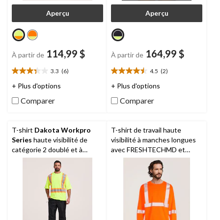
Aperçu
Aperçu
114,99 $
164,99 $
À partir de
À partir de
3.3
(6)
4.5
(2)
3.3
4.5
étoile(s)
étoile(s)
+ Plus d'options
+ Plus d'options
sur
sur
Comparer
Comparer
5.
5.
6
2
évaluations
évaluations
T-shirt
Dakota Workpro
T-shirt de travail haute
Series
haute visibilité de
visibilité à manches longues
catégorie 2 doublé et à
avec FRESHTECHMD et
manches courtes, pour
insectifuge pour hommes,
hommes
série WorkPro, Dakota