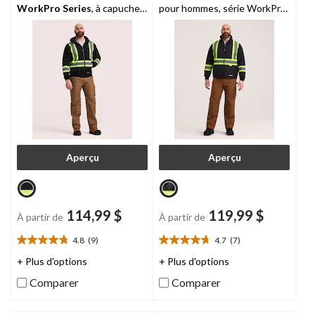
WorkPro Series
, à capuche
pour hommes, série WorkPro,
et à glissière pleine longueur,
Dakota
pour hommes
Aperçu
Aperçu
114,99 $
119,99 $
À partir de
À partir de
4.8
(9)
4.7
(7)
4.8
4.7
étoile(s)
étoile(s)
+ Plus d'options
+ Plus d'options
sur
sur
Comparer
Comparer
5.
5.
9
7
évaluations
évaluations