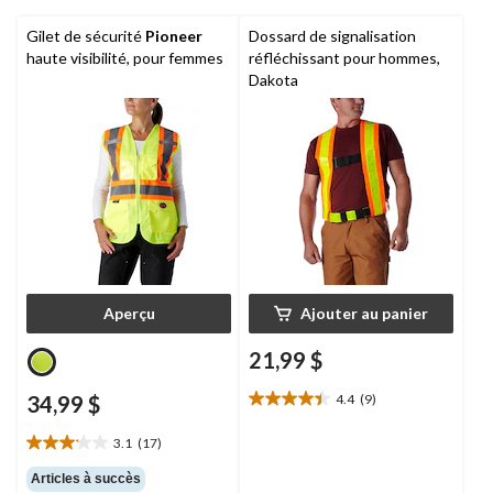
Gilet de sécurité
Pioneer
Dossard de signalisation
haute visibilité, pour femmes
réfléchissant pour hommes,
Dakota
Aperçu
Ajouter au panier
21,99 $
34,99 $
4.4
(9)
4.4
étoile(s)
3.1
(17)
sur
3.1
5.
étoile(s)
Articles à succès
9