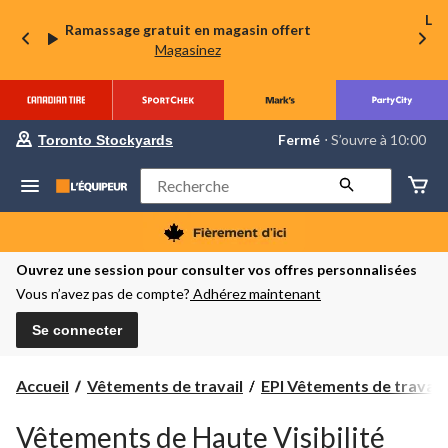
La 
Ramassage gratuit en magasin offert
Magasinez
votre
Fermé
⋅ S’ouvre à 10:00
Toronto Stockyards
magasin
préféré
est
Rechercher
Toronto
Stockyards,
courament
Fermé,
S’ouvre
Ouvrez une session pour consulter vos offres personnalisées
à
Vous n’avez pas de compte?
Adhérez maintenant
à
10:00
cliquer
Se connecter
pour
changer
Accueil
Vêtements de travail
EPI Vêtements de travail
Vêtements de Haute Visibilité