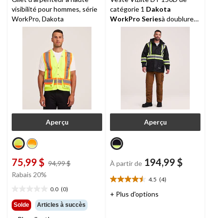
visibilité pour hommes, série
catégorie 1
Dakota
WorkPro, Dakota
WorkPro Series
à doublure
T-Max, pour hommes
Aperçu
Aperçu
75,99 $
194,99 $
prix
94,99 $
À partir de
était
Rabais 20%
4.5
(4)
94,99 $
4.5
0.0
(0)
étoile(s)
0.0
+ Plus d'options
sur
étoile(s)
Solde
Articles à succès
5.
sur