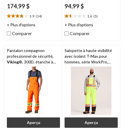
174,99 $
94,99 $
3.9
(14)
1.6
(5)
3.9
1.6
étoile(s)
étoile(s)
+ Plus d'options
+ Plus d'options
sur
sur
Comparer
Comparer
5.
5.
14
5
évaluations
évaluations
Pantalon compagnon
Salopette à haute visibilité
professionnel de sécurité,
avec isolant T-Max pour
Viking
®, 300D, étanche à
hommes, série WorkPro,
l’eau et à bavette amovible,
Dakota
pour hommes
Aperçu
Aperçu