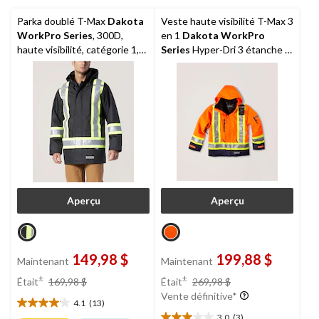
Parka doublé T-Max
Dakota
Veste haute visibilité T-Max 3
WorkPro Series
, 300D,
en 1
Dakota WorkPro
haute visibilité, catégorie 1,
Series
Hyper-Dri 3 étanche à
pour hommes
l'eau, pour hommes
Aperçu
Aperçu
149,98 $
199,88 $
Maintenant
Maintenant
prix
prix
±
±
Était
169,98 $
Était
269,98 $
était
était
Vente définitive*
4.1
(13)
169,98 $
269,98 $
4.1
3.0
(3)