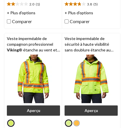
2.0
(1)
3.8
(5)
2.0
3.8
étoile(s)
étoile(s)
+ Plus d'options
+ Plus d'options
sur
sur
Comparer
Comparer
5.
5.
1
5
évaluation
évaluations
Veste imperméable de
Veste imperméable de
compagnon professionnel
sécurité à haute visibilité
Viking
® étanche au vent et
sans doublure étanche au
haute visibilité, pour hommes
vent et à l'eau pour hommes,
Open Road
, 150D
Aperçu
Aperçu