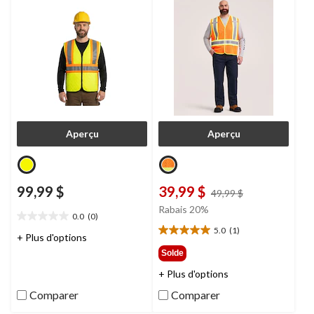
Aperçu
Aperçu
99,99 $
39,99 $
prix
49,99 $
était
Rabais 20%
0.0
(0)
49,99 $
0.0
5.0
(1)
étoile(s)
5.0
+ Plus d'options
sur
étoile(s)
Solde
5.
sur
+ Plus d'options
5.
1
Comparer
Comparer
évaluation