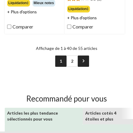
étoile(s)
3.0
Liquidation‡
Mieux notes
sur
étoile(s)
Liquidation‡
+ Plus d'options
5.
sur
+ Plus d'options
13
5.
évaluations
3
Comparer
Comparer
évaluations
Affichage de 1 à 40 de 55 articles
1
2
Recommandé pour vous
Articles les plus tendance
Articles cotés 4
sélectionnés pour vous
étoiles et plus