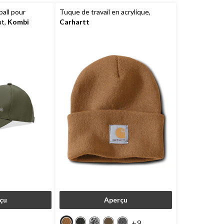
all pour
Tuque de travail en acrylique,
ut,
Kombi
Carhartt
çu
Aperçu
+9