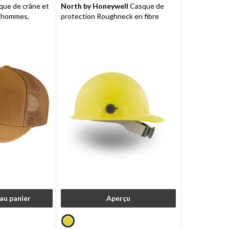
que de crâne et
North by Honeywell
Casque de
ur hommes,
protection Roughneck en fibre
métallique
au panier
Aperçu