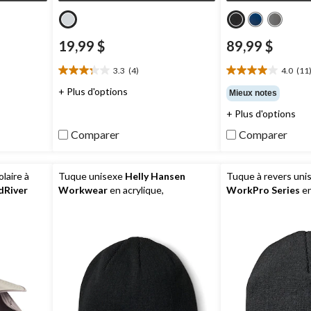
19,99 $
89,99 $
3.3
(4)
4.0
(11
3.3
4.0
étoile(s)
étoile(s)
+ Plus d'options
Mieux notes
sur
sur
+ Plus d'options
5.
5.
4
11
Comparer
Comparer
évaluations
évaluations
laire à
Tuque unisexe
Helly Hansen
Tuque à revers uni
dRiver
Workwear
en acrylique,
WorkPro Series
en
Kensington
2 couches