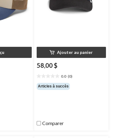
çu
Ajouter au panier
58,00 $
0.0
(0)
prix
0.0
était
étoile(s)
Articles à succès
sur
36,99 $
5.
Comparer