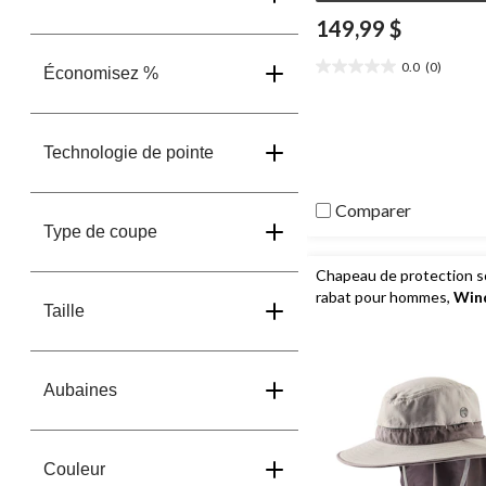
149,99 $
0.0
(0)
Économisez %
0.0
étoile(s)
sur
5.
Technologie de pointe
Comparer
Type de coupe
Chapeau de protection so
rabat pour hommes,
Win
Taille
Aubaines
Couleur