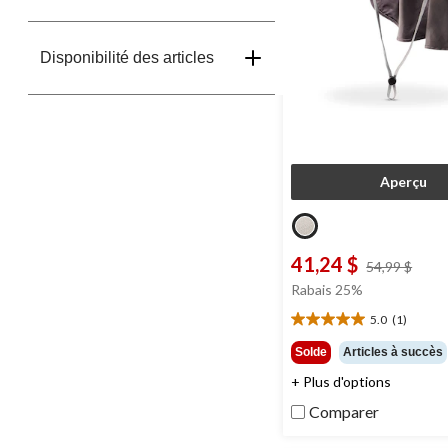
Disponibilité des articles
Aperçu
41,24 $
prix
54,99 $
était
Rabais 25%
54,9
5.0
(1)
5.0
étoile(s)
Solde
Articles à succès
sur
+ Plus d'options
5.
1
Comparer
évaluation