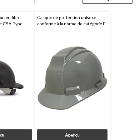
on en fibre
Casque de protection unisexe
me CSA Type
conforme à la norme de catégorie E,
,
North by
type 2,
Dakota WorkPro Series
çu
Aperçu