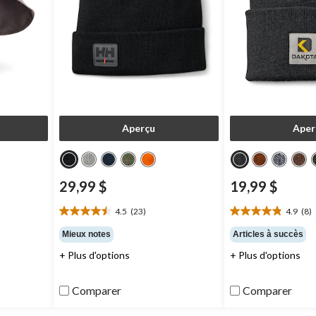
Aperçu
Aper
29,99 $
19,99 $
4.5
(23)
4.9
(8)
9 $
4.5
4.9
étoile(s)
étoile(s)
Mieux notes
Articles à succès
sur
sur
+ Plus d'options
+ Plus d'options
5.
5.
23
8
évaluations
évaluations
Comparer
Comparer