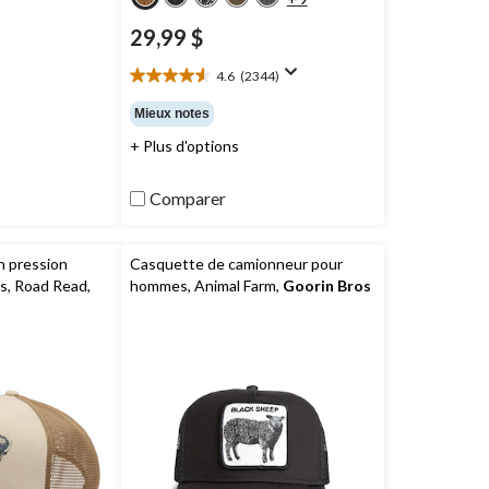
29,99 $
prix
était
4.6
(2344)
34,95 $
4.6
étoile(s)
Mieux notes
sur
+ Plus d'options
5.
2344
évaluations
Comparer
n pression
Casquette de camionneur pour
s, Road Read,
hommes, Animal Farm,
Goorin Bros