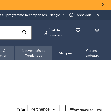
z au programme Récompenses Triangle
Connexion
EN
État de
command
es &
Nouveautés et
Cartes-
Marques
ation
Tendances
cadeaux
Trier
Pertinence
Affichage en liste