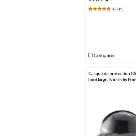
4.8
(5)
4.8
étoile(s)
sur
5.
5
évaluations
Comparer
Casque de protection CS
bord large,
North by Ho