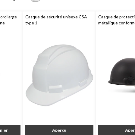
ord large
Casque de sécurité unisexe CSA
Casque de protecti
ine
type 1
métallique confor
1 Classe C unisexe
Honeywell
nier
Aperçu
Aper