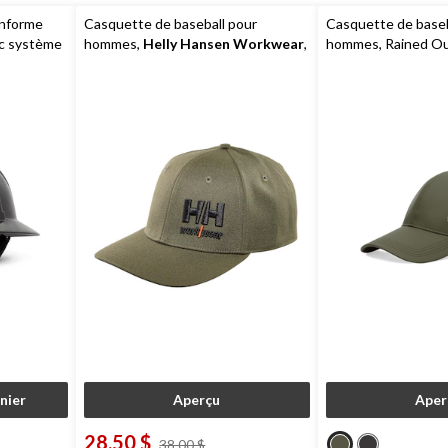
onforme
Casquette de baseball pour
Casquette de baseb
ec système
hommes,
Helly Hansen Workwear
,
hommes, Rained O
unisexe,
Kensington
nier
Aperçu
Aper
28,50 $
prix
38,00 $