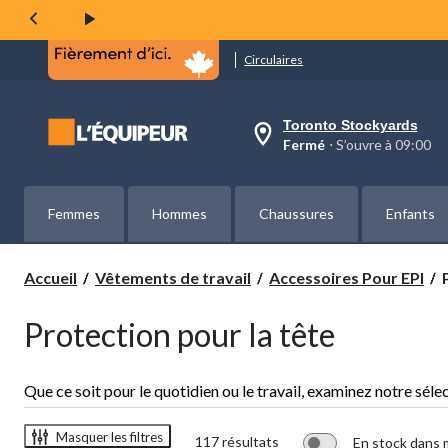
Circulaires
Toronto Stockyards
votre
Fermé
⋅ S’ouvre à 09:00
magasin
préféré
est
Toronto
Femmes
Hommes
Chaussures
Enfants
Stockyards,
courament
Fermé,
S’ouvre
Accueil
Vêtements de travail
Accessoires Pour EPI
à
à
l
09:00
Protection pour la tête
t
cliquer
pour
changer
Que ce soit pour le quotidien ou le travail, examinez notre sél
Masquer les filtres
117 résultats
En stock dans