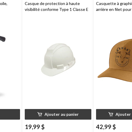
ile,
Casque de protection à haute
Casquette à graphi
visibilité conforme Type 1 Classe E
arrière en filet po
et G unisexe,
Workhorse
Carhartt
Ajouter au panier
Ajouter 
19,99 $
42,99 $