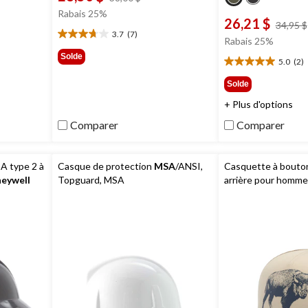
était
Rabais 25%
26,21 $
38,00 $
34,95 $
3.7
(7)
3.7
Rabais 25%
étoile(s)
Solde
5.0
(2)
sur
5.0
5.
étoile(s)
Solde
7
sur
+ Plus d'options
évaluations
5.
2
Comparer
Comparer
évaluations
A type 2 à
Casque de protection
MSA
/ANSI,
Casquette à bouto
neywell
Topguard, MSA
arrière pour homme
Columbia