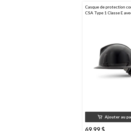
Casque de protection c
CSA Type 1 Classe E av
de suspension Fas-Trac 
Topguard,
MSA
Ajouter au pa
69,99 $