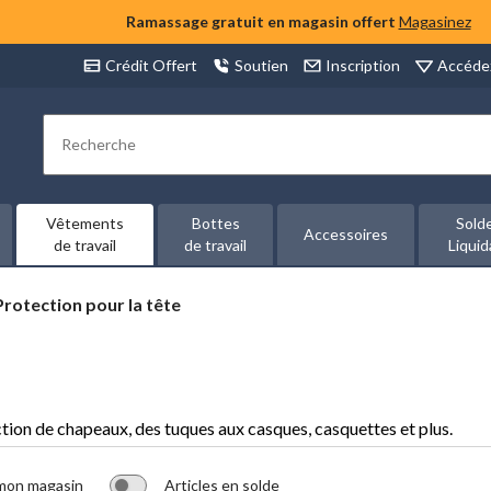
Ramassage gratuit en magasin offert
Magasinez
Accéde
Crédit Offert
Soutien
Inscription
Rechercher
Vêtements
Bottes
Sold
Accessoires
de travail
de travail
Liquid
Protection
Protection pour la tête
pour
a
ête
ection de chapeaux, des tuques aux casques, casquettes et plus.
 mon magasin
Articles en solde