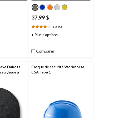
37,99 $
)
4.0
(5)
4.0
étoile(s)
+ Plus d'options
sur
5.
5
Comparer
évaluations
sexe
Dakota
Casque de sécurité
Workhorse
 acrylique à
CSA Type 1