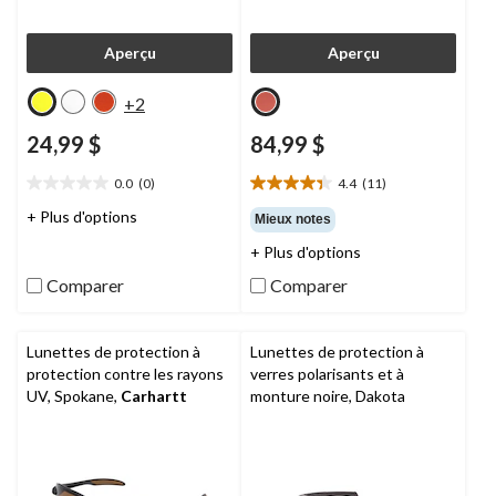
Aperçu
Aperçu
+2
24,99 $
84,99 $
0.0
(0)
4.4
(11)
0.0
4.4
étoile(s)
étoile(s)
+ Plus d'options
Mieux notes
sur
sur
+ Plus d'options
5.
5.
11
Comparer
Comparer
évaluations
Lunettes de protection à
Lunettes de protection à
protection contre les rayons
verres polarisants et à
UV, Spokane,
Carhartt
monture noire, Dakota