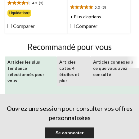
4.3
(3)
19,99 $
4.3
5.0
(3)
5.0
étoile(s)
Liquidation‡
étoile(s)
+ Plus d'options
sur
sur
5.
Comparer
Comparer
5.
3
3
évaluations
évaluations
Recommandé pour vous
Articles les plus
Articles
Articles connexes à
tendance
cotés 4
ce que vous avez
sélectionnés pour
étoiles et
consulté
vous
plus
Ouvrez une session pour consulter vos offres
personnalisées
Se connecter