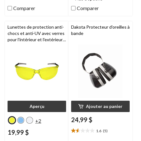
7
sur
Comparer
Comparer
évaluations
5.
7
évaluations
Lunettes de protection anti-
Dakota Protecteur d'oreilles à
chocs et anti-UV avec verres
bande
pour l'intérieur et l'extérieur
pour hommes,
Dakota
Aperçu
Ajouter au panier
24,99 $
+2
19,99 $
1.6
(5)
1.6
étoile(s)