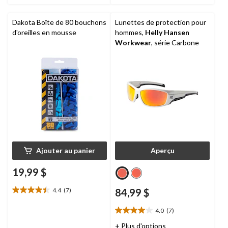
3
évaluations
Dakota Boîte de 80 bouchons
Lunettes de protection pour
d'oreilles en mousse
hommes,
Helly Hansen
Workwear
, série Carbone
Ajouter au panier
Aperçu
19,99 $
4.4
(7)
84,99 $
4.4
étoile(s)
4.0
(7)
sur
4.0
5.
étoile(s)
+ Plus d'options