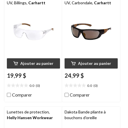
UV, Billings,
Carhartt
UV, Carbondale,
Carhartt
Ajouter au panier
Ajouter au panier
19,99 $
24,99 $
0.0
(0)
0.0
(0)
0.0
0.0
étoile(s)
étoile(s)
Comparer
Comparer
sur
sur
5.
5.
Lunettes de protection,
Dakota Bande pliante à
Helly Hansen Workwear
bouchons d’oreille