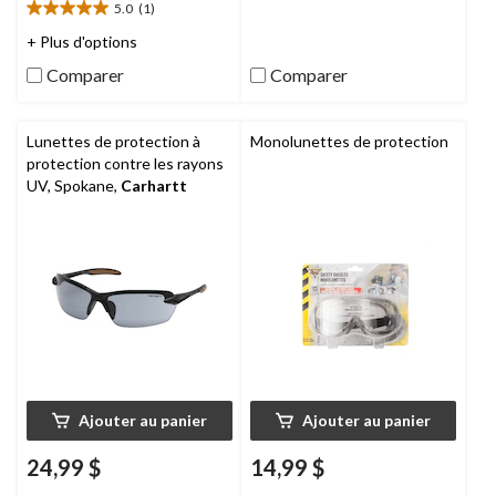
5.0
(1)
sur
5.0
5.
étoile(s)
+ Plus d'options
5
sur
Comparer
Comparer
évaluations
5.
1
évaluation
Lunettes de protection à
Monolunettes de protection
protection contre les rayons
UV, Spokane,
Carhartt
Ajouter au panier
Ajouter au panier
24,99 $
14,99 $