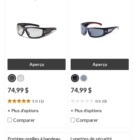
Workwear
Aperçu
Aperçu
74,99 $
74,99 $
5.0
(1)
0.0
(0)
5.0
0.0
étoile(s)
étoile(s)
+ Plus d'options
+ Plus d'options
sur
sur
Comparer
Comparer
5.
5.
1
évaluation
Protège-oreilles à bandeau
Lunettes de sécurité