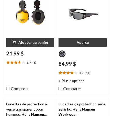
Ajouter au panier
Aperçu
21,99 $
3.7
(6)
84,99 $
3.7
étoile(s)
3.9
(14)
sur
3.9
5.
étoile(s)
+ Plus d'options
6
sur
Comparer
Comparer
évaluations
5.
14
évaluations
Lunettes de protection à
Lunettes de protection série
verre transparent pour
Ballistic,
Helly Hansen
hommes,
Helly Hansen
Workwear