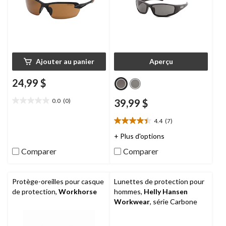
Ajouter au panier
Aperçu
24,99 $
0.0
(0)
39,99 $
0.0
étoile(s)
4.4
(7)
sur
4.4
5.
étoile(s)
+ Plus d'options
sur
Comparer
Comparer
5.
7
évaluations
Protège-oreilles pour casque
Lunettes de protection pour
de protection,
Workhorse
hommes,
Helly Hansen
Workwear
, série Carbone