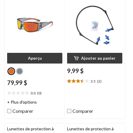
Aperçu
Ajouter au panier
9,99 $
79,99 $
3.5
(2)
3.5
étoile(s)
0.0
(0)
sur
0.0
5.
étoile(s)
+ Plus d'options
2
sur
Comparer
Comparer
évaluations
5.
Lunettes de protection à
Lunettes de protection à