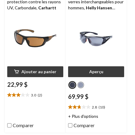
protection contre les rayons
verres interchangeables pour
UV, Carbondale,
Carhartt
hommes,
Helly Hansen
Workwear
Men
Ajouter au panier
Aperçu
22,99 $
3.0
(2)
69,99 $
3.0
étoile(s)
2.8
(10)
sur
2.8
5.
étoile(s)
+ Plus d'options
2
sur
Comparer
Comparer
évaluations
5.
10