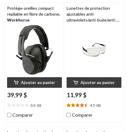
évaluations
Protège-oreilles compact
Lunettes de protection
repliable en fibre de carbone,
ajustables anti-
Workhorse
ultraviolets/anti-buée/anti-
égratignures unisexes,
Workhorse
Ajouter au panier
Ajouter au panier
39,99 $
11,99 $
0.0
(0)
4.5
(8)
0.0
4.5
étoile(s)
étoile(s)
Comparer
Comparer
sur
sur
5.
5.
8