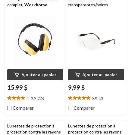
complet,
Workhorse
transparentes/noires
Ajouter au panier
Ajouter au panier
15,99 $
9,99 $
3.9
(15)
5.0
(2)
3.9
5.0
étoile(s)
étoile(s)
Comparer
Comparer
sur
sur
5.
5.
15
2
Lunettes de protection à
Lunettes de protection à
évaluations
évaluations
protection contre les rayons
protection contre les rayons