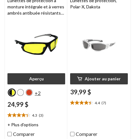
Lunettes de protection à
Lunettes de protection,
évaluations
monture intégrale et à verres
Polar-X, Dakota
ambrés antibuée résistants
aux rayons UV et aux chocs
Aperçu
Ajouter au panier
39,99 $
+2
24,99 $
4.4
(7)
4.4
étoile(s)
4.3
(3)
sur
4.3
5.
étoile(s)
+ Plus d'options
7
sur
Comparer
Comparer
évaluations
5.