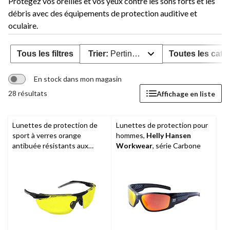
Protégez vos oreilles et vos yeux contre les sons forts et les
débris avec des équipements de protection auditive et
oculaire.
Tous les filtres
Trier:
Pertinence
Toutes les caté
En stock dans mon magasin
28 résultats
Affichage en liste
Lunettes de protection de
Lunettes de protection pour
sport à verres orange
hommes,
Helly Hansen
antibuée résistants aux
Workwear
, série Carbone
rayons UV et aux chocs