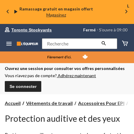
La 
Ramassage gratuit en magasin offert
Magasinez
votre
Fermé
⋅ S’ouvre à 09:00
Toronto Stockyards
magasin
préféré
est
Rechercher
Toronto
Stockyards,
courament
Fermé,
S’ouvre
Ouvrez une session pour consulter vos offres personnalisées
à
Vous n’avez pas de compte?
Adhérez maintenant
à
09:00
cliquer
Se connecter
pour
changer
Pr
Accueil
Vêtements de travail
Accessoires Pour EPI
Pr
au
et
Protection auditive et des yeux
d
y