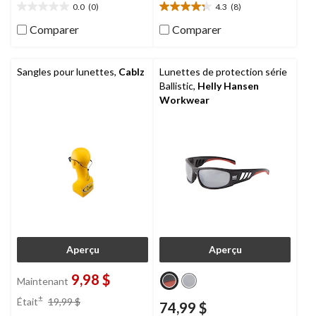
0.0
(0)
4.3
(8)
0.0
4.3
étoile(s)
étoile(s)
Comparer
Comparer
sur
sur
5.
5.
8
Sangles pour lunettes,
Cablz
Lunettes de protection série
évaluations
Ballistic,
Helly Hansen
Workwear
Aperçu
Aperçu
9,98 $
Maintenant
prix
±
Était
19,99 $
74,99 $
était