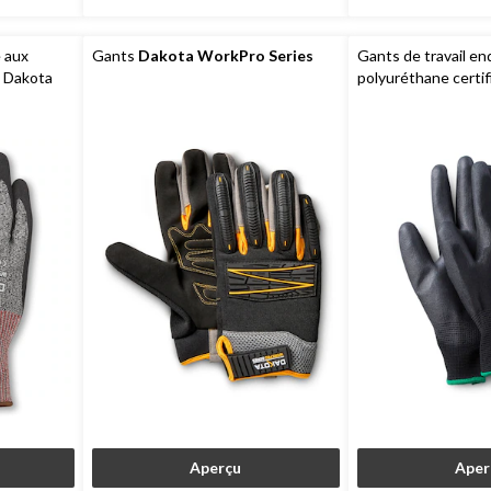
e aux
Gants
Dakota WorkPro Series
Gants de travail en
, Dakota
polyuréthane certi
unisexes, paquet de
Aggressor
Aperçu
Aper