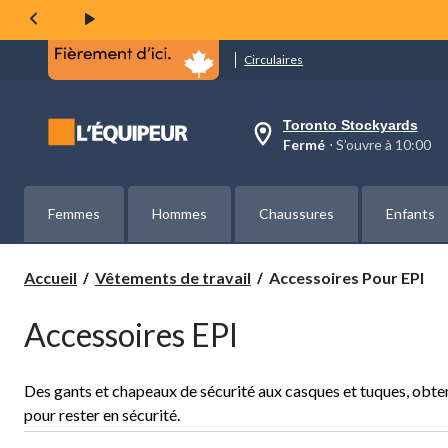
Circulaires
Toronto Stockyards
votre
Fermé
⋅ S’ouvre à 10:00
magasin
préféré
est
Toronto
Femmes
Hommes
Chaussures
Enfants
Stockyards,
courament
Fermé,
S’ouvre
Accessoires
Accueil
Vêtements de travail
Accessoires Pour EPI
à
Pour
à
EPI
10:00
Accessoires EPI
cliquer
pour
changer
Des gants et chapeaux de sécurité aux casques et tuques, obte
pour rester en sécurité.