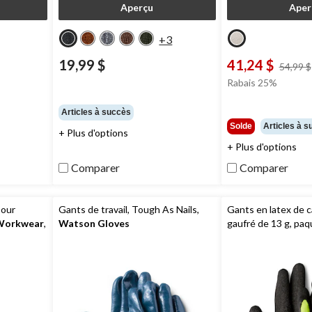
Aperçu
Aper
+3
19,99 $
41,24 $
54,99 $
Rabais 25%
Articles à succès
Solde
Articles à 
+ Plus d'options
+ Plus d'options
Comparer
Comparer
pour
Gants de travail, Tough As Nails,
Gants en latex de 
 Workwear
,
Watson Gloves
gaufré de 13 g, paq
Aggressor