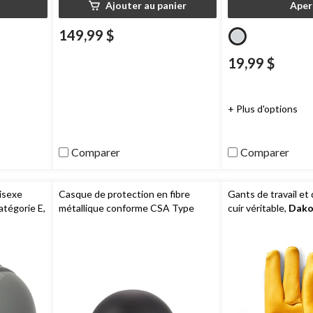
Ajouter au panier
Aper
149,99 $
19,99 $
+ Plus d'options
Comparer
Comparer
isexe
Casque de protection en fibre
Gants de travail et
atégorie E,
métallique conforme CSA Type
cuir véritable,
Dako
 Series
1 Classe C unisexe,
North by
Series
Honeywell