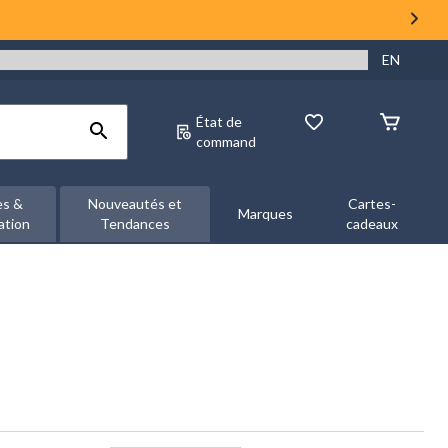
EN
État de
command
es &
Nouveautés et
Cartes-
Marques
ation
Tendances
cadeaux