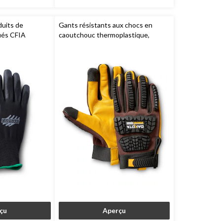
duits de
Gants résistants aux chocs en
fiés CFIA
caoutchouc thermoplastique,
 6 paires,
Ultimate,
Dakota Workpro Series
çu
Aperçu