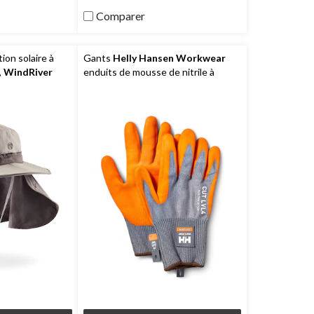
Comparer
on solaire à
Gants
Helly Hansen Workwear
,
WindRiver
enduits de mousse de nitrile à
protection anti-coupures de niveau
A0