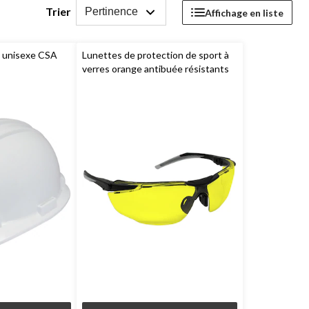
Trier
Pertinence
Affichage en liste
é unisexe CSA
Lunettes de protection de sport à
verres orange antibuée résistants
aux rayons UV et aux chocs