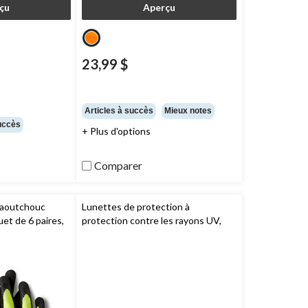
çu
Aperçu
23,99 $
prix
était
54,99 $
Articles à succès
Mieux notes
succès
+ Plus d'options
Comparer
caoutchouc
Lunettes de protection à
uet de 6 paires,
protection contre les rayons UV,
Spokane,
Carhartt