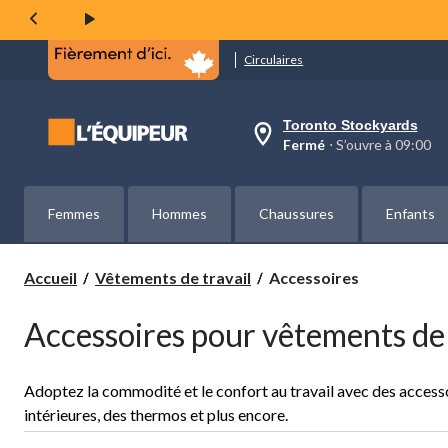
Circulaires
Toronto Stockyards
votre
Fermé
⋅ S’ouvre à 09:00
magasin
préféré
est
Toronto
Femmes
Hommes
Chaussures
Enfants
Stockyards,
courament
Fermé,
S’ouvre
Accessoires
Accueil
Vêtements de travail
Accessoires
à
à
09:00
Accessoires pour vêtements de 
cliquer
pour
changer
Adoptez la commodité et le confort au travail avec des accessoi
intérieures, des thermos et plus encore.