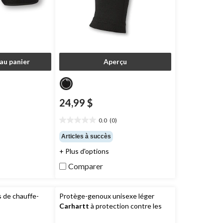
au panier
Aperçu
24,99 $
0.0
(0)
0.0
étoile(s)
Articles à succès
sur
+ Plus d'options
5.
Comparer
s de chauffe-
Protège-genoux unisexe léger
Carhartt
à protection contre les
chocs, XRD