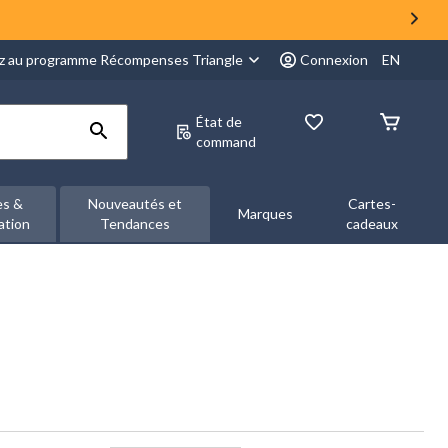
z au programme Récompenses Triangle
Connexion
EN
État de
command
es &
Nouveautés et
Cartes-
Marques
ation
Tendances
cadeaux