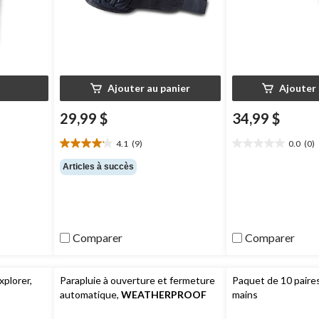
Ajouter au panier
Ajouter 
29,99 $
34,99 $
4.1
(9)
0.0
(0)
4.1
0.0
étoile(s)
étoile(s)
Articles à succès
sur
sur
5.
5.
9
évaluations
Comparer
Comparer
xplorer,
Parapluie à ouverture et fermeture
Paquet de 10 paire
automatique,
WEATHERPROOF
mains