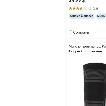
24,99 $
4.3
(12)
4.3
étoile(s)
Articles à succès
Mieux
sur
5.
12
Comparer
évaluations
Manchon pour genou, Po
Copper Compression