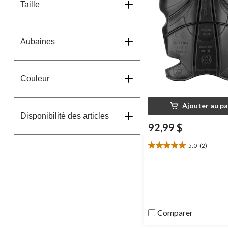
Taille
Aubaines
Couleur
Ajouter au pa
Disponibilité des articles
92,99 $
5.0
(2)
5.0
étoile(s)
sur
5.
2
évaluations
Comparer