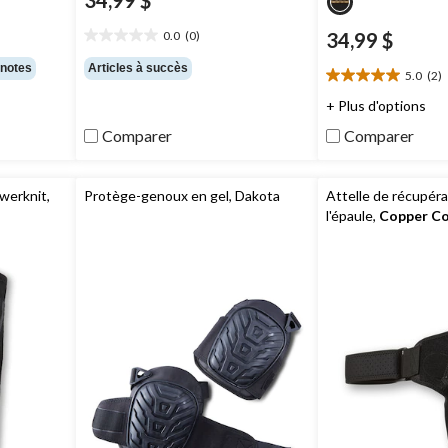
34,99 $
0.0
(0)
34,99 $
0.0
étoile(s)
 notes
Articles à succès
5.0
(2)
sur
5.0
5.
étoile(s)
+ Plus d'options
sur
Comparer
Comparer
5.
2
évaluations
werknit,
Protège-genoux en gel, Dakota
Attelle de récupéra
l'épaule,
Copper C