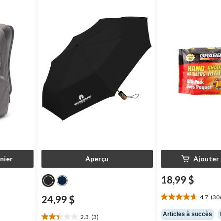
nier
Aperçu
Ajouter 
18,99 $
24,99 $
4.7
(30
4.7
étoile(s)
Articles à succès
2.3
(3)
sur