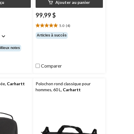
çu
Ajouter au panier
99,99 $
5.0
(4)
5.0
étoile(s)
Articles à succès
)
sur
5.
Mieux notes
4
évaluations
Comparer
lée,
Carhartt
Polochon rond classique pour
hommes, 60 L,
Carhartt