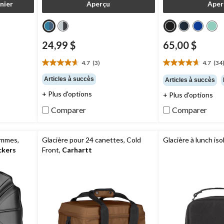
nier
Aperçu
Aper
24,99 $
65,00 $
4.7
(3)
4.7
(34
4.7
4.7
étoile(s)
étoile(s)
Articles à succès
Articles à succès
sur
sur
+ Plus d'options
+ Plus d'options
5.
5.
3
34
Comparer
Comparer
évaluations
évaluations
ommes,
Glacière pour 24 canettes, Cold
Glacière à lunch iso
ckers
Front,
Carhartt