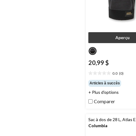
Aperçu
20,99 $
0.0
(0)
0.0
étoile(s)
Articles à succès
sur
+ Plus d'options
5.
Comparer
Sac à dos de 28 L, Atlas E
Columbia