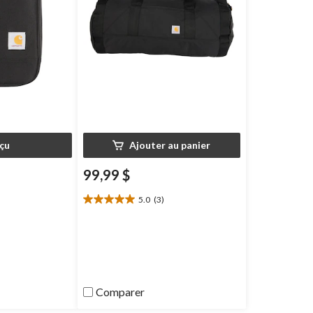
çu
Ajouter au panier
99,99 $
5.0
(3)
5.0
étoile(s)
sur
5.
3
évaluations
Comparer