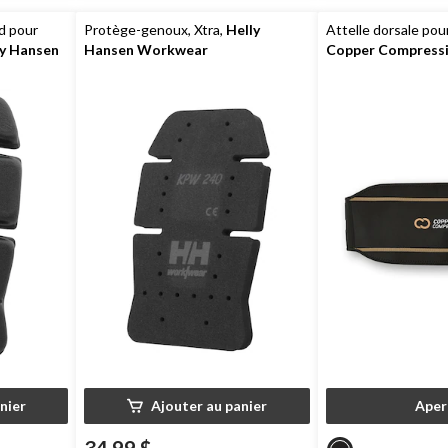
d pour
Protège-genoux, Xtra,
Helly
Attelle dorsale pou
ly Hansen
Hansen Workwear
Copper Compress
nier
Ajouter au panier
Aper