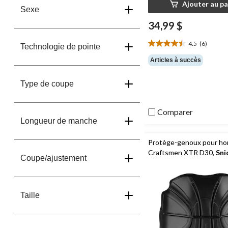
Ajouter au pa
Sexe
34,99 $
4.5
(6)
Technologie de pointe
4.5
étoile(s)
Articles à succès
sur
5.
Type de coupe
6
évaluations
Comparer
Longueur de manche
Protège-genoux pour h
Craftsmen XTR D30,
Sni
Coupe/ajustement
WorkWear
Taille