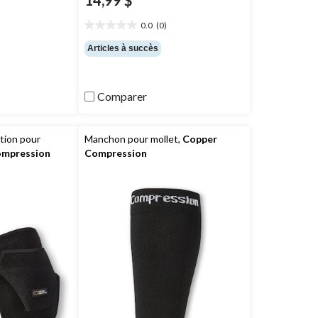
14,99 $
0.0
(0)
0.0
étoile(s)
Articles à succès
sur
5.
Comparer
tion pour
Manchon pour mollet,
Copper
ompression
Compression