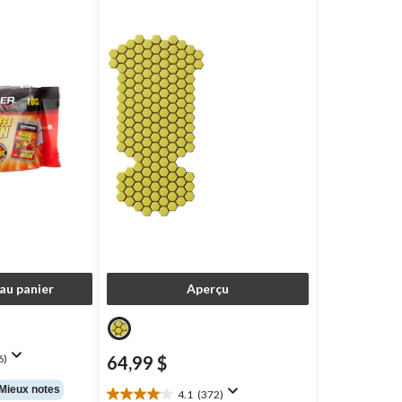
au panier
Aperçu
6)
64,99 $
Mieux notes
4.1
(372)