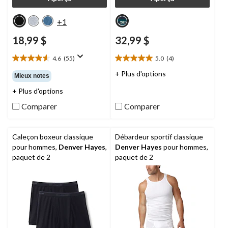
+1
18,99 $
32,99 $
4.6
(55)
5.0
(4)
4.6
5.0
étoile(s)
étoile(s)
+ Plus d'options
Mieux notes
sur
sur
+ Plus d'options
5.
5.
55
4
Comparer
Comparer
évaluations
évaluations
Caleçon boxeur classique
Débardeur sportif classique
pour hommes,
Denver Hayes
,
Denver Hayes
pour hommes,
paquet de 2
paquet de 2