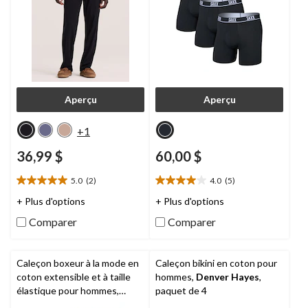
Aperçu
Aperçu
+1
36,99 $
60,00 $
5.0
(2)
4.0
(5)
5.0
4.0
étoile(s)
étoile(s)
+ Plus d'options
+ Plus d'options
sur
sur
Comparer
Comparer
5.
5.
2
5
évaluations
évaluations
Caleçon boxeur à la mode en
Caleçon bikini en coton pour
coton extensible et à taille
hommes,
Denver Hayes
,
élastique pour hommes,
paquet de 4
Denver Hayes
, paquet de 3