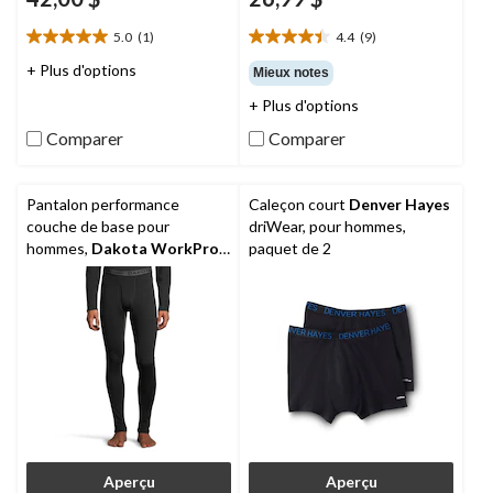
5.0
(1)
4.4
(9)
5.0
4.4
étoile(s)
étoile(s)
+ Plus d'options
Mieux notes
sur
sur
+ Plus d'options
5.
5.
1
9
Comparer
Comparer
évaluation
évaluations
Pantalon performance
Caleçon court
Denver Hayes
couche de base pour
driWear, pour hommes,
hommes,
Dakota WorkPro
paquet de 2
Series
Aperçu
Aperçu