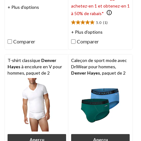
0.0
achetez-en 1 et obtenez-en 1
étoile(s)
+ Plus d'options
sur
à 50% de rabais*
5.
5.0
(1)
5.0
étoile(s)
+ Plus d'options
sur
Comparer
Comparer
5.
1
évaluation
T-shirt classique
Denver
Caleçon de sport mode avec
Hayes
à encolure en V pour
DriWear pour hommes,
hommes, paquet de 2
Denver Hayes
, paquet de 2
Aperçu
Aperçu