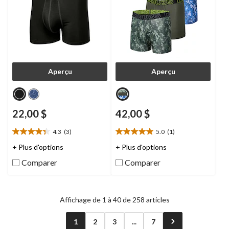
Aperçu
Aperçu
22,00 $
42,00 $
4.3
(3)
5.0
(1)
4.3
5.0
étoile(s)
étoile(s)
+ Plus d'options
+ Plus d'options
sur
sur
Comparer
Comparer
5.
5.
3
1
évaluations
évaluation
Affichage de 1 à 40 de 258 articles
1
2
3
...
7