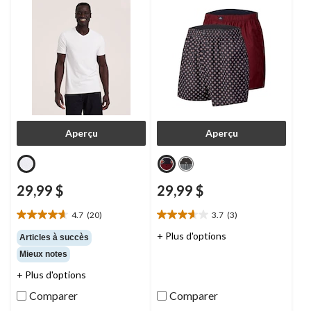
Aperçu
Aperçu
29,99 $
29,99 $
4.7
(20)
3.7
(3)
4.7
3.7
étoile(s)
étoile(s)
+ Plus d'options
Articles à succès
sur
sur
Mieux notes
5.
5.
20
3
+ Plus d'options
évaluations
évaluations
Comparer
Comparer