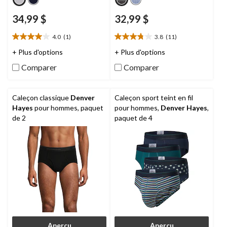
34,99 $
32,99 $
4.0
(1)
3.8
(11)
4.0
3.8
étoile(s)
étoile(s)
+ Plus d'options
+ Plus d'options
sur
sur
Comparer
Comparer
5.
5.
1
11
évaluation
évaluations
Caleçon classique
Denver
Caleçon sport teint en fil
Hayes
pour hommes, paquet
pour hommes,
Denver Hayes
,
de 2
paquet de 4
Aperçu
Aperçu