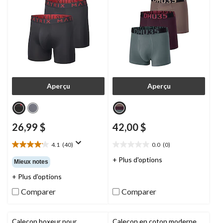
Aperçu
Aperçu
26,99 $
42,00 $
4.1
(40)
0.0
(0)
4.1
0.0
étoile(s)
étoile(s)
+ Plus d'options
Mieux notes
sur
sur
+ Plus d'options
5.
5.
40
Comparer
Comparer
évaluations
Caleçon boxeur pour
Caleçon en coton moderne