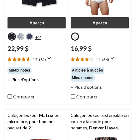
Aperçu
Aperçu
+2
22,99 $
16,99 $
4.7
(82)
4.1
(34)
4.7
4.1
étoile(s)
étoile(s)
Mieux notes
Articles à succès
sur
sur
Mieux notes
+ Plus d'options
5.
5.
82
34
+ Plus d'options
évaluations
évaluations
Comparer
Comparer
Caleçon boxeur
Matrix
en
Caleçon boxeur extensible en
microfibre, pour hommes,
coton à la mode pour
paquet de 2
hommes,
Denver Hayes
,
paquet de 3