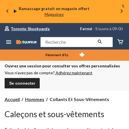
La 
Ramassage gratuit en magasin offert
Magasinez
votre
Fermé
⋅ S’ouvre à 09:00
Toronto Stockyards
magasin
préféré
est
Rechercher
Toronto
Stockyards,
courament
Fermé,
S’ouvre
Ouvrez une session pour consulter vos offres personnalisées
à
Vous n’avez pas de compte?
Adhérez maintenant
à
09:00
cliquer
Se connecter
pour
changer
Collants
Accueil
Hommes
Collants Et Sous-Vêtements
Et
Sous-
Caleçons et sous-vêtements
Vêtements