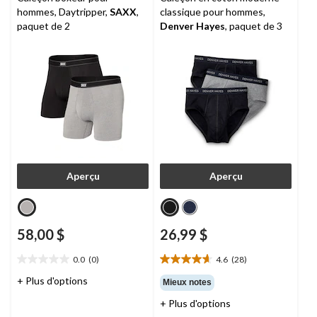
hommes, Daytripper,
SAXX
,
classique pour hommes,
paquet de 2
Denver Hayes
, paquet de 3
Aperçu
Aperçu
58,00 $
26,99 $
0.0
(0)
4.6
(28)
0.0
4.6
étoile(s)
étoile(s)
+ Plus d'options
Mieux notes
sur
sur
+ Plus d'options
5.
5.