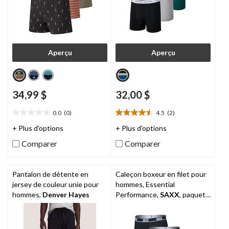
Aperçu
Aperçu
34,99 $
32,00 $
0.0
(0)
4.5
(2)
0.0
4.5
étoile(s)
étoile(s)
+ Plus d'options
+ Plus d'options
sur
sur
Comparer
Comparer
5.
5.
2
évaluations
Pantalon de détente en
Caleçon boxeur en filet pour
jersey de couleur unie pour
hommes, Essential
hommes,
Denver Hayes
Performance,
SAXX
, paquet
de 3