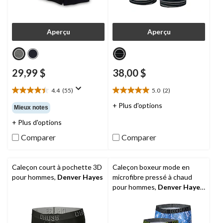
Aperçu
Aperçu
29,99 $
38,00 $
4.4
(55)
5.0
(2)
4.4
5.0
étoile(s)
étoile(s)
+ Plus d'options
Mieux notes
sur
sur
+ Plus d'options
5.
5.
55
2
Comparer
Comparer
évaluations
évaluations
Caleçon court à pochette 3D
Caleçon boxeur mode en
pour hommes,
Denver Hayes
microfibre pressé à chaud
pour hommes,
Denver Hayes
,
paquet de 3