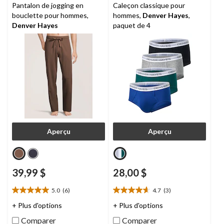
Pantalon de jogging en
Caleçon classique pour
bouclette pour hommes,
hommes,
Denver Hayes
,
Denver Hayes
paquet de 4
Aperçu
Aperçu
39,99 $
28,00 $
5.0
(6)
4.7
(3)
5.0
4.7
étoile(s)
étoile(s)
+ Plus d'options
+ Plus d'options
sur
sur
Comparer
Comparer
5.
5.