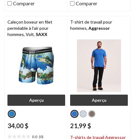
28
Comparer
Comparer
évaluations
Caleçon boxeur en filet
T-shirt de travail pour
perméable à l'air pour
hommes,
Aggressor
hommes, Volt,
SAXX
Aperçu
Aperçu
34,00 $
21,99 $
0.0
(0)
T-shirts de travail Aggressor