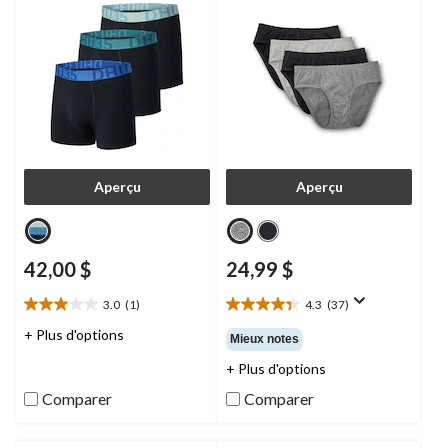
Aperçu
Aperçu
42,00 $
24,99 $
3.0
(1)
4.3
(37)
3.0
4.3
étoile(s)
étoile(s)
+ Plus d'options
Mieux notes
sur
sur
+ Plus d'options
5.
5.
1
37
Comparer
Comparer
évaluation
évaluations