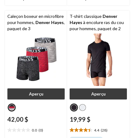
6
3
évaluations
évaluations
Caleçon boxeur en microfibre
T-shirt classique
Denver
pour hommes,
Denver Hayes
,
Hayes
à encolure ras du cou
paquet de 3
pour hommes, paquet de 2
Aperçu
Aperçu
42,00 $
19,99 $
0.0
(0)
4.4
(28)
0.0
4.4