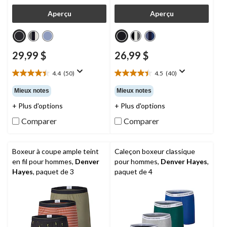
Aperçu
Aperçu
29,99 $
26,99 $
4.4
(50)
4.5
(40)
4.4
4.5
étoile(s)
étoile(s)
Mieux notes
Mieux notes
sur
sur
+ Plus d'options
+ Plus d'options
5.
5.
50
40
Comparer
Comparer
évaluations
évaluations
Boxeur à coupe ample teint
Caleçon boxeur classique
en fil pour hommes,
Denver
pour hommes,
Denver Hayes
,
Hayes
, paquet de 3
paquet de 4