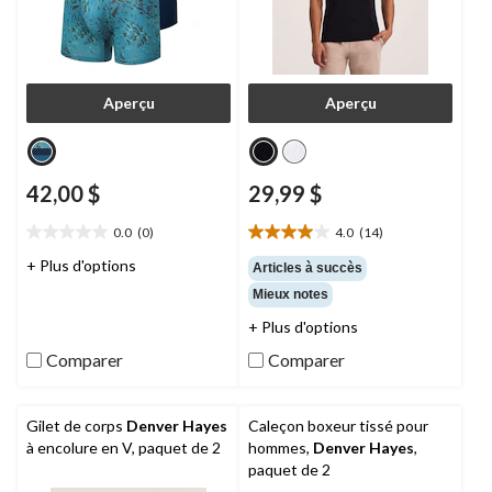
Aperçu
Aperçu
42,00 $
29,99 $
0.0
(0)
4.0
(14)
0.0
4.0
étoile(s)
étoile(s)
+ Plus d'options
Articles à succès
sur
sur
Mieux notes
5.
5.
14
+ Plus d'options
évaluations
Comparer
Comparer
Gilet de corps
Denver Hayes
Caleçon boxeur tissé pour
à encolure en V, paquet de 2
hommes,
Denver Hayes
,
paquet de 2