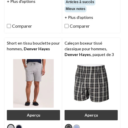
étoile(s)
étoile(s)
+ Plus d'options
Articles à succès
sur
sur
Mieux notes
5.
5.
28
+ Plus d'options
évaluations
Comparer
Comparer
Short en tissu bouclette pour
Caleçon boxeur tissé
hommes,
Denver Hayes
classique pour hommes,
Denver Hayes
, paquet de 3
Aperçu
Aperçu