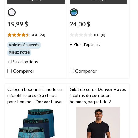
19,99 $
24,00 $
4.4
(24)
0.0
(0)
4.4
0.0
étoile(s)
étoile(s)
+ Plus d'options
Articles à succès
sur
sur
Mieux notes
5.
5.
24
+ Plus d'options
évaluations
Comparer
Comparer
Caleçon boxeur à la mode en
Gilet de corps
Denver Hayes
microfibre pressé à chaud
à col ras du cou, pour
pour hommes,
Denver Hayes
,
hommes, paquet de 2
paquet de 3