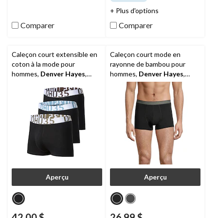
sur
sur
+ Plus d'options
5.
5.
17
Comparer
Comparer
évaluations
Caleçon court extensible en
Caleçon court mode en
coton à la mode pour
rayonne de bambou pour
hommes,
Denver Hayes
,
hommes,
Denver Hayes
,
paquet de 3
paquet de 2
Aperçu
Aperçu
42,00 $
26,99 $