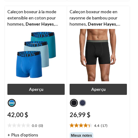
Caleçon boxeur à la mode
Caleçon boxeur mode en
extensible en coton pour
rayonne de bambou pour
hommes,
Denver Hayes
,
hommes,
Denver Hayes
,
paquet de 3
paquet de 2
Aperçu
Aperçu
42,00 $
26,99 $
0.0
(0)
4.4
(17)
0.0
4.4
étoile(s)
étoile(s)
+ Plus d'options
Mieux notes