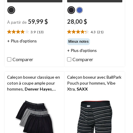
59,99 $
28,00 $
À partir de
3.9
(13)
4.3
(21)
3.9
4.3
étoile(s)
étoile(s)
+ Plus d'options
Mieux notes
sur
sur
+ Plus d'options
5.
5.
13
21
Comparer
Comparer
évaluations
évaluations
Caleçon boxeur classique en
Caleçon boxeur avec BallPark
coton à coupe ample pour
Pouch pour hommes, Vibe
hommes,
Denver Hayes
,
Xtra,
SAXX
paquet de 3