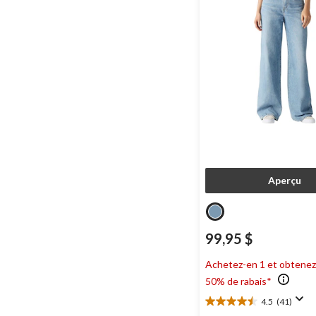
Aperçu
99,95 $
Achetez-en 1 et obtenez
50% de rabais*
4.5
(41)
4.5