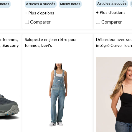
étoile(s)
étoile(s)
Articles à succès
 notes
Articles à succès
Mieux notes
sur
sur
+ Plus d'options
+ Plus d'options
5.
5.
114
21
Comparer
Comparer
évaluations
évaluations
ur femmes,
Salopette en jean rétro pour
Débardeur avec so
5,
Saucony
femmes,
Levi's
intégré Curve Tech
Denver Hayes