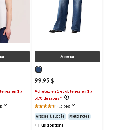
çu
Aperçu
99,95 $
tenez-en 1 à
Achetez-en 1 et obtenez-en 1 à
50% de rabais*
1)
4.5
(46)
4.5
étoile(s)
Articles à succès
Mieux notes
sur
+ Plus d'options
5.