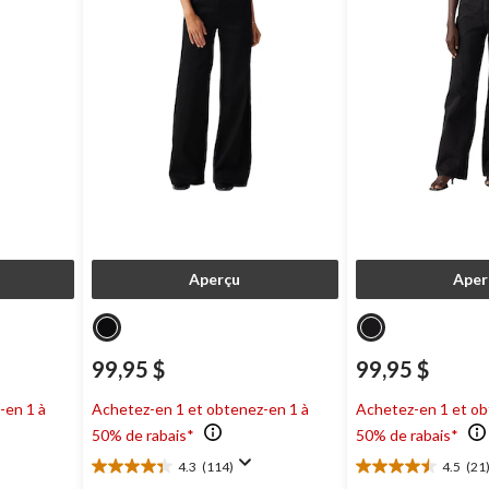
Aperçu
Aper
99,95 $
99,95 $
-en 1 à
Achetez-en 1 et obtenez-en 1 à
Achetez-en 1 et ob
50% de rabais*
50% de rabais*
4.3
(114)
4.5
(21
4.3
4.5