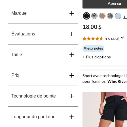
Aperçu
Marque
+
18,00 $
Évaluations
4.6
(363)
4.6
étoile(s)
Mieux notes
sur
Taille
+ Plus d'options
5.
363
évaluations
Prix
Short avec technologie H
pour femmes,
WindRive
Technologie de pointe
Longueur du pantalon