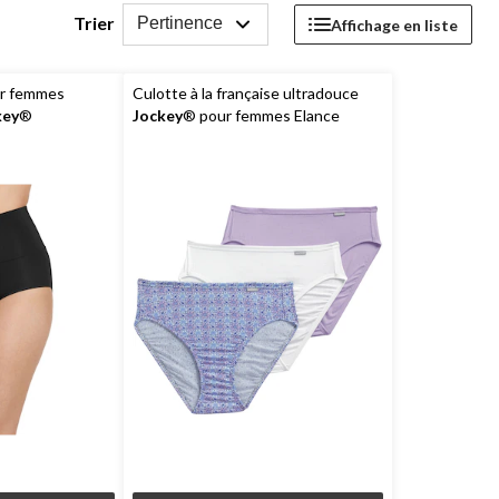
Trier
Pertinence
Affichage en liste
ur femmes
Culotte à la française ultradouce
key
®
Jockey
® pour femmes Elance
paquet de 3