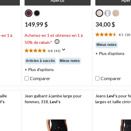
Aperçu
Aper
149,99 $
34,00 $
4.5
(18
-en 1 à
Achetez-en 1 et obtenez-en 1 à
4.5
50% de rabais*
étoile(s)
Mieux notes
sur
4.8
(41)
4.8
+ Plus d'options
5.
étoile(s)
181
Articles à succès
Mieux notes
sur
évaluations
+ Plus d'options
5.
41
Comparer
Comparer
évaluations
aille
Jean galbant à jambe large pour
Jeans
Levi's
pour f
i's
femmes, 318,
Levi's
larges et taille cint