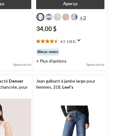
çu
Aperçu
+3
34,00 $
)
4.5
(181)
4.5
étoile(s)
Mieux notes
sur
+ Plus d'options
5.
Sponsorisé
Sponsorisé
181
évaluations
acté
Denver
Jean galbant à jambe large pour
chancrée, pour
femmes, 318,
Levi's