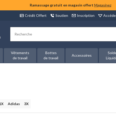
Ramassage gratuit en magasin offert
Magasinez
Accéde
Crédit Offert
Soutien
Inscription
Rechercher
00
Vêtements
Bottes
Sold
Accessoires
de travail
de travail
Liquid
1X
Adidas
3X