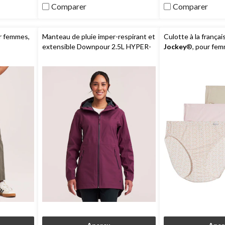
288
111
Comparer
Comparer
évaluations
évaluations
r femmes,
Manteau de pluie imper-respirant et
Culotte à la frança
extensible Downpour 2.5L HYPER-
Jockey
®, pour fem
DRIMD HD3
WindRiver
pour
paquet de 3
femmes