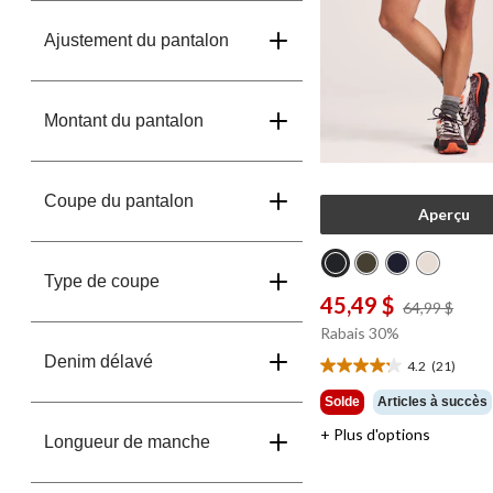
Ajustement du pantalon
Montant du pantalon
Coupe du pantalon
Aperçu
Type de coupe
45,49 $
prix
64,99 $
était
Rabais 30%
64,9
Denim délavé
4.2
(21)
4.2
étoile(s)
Solde
Articles à succès
sur
+ Plus d'options
5.
Longueur de manche
21
évaluations