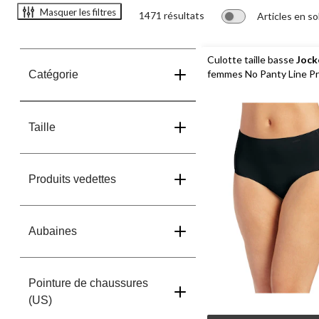
Masquer les filtres
1471 résultats
Articles en so
Culotte taille basse
Jock
femmes No Panty Line P
Catégorie
Taille
Produits vedettes
Aubaines
Pointure de chaussures
(US)