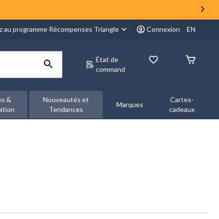
z au programme Récompenses Triangle
Connexion
EN
État de
command
es &
Nouveautés et
Cartes-
Marques
ation
Tendances
cadeaux