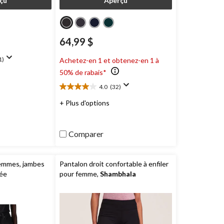
çu
Aperçu
64,99 $
1)
Achetez-en 1 et obtenez-en 1 à
50% de rabais*
4.0
(32)
4.0
étoile(s)
+ Plus d'options
sur
5.
32
Comparer
évaluations
emmes, jambes
Pantalon droit confortable à enfiler
rée
pour femme,
Shambhala