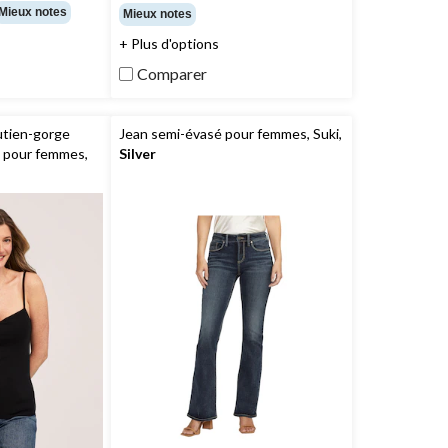
étoile(s)
Mieux notes
Mieux notes
sur
+ Plus d'options
5.
98
Comparer
évaluations
utien-gorge
Jean semi-évasé pour femmes, Suki,
 pour femmes,
Silver