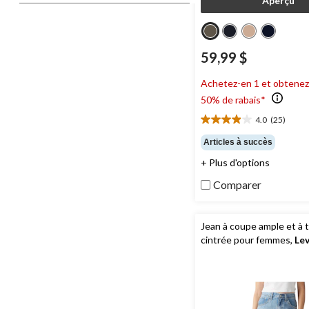
Aperçu
59,99 $
Achetez-en 1 et obtenez
50% de rabais*
4.0
(25)
4.0
étoile(s)
Articles à succès
sur
+ Plus d'options
5.
25
Comparer
évaluations
Jean à coupe ample et à t
cintrée pour femmes,
Lev