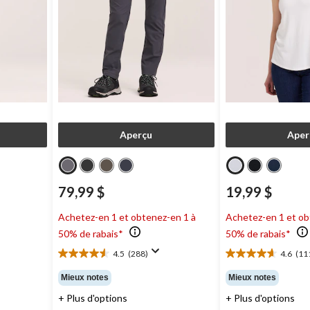
Aperçu
Aper
79,99 $
19,99 $
Achetez-en 1 et obtenez-en 1 à
Achetez-en 1 et ob
9 $
50% de rabais*
50% de rabais*
4.5
(288)
4.6
(11
4.5
4.6
étoile(s)
étoile(s)
Mieux notes
Mieux notes
sur
sur
+ Plus d'options
+ Plus d'options
5.
5.