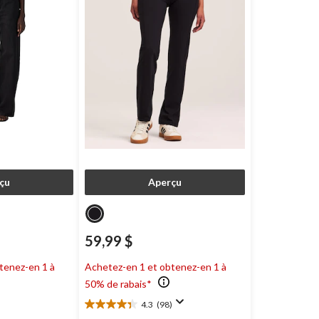
çu
Aperçu
59,99 $
tenez-en 1 à
Achetez-en 1 et obtenez-en 1 à
50% de rabais*
)
4.3
(98)
4.3