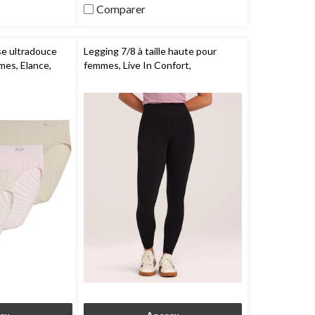
46
Comparer
évaluations
ise ultradouce
Legging 7/8 à taille haute pour
mes, Elance,
femmes, Live In Confort,
Shambhala