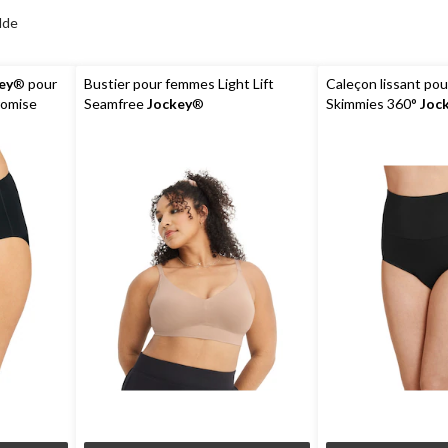
lde
ey
® pour
Bustier pour femmes Light Lift
Caleçon lissant po
romise
Seamfree
Jockey
®
Skimmies 360°
Joc