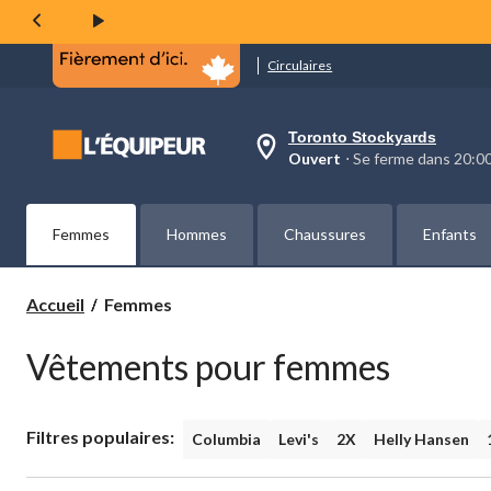
Circulaires
Toronto Stockyards
votre
Ouvert
⋅ Se ferme dans 20:
magasin
préféré
est
Toronto
Femmes
Hommes
Chaussures
Enfants
Stockyards,
courament
Ouvert,
Se
Femmes
Accueil
Femmes
ferme
dans
à
Vêtements pour femmes
20:00
cliquer
pour
changer
Filtres populaires:
Columbia
Levi's
2X
Helly Hansen