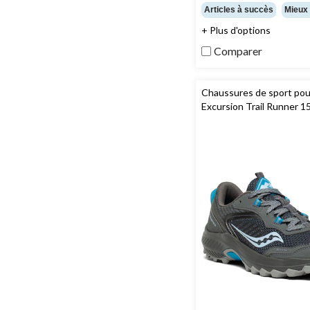
étoile(s)
Articles à succès
Mieux
sur
+ Plus d'options
5.
41
Comparer
évaluations
Chaussures de sport po
Excursion Trail Runner 1