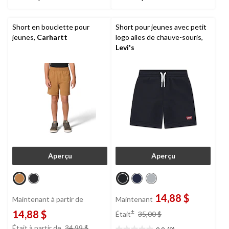
Short en bouclette pour
Short pour jeunes avec petit
jeunes,
Carhartt
logo ailes de chauve-souris,
Levi's
Aperçu
Aperçu
14,88 $
Maintenant à partir de
Maintenant
prix
±
14,88 $
Était
35,00 $
était
prix
Était à partir de
34,99 $