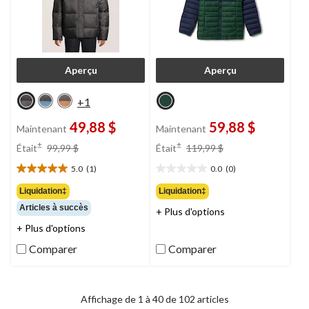
Aperçu
Aperçu
+1
49,88 $
59,88 $
Maintenant
Maintenant
prix
prix
±
±
Était
99,99 $
Était
119,99 $
était
était
5.0
(1)
0.0
(0)
99,99 $
119,99 $
5.0
0.0
étoile(s)
étoile(s)
Liquidation‡
Liquidation‡
sur
sur
Articles à succès
+ Plus d'options
5.
5.
1
+ Plus d'options
évaluation
Comparer
Comparer
Affichage de 1 à 40 de 102 articles