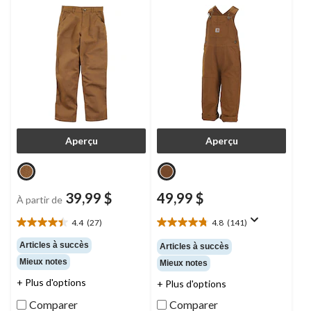
Aperçu
Aperçu
39,99 $
49,99 $
À partir de
4.4
(27)
4.8
(141)
4.4
4.8
étoile(s)
étoile(s)
Articles à succès
Articles à succès
sur
sur
Mieux notes
Mieux notes
5.
5.
27
141
+ Plus d'options
+ Plus d'options
évaluations
évaluations
Comparer
Comparer