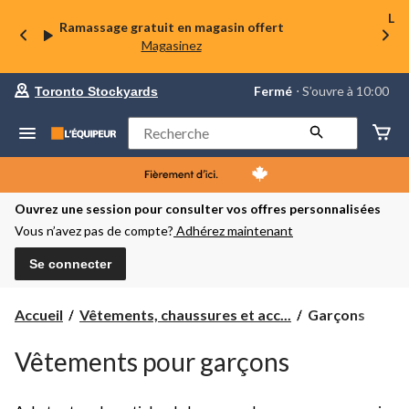
La 
Ramassage gratuit en magasin offert
Magasinez
votre
Fermé
⋅ S’ouvre à 10:00
Toronto Stockyards
magasin
préféré
est
Rechercher
Toronto
Stockyards,
courament
Fermé,
S’ouvre
Ouvrez une session pour consulter vos offres personnalisées
à
Vous n’avez pas de compte?
Adhérez maintenant
à
10:00
cliquer
Se connecter
pour
changer
Garçons
Accueil
Vêtements, chaussures et acc...
Garçons
Vêtements pour garçons