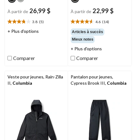
26,99 $
22,99 $
À partir de
À partir de
3.8
(5)
4.6
(14)
3.8
4.6
étoile(s)
étoile(s)
+ Plus d'options
Articles à succès
sur
sur
Mieux notes
5.
5.
5
14
+ Plus d'options
évaluations
évaluations
Comparer
Comparer
Veste pour jeunes, Rain-Zilla
Pantalon pour jeunes,
II,
Columbia
Cypress Brook III,
Columbia