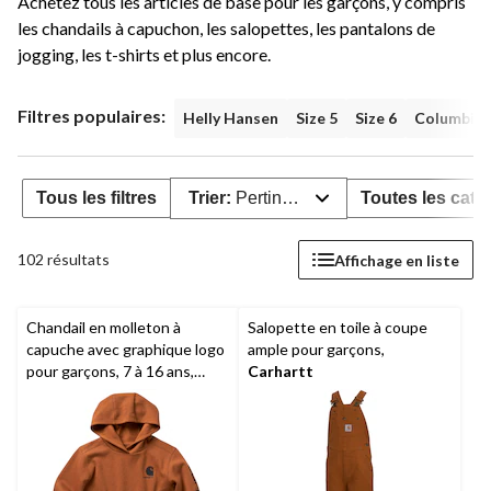
Achetez tous les articles de base pour les garçons, y compris
les chandails à capuchon, les salopettes, les pantalons de
jogging, les t-shirts et plus encore.
Filtres populaires:
Helly Hansen
Size 5
Size 6
Columbia
Tous les filtres
Trier:
Pertinence
Toutes les caté
102 résultats
Affichage en liste
Chandail en molleton à
Salopette en toile à coupe
capuche avec graphique logo
ample pour garçons,
pour garçons, 7 à 16 ans,
Carhartt
Carhartt