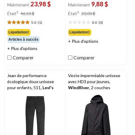
23,98 $
9,88 $
Maintenant
Maintenant
prix
prix
±
±
Était
46,50 $
Était
20,00 $
était
était
5.0
(1)
0.0
(0)
46,50 $
20,00 $
5.0
0.0
étoile(s)
étoile(s)
Liquidation‡
Liquidation‡
sur
sur
Articles à succès
+ Plus d'options
5.
5.
1
+ Plus d'options
évaluation
Comparer
Comparer
Jean de performance
Veste imperméable unisexe
écologique doux unisexe
avec HD3 pour jeunes,
pour enfants, 511,
Levi's
WindRiver
, 2 couches