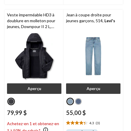
Veste imperméable HD3 à
Jean à coupe droite pour
doublure en molleton pour
jeunes garçons, 514,
Levi's
jeunes, Downpour II 2 L,
WindRiver
Aperçu
Aperçu
79,99 $
55,00 $
4.3
(3)
Achetez-en 1 et obtenez-en
4.3
1 à 50% de rabais*