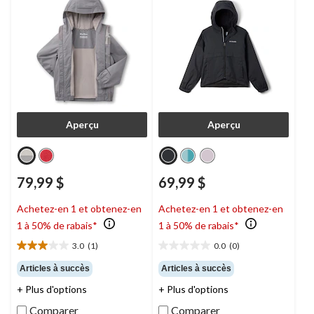
Aperçu
Aperçu
79,99 $
69,99 $
Achetez-en 1 et obtenez-en
Achetez-en 1 et obtenez-en
1 à 50% de rabais*
1 à 50% de rabais*
3.0
(1)
0.0
(0)
3.0
0.0
étoile(s)
étoile(s)
Articles à succès
Articles à succès
sur
sur
+ Plus d'options
+ Plus d'options
5.
5.
1
Comparer
Comparer