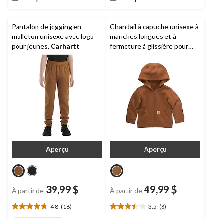
évaluation
Pantalon de jogging en
Chandail à capuche unisexe à
molleton unisexe avec logo
manches longues et à
pour jeunes,
Carhartt
fermeture à glissière pour
enfants,
Carhartt
Aperçu
Aperçu
39,99 $
49,99 $
À partir de
À partir de
4.8
(16)
3.5
(8)
4.8
3.5