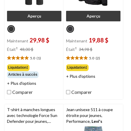
Aperçu
Aperçu
29,98 $
19,88 $
Maintenant
Maintenant
prix
prix
±
±
Était
48,00 $
Était
34,98 $
était
était
5.0
(1)
5.0
(2)
48,00 $
34,98 $
5.0
5.0
étoile(s)
étoile(s)
Liquidation‡
Liquidation‡
sur
sur
Articles à succès
+ Plus d'options
5.
5.
1
2
+ Plus d'options
évaluation
évaluations
Comparer
Comparer
T-shirt à manches longues
Jean unisexe 511 à coupe
avec technologie Force Sun
étroite pour jeunes,
Defender pour jeunes,
Performance,
Levi's
Carhartt