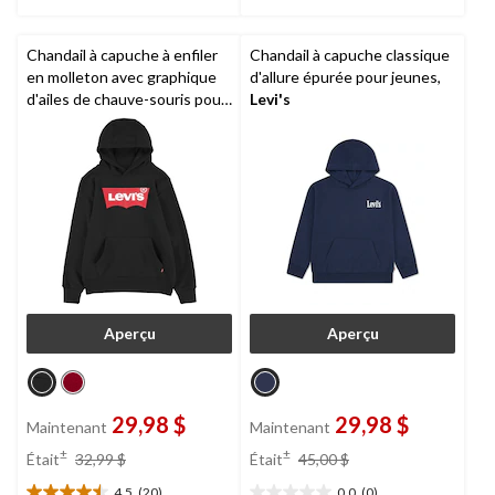
Chandail à capuche à enfiler
Chandail à capuche classique
en molleton avec graphique
d'allure épurée pour jeunes,
d'ailes de chauve-souris pour
Levi's
garçons,
Levi's
Aperçu
Aperçu
29,98 $
29,98 $
Maintenant
Maintenant
prix
prix
±
±
Était
32,99 $
Était
45,00 $
était
était
4.5
(20)
0.0
(0)