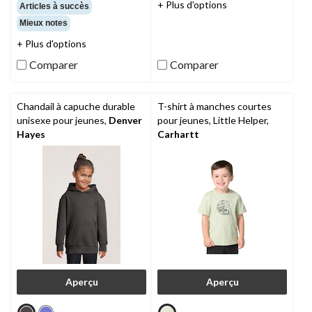
étoile(s)
étoile(s)
+ Plus d'options
Articles à succès
sur
sur
Mieux notes
5.
5.
16
8
+ Plus d'options
évaluations
évaluations
Comparer
Comparer
Chandail à capuche durable
T-shirt à manches courtes
unisexe pour jeunes,
Denver
pour jeunes, Little Helper,
Hayes
Carhartt
Aperçu
Aperçu