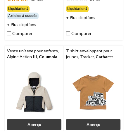
32,99 $
45,00 $
4.5
0.0
étoile(s)
étoile(s)
Liquidation‡
Liquidation‡
sur
sur
Articles à succès
+ Plus d'options
5.
5.
20
+ Plus d'options
évaluations
Comparer
Comparer
Veste unisexe pour enfants,
T-shirt enveloppant pour
Alpine Action III,
Columbia
jeunes, Tracker,
Carhartt
Aperçu
Aperçu