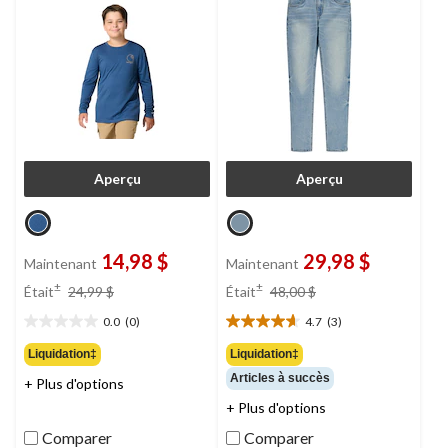
Aperçu
Aperçu
14,98 $
29,98 $
Maintenant
Maintenant
prix
prix
±
±
Était
24,99 $
Était
48,00 $
était
était
0.0
(0)
4.7
(3)
24,99 $
48,00 $
0.0
4.7
étoile(s)
étoile(s)
Liquidation‡
Liquidation‡
sur
sur
Articles à succès
+ Plus d'options
5.
5.
3
+ Plus d'options
évaluations
Comparer
Comparer