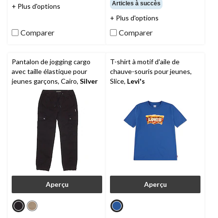
Articles à succès
+ Plus d'options
5.
5.
12
+ Plus d'options
évaluations
Comparer
Comparer
Pantalon de jogging cargo
T-shirt à motif d'aile de
avec taille élastique pour
chauve-souris pour jeunes,
jeunes garçons, Cairo,
Silver
Slice,
Levi's
Aperçu
Aperçu