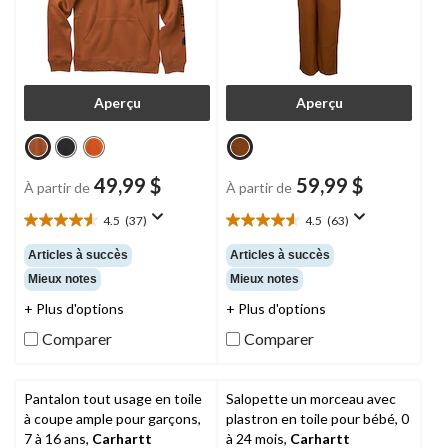
Aperçu
Aperçu
49,99 $
59,99 $
À partir de
À partir de
4.5
(37)
4.5
(63)
4.5
4.5
étoile(s)
étoile(s)
Articles à succès
Articles à succès
sur
sur
Mieux notes
Mieux notes
5.
5.
37
63
+ Plus d'options
+ Plus d'options
évaluations
évaluations
Comparer
Comparer
Pantalon tout usage en toile
Salopette un morceau avec
à coupe ample pour garçons,
plastron en toile pour bébé, 0
7 à 16 ans,
Carhartt
à 24 mois,
Carhartt