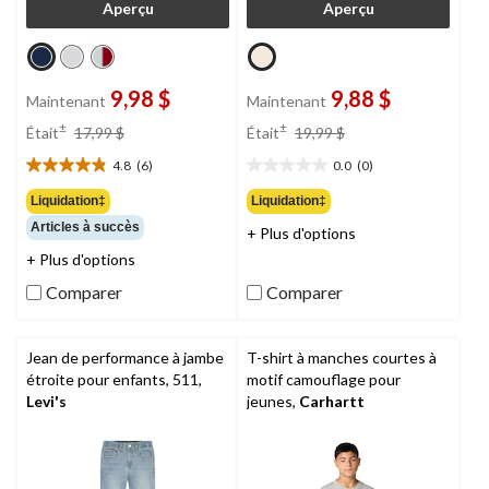
Aperçu
Aperçu
9,98 $
9,88 $
Maintenant
Maintenant
prix
prix
±
±
Était
17,99 $
Était
19,99 $
était
était
4.8
(6)
0.0
(0)
17,99 $
19,99 $
4.8
0.0
étoile(s)
étoile(s)
Liquidation‡
Liquidation‡
sur
sur
Articles à succès
+ Plus d'options
5.
5.
6
+ Plus d'options
évaluations
Comparer
Comparer
Jean de performance à jambe
T-shirt à manches courtes à
étroite pour enfants, 511,
motif camouflage pour
Levi's
jeunes,
Carhartt