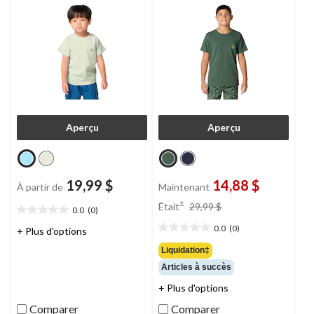
Aperçu
Aperçu
19,99 $
14,88 $
À partir de
Maintenant
prix
±
Était
29,99 $
0.0
(0)
0.0
était
étoile(s)
0.0
(0)
29,99 $
+ Plus d'options
0.0
sur
étoile(s)
Liquidation‡
5.
sur
Articles à succès
5.
+ Plus d'options
Comparer
Comparer