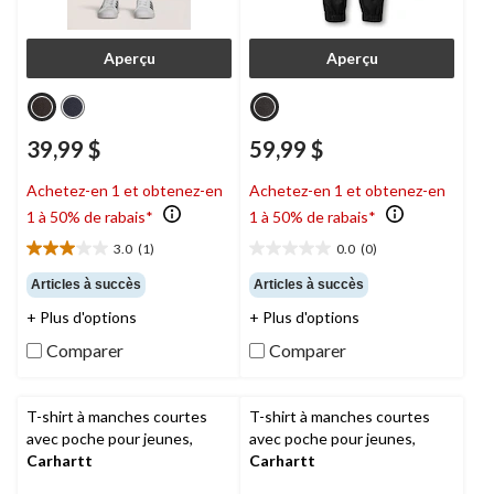
Aperçu
Aperçu
39,99 $
59,99 $
Achetez-en 1 et obtenez-en
Achetez-en 1 et obtenez-en
1 à 50% de rabais*
1 à 50% de rabais*
3.0
(1)
0.0
(0)
3.0
0.0
étoile(s)
étoile(s)
Articles à succès
Articles à succès
sur
sur
+ Plus d'options
+ Plus d'options
5.
5.
1
Comparer
Comparer
évaluation
T-shirt à manches courtes
T-shirt à manches courtes
avec poche pour jeunes,
avec poche pour jeunes,
Carhartt
Carhartt