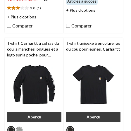
étoile(s)
Articles à succès
sur
3.0
(1)
3.0
+ Plus d'options
5.
étoile(s)
3
+ Plus d'options
sur
évaluations
Comparer
Comparer
5.
1
évaluation
T-shirt
Carhartt
à col ras du
T-shirt unisexe à encolure ras
cou, à manches longues et à
du cou pour jeunes,
Carhartt
logo sur la poche, pour
garçons
Aperçu
Aperçu