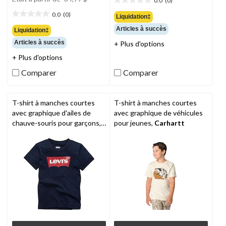
0.0
(0)
35,00 $
0.0
était
étoile(s)
0.0
(0)
Liquidation‡
0.0
à
sur
étoile(s)
partir
Articles à succès
Liquidation‡
5.
sur
de
Articles à succès
+ Plus d'options
5.
34,99 $
+ Plus d'options
Comparer
Comparer
T-shirt à manches courtes
T-shirt à manches courtes
avec graphique d'ailes de
avec graphique de véhicules
chauve-souris pour garçons,
pour jeunes,
Carhartt
Levi's