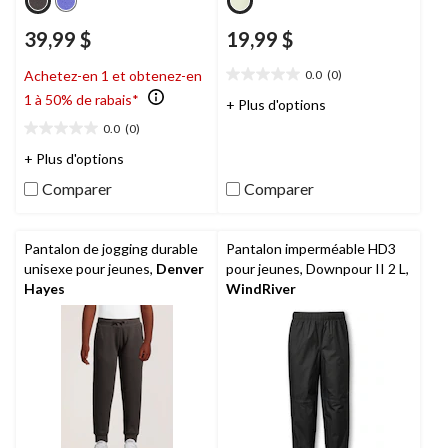
39,99 $
19,99 $
0.0
(0)
Achetez-en 1 et obtenez-en
0.0
1 à 50% de rabais*
étoile(s)
+ Plus d'options
sur
0.0
(0)
0.0
5.
étoile(s)
+ Plus d'options
sur
Comparer
Comparer
5.
Pantalon de jogging durable
Pantalon imperméable HD3
unisexe pour jeunes,
Denver
pour jeunes, Downpour II 2 L,
Hayes
WindRiver