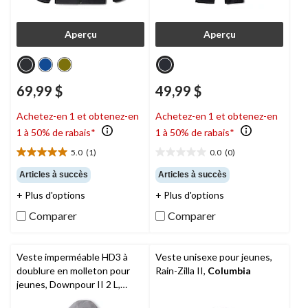
Aperçu
Aperçu
69,99 $
49,99 $
Achetez-en 1 et obtenez-en
Achetez-en 1 et obtenez-en
1 à 50% de rabais*
1 à 50% de rabais*
5.0
(1)
0.0
(0)
5.0
0.0
étoile(s)
étoile(s)
Articles à succès
Articles à succès
sur
sur
+ Plus d'options
+ Plus d'options
5.
5.
1
Comparer
Comparer
évaluation
Veste imperméable HD3 à
Veste unisexe pour jeunes,
doublure en molleton pour
Rain-Zilla II,
Columbia
jeunes, Downpour II 2 L,
WindRiver