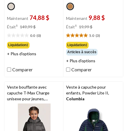
74,88 $
9,88 $
Maintenant
Maintenant
prix
prix
±
±
Était
149,99 $
Était
19,99 $
était
était
0.0
(0)
5.0
(3)
149,99 $
19,99 $
0.0
5.0
étoile(s)
étoile(s)
Liquidation‡
Liquidation‡
sur
sur
Articles à succès
+ Plus d'options
5.
5.
3
+ Plus d'options
évaluations
Comparer
Comparer
Veste bouffante avec
Veste à capuche pour
capuche T-Max Charge
enfants, Powder Lite II,
unisexe pour jeunes,
Columbia
WindRiver