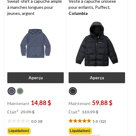
Sweat-shirt à capuche ample
Veste à capuche unisexe
à manches longues pour
pour enfants, Puffect,
jeunes, argent
Columbia
Aperçu
Aperçu
14,88 $
59,88 $
Maintenant
Maintenant
prix
prix
±
±
Était
29,99 $
Était
119,99 $
était
était
0.0
(0)
5.0
(12)
29,99 $
119,99 $
0.0
5.0
étoile(s)
étoile(s)
Liquidation‡
Liquidation‡
sur
sur