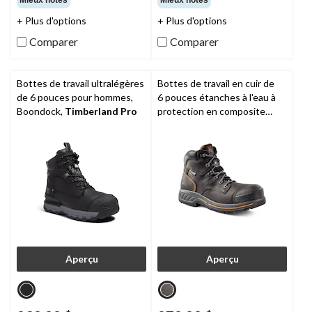
Mieux notes
Mieux notes
5.
5.
140
164
+ Plus d'options
+ Plus d'options
évaluations
évaluations
Comparer
Comparer
Bottes de travail ultralégères
Bottes de travail en cuir de
de 6 pouces pour hommes,
6 pouces étanches à l'eau à
Boondock,
Timberland Pro
protection en composite
pour hommes, Pro Endurance
HD,
Timberland PRO
Aperçu
Aperçu