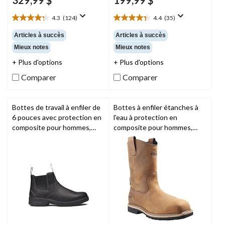
329,99 $
199,99 $
4.3
(124)
4.4
(35)
4.3
4.4
étoile(s)
étoile(s)
Articles à succès
Articles à succès
sur
sur
Mieux notes
Mieux notes
5.
5.
124
35
+ Plus d'options
+ Plus d'options
évaluations
évaluations
Comparer
Comparer
Bottes de travail à enfiler de
Bottes à enfiler étanches à
6 pouces avec protection en
l'eau à protection en
composite pour hommes,
composite pour hommes,
Nashoba,
Timberland PRO
Lundbreck,
Kodiak