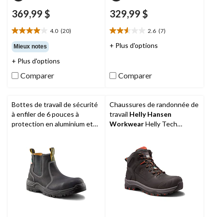
369,99 $
329,99 $
4.0
(20)
2.6
(7)
4.0
2.6
étoile(s)
étoile(s)
+ Plus d'options
Mieux notes
sur
sur
+ Plus d'options
5.
5.
20
7
Comparer
Comparer
évaluations
évaluations
Bottes de travail de sécurité
Chaussures de randonnée de
à enfiler de 6 pouces à
travail
Helly Hansen
protection en aluminium et
Workwear
Helly Tech
en composite pour hommes,
Performance en cuir étanche
Dakota WorkPro Series
.
à l'eau et à protection en
composite pour hommes