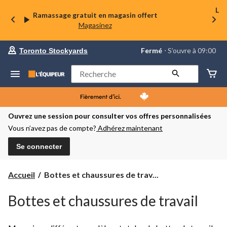
La 
Ramassage gratuit en magasin offert
Magasinez
votre
Fermé
⋅ S’ouvre à 09:00
Toronto Stockyards
magasin
préféré
est
Rechercher
Toronto
Stockyards,
courament
Fermé,
S’ouvre
Ouvrez une session pour consulter vos offres personnalisées
à
Vous n’avez pas de compte?
Adhérez maintenant
à
09:00
cliquer
Se connecter
pour
changer
Bottes
Accueil
Bottes et chaussures de trav...
et
chaussures
Bottes et chaussures de travail
de
travail