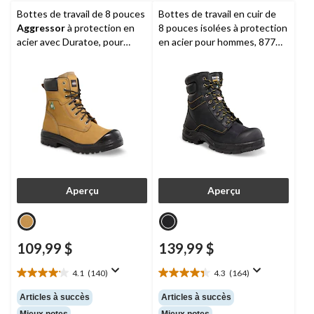
Bottes de travail de 8 pouces
Bottes de travail en cuir de
Aggressor
à protection en
8 pouces isolées à protection
acier avec Duratoe, pour
en acier pour hommes, 877
hommes, Lynx II
Duratoe,
Dakota Workpro
Series
Aperçu
Aperçu
109,99 $
139,99 $
4.1
(140)
4.3
(164)
4.1
4.3
étoile(s)
étoile(s)
Articles à succès
Articles à succès
sur
sur