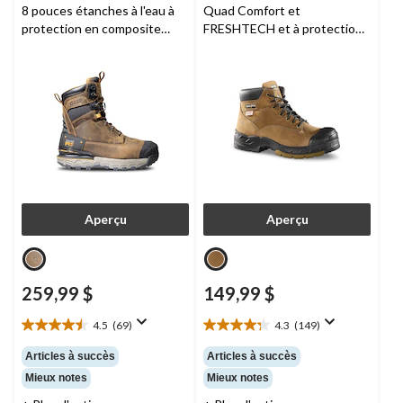
8 pouces étanches à l'eau à
Quad Comfort et
protection en composite
FRESHTECH et à protection
pour hommes, Boondock,
en acier et en composite pour
Timberland Pro
hommes,
Dakota Workpro
Series
Aperçu
Aperçu
259,99 $
149,99 $
4.5
(69)
4.3
(149)
4.5
4.3
étoile(s)
étoile(s)
Articles à succès
Articles à succès
sur
sur
Mieux notes
Mieux notes
5.
5.
69
149