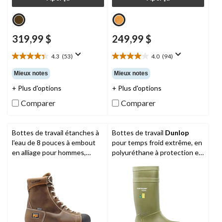
319,99 $
249,99 $
4.3
(53)
4.0
(94)
4.3
4.0
étoile(s)
étoile(s)
Mieux notes
Mieux notes
sur
sur
+ Plus d'options
+ Plus d'options
5.
5.
53
94
Comparer
Comparer
évaluations
évaluations
Bottes de travail étanches à
Bottes de travail
Dunlop
l'eau de 8 pouces à embout
pour temps froid extrême, en
en alliage pour hommes,
polyuréthane à protection en
Gridworks,
Timberland PRO
acier, pour hommes, Thermo+