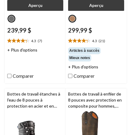
Aperçu
Aperçu
239,99 $
299,99 $
4.3
(7)
4.3
(21)
4.3
4.3
étoile(s)
étoile(s)
+ Plus d'options
Articles à succès
sur
sur
Mieux notes
5.
5.
7
21
+ Plus d'options
évaluations
évaluations
Comparer
Comparer
Bottes de travail étanches à
Bottes de travail à enfiler de
l'eau de 8 pouces à
8 pouces avec protection en
protection en acier et en
composite pour hommes,
composite pour hommes,
True Grit,
Timberland PRO
8557, Duratoe,
Dakota
Workpro Series