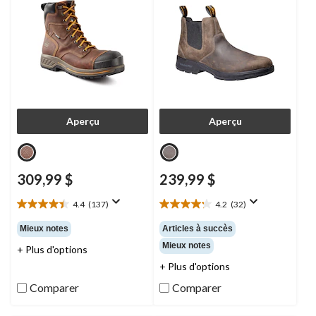
Aperçu
Aperçu
309,99 $
239,99 $
4.4
(137)
4.2
(32)
4.4
4.2
étoile(s)
étoile(s)
Mieux notes
Articles à succès
sur
sur
Mieux notes
+ Plus d'options
5.
5.
137
32
+ Plus d'options
évaluations
évaluations
Comparer
Comparer