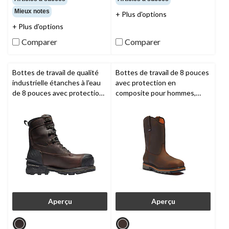
sur
sur
Mieux notes
+ Plus d'options
5.
5.
26
9
+ Plus d'options
évaluations
évaluations
Comparer
Comparer
Bottes de travail de qualité
Bottes de travail de 8 pouces
industrielle étanches à l'eau
avec protection en
de 8 pouces avec protection
composite pour hommes,
en composite pour hommes,
True Grit,
Timberland PRO
Boondock,
Timberland PRO
Aperçu
Aperçu