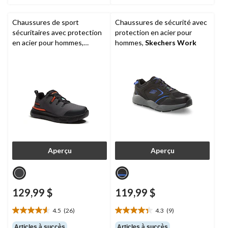
Chaussures de sport
Chaussures de sécurité avec
sécuritaires avec protection
protection en acier pour
en acier pour hommes,
hommes,
Skechers Work
Intercept,
Timberland PRO
Aperçu
Aperçu
129,99 $
119,99 $
4.5
(26)
4.3
(9)
4.5
4.3
étoile(s)
étoile(s)
Articles à succès
Articles à succès