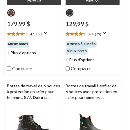
179,99 $
129,99 $
4.1
(80)
4.4
(79)
4.1
4.4
étoile(s)
étoile(s)
Mieux notes
Articles à succès
sur
sur
Mieux notes
+ Plus d'options
5.
5.
80
79
+ Plus d'options
évaluations
évaluations
Comparer
Comparer
Bottes de travail de 6 pouces
Bottes de travail à enfiler de
à protection en acier pour
6 pouces avec protection en
hommes, 877,
Dakota
acier pour hommes,
Workpro Series
Striver XL, CAT