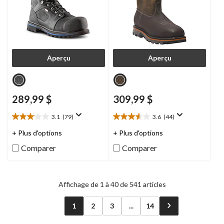
Aperçu
Aperçu
289,99 $
309,99 $
3.1
(79)
3.6
(44)
3.1
3.6
étoile(s)
étoile(s)
+ Plus d'options
+ Plus d'options
sur
sur
Comparer
Comparer
5.
5.
79
44
évaluations
évaluations
Affichage de 1 à 40 de 541 articles
1
2
3
...
14