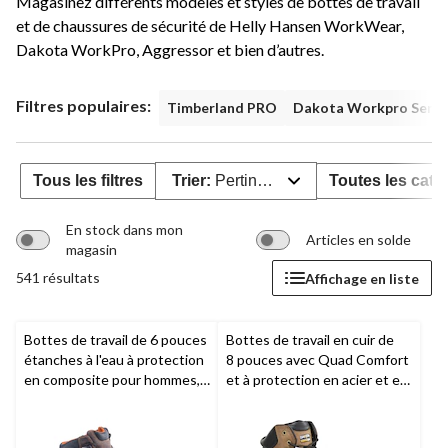
Magasinez différents modèles et styles de bottes de travail
et de chaussures de sécurité de Helly Hansen WorkWear,
Dakota WorkPro, Aggressor et bien d’autres.
Filtres populaires:
Timberland PRO
Dakota Workpro Serie
Tous les filtres
Trier:
Pertinence
Toutes les caté
En stock dans mon
Articles en solde
magasin
541 résultats
Affichage en liste
Bottes de travail de 6 pouces
Bottes de travail en cuir de
étanches à l'eau à protection
8 pouces avec Quad Comfort
en composite pour hommes,
et à protection en acier et en
Boondock,
Timberland PRO
composite pour hommes,
Dakota Workpro Series