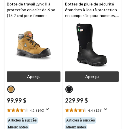
Botte de travail Lynx II à
Bottes de pluie de sécurité
protection en acier de 6 po
étanches à l'eau à protection
(15,2 cm) pour femmes
en composite pour hommes,
Workman,
BOGS
Aperçu
Aperçu
99,99 $
229,99 $
4.2
(140)
4.4
(156)
4.2
4.4
étoile(s)
étoile(s)
Articles à succès
Articles à succès
sur
sur
Mieux notes
Mieux notes