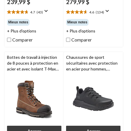
239,99 $
279,99 $
4.7
(43)
4.6
(134)
4.7
4.6
étoile(s)
étoile(s)
Mieux notes
Mieux notes
sur
sur
+ Plus d'options
+ Plus d'options
5.
5.
43
134
Comparer
Comparer
évaluations
évaluations
Bottes de travail à injection
Chaussures de sport
de 8 pouces à protection en
sécuritaires avec protection
acier et avec isolant T-Max
en acier pour hommes,
pour hommes, 529,
Dakota
Intercept,
Timberland PRO
Workpro Series
Aperçu
Aperçu