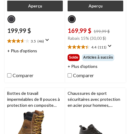
Aperçu
Aperçu
199,99 $
169,99 $
prix
199,99 $
était
Rabais 15% (30,00 $)
3.5
(46)
199,99 $
3.5
4.4
(111)
étoile(s)
4.4
+ Plus d'options
sur
étoile(s)
Solde
Articles à succès
5.
sur
46
+ Plus d'options
5.
évaluations
111
Comparer
Comparer
évaluations
Bottes de travail
Chaussures de sport
imperméables de 8 pouces à
sécuritaires avec protection
protection en composite
en acier pour hommes,
pour hommes,
KEEN Utility
,
Skechers Work
Cincinnati