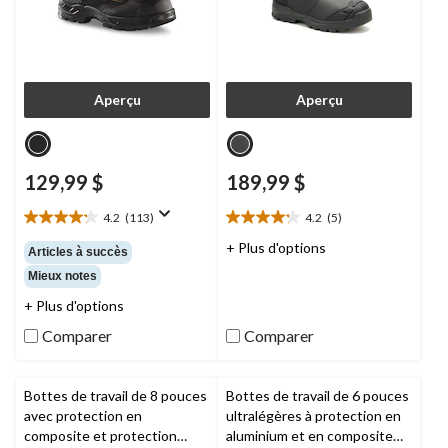
Aperçu
Aperçu
129,99 $
189,99 $
4.2
(113)
4.2
(5)
4.2
4.2
étoile(s)
étoile(s)
+ Plus d'options
Articles à succès
sur
sur
Mieux notes
5.
5.
113
5
+ Plus d'options
évaluations
évaluations
Comparer
Comparer
Bottes de travail de 8 pouces
Bottes de travail de 6 pouces
avec protection en
ultralégères à protection en
composite et protection
aluminium et en composite