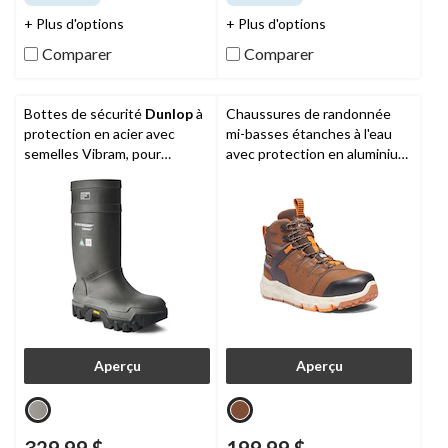
5.
5.
140
156
+ Plus d'options
+ Plus d'options
évaluations
évaluations
Comparer
Comparer
Bottes de sécurité
Dunlop
à
Chaussures de randonnée
protection en acier avec
mi-basses étanches à l'eau
semelles Vibram, pour
avec protection en aluminium
hommes, Purofort Explorer
et plaque en acier pour
hommes, Tempe, Timberland
Aperçu
Aperçu