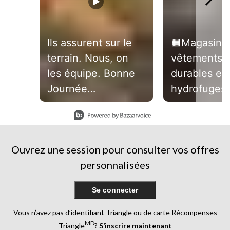
Ils assurent sur le
🟧Magasinez
terrain. Nous, on
vêtements u
les équipe. Bonne
durables et
Journée
hydrofuges
internationale des
par Dakota
Slidepanel 1 of 3, Showing items 1 to 1 of 3.
travailleurs et
WorkPro.
travailleuses.
#toutsimpl
Ouvrez une session pour consulter vos offres
personnalisées
Se connecter
Vous n’avez pas d’identifiant Triangle ou de carte Récompenses
MD
Triangle
?
S’inscrire maintenant