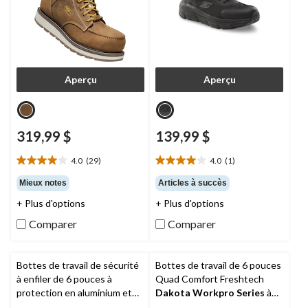
Aperçu
Aperçu
319,99 $
139,99 $
4.0
(29)
4.0
(1)
4.0
4.0
étoile(s)
étoile(s)
Mieux notes
Articles à succès
sur
sur
+ Plus d'options
+ Plus d'options
5.
5.
29
1
Comparer
Comparer
évaluations
évaluation
Bottes de travail de sécurité
Bottes de travail de 6 pouces
à enfiler de 6 pouces à
Quad Comfort Freshtech
protection en aluminium et
Dakota Workpro Series
à
en composite pour hommes,
protection en acier et en