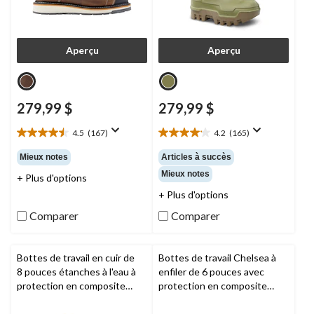
Aperçu
Aperçu
279,99 $
279,99 $
4.5
(167)
4.2
(165)
4.5
4.2
étoile(s)
étoile(s)
Mieux notes
Articles à succès
sur
sur
Mieux notes
+ Plus d'options
5.
5.
167
165
+ Plus d'options
évaluations
évaluations
Comparer
Comparer
Bottes de travail en cuir de
Bottes de travail Chelsea à
8 pouces étanches à l'eau à
enfiler de 6 pouces avec
protection en composite
protection en composite
pour hommes, Pro Endurance
pour hommes, Nashoba,
HD,
Timberland PRO
Timberland PRO