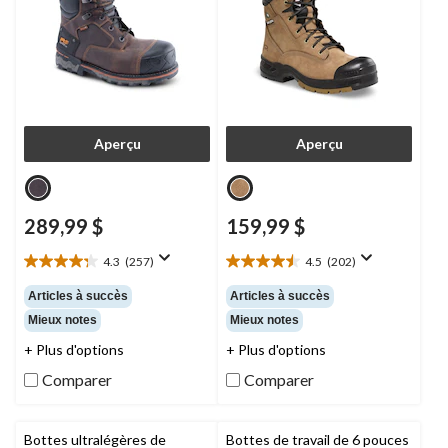
Aperçu
Aperçu
289,99 $
159,99 $
4.3
(257)
4.5
(202)
4.3
4.5
étoile(s)
étoile(s)
Articles à succès
Articles à succès
sur
sur
Mieux notes
Mieux notes
5.
5.
257
202
+ Plus d'options
+ Plus d'options
évaluations
évaluations
Comparer
Comparer
Bottes ultralégères de
Bottes de travail de 6 pouces