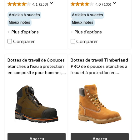
4.1
(253)
4.0
(105)
4.1
4.0
étoile(s)
étoile(s)
Articles à succès
Articles à succès
sur
sur
Mieux notes
Mieux notes
5.
5.
253
105
+ Plus d'options
+ Plus d'options
évaluations
évaluations
Comparer
Comparer
Bottes de travail de 6 pouces
Bottes de travail
Timberland
étanches à l'eau à protection
PRO
de 6 pouces étanches à
en composite pour hommes,
l'eau et à protection en
Boondock BOA,
Timberland
aluminium et plaque en acier,
PRO
pour hommes, Iconic
Aperçu
Aperçu