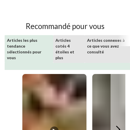
Recommandé pour vous
Articles les plus
Articles
Articles connexes à
tendance
cotés 4
ce que vous avez
sélectionnés pour
étoiles et
consulté
vous
plus
Media Carousel
Carousel with product photos. Use the previous and next buttons 