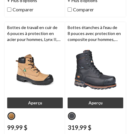
+ Plus d'options
+ Plus d'options
évaluations
évaluations
Comparer
Comparer
Bottes de travail en cuir de
Bottes étanches à l'eau de
6 pouces à protection en
8 pouces avec protection en
acier pour hommes, Lynx II,
composite pour hommes,
Aggressor
Boondock,
Timberland PRO
Aperçu
Aperçu
99,99 $
319,99 $