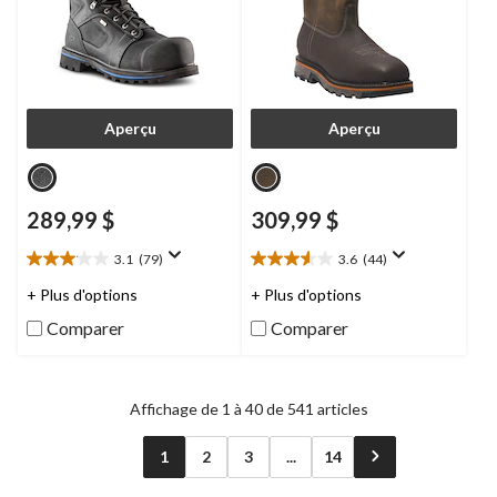
Aperçu
Aperçu
289,99 $
309,99 $
3.1
(79)
3.6
(44)
3.1
3.6
étoile(s)
étoile(s)
+ Plus d'options
+ Plus d'options
sur
sur
Comparer
Comparer
5.
5.
79
44
évaluations
évaluations
Affichage de 1 à 40 de 541 articles
1
2
3
...
14