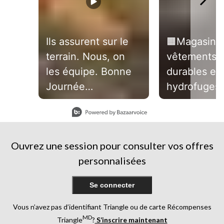
Ils assurent sur le
🟧Magasinez
terrain. Nous, on
vêtements u
les équipe. Bonne
durables et
Journée
hydrofuges
internationale des
par Dakota
Slidepanel 1 of 3, Showing items 1 to 1 of 3.
travailleurs et
WorkPro.
travailleuses.
#toutsimpl
Ouvrez une session pour consulter vos offres
personnalisées
Se connecter
Vous n’avez pas d’identifiant Triangle ou de carte Récompenses
MD
Triangle
?
S’inscrire maintenant