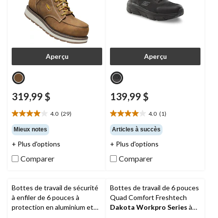
Aperçu
Aperçu
319,99 $
139,99 $
4.0
(29)
4.0
(1)
4.0
4.0
étoile(s)
étoile(s)
Mieux notes
Articles à succès
sur
sur
+ Plus d'options
+ Plus d'options
5.
5.
29
1
Comparer
Comparer
évaluations
évaluation
Bottes de travail de sécurité
Bottes de travail de 6 pouces
à enfiler de 6 pouces à
Quad Comfort Freshtech
protection en aluminium et
Dakota Workpro Series
à
en composite pour hommes,
protection en acier et en