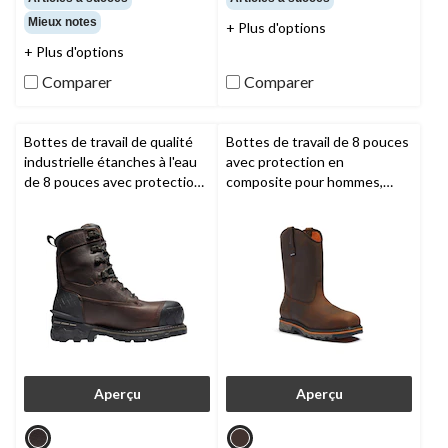
sur
sur
Mieux notes
+ Plus d'options
5.
5.
26
9
+ Plus d'options
évaluations
évaluations
Comparer
Comparer
Bottes de travail de qualité
Bottes de travail de 8 pouces
industrielle étanches à l'eau
avec protection en
de 8 pouces avec protection
composite pour hommes,
en composite pour hommes,
True Grit,
Timberland PRO
Boondock,
Timberland PRO
Aperçu
Aperçu