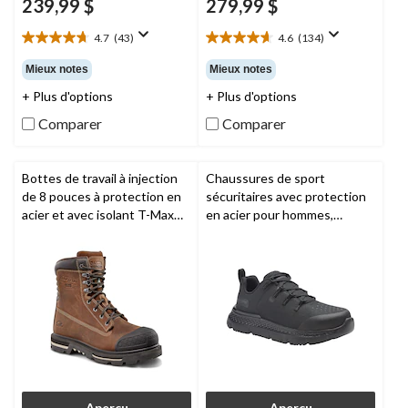
239,99 $
279,99 $
4.7
(43)
4.6
(134)
4.7
4.6
étoile(s)
étoile(s)
Mieux notes
Mieux notes
sur
sur
+ Plus d'options
+ Plus d'options
5.
5.
43
134
Comparer
Comparer
évaluations
évaluations
Bottes de travail à injection
Chaussures de sport
de 8 pouces à protection en
sécuritaires avec protection
acier et avec isolant T-Max
en acier pour hommes,
pour hommes, 529,
Dakota
Intercept,
Timberland PRO
Workpro Series
Aperçu
Aperçu