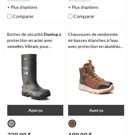
5.
5.
140
156
+ Plus d'options
+ Plus d'options
évaluations
évaluations
Comparer
Comparer
Bottes de sécurité
Dunlop
à
Chaussures de randonnée
protection en acier avec
mi-basses étanches à l'eau
semelles Vibram, pour
avec protection en aluminium
hommes, Purofort Explorer
et plaque en acier pour
hommes, Tempe, Timberland
Aperçu
Aperçu