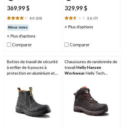
369,99 $
329,99 $
4.0
(20)
2.6
(7)
4.0
2.6
étoile(s)
étoile(s)
+ Plus d'options
Mieux notes
sur
sur
+ Plus d'options
5.
5.
20
7
Comparer
Comparer
évaluations
évaluations
Bottes de travail de sécurité
Chaussures de randonnée de
à enfiler de 6 pouces à
travail
Helly Hansen
protection en aluminium et
Workwear
Helly Tech
en composite pour hommes,
Performance en cuir étanche
Dakota WorkPro Series
.
à l'eau et à protection en
composite pour hommes