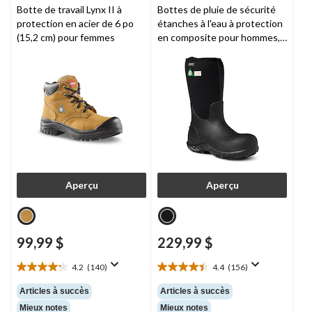
Botte de travail Lynx II à
Bottes de pluie de sécurité
protection en acier de 6 po
étanches à l'eau à protection
(15,2 cm) pour femmes
en composite pour hommes,
Workman,
BOGS
Aperçu
Aperçu
99,99 $
229,99 $
4.2
(140)
4.4
(156)
4.2
4.4
étoile(s)
étoile(s)
Articles à succès
Articles à succès
sur
sur
Mieux notes
Mieux notes