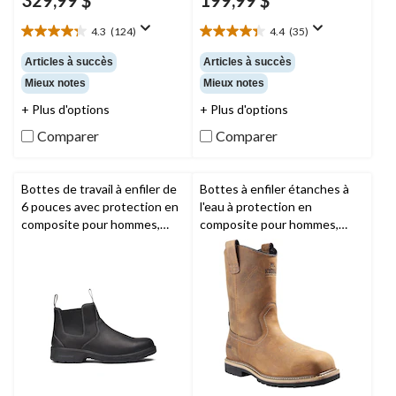
329,99 $
199,99 $
4.3
(124)
4.4
(35)
4.3
4.4
étoile(s)
étoile(s)
Articles à succès
Articles à succès
sur
sur
Mieux notes
Mieux notes
5.
5.
124
35
+ Plus d'options
+ Plus d'options
évaluations
évaluations
Comparer
Comparer
Bottes de travail à enfiler de
Bottes à enfiler étanches à
6 pouces avec protection en
l'eau à protection en
composite pour hommes,
composite pour hommes,
Nashoba,
Timberland PRO
Lundbreck,
Kodiak