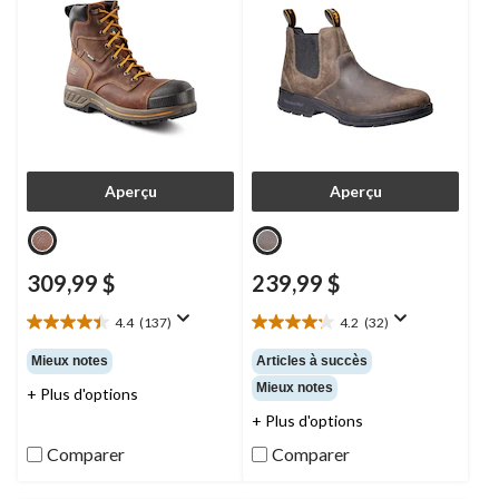
Aperçu
Aperçu
309,99 $
239,99 $
4.4
(137)
4.2
(32)
4.4
4.2
étoile(s)
étoile(s)
Mieux notes
Articles à succès
sur
sur
Mieux notes
+ Plus d'options
5.
5.
137
32
+ Plus d'options
évaluations
évaluations
Comparer
Comparer