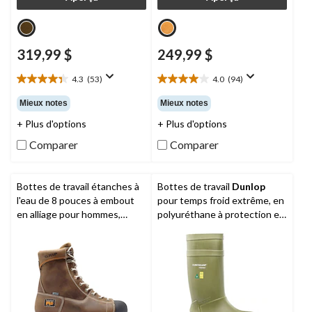
319,99 $
249,99 $
4.3
(53)
4.0
(94)
4.3
4.0
étoile(s)
étoile(s)
Mieux notes
Mieux notes
sur
sur
+ Plus d'options
+ Plus d'options
5.
5.
53
94
Comparer
Comparer
évaluations
évaluations
Bottes de travail étanches à
Bottes de travail
Dunlop
l'eau de 8 pouces à embout
pour temps froid extrême, en
en alliage pour hommes,
polyuréthane à protection en
Gridworks,
Timberland PRO
acier, pour hommes, Thermo+