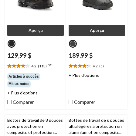
Aperçu
Aperçu
129,99 $
189,99 $
4.2
(113)
4.2
(5)
4.2
4.2
étoile(s)
étoile(s)
+ Plus d'options
Articles à succès
sur
sur
Mieux notes
5.
5.
113
5
+ Plus d'options
évaluations
évaluations
Comparer
Comparer
Bottes de travail de 8 pouces
Bottes de travail de 6 pouces
avec protection en
ultralégères à protection en
composite et protection
aluminium et en composite