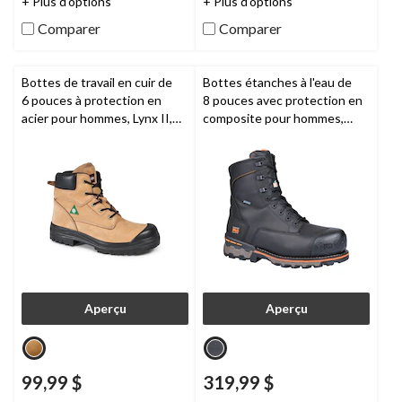
+ Plus d'options
+ Plus d'options
évaluations
évaluations
Comparer
Comparer
Bottes de travail en cuir de
Bottes étanches à l'eau de
6 pouces à protection en
8 pouces avec protection en
acier pour hommes, Lynx II,
composite pour hommes,
Aggressor
Boondock,
Timberland PRO
Aperçu
Aperçu
99,99 $
319,99 $