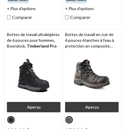
Mieux notes
Mieux notes
5.
5.
140
164
+ Plus d'options
+ Plus d'options
évaluations
évaluations
Comparer
Comparer
Bottes de travail ultralégères
Bottes de travail en cuir de
de 6 pouces pour hommes,
6 pouces étanches à l'eau à
Boondock,
Timberland Pro
protection en composite
pour hommes, Pro Endurance
HD,
Timberland PRO
Aperçu
Aperçu