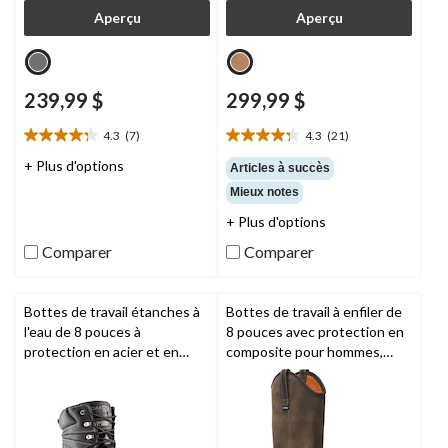
Aperçu
Aperçu
239,99 $
299,99 $
4.3
(7)
4.3
(21)
4.3
4.3
étoile(s)
étoile(s)
+ Plus d'options
Articles à succès
sur
sur
Mieux notes
5.
5.
7
21
+ Plus d'options
évaluations
évaluations
Comparer
Comparer
Bottes de travail étanches à
Bottes de travail à enfiler de
l'eau de 8 pouces à
8 pouces avec protection en
protection en acier et en
composite pour hommes,
composite pour hommes,
True Grit,
Timberland PRO
8557, Duratoe,
Dakota
Workpro Series