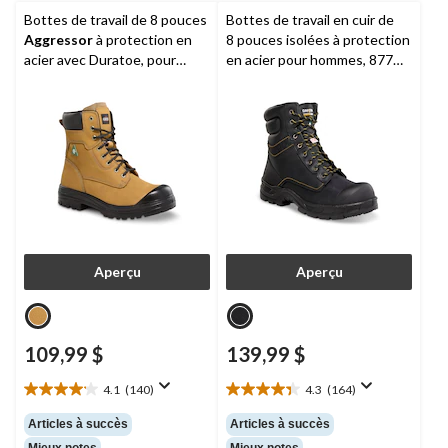
Bottes de travail de 8 pouces
Bottes de travail en cuir de
Aggressor
à protection en
8 pouces isolées à protection
acier avec Duratoe, pour
en acier pour hommes, 877
hommes, Lynx II
Duratoe,
Dakota Workpro
Series
Aperçu
Aperçu
109,99 $
139,99 $
4.1
(140)
4.3
(164)
4.1
4.3
étoile(s)
étoile(s)
Articles à succès
Articles à succès
sur
sur