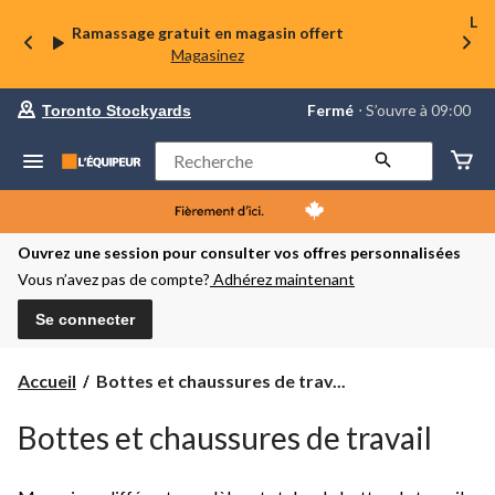
La 
Ramassage gratuit en magasin offert
Magasinez
votre
Fermé
⋅ S’ouvre à 09:00
Toronto Stockyards
magasin
préféré
est
Rechercher
Toronto
Stockyards,
courament
Fermé,
S’ouvre
Ouvrez une session pour consulter vos offres personnalisées
à
Vous n’avez pas de compte?
Adhérez maintenant
à
09:00
cliquer
Se connecter
pour
changer
Bottes
Accueil
Bottes et chaussures de trav...
et
chaussures
Bottes et chaussures de travail
de
travail