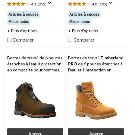
4.1
(253)
4.0
(105)
4.1
4.0
étoile(s)
étoile(s)
Articles à succès
Articles à succès
sur
sur
Mieux notes
Mieux notes
5.
5.
253
105
+ Plus d'options
+ Plus d'options
évaluations
évaluations
Comparer
Comparer
Bottes de travail de 6 pouces
Bottes de travail
Timberland
étanches à l'eau à protection
PRO
de 6 pouces étanches à
en composite pour hommes,
l'eau et à protection en
Boondock BOA,
Timberland
aluminium et plaque en acier,
PRO
pour hommes, Iconic
Aperçu
Aperçu