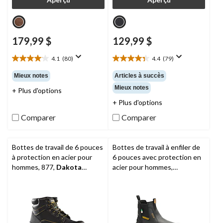
179,99 $
129,99 $
4.1
(80)
4.4
(79)
4.1
4.4
étoile(s)
étoile(s)
Mieux notes
Articles à succès
sur
sur
Mieux notes
+ Plus d'options
5.
5.
80
79
+ Plus d'options
évaluations
évaluations
Comparer
Comparer
Bottes de travail de 6 pouces
Bottes de travail à enfiler de
à protection en acier pour
6 pouces avec protection en
hommes, 877,
Dakota
acier pour hommes,
Workpro Series
Striver XL, CAT