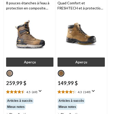
8 pouces étanches à l'eau à
Quad Comfort et
protection en composite
FRESHTECH et à protection
pour hommes, Boondock,
en acier et en composite pour
Timberland Pro
hommes,
Dakota Workpro
Series
Aperçu
Aperçu
259,99 $
149,99 $
4.5
(69)
4.3
(149)
4.5
4.3
étoile(s)
étoile(s)
Articles à succès
Articles à succès
sur
sur
Mieux notes
Mieux notes
5.
5.
69
149