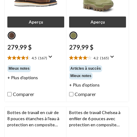
Aperçu
Aperçu
279,99 $
279,99 $
4.5
(167)
4.2
(165)
4.5
4.2
étoile(s)
étoile(s)
Mieux notes
Articles à succès
sur
sur
Mieux notes
+ Plus d'options
5.
5.
167
165
+ Plus d'options
évaluations
évaluations
Comparer
Comparer
Bottes de travail en cuir de
Bottes de travail Chelsea à
8 pouces étanches à l'eau à
enfiler de 6 pouces avec
protection en composite
protection en composite
pour hommes, Pro Endurance
pour hommes, Nashoba,
HD,
Timberland PRO
Timberland PRO