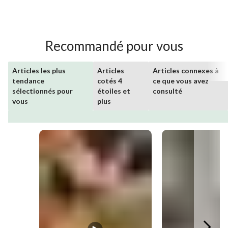
Recommandé pour vous
Articles les plus
Articles
Articles connexes à
tendance
cotés 4
ce que vous avez
sélectionnés pour
étoiles et
consulté
vous
plus
Media Carousel
Carousel with product photos. Use the previous and next buttons 