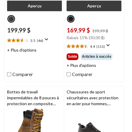
Aperçu
Aperçu
199,99 $
169,99 $
prix
199,99 $
était
Rabais 15% (30,00 $)
3.5
(46)
199,99 $
3.5
4.4
(111)
étoile(s)
4.4
+ Plus d'options
sur
étoile(s)
Solde
Articles à succès
5.
sur
46
+ Plus d'options
5.
évaluations
111
Comparer
Comparer
évaluations
Bottes de travail
Chaussures de sport
imperméables de 8 pouces à
sécuritaires avec protection
protection en composite
en acier pour hommes,
pour hommes,
KEEN Utility
,
Skechers Work
Cincinnati