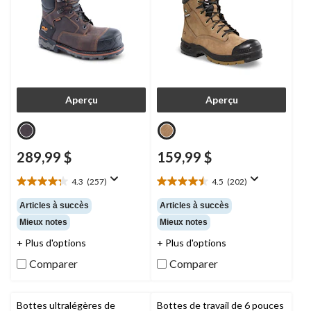
Aperçu
Aperçu
289,99 $
159,99 $
4.3
(257)
4.5
(202)
4.3
4.5
étoile(s)
étoile(s)
Articles à succès
Articles à succès
sur
sur
Mieux notes
Mieux notes
5.
5.
257
202
+ Plus d'options
+ Plus d'options
évaluations
évaluations
Comparer
Comparer
Bottes ultralégères de
Bottes de travail de 6 pouces