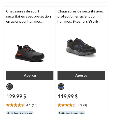
Chaussures de sport
Chaussures de sécurité avec
sécuritaires avec protection
protection en acier pour
en acier pour hommes,
hommes,
Skechers Work
Intercept,
Timberland PRO
Aperçu
Aperçu
129,99 $
119,99 $
4.5
(26)
4.3
(9)
4.5
4.3
étoile(s)
étoile(s)
Articles à succès
Articles à succès