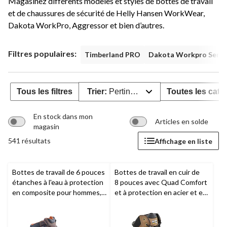
Magasinez différents modèles et styles de bottes de travail
et de chaussures de sécurité de Helly Hansen WorkWear,
Dakota WorkPro, Aggressor et bien d’autres.
Filtres populaires:
Timberland PRO
Dakota Workpro Serie
Tous les filtres
Trier:
Pertinence
Toutes les caté
En stock dans mon
Articles en solde
magasin
541 résultats
Affichage en liste
Bottes de travail de 6 pouces
Bottes de travail en cuir de
étanches à l'eau à protection
8 pouces avec Quad Comfort
en composite pour hommes,
et à protection en acier et en
Boondock,
Timberland PRO
composite pour hommes,
Dakota Workpro Series